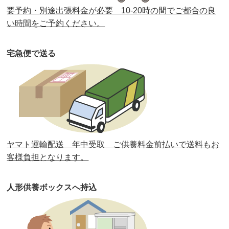
要予約・別途出張料金が必要 10-20時の間でご都合の良
第35回人形供養祭
令和2年2月13日(木)
い時間をご予約ください。
第34回人形供養祭
令和元年12月18日(水)
宅急便で送る
第33回人形供養祭
令和元年9月11日(水)
第32回人形供養祭
令和元年6月12日(水)
第31回人形供養祭
平成31年3月13日(水)
第30回人形供養祭
平成30年11月28日(水)
ヤマト運輸配送 年中受取 ご供養料金前払いで送料もお
第29回人形供養祭
平成30年5月23日(水)
客様負担となります。
第28回人形供養祭
平成29年12月8日(金)
人形供養ボックスへ持込
第27回人形供養祭
平成29年6月14日(水)
第26回人形供養祭
平成28年12月15日(木)