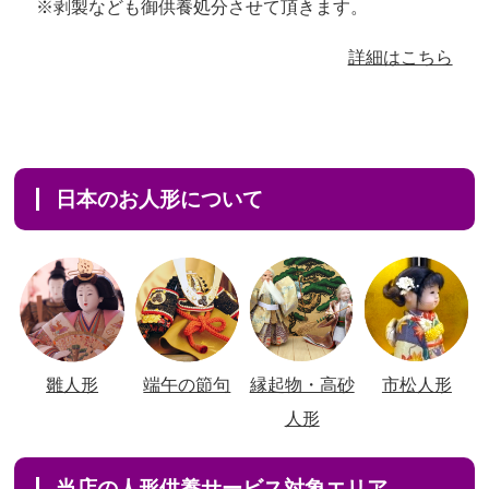
※剥製なども御供養処分させて頂きます。
詳細はこちら
日本のお人形について
雛人形
端午の節句
縁起物・高砂
市松人形
人形
当店の人形供養サービス対象エリア