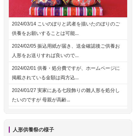
2026/08/01 11:07
さいたの方からお申込み
2026/07/25
供養の内容（料金や送り方等）がとて
2026/07/31 17:28
栃木県の方からお申込み
も丁寧に説...
2024/03/14
こいのぼりと武者を描いたのぼりのご
2026/07/31 12:32
東京都の方からお申込み
2026/07/18
つい先日も利用させていただきまし
供養をお願いすることは可能...
た。 手続...
2026/07/31 10:29
京都市の方からお申込み
2024/02/05
振込用紙が届き、送金確認後ご供養お
2026/07/18
大切にしていたお人形をきちんと供養
2026/07/31 08:41
埼玉県の方からお申込み
人形をお送りすれば良いので...
してくださ...
2026/07/30 22:27
墨田区の方からお申込み
2024/02/01
供養・処分費ですが、ホームページに
2026/07/15
子供の頃から可愛がってきた七段飾り
掲載されている金額は両方込...
の雛人形で...
2024/01/27
実家にある七段飾りの雛人形を処分し
2026/07/15
お客様の声を読み、丁寧に供養してい
たいのですが 母親が高齢...
ただけそう...
2024/01/13
剥製の供養・処分をお願いできます
2026/07/13
遠方からでもご依頼出来る点と申込ま
か？
での方法が...
人形供養祭の様子
2024/01/13
ぬいぐるみを供養・処分して欲しいの