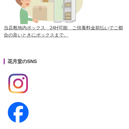
第25回人形供養祭
平成28年6月16日(木)
第24回人形供養祭
平成27年11月27日
第23回人形供養祭
平成26年12月5日
当店敷地内ボックス 24H可能 ご供養料金前払いでご都
合の良いときにボックスまで。
第22回人形供養祭
平成26年4月28日
第21回人形供養祭
平成25年12月26日
花月堂のSNS
第20回人形供養祭
平成25年5月10日
第19回人形供養祭
平成24年11月27日
第18回人形供養祭
平成24年6月21日
第17回人形供養祭
平成24年2月17日
第16回人形供養祭
平成23年10月4日
第15回人形供養祭
平成23年5月13日