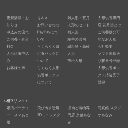
更新情報・お
Ｑ＆Ａ
雛人形・五月
人形供養専門
知らせ
お問い合わせ
人形のセット
店 花月堂とは
申込みの流れ
PayPayにつ
雛人形
ご供養処分可
ご供養・処分
いて
端午の節句
能なお人形
料金
らくらく人形
縁起物・高砂
会社概要
人形供養申込
供養パックに
人形
ヤマト運輸送
み
ついて
市松人形
り状番号登録
お客様の声
らくらく人形
人形供養ボッ
供養ボックス
クス持込完了
について
登録
＜相互リンク＞
婚活パーティ
飛び出す恐竜
振袖と着物専
写真館 スタジ
ー スマあと
3Dミニシアタ
門店 京都もな
オもなみ
婚
ー
み