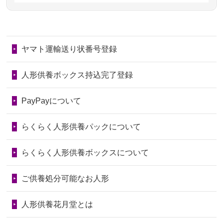
第78回人形供養祭
令和7年6月20日(金)
2026/06/28
子どもの頃、妹と一緒にお雛様を出し
2024/01/11
供養が終わったお人形はどうなるので
第77回人形供養祭
令和7年4月15日(火)
ました。お...
しょうか？
ヤマト運輸送り状番号登録
第76回人形供養祭
令和7年2月28日(金)
2026/06/28
きちんと供養していただけると思った
2024/01/04
ガラスケースは外しても良いですか？
ので、お願...
第75回人形供養祭
令和7年1月17日(金)
人形供養ボックス持込完了登録
2026/06/28
以前和人形やぬいぐるみを供養いただ
第74回人形供養祭
令和6年12月4日(水)
PayPayについて
いたことが...
第73回人形供養祭
令和6年10月17日(木)
らくらく人形供養パックについて
2026/06/28
老後のことを考え体力のあるうちに身
第72回人形供養祭
令和6年9月9日(月)
の回りの物...
らくらく人形供養ボックスについて
第71回人形供養祭
令和6年8月1日(木)
2026/06/28
人形たちに これまで本当にありがとう
第70回人形供養祭
令和6年6月21日(金)
ご供養処分可能なお人形
天...
第69回人形供養祭
令和6年5月9日(木)
2026/06/24
今は亡き両親が孫（私の子供）の初節
人形供養花月堂とは
句に贈って...
第68回人形供養祭
令和6年3月22日(金)