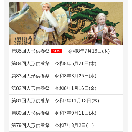
2026/07/11
思い出のある人形達を、ちゃんと供養
ですが？
したく、花...
2024/01/13
お雛様のセットを供養・処分したいの
2026/07/10
家から近かったので。
ですが、お雛様とお内裏様だ...
2026/07/08
誰も住んでいない実家の片付けを始め
2024/01/13
供養申込みの後、供養祭までお人形は
ました。 ...
どうなってるのですか？
第85回人形供養祭
令和8年7月16日(木)
NEW
2026/07/06
9年間自由が丘店を見守ってくれてあり
2024/01/13
会社のようですが、きちんと供養して
第84回人形供養祭
令和8年5月21日(木)
がとう。
もらえるのですか？
第83回人形供養祭
令和8年3月25日(水)
2026/07/05
しっかりとお人形たちの供養をしてい
2024/01/13
お人形の引取りはお願いできますか？
ただけると...
第82回人形供養祭
令和8年1月16日(金)
2024/01/13
お人形を持込みたいのですが？
2026/06/30
長年大事にしてきた雛人形です、供養
第81回人形供養祭
令和7年11月13日(木)
していただ...
2024/01/13
供養後の通知はもらえますか？
第80回人形供養祭
令和7年9月11日(木)
2026/06/29
ガラスケースのまま引き取ってくださ
2024/01/13
供養が終わったお人形以外はどうして
第79回人形供養祭
令和7年8月2日(土)
るのが助か...
るのですか？