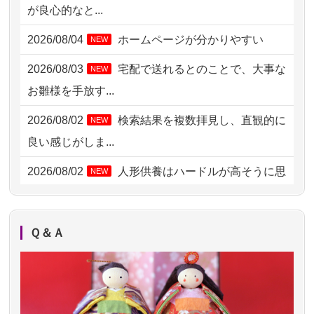
が良心的なと...
2026/08/04 14:04
東京都の方からお申込み
2026/08/04
ホームページが分かりやすい
NEW
2026/08/04 00:38
中野区の方からお申込み
2026/08/03
宅配で送れるとのことで、大事な
NEW
2026/08/03 21:17
愛知県の方からお申込み
お雛様を手放す...
2026/08/02 18:47
虎ノ門の方からお申込み
2026/08/02
検索結果を複数拝見し、直観的に
NEW
2026/08/02 11:15
千葉県の方からお申込み
良い感じがしま...
2026/08/02 10:39
神奈川の方からお申込み
2026/08/02
人形供養はハードルが高そうに思
NEW
えるのですが、...
2026/08/02 09:15
神奈川の方からお申込み
2026/08/02
祖母の人形供養の際も利用させて
NEW
2026/08/02 06:46
相模原の方からお申込み
Ｑ＆Ａ
いただき安心感がある
2026/08/01 19:28
東京都の方からお申込み
2026/08/01
お人形の仕分けなども丁寧に行う
NEW
2026/08/01 17:10
東京都の方からお申込み
様子から、大切...