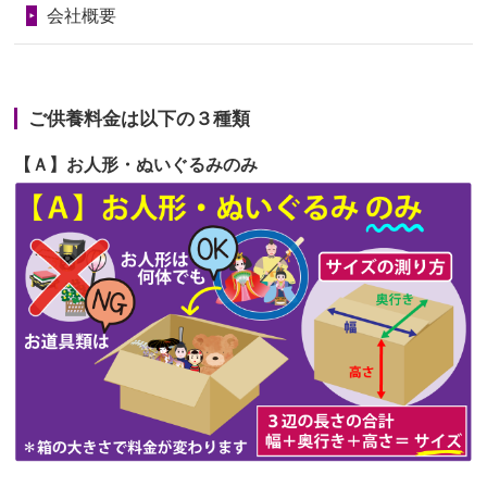
会社概要
2026/06/23
ありがとうね
第67回人形供養祭
令和6年1月31日(水)
2026/06/22
長い間、ありがとうございました。髪
第66回人形供養祭
令和5年12月22日(金)
が伸びた時...
ご供養料金は以下の３種類
第65回人形供養祭
令和5年11月09日(木)
2026/06/22
娘の初めてのひな祭りにあわせて、娘
【Ａ】お人形・ぬいぐるみのみ
第64回人形供養祭
令和5年9月21日(木)
の祖父母か...
第63回人形供養祭
令和5年8月1日(火)
2026/06/20
雛人形をお道具も含め一式で引き取っ
第62回人形供養祭
令和5年6月21日(水)
てくださる...
第61回人形供養祭
令和5年5月19日(金)
第60回人形供養祭
令和5年3月28日(火)
第59回人形供養祭
令和5年2月10日(金)
第58回人形供養祭
令和5年12月21日(水)