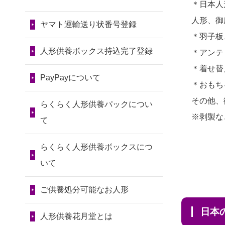
令和7年11月13日(木)
＊日本人
2026/08/01 11:07
2024/01/13
会社のようです
2026/07/11
思い出のある人形
人形、御
さいたの方からお申込み
が、きちんと供養してもらえ
ヤマト運輸送り状番号登録
第80回人形供養祭
達を、ちゃんと供養したく、
＊羽子板
るのですか？
令和7年9月11日(木)
2026/07/31 17:28
花...
人形供養ボックス持込完了登録
＊アンテ
栃木県の方からお申込み
2024/01/13
お人形の引取りは
第79回人形供養祭
2026/07/10
家から近かったの
＊着せ替
お願いできますか？
PayPayについて
令和7年8月2日(土)
2026/07/31 12:32
で。
＊おもち
東京都の方からお申込み
2024/01/13
お人形を持込みた
第78回人形供養祭
その他、
2026/07/08
誰も住んでいない
らくらく人形供養パックについ
いのですが？
令和7年6月20日(金)
※剥製な
2026/07/31 10:29
実家の片付けを始めました。
て
京都市の方からお申込み
2024/01/13
供養後の通知はも
...
第77回人形供養祭
らくらく人形供養ボックスにつ
らえますか？
令和7年4月15日(火)
2026/07/31 08:41
2026/07/06
9年間自由が丘店を
いて
埼玉県の方からお申込み
2024/01/13
供養が終わったお
見守ってくれてありがとう。
第76回人形供養祭
人形以外はどうしてるのです
ご供養処分可能なお人形
令和7年2月28日(金)
2026/07/30 22:27
2026/07/05
しっかりとお人形
か？
墨田区の方からお申込み
日
たちの供養をしていただける
第75回人形供養祭
人形供養花月堂とは