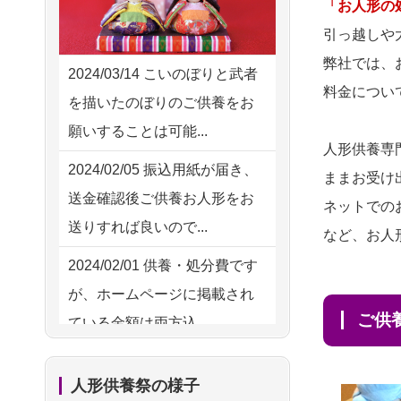
2026/08/04 17:34
「お人形の
ハードルが高そうに思えるの
西亀有の方からお申込み
引っ越しや
ですが、...
弊社では、
2026/08/04 15:40
2024/03/14
こいのぼりと武者
2026/08/02
祖母の人形
NEW
料金につい
千葉県の方からお申込み
を描いたのぼりのご供養をお
供養の際も利用させていただ
願いすることは可能...
2026/08/04 14:04
き安心感がある
人形供養専
東京都の方からお申込み
2024/02/05
振込用紙が届き、
ままお受け
2026/08/01
お人形の仕
NEW
送金確認後ご供養お人形をお
2026/08/04 00:38
ネットでの
分けなども丁寧に行う様子か
送りすれば良いので...
中野区の方からお申込み
など、お人
ら、大切...
2024/02/01
供養・処分費です
2026/08/03 21:17
2026/07/25
供養の内容（料金
が、ホームページに掲載され
愛知県の方からお申込み
や送り方等）がとても丁寧に
ご
ている金額は両方込...
説...
2026/08/02 18:47
2024/01/27
実家にある七段飾
虎ノ門の方からお申込み
2026/07/18
つい先日も利用さ
人形供養祭の様子
りの雛人形を処分したいので