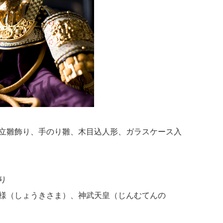
立雛飾り、手のり雛、木目込人形、ガラスケース入
り
様（しょうきさま）、神武天皇（じんむてんの