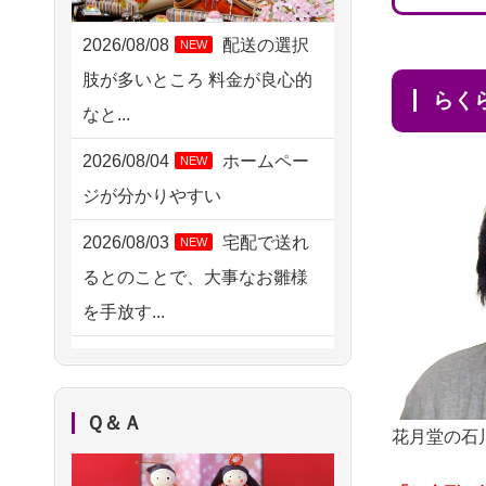
2026/08/06 17:56
藤沢市の方からお申込み
2026/08/08
配送の選択
NEW
肢が多いところ 料金が良心的
2026/08/06 10:06
ら
なと...
茨城県の方からお申込み
2026/08/04
ホームペー
NEW
2026/08/06 09:17
ジが分かりやすい
三重県の方からお申込み
2026/08/03
宅配で送れ
NEW
2026/08/06 06:48
るとのことで、大事なお雛様
横浜市の方からお申込み
を手放す...
2026/08/05 15:07
2026/08/02
検索結果を
NEW
東京都の方からお申込み
複数拝見し、直観的に良い感
2026/08/05 11:33
Ｑ＆Ａ
じがしま...
花月堂の石
神奈川の方からお申込み
2026/08/02
人形供養は
NEW