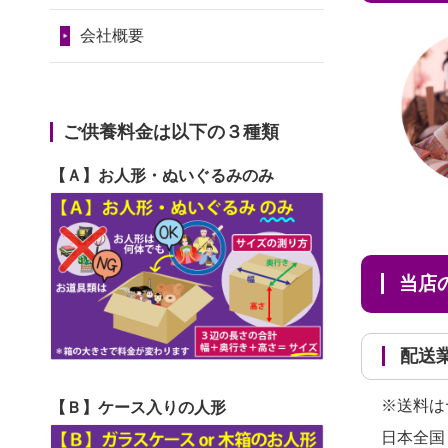
2024/01/11
供養が終わったお
と...
令和7年1月17日(金)
人形はどうなるのでしょう
会社概要
2026/06/30
長年大事にしてき
第74回人形供養祭
か？
た雛人形です、供養していた
令和6年12月4日(水)
2024/01/04
ガラスケースは外
だ...
第73回人形供養祭
ご供養料金は以下の３種類
しても良いですか？
2026/06/29
ガラスケースのま
令和6年10月17日(木)
【Ａ】お人形・ぬいぐるみのみ
ま引き取ってくださるのが助
第72回人形供養祭
か...
令和6年9月9日(月)
2026/06/28
子どもの頃、妹と
第71回人形供養祭
当
一緒にお雛様を出しました。
令和6年8月1日(木)
お...
第70回人形供養祭
配
2026/06/28
きちんと供養して
令和6年6月21日(金)
いただけると思ったので、お
※送料は
【Ｂ】ケース入りの人形
第69回人形供養祭
願...
日本全国