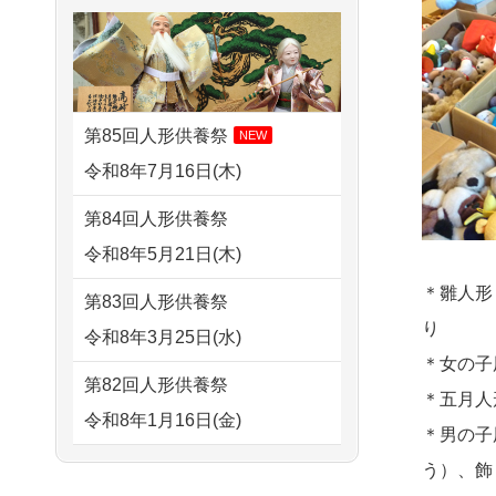
せていただきました。 手続...
2026/08/02 11:15
すが 母親が高齢...
千葉県の方からお申込み
2026/07/18
大切にしていたお
2024/01/13
剥製の供養・処分
人形をきちんと供養してくだ
2026/08/02 10:39
をお願いできますか？
さ...
神奈川の方からお申込み
第85回人形供養祭
NEW
2024/01/13
ぬいぐるみを供
2026/07/15
子供の頃から可愛
令和8年7月16日(木)
2026/08/02 09:15
養・処分して欲しいのです
がってきた七段飾りの雛人形
神奈川の方からお申込み
第84回人形供養祭
が？
で...
令和8年5月21日(木)
2026/08/02 06:46
2024/01/13
お雛様のセットを
2026/07/15
お客様の声を読
相模原の方からお申込み
＊雛人形
第83回人形供養祭
供養・処分したいのですが、
み、丁寧に供養していただけ
り
令和8年3月25日(水)
2026/08/01 19:28
お雛様とお内裏様だ...
そう...
＊女の子
東京都の方からお申込み
第82回人形供養祭
2024/01/13
供養申込みの後、
＊五月人
2026/07/13
遠方からでもご依
令和8年1月16日(金)
2026/08/01 17:10
供養祭までお人形はどうなっ
＊男の子
頼出来る点と申込までの方法
東京都の方からお申込み
てるのですか？
第81回人形供養祭
う）、飾
が...