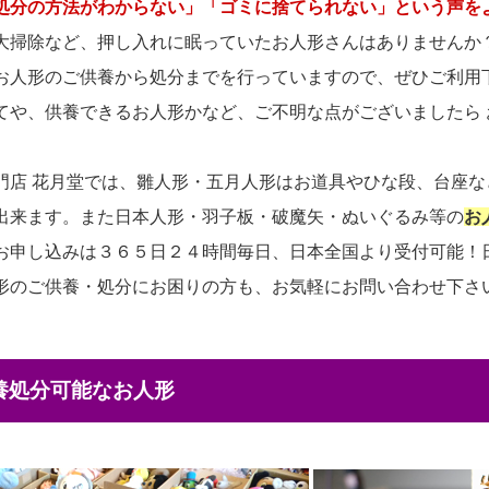
処分の方法がわからない」「ゴミに捨てられない」という声を
大掃除など、押し入れに眠っていたお人形さんはありませんか
お人形のご供養から処分までを行っていますので、ぜひご利用
てや、供養できるお人形かなど、ご不明な点がございましたら
門店 花月堂では、雛人形・五月人形はお道具やひな段、台座
出来ます。また日本人形・羽子板・破魔矢・ぬいぐるみ等の
お
お申し込みは３６５日２４時間毎日、日本全国より受付可能！
形のご供養・処分にお困りの方も、お気軽にお問い合わせ下さ
供養処分可能なお人形