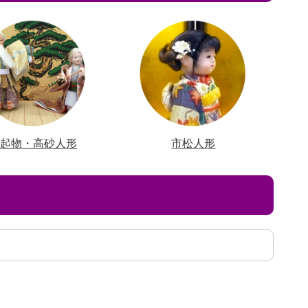
縁起物・高砂人形
市松人形