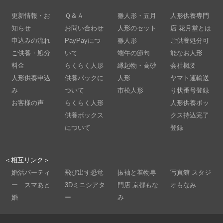
更新情報・お
Ｑ＆Ａ
雛人形・五月
人形供養専門
知らせ
お問い合わせ
人形のセット
店 花月堂とは
申込みの流れ
PayPayにつ
雛人形
ご供養処分可
ご供養・処分
いて
端午の節句
能なお人形
料金
らくらく人形
縁起物・高砂
会社概要
人形供養申込
供養パックに
人形
ヤマト運輸送
み
ついて
市松人形
り状番号登録
お客様の声
らくらく人形
人形供養ボッ
供養ボックス
クス持込完了
について
登録
＜相互リンク＞
婚活パーティ
飛び出す恐竜
振袖と着物専
写真館 スタジ
ー スマあと
3Dミニシアタ
門店 京都もな
オもなみ
婚
ー
み