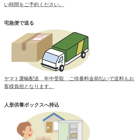
第35回人形供養祭
令和2年2月13日(木)
い時間をご予約ください。
第34回人形供養祭
令和元年12月18日(水)
宅急便で送る
第33回人形供養祭
令和元年9月11日(水)
第32回人形供養祭
令和元年6月12日(水)
第31回人形供養祭
平成31年3月13日(水)
第30回人形供養祭
平成30年11月28日(水)
ヤマト運輸配送 年中受取 ご供養料金前払いで送料もお
第29回人形供養祭
平成30年5月23日(水)
客様負担となります。
第28回人形供養祭
平成29年12月8日(金)
人形供養ボックスへ持込
第27回人形供養祭
平成29年6月14日(水)
第26回人形供養祭
平成28年12月15日(木)
第25回人形供養祭
平成28年6月16日(木)