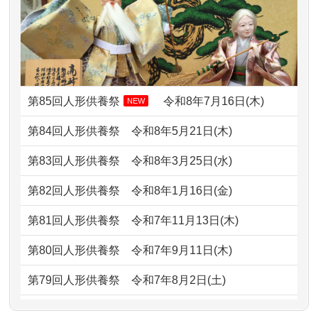
したく、花...
2024/01/13
お雛様のセットを供養・処分したいの
2026/07/10
家から近かったので。
ですが、お雛様とお内裏様だ...
2026/07/08
誰も住んでいない実家の片付けを始め
2024/01/13
供養申込みの後、供養祭までお人形は
ました。 ...
どうなってるのですか？
第85回人形供養祭
令和8年7月16日(木)
NEW
2026/07/06
9年間自由が丘店を見守ってくれてあり
2024/01/13
会社のようですが、きちんと供養して
第84回人形供養祭
令和8年5月21日(木)
がとう。
もらえるのですか？
第83回人形供養祭
令和8年3月25日(水)
2026/07/05
しっかりとお人形たちの供養をしてい
2024/01/13
お人形の引取りはお願いできますか？
ただけると...
第82回人形供養祭
令和8年1月16日(金)
2024/01/13
お人形を持込みたいのですが？
2026/06/30
長年大事にしてきた雛人形です、供養
第81回人形供養祭
令和7年11月13日(木)
していただ...
2024/01/13
供養後の通知はもらえますか？
第80回人形供養祭
令和7年9月11日(木)
2026/06/29
ガラスケースのまま引き取ってくださ
2024/01/13
供養が終わったお人形以外はどうして
第79回人形供養祭
令和7年8月2日(土)
るのが助か...
るのですか？
第78回人形供養祭
令和7年6月20日(金)