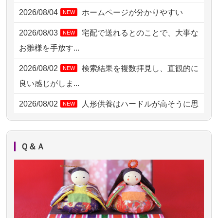
2026/08/04
ホームページが分かりやすい
NEW
2026/08/04 15:40
千葉県の方からお申込み
2026/08/03
宅配で送れるとのことで、大事な
NEW
2026/08/04 14:04
東京都の方からお申込み
お雛様を手放す...
2026/08/04 00:38
中野区の方からお申込み
2026/08/02
検索結果を複数拝見し、直観的に
NEW
2026/08/03 21:17
愛知県の方からお申込み
良い感じがしま...
2026/08/02 18:47
虎ノ門の方からお申込み
2026/08/02
人形供養はハードルが高そうに思
NEW
えるのですが、...
2026/08/02 11:15
千葉県の方からお申込み
2026/08/02
祖母の人形供養の際も利用させて
NEW
2026/08/02 10:39
神奈川の方からお申込み
Ｑ＆Ａ
いただき安心感がある
2026/08/02 09:15
神奈川の方からお申込み
2026/08/01
お人形の仕分けなども丁寧に行う
NEW
2026/08/02 06:46
相模原の方からお申込み
様子から、大切...
2026/08/01 19:28
東京都の方からお申込み
2026/07/25
供養の内容（料金や送り方等）がとて