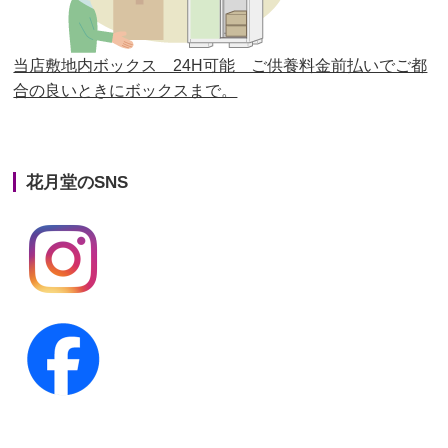
第24回人形供養祭
平成27年11月27日
第23回人形供養祭
平成26年12月5日
当店敷地内ボックス 24H可能 ご供養料金前払いでご都
合の良いときにボックスまで。
第22回人形供養祭
平成26年4月28日
第21回人形供養祭
平成25年12月26日
花月堂のSNS
第20回人形供養祭
平成25年5月10日
第19回人形供養祭
平成24年11月27日
第18回人形供養祭
平成24年6月21日
第17回人形供養祭
平成24年2月17日
第16回人形供養祭
平成23年10月4日
第15回人形供養祭
平成23年5月13日
第14回人形供養祭
平成22年10月27日