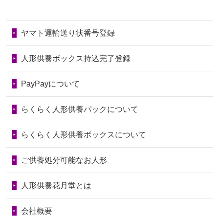
2026/06/28
子どもの頃、妹と一緒にお雛様を出し
2024/01/11
供養が終わったお人形はどうなるので
第77回人形供養祭
令和7年4月15日(火)
ました。お...
しょうか？
ヤマト運輸送り状番号登録
第76回人形供養祭
令和7年2月28日(金)
2026/06/28
きちんと供養していただけると思った
2024/01/04
ガラスケースは外しても良いですか？
ので、お願...
第75回人形供養祭
令和7年1月17日(金)
人形供養ボックス持込完了登録
2026/06/28
以前和人形やぬいぐるみを供養いただ
第74回人形供養祭
令和6年12月4日(水)
PayPayについて
いたことが...
第73回人形供養祭
令和6年10月17日(木)
らくらく人形供養パックについて
2026/06/28
老後のことを考え体力のあるうちに身
第72回人形供養祭
令和6年9月9日(月)
の回りの物...
らくらく人形供養ボックスについて
第71回人形供養祭
令和6年8月1日(木)
2026/06/28
人形たちに これまで本当にありがとう
第70回人形供養祭
令和6年6月21日(金)
ご供養処分可能なお人形
天...
第69回人形供養祭
令和6年5月9日(木)
2026/06/24
今は亡き両親が孫（私の子供）の初節
人形供養花月堂とは
句に贈って...
第68回人形供養祭
令和6年3月22日(金)
会社概要
2026/06/23
ありがとうね