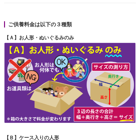
第67回人形供養祭
令和6年1月31日(水)
2026/06/22
長い間、ありがとうございました。髪
第66回人形供養祭
令和5年12月22日(金)
が伸びた時...
ご供養料金は以下の３種類
第65回人形供養祭
令和5年11月09日(木)
2026/06/22
娘の初めてのひな祭りにあわせて、娘
【Ａ】お人形・ぬいぐるみのみ
第64回人形供養祭
令和5年9月21日(木)
の祖父母か...
第63回人形供養祭
令和5年8月1日(火)
2026/06/20
雛人形をお道具も含め一式で引き取っ
第62回人形供養祭
令和5年6月21日(水)
てくださる...
第61回人形供養祭
令和5年5月19日(金)
第60回人形供養祭
令和5年3月28日(火)
第59回人形供養祭
令和5年2月10日(金)
第58回人形供養祭
令和5年12月21日(水)
第57回人形供養祭
令和4年11月22日(火)
【Ｂ】ケース入りの人形