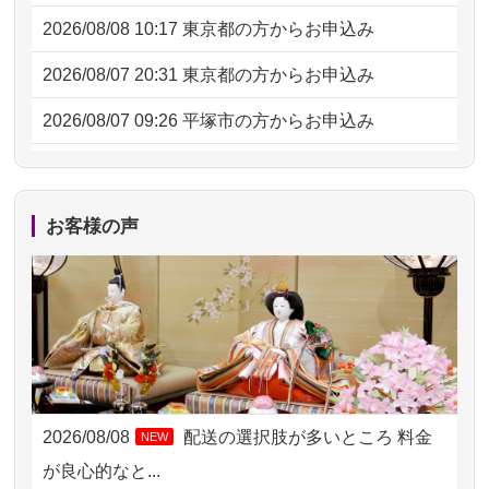
2026/08/08 10:17
東京都の方からお申込み
2026/08/07 20:31
東京都の方からお申込み
2026/08/07 09:26
平塚市の方からお申込み
2026/08/06 21:28
埼玉県の方からお申込み
2026/08/06 17:56
藤沢市の方からお申込み
お客様の声
2026/08/06 10:06
茨城県の方からお申込み
2026/08/06 09:17
三重県の方からお申込み
2026/08/06 06:48
横浜市の方からお申込み
2026/08/05 15:07
東京都の方からお申込み
2026/08/08
配送の選択肢が多いところ 料金
NEW
2026/08/05 11:33
神奈川の方からお申込み
が良心的なと...
2026/08/04 17:34
西亀有の方からお申込み