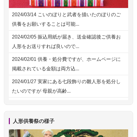
2026/08/01 17:10
東京都の方からお申込み
も丁寧に説...
2024/03/14
こいのぼりと武者を描いたのぼりのご
2026/08/01 11:07
さいたの方からお申込み
2026/07/18
つい先日も利用させていただきまし
供養をお願いすることは可能...
た。 手続...
2026/07/31 17:28
栃木県の方からお申込み
2024/02/05
振込用紙が届き、送金確認後ご供養お
2026/07/18
大切にしていたお人形をきちんと供養
2026/07/31 12:32
東京都の方からお申込み
人形をお送りすれば良いので...
してくださ...
2026/07/31 10:29
京都市の方からお申込み
2024/02/01
供養・処分費ですが、ホームページに
2026/07/15
子供の頃から可愛がってきた七段飾り
掲載されている金額は両方込...
の雛人形で...
2024/01/27
実家にある七段飾りの雛人形を処分し
2026/07/15
お客様の声を読み、丁寧に供養してい
たいのですが 母親が高齢...
ただけそう...
2024/01/13
剥製の供養・処分をお願いできます
2026/07/13
遠方からでもご依頼出来る点と申込ま
か？
での方法が...
人形供養祭の様子
2024/01/13
ぬいぐるみを供養・処分して欲しいの
2026/07/11
思い出のある人形達を、ちゃんと供養
ですが？