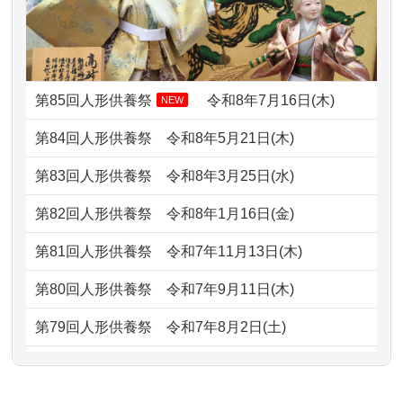
2024/01/13
お雛様のセットを供養・処分したいの
2026/07/10
家から近かったので。
ですが、お雛様とお内裏様だ...
2026/07/08
誰も住んでいない実家の片付けを始め
2024/01/13
供養申込みの後、供養祭までお人形は
ました。 ...
どうなってるのですか？
第85回人形供養祭
令和8年7月16日(木)
NEW
2026/07/06
9年間自由が丘店を見守ってくれてあり
2024/01/13
会社のようですが、きちんと供養して
第84回人形供養祭
令和8年5月21日(木)
がとう。
もらえるのですか？
第83回人形供養祭
令和8年3月25日(水)
2026/07/05
しっかりとお人形たちの供養をしてい
2024/01/13
お人形の引取りはお願いできますか？
ただけると...
第82回人形供養祭
令和8年1月16日(金)
2024/01/13
お人形を持込みたいのですが？
2026/06/30
長年大事にしてきた雛人形です、供養
第81回人形供養祭
令和7年11月13日(木)
していただ...
2024/01/13
供養後の通知はもらえますか？
第80回人形供養祭
令和7年9月11日(木)
2026/06/29
ガラスケースのまま引き取ってくださ
2024/01/13
供養が終わったお人形以外はどうして
第79回人形供養祭
令和7年8月2日(土)
るのが助か...
るのですか？
第78回人形供養祭
令和7年6月20日(金)
2026/06/28
子どもの頃、妹と一緒にお雛様を出し
2024/01/11
供養が終わったお人形はどうなるので
第77回人形供養祭
令和7年4月15日(火)