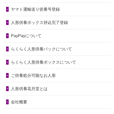
ました。お...
しょうか？
ヤマト運輸送り状番号登録
第76回人形供養祭
令和7年2月28日(金)
2026/06/28
きちんと供養していただけると思った
2024/01/04
ガラスケースは外しても良いですか？
ので、お願...
第75回人形供養祭
令和7年1月17日(金)
人形供養ボックス持込完了登録
2026/06/28
以前和人形やぬいぐるみを供養いただ
第74回人形供養祭
令和6年12月4日(水)
PayPayについて
いたことが...
第73回人形供養祭
令和6年10月17日(木)
らくらく人形供養パックについて
2026/06/28
老後のことを考え体力のあるうちに身
第72回人形供養祭
令和6年9月9日(月)
の回りの物...
らくらく人形供養ボックスについて
第71回人形供養祭
令和6年8月1日(木)
2026/06/28
人形たちに これまで本当にありがとう
第70回人形供養祭
令和6年6月21日(金)
ご供養処分可能なお人形
天...
第69回人形供養祭
令和6年5月9日(木)
2026/06/24
今は亡き両親が孫（私の子供）の初節
人形供養花月堂とは
句に贈って...
第68回人形供養祭
令和6年3月22日(金)
会社概要
2026/06/23
ありがとうね
第67回人形供養祭
令和6年1月31日(水)