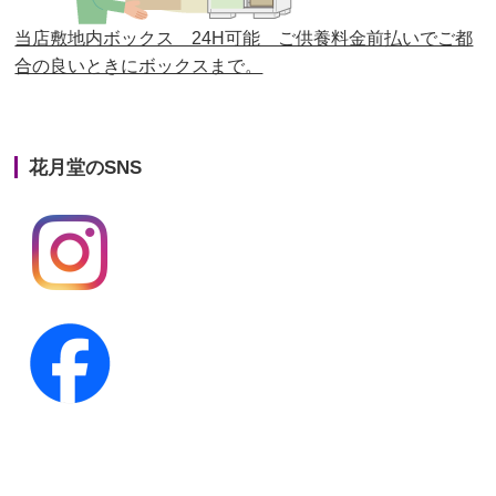
第23回人形供養祭
平成26年12月5日
当店敷地内ボックス 24H可能 ご供養料金前払いでご都
合の良いときにボックスまで。
第22回人形供養祭
平成26年4月28日
第21回人形供養祭
平成25年12月26日
花月堂のSNS
第20回人形供養祭
平成25年5月10日
第19回人形供養祭
平成24年11月27日
第18回人形供養祭
平成24年6月21日
第17回人形供養祭
平成24年2月17日
第16回人形供養祭
平成23年10月4日
第15回人形供養祭
平成23年5月13日
第14回人形供養祭
平成22年10月27日
第13回人形供養祭
平成22年6月8日