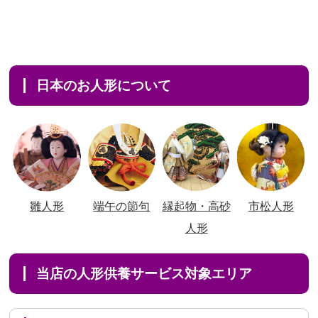
日本のお人形について
雛人形
端午の節句
縁起物・高砂
市松人形
人形
当店の人形供養サービス対象エリア