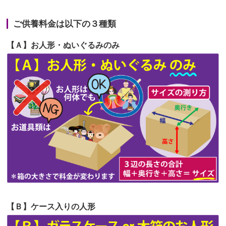
2026/06/22
長い間、ありがとうございました。髪
第66回人形供養祭
令和5年12月22日(金)
が伸びた時...
ご供養料金は以下の３種類
第65回人形供養祭
令和5年11月09日(木)
2026/06/22
娘の初めてのひな祭りにあわせて、娘
【Ａ】お人形・ぬいぐるみのみ
第64回人形供養祭
令和5年9月21日(木)
の祖父母か...
第63回人形供養祭
令和5年8月1日(火)
2026/06/20
雛人形をお道具も含め一式で引き取っ
第62回人形供養祭
令和5年6月21日(水)
てくださる...
第61回人形供養祭
令和5年5月19日(金)
第60回人形供養祭
令和5年3月28日(火)
第59回人形供養祭
令和5年2月10日(金)
第58回人形供養祭
令和5年12月21日(水)
第57回人形供養祭
令和4年11月22日(火)
【Ｂ】ケース入りの人形
第56回人形供養祭
令和4年10月19日(水)