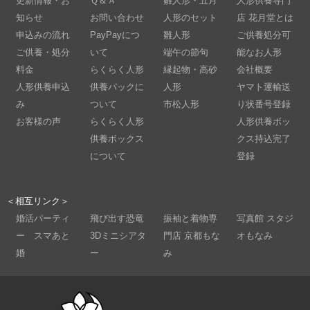
更新情報・お
Ｑ＆Ａ
雛人形・五月
人形供養専門
知らせ
お問い合わせ
人形のセット
店 花月堂とは
申込みの流れ
PayPayにつ
雛人形
ご供養処分可
ご供養・処分
いて
端午の節句
能なお人形
料金
らくらく人形
縁起物・高砂
会社概要
人形供養申込
供養パックに
人形
ヤマト運輸送
み
ついて
市松人形
り状番号登録
お客様の声
らくらく人形
人形供養ボッ
供養ボックス
クス持込完了
について
登録
＜相互リンク＞
婚活パーティ
飛び出す恐竜
振袖と着物専
写真館 スタジ
ー スマあと
3Dミニシアタ
門店 京都もな
オもなみ
婚
ー
み