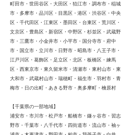
町田市・世田谷区・大田区・狛江市・調布市・稲城
市・多摩市・品川区・目黒区・港区・渋谷区・中央
区・千代田区・江東区・墨田区・台東区・荒川区・
文京区・豊島区・新宿区・中野区・杉並区・武蔵野
市・三鷹市・小金井市・小平市・国分寺市・府中
市・国立市・立川市・日野市・昭島市・八王子市・
江戸川区・葛飾区・足立区・北区・板橋区・練馬
区・西東京市・東久留米市・清瀬市・東村山市・東
大和市・武蔵村山市・瑞穂町・福生市・羽村市・青
梅市・日の出町・あきる野市・奥多摩町・檜原村
【千葉県の一部地域】
浦安市・市川市・松戸市・船橋市・鎌ヶ谷市・習志
野市・千葉市・八千代市・四街道市・流山市・袖ヶ
浦市・木更津市・野田市・柏市・我孫子市・白井