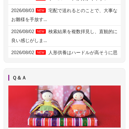
2026/08/04 15:40
千葉県の方からお申込み
2026/08/03
宅配で送れるとのことで、大事な
NEW
2026/08/04 14:04
東京都の方からお申込み
お雛様を手放す...
2026/08/04 00:38
中野区の方からお申込み
2026/08/02
検索結果を複数拝見し、直観的に
NEW
2026/08/03 21:17
愛知県の方からお申込み
良い感じがしま...
2026/08/02 18:47
虎ノ門の方からお申込み
2026/08/02
人形供養はハードルが高そうに思
NEW
えるのですが、...
2026/08/02 11:15
千葉県の方からお申込み
2026/08/02
祖母の人形供養の際も利用させて
NEW
2026/08/02 10:39
神奈川の方からお申込み
Ｑ＆Ａ
いただき安心感がある
2026/08/02 09:15
神奈川の方からお申込み
2026/08/01
お人形の仕分けなども丁寧に行う
NEW
2026/08/02 06:46
相模原の方からお申込み
様子から、大切...
2026/08/01 19:28
東京都の方からお申込み
2026/07/25
供養の内容（料金や送り方等）がとて
2026/08/01 17:10
東京都の方からお申込み
も丁寧に説...