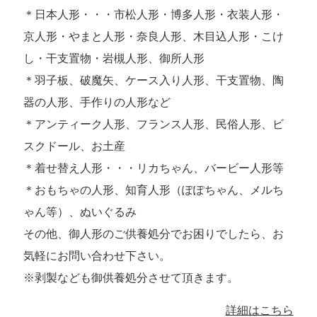
＊日本人形・・・市松人形・博多人形・衣装人形・
京人形・やまと人形・奈良人形、木目込人形・こけ
し・干支置物・岩槻人形、御所人形
＊羽子板、破魔矢、ケース入り人形、干支置物、陶
器の人形、手作りの人形など
＊アンティーク人形、フランス人形、民俗人形、ビ
スクドール、お土産
＊着せ替え人形・・・リカちゃん、バービー人形等
＊おもちゃの人形、知育人形（ぽぽちゃん、メルち
ゃん等）、ぬいぐるみ
その他、御人形のご供養処分でお困りでしたら、お
気軽にお問い合わせ下さい。
※剥製なども御供養処分させて頂きます。
詳細はこちら