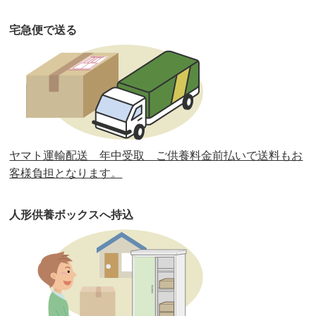
第34回人形供養祭
令和元年12月18日(水)
宅急便で送る
第33回人形供養祭
令和元年9月11日(水)
第32回人形供養祭
令和元年6月12日(水)
第31回人形供養祭
平成31年3月13日(水)
第30回人形供養祭
平成30年11月28日(水)
ヤマト運輸配送 年中受取 ご供養料金前払いで送料もお
第29回人形供養祭
平成30年5月23日(水)
客様負担となります。
第28回人形供養祭
平成29年12月8日(金)
人形供養ボックスへ持込
第27回人形供養祭
平成29年6月14日(水)
第26回人形供養祭
平成28年12月15日(木)
第25回人形供養祭
平成28年6月16日(木)
第24回人形供養祭
平成27年11月27日