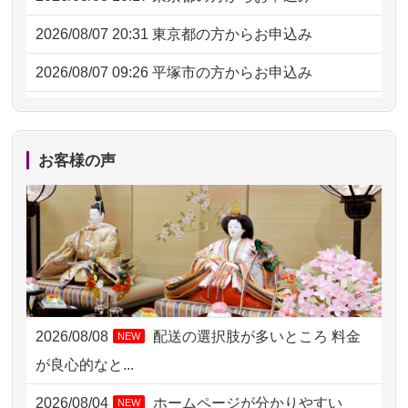
2026/08/07 20:31
東京都の方からお申込み
2026/08/07 09:26
平塚市の方からお申込み
2026/08/06 21:28
埼玉県の方からお申込み
2026/08/06 17:56
藤沢市の方からお申込み
お客様の声
2026/08/06 10:06
茨城県の方からお申込み
2026/08/06 09:17
三重県の方からお申込み
2026/08/06 06:48
横浜市の方からお申込み
2026/08/05 15:07
東京都の方からお申込み
2026/08/08
配送の選択肢が多いところ 料金
NEW
2026/08/05 11:33
神奈川の方からお申込み
が良心的なと...
2026/08/04 17:34
西亀有の方からお申込み
2026/08/04
ホームページが分かりやすい
NEW