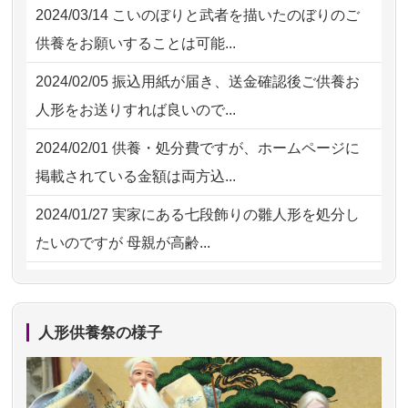
2024/03/14
こいのぼりと武者を描いたのぼりのご
2026/08/01 11:07
さいたの方からお申込み
2026/07/18
つい先日も利用させていただきまし
供養をお願いすることは可能...
た。 手続...
2026/07/31 17:28
栃木県の方からお申込み
2024/02/05
振込用紙が届き、送金確認後ご供養お
2026/07/18
大切にしていたお人形をきちんと供養
2026/07/31 12:32
東京都の方からお申込み
人形をお送りすれば良いので...
してくださ...
2026/07/31 10:29
京都市の方からお申込み
2024/02/01
供養・処分費ですが、ホームページに
2026/07/15
子供の頃から可愛がってきた七段飾り
掲載されている金額は両方込...
の雛人形で...
2024/01/27
実家にある七段飾りの雛人形を処分し
2026/07/15
お客様の声を読み、丁寧に供養してい
たいのですが 母親が高齢...
ただけそう...
2024/01/13
剥製の供養・処分をお願いできます
2026/07/13
遠方からでもご依頼出来る点と申込ま
か？
での方法が...
人形供養祭の様子
2024/01/13
ぬいぐるみを供養・処分して欲しいの
2026/07/11
思い出のある人形達を、ちゃんと供養
ですが？
したく、花...