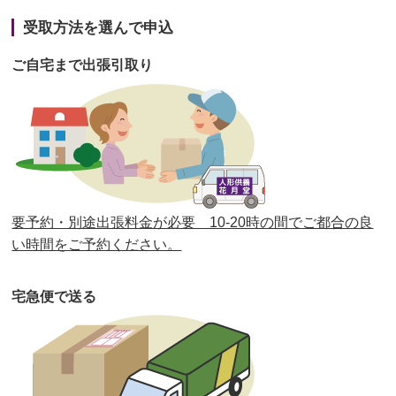
第41回人形供養祭
令和3年1月27日(水)
受取方法を選んで申込
第40回人形供養祭
令和2年12月7日(月)
ご自宅まで出張引取り
第39回人形供養祭
令和2年10月22日(木)
第38回人形供養祭
令和2年8月26日(水)
第37回人形供養祭
令和2年6月8日(月)
第36回人形供養祭
令和2年4月16日(木)
要予約・別途出張料金が必要 10-20時の間でご都合の良
第35回人形供養祭
令和2年2月13日(木)
い時間をご予約ください。
第34回人形供養祭
令和元年12月18日(水)
宅急便で送る
第33回人形供養祭
令和元年9月11日(水)
第32回人形供養祭
令和元年6月12日(水)
第31回人形供養祭
平成31年3月13日(水)