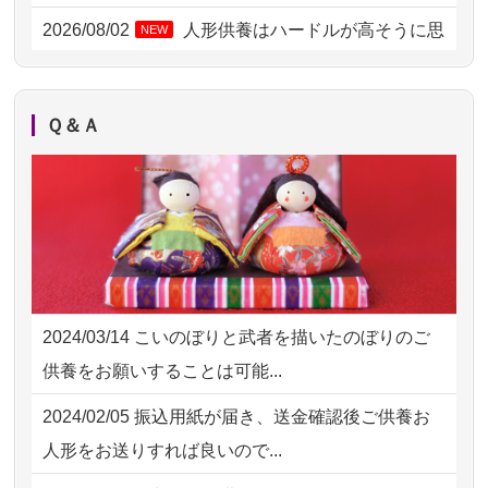
2026/08/02 11:15
千葉県の方からお申込み
2026/08/02
人形供養はハードルが高そうに思
NEW
えるのですが、...
2026/08/02 10:39
神奈川の方からお申込み
2026/08/02
祖母の人形供養の際も利用させて
NEW
2026/08/02 09:15
神奈川の方からお申込み
Ｑ＆Ａ
いただき安心感がある
2026/08/02 06:46
相模原の方からお申込み
2026/08/01
お人形の仕分けなども丁寧に行う
NEW
2026/08/01 19:28
東京都の方からお申込み
様子から、大切...
2026/08/01 17:10
東京都の方からお申込み
2026/07/25
供養の内容（料金や送り方等）がとて
2026/08/01 11:07
さいたの方からお申込み
も丁寧に説...
2024/03/14
こいのぼりと武者を描いたのぼりのご
2026/07/31 17:28
栃木県の方からお申込み
2026/07/18
つい先日も利用させていただきまし
供養をお願いすることは可能...
た。 手続...
2026/07/31 12:32
東京都の方からお申込み
2024/02/05
振込用紙が届き、送金確認後ご供養お
2026/07/18
大切にしていたお人形をきちんと供養
2026/07/31 10:29
京都市の方からお申込み
人形をお送りすれば良いので...
してくださ...
2026/07/31 08:41
埼玉県の方からお申込み