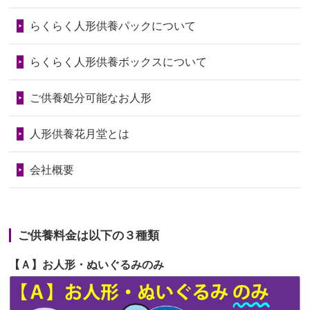
第73回人形供養祭
令和6年10月17日(木)
らくらく人形供養パックについて
2026/06/28
老後のことを考え体力のあるうちに身
第72回人形供養祭
令和6年9月9日(月)
の回りの物...
らくらく人形供養ボックスについて
第71回人形供養祭
令和6年8月1日(木)
2026/06/28
人形たちに これまで本当にありがとう
第70回人形供養祭
令和6年6月21日(金)
ご供養処分可能なお人形
天...
第69回人形供養祭
令和6年5月9日(木)
2026/06/24
今は亡き両親が孫（私の子供）の初節
人形供養花月堂とは
句に贈って...
第68回人形供養祭
令和6年3月22日(金)
会社概要
2026/06/23
ありがとうね
第67回人形供養祭
令和6年1月31日(水)
2026/06/22
長い間、ありがとうございました。髪
第66回人形供養祭
令和5年12月22日(金)
が伸びた時...
ご供養料金は以下の３種類
第65回人形供養祭
令和5年11月09日(木)
2026/06/22
娘の初めてのひな祭りにあわせて、娘
【Ａ】お人形・ぬいぐるみのみ
第64回人形供養祭
令和5年9月21日(木)
の祖父母か...
第63回人形供養祭
令和5年8月1日(火)
2026/06/20
雛人形をお道具も含め一式で引き取っ