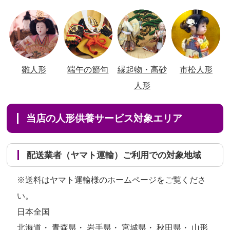
雛人形
端午の節句
縁起物・高砂
市松人形
人形
当店の人形供養サービス対象エリア
配送業者（ヤマト運輸）ご利用での対象地域
※送料はヤマト運輸様のホームページをご覧くださ
い。
日本全国
北海道・ 青森県・ 岩手県・ 宮城県・ 秋田県・ 山形