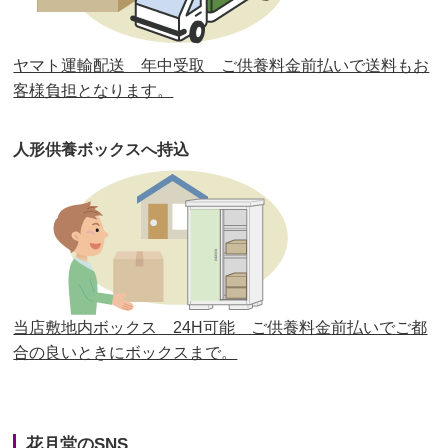
第30回人形供養祭
平成30年11月28日(水)
ヤマト運輸配送 年中受取 ご供養料金前払いで送料もお
第29回人形供養祭
平成30年5月23日(水)
客様負担となります。
第28回人形供養祭
平成29年12月8日(金)
人形供養ボックスへ持込
第27回人形供養祭
平成29年6月14日(水)
第26回人形供養祭
平成28年12月15日(木)
第25回人形供養祭
平成28年6月16日(木)
第24回人形供養祭
平成27年11月27日
第23回人形供養祭
平成26年12月5日
当店敷地内ボックス 24H可能 ご供養料金前払いでご都
合の良いときにボックスまで。
第22回人形供養祭
平成26年4月28日
第21回人形供養祭
平成25年12月26日
花月堂のSNS
第20回人形供養祭
平成25年5月10日