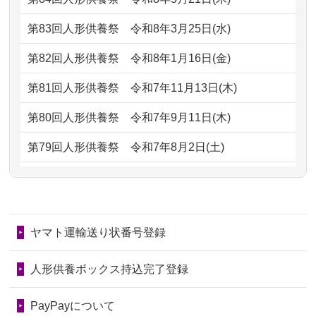
がとう。
もらえるのですか？
第83回人形供養祭
令和8年3月25日(水)
2026/07/05
しっかりとお人形たちの供養をしてい
2024/01/13
お人形の引取りはお願いできますか？
ただけると...
第82回人形供養祭
令和8年1月16日(金)
2024/01/13
お人形を持込みたいのですが？
2026/06/30
長年大事にしてきた雛人形です、供養
第81回人形供養祭
令和7年11月13日(木)
していただ...
2024/01/13
供養後の通知はもらえますか？
第80回人形供養祭
令和7年9月11日(木)
2026/06/29
ガラスケースのまま引き取ってくださ
2024/01/13
供養が終わったお人形以外はどうして
第79回人形供養祭
令和7年8月2日(土)
るのが助か...
るのですか？
第78回人形供養祭
令和7年6月20日(金)
2026/06/28
子どもの頃、妹と一緒にお雛様を出し
2024/01/11
供養が終わったお人形はどうなるので
第77回人形供養祭
令和7年4月15日(火)
ました。お...
しょうか？
ヤマト運輸送り状番号登録
第76回人形供養祭
令和7年2月28日(金)
2026/06/28
きちんと供養していただけると思った
2024/01/04
ガラスケースは外しても良いですか？
ので、お願...
第75回人形供養祭
令和7年1月17日(金)
人形供養ボックス持込完了登録
2026/06/28
以前和人形やぬいぐるみを供養いただ
第74回人形供養祭
令和6年12月4日(水)
PayPayについて
いたことが...