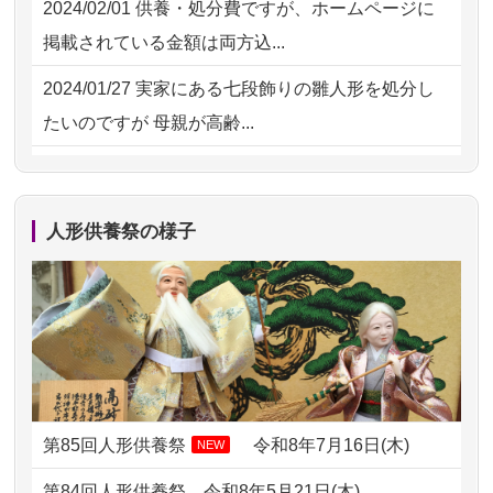
2024/02/01
供養・処分費ですが、ホームページに
2026/07/15
子供の頃から可愛がってきた七段飾り
掲載されている金額は両方込...
の雛人形で...
2024/01/27
実家にある七段飾りの雛人形を処分し
2026/07/15
お客様の声を読み、丁寧に供養してい
たいのですが 母親が高齢...
ただけそう...
2024/01/13
剥製の供養・処分をお願いできます
2026/07/13
遠方からでもご依頼出来る点と申込ま
か？
での方法が...
人形供養祭の様子
2024/01/13
ぬいぐるみを供養・処分して欲しいの
2026/07/11
思い出のある人形達を、ちゃんと供養
ですが？
したく、花...
2024/01/13
お雛様のセットを供養・処分したいの
2026/07/10
家から近かったので。
ですが、お雛様とお内裏様だ...
2026/07/08
誰も住んでいない実家の片付けを始め
2024/01/13
供養申込みの後、供養祭までお人形は
ました。 ...
どうなってるのですか？
第85回人形供養祭
令和8年7月16日(木)
NEW
2026/07/06
9年間自由が丘店を見守ってくれてあり
2024/01/13
会社のようですが、きちんと供養して
第84回人形供養祭
令和8年5月21日(木)