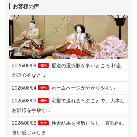
2026/08/06 10:06
茨城県の方からお申込み
お客様の声
2026/08/06 09:17
三重県の方からお申込み
2026/08/06 06:48
横浜市の方からお申込み
2026/08/05 15:07
東京都の方からお申込み
2026/08/05 11:33
神奈川の方からお申込み
2026/08/08
配送の選択肢が多いところ 料金
NEW
2026/08/04 17:34
西亀有の方からお申込み
が良心的なと...
2026/08/04 15:40
千葉県の方からお申込み
2026/08/04
ホームページが分かりやすい
NEW
2026/08/04 14:04
東京都の方からお申込み
2026/08/03
宅配で送れるとのことで、大事な
NEW
2026/08/04 00:38
中野区の方からお申込み
お雛様を手放す...
2026/08/03 21:17
愛知県の方からお申込み
2026/08/02
検索結果を複数拝見し、直観的に
NEW
2026/08/02 18:47
虎ノ門の方からお申込み
良い感じがしま...