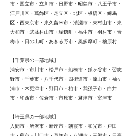
市・国立市・立川市・日野市・昭島市・八王子市・
江戸川区・葛飾区・足立区・北区・板橋区・練馬
区・西東京市・東久留米市・清瀬市・東村山市・東
大和市・武蔵村山市・瑞穂町・福生市・羽村市・青
梅市・日の出町・あきる野市・奥多摩町・檜原村
【千葉県の一部地域】
浦安市・市川市・松戸市・船橋市・鎌ヶ谷市・習志
野市・千葉市・八千代市・四街道市・流山市・袖ヶ
浦市・木更津市・野田市・柏市・我孫子市・白井
市・印西市・佐倉市・市原市・君津市・富津市
【埼玉県の一部地域】
入間市・所沢市・新座市・朝霞市・和光市・戸田
市・蕨市・川口市・草加市・八潮市・三郷市・日高