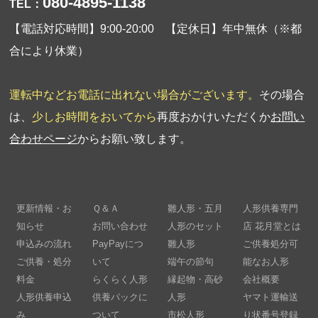
080-4895-1138
TEL：
【電話対応時間】9:00-20:00 【定休日】年中無休（※都
合により休業）
運転中などお電話に出れない場合がございます。
その場合
は、
少しお時間をおいてから
再度おかけいただくか
お問い
合わせページ
からお願い致します。
更新情報・お
Ｑ＆Ａ
雛人形・五月
人形供養専門
知らせ
お問い合わせ
人形のセット
店 花月堂とは
申込みの流れ
PayPayにつ
雛人形
ご供養処分可
ご供養・処分
いて
端午の節句
能なお人形
料金
らくらく人形
縁起物・高砂
会社概要
人形供養申込
供養パックに
人形
ヤマト運輸送
み
ついて
市松人形
り状番号登録