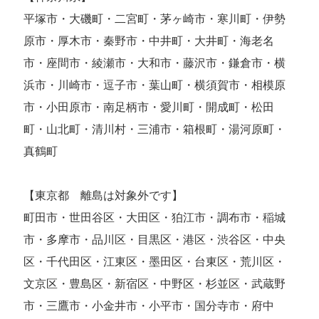
平塚市・大磯町・二宮町・茅ヶ崎市・寒川町・伊勢
原市・厚木市・秦野市・中井町・大井町・海老名
市・座間市・綾瀬市・大和市・藤沢市・鎌倉市・横
浜市・川崎市・逗子市・葉山町・横須賀市・相模原
市・小田原市・南足柄市・愛川町・開成町・松田
町・山北町・清川村・三浦市・箱根町・湯河原町・
真鶴町
【東京都 離島は対象外です】
町田市・世田谷区・大田区・狛江市・調布市・稲城
市・多摩市・品川区・目黒区・港区・渋谷区・中央
区・千代田区・江東区・墨田区・台東区・荒川区・
文京区・豊島区・新宿区・中野区・杉並区・武蔵野
市・三鷹市・小金井市・小平市・国分寺市・府中