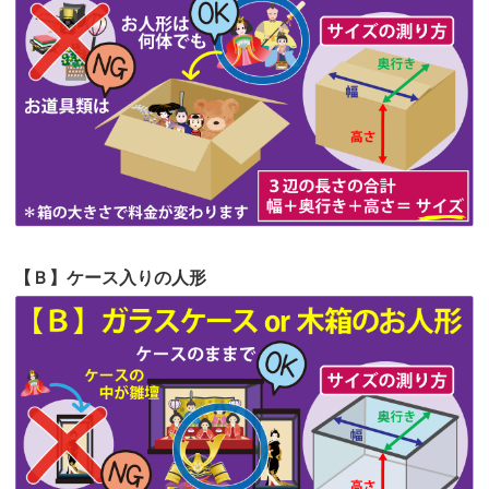
第62回人形供養祭
令和5年6月21日(水)
てくださる...
第61回人形供養祭
令和5年5月19日(金)
第60回人形供養祭
令和5年3月28日(火)
第59回人形供養祭
令和5年2月10日(金)
第58回人形供養祭
令和5年12月21日(水)
第57回人形供養祭
令和4年11月22日(火)
【Ｂ】ケース入りの人形
第56回人形供養祭
令和4年10月19日(水)
第55回人形供養祭
令和4年9月8日(木)
第54回人形供養祭
令和4年8月1日(月)
第53回人形供養祭
令和4年7月1日(金)
第52回人形供養祭
令和4年5月17日(火)