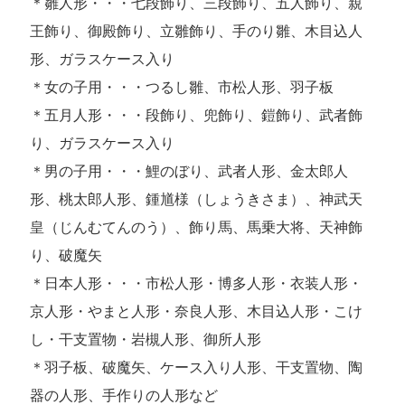
＊雛人形・・・七段飾り、三段飾り、五人飾り、親
王飾り、御殿飾り、立雛飾り、手のり雛、木目込人
形、ガラスケース入り
＊女の子用・・・つるし雛、市松人形、羽子板
＊五月人形・・・段飾り、兜飾り、鎧飾り、武者飾
り、ガラスケース入り
＊男の子用・・・鯉のぼり、武者人形、金太郎人
形、桃太郎人形、鍾馗様（しょうきさま）、神武天
皇（じんむてんのう）、飾り馬、馬乗大将、天神飾
り、破魔矢
＊日本人形・・・市松人形・博多人形・衣装人形・
京人形・やまと人形・奈良人形、木目込人形・こけ
し・干支置物・岩槻人形、御所人形
＊羽子板、破魔矢、ケース入り人形、干支置物、陶
器の人形、手作りの人形など