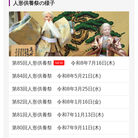
人形供養祭の様子
2024/01/13
ぬいぐるみを供養・処分して欲しいの
2026/07/11
思い出のある人形達を、ちゃんと供養
ですが？
したく、花...
2024/01/13
お雛様のセットを供養・処分したいの
2026/07/10
家から近かったので。
ですが、お雛様とお内裏様だ...
2026/07/08
誰も住んでいない実家の片付けを始め
2024/01/13
供養申込みの後、供養祭までお人形は
ました。 ...
どうなってるのですか？
第85回人形供養祭
令和8年7月16日(木)
NEW
2026/07/06
9年間自由が丘店を見守ってくれてあり
2024/01/13
会社のようですが、きちんと供養して
第84回人形供養祭
令和8年5月21日(木)
がとう。
もらえるのですか？
第83回人形供養祭
令和8年3月25日(水)
2026/07/05
しっかりとお人形たちの供養をしてい
2024/01/13
お人形の引取りはお願いできますか？
ただけると...
第82回人形供養祭
令和8年1月16日(金)
2024/01/13
お人形を持込みたいのですが？
2026/06/30
長年大事にしてきた雛人形です、供養
第81回人形供養祭
令和7年11月13日(木)
していただ...
2024/01/13
供養後の通知はもらえますか？
第80回人形供養祭
令和7年9月11日(木)
2026/06/29
ガラスケースのまま引き取ってくださ
2024/01/13
供養が終わったお人形以外はどうして