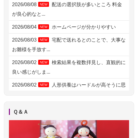
2026/08/08
配送の選択肢が多いところ 料金
NEW
2026/08/06 06:48
横浜市の方からお申込み
が良心的なと...
2026/08/05 15:07
東京都の方からお申込み
2026/08/04
ホームページが分かりやすい
NEW
2026/08/05 11:33
神奈川の方からお申込み
2026/08/03
宅配で送れるとのことで、大事な
NEW
2026/08/04 17:34
西亀有の方からお申込み
お雛様を手放す...
2026/08/04 15:40
千葉県の方からお申込み
2026/08/02
検索結果を複数拝見し、直観的に
NEW
2026/08/04 14:04
東京都の方からお申込み
良い感じがしま...
2026/08/04 00:38
中野区の方からお申込み
2026/08/02
人形供養はハードルが高そうに思
NEW
えるのですが、...
2026/08/03 21:17
愛知県の方からお申込み
2026/08/02
祖母の人形供養の際も利用させて
NEW
2026/08/02 18:47
虎ノ門の方からお申込み
Ｑ＆Ａ
いただき安心感がある
2026/08/02 11:15
千葉県の方からお申込み
2026/08/01
お人形の仕分けなども丁寧に行う
NEW
2026/08/02 10:39
神奈川の方からお申込み