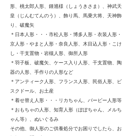
形、桃太郎人形、鍾馗様（しょうきさま）、神武天
皇（じんむてんのう）、飾り馬、馬乗大将、天神飾
り、破魔矢
＊日本人形・・・市松人形・博多人形・衣装人形・
京人形・やまと人形・奈良人形、木目込人形・こけ
し・干支置物・岩槻人形、御所人形
＊羽子板、破魔矢、ケース入り人形、干支置物、陶
器の人形、手作りの人形など
＊アンティーク人形、フランス人形、民俗人形、ビ
スクドール、お土産
＊着せ替え人形・・・リカちゃん、バービー人形等
＊おもちゃの人形、知育人形（ぽぽちゃん、メルち
ゃん等）、ぬいぐるみ
その他、御人形のご供養処分でお困りでしたら、お