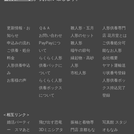
更新情報・お
Ｑ＆Ａ
雛人形・五月
人形供養専門
知らせ
お問い合わせ
人形のセット
店 花月堂とは
申込みの流れ
PayPayにつ
雛人形
ご供養処分可
ご供養・処分
いて
端午の節句
能なお人形
料金
らくらく人形
縁起物・高砂
会社概要
人形供養申込
供養パックに
人形
ヤマト運輸送
み
ついて
市松人形
り状番号登録
お客様の声
らくらく人形
人形供養ボッ
供養ボックス
クス持込完了
について
登録
＜相互リンク＞
婚活パーティ
飛び出す恐竜
振袖と着物専
写真館 スタジ
ー スマあと
3Dミニシアタ
門店 京都もな
オもなみ