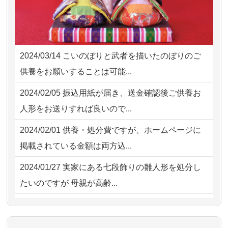
様子から、大切...
2026/08/02 09:15
神奈川の方からお申込み
2026/07/25
供養の内容（料金や送り方等）がとて
2026/08/02 06:46
相模原の方からお申込み
も丁寧に説...
2024/03/14
こいのぼりと武者を描いたのぼりのご
2026/08/01 19:28
東京都の方からお申込み
2026/07/18
つい先日も利用させていただきまし
供養をお願いすることは可能...
た。 手続...
2026/08/01 17:10
東京都の方からお申込み
2024/02/05
振込用紙が届き、送金確認後ご供養お
2026/07/18
大切にしていたお人形をきちんと供養
2026/08/01 11:07
さいたの方からお申込み
人形をお送りすれば良いので...
してくださ...
2026/07/31 17:28
栃木県の方からお申込み
2024/02/01
供養・処分費ですが、ホームページに
2026/07/15
子供の頃から可愛がってきた七段飾り
掲載されている金額は両方込...
の雛人形で...
2024/01/27
実家にある七段飾りの雛人形を処分し
2026/07/15
お客様の声を読み、丁寧に供養してい
たいのですが 母親が高齢...
ただけそう...
2024/01/13
剥製の供養・処分をお願いできます
2026/07/13
遠方からでもご依頼出来る点と申込ま
か？
での方法が...