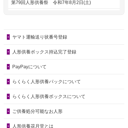
第79回人形供養祭
令和7年8月2日(土)
るのが助か...
るのですか？
第78回人形供養祭
令和7年6月20日(金)
2026/06/28
子どもの頃、妹と一緒にお雛様を出し
2024/01/11
供養が終わったお人形はどうなるので
第77回人形供養祭
令和7年4月15日(火)
ました。お...
しょうか？
ヤマト運輸送り状番号登録
第76回人形供養祭
令和7年2月28日(金)
2026/06/28
きちんと供養していただけると思った
2024/01/04
ガラスケースは外しても良いですか？
ので、お願...
第75回人形供養祭
令和7年1月17日(金)
人形供養ボックス持込完了登録
2026/06/28
以前和人形やぬいぐるみを供養いただ
第74回人形供養祭
令和6年12月4日(水)
PayPayについて
いたことが...
第73回人形供養祭
令和6年10月17日(木)
らくらく人形供養パックについて
2026/06/28
老後のことを考え体力のあるうちに身
第72回人形供養祭
令和6年9月9日(月)
の回りの物...
らくらく人形供養ボックスについて
第71回人形供養祭
令和6年8月1日(木)
2026/06/28
人形たちに これまで本当にありがとう
第70回人形供養祭
令和6年6月21日(金)
ご供養処分可能なお人形
天...
第69回人形供養祭
令和6年5月9日(木)
2026/06/24
今は亡き両親が孫（私の子供）の初節
人形供養花月堂とは