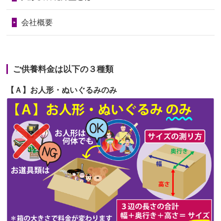
句に贈って...
第68回人形供養祭
令和6年3月22日(金)
会社概要
2026/06/23
ありがとうね
第67回人形供養祭
令和6年1月31日(水)
2026/06/22
長い間、ありがとうございました。髪
第66回人形供養祭
令和5年12月22日(金)
が伸びた時...
ご供養料金は以下の３種類
第65回人形供養祭
令和5年11月09日(木)
2026/06/22
娘の初めてのひな祭りにあわせて、娘
【Ａ】お人形・ぬいぐるみのみ
第64回人形供養祭
令和5年9月21日(木)
の祖父母か...
第63回人形供養祭
令和5年8月1日(火)
2026/06/20
雛人形をお道具も含め一式で引き取っ
第62回人形供養祭
令和5年6月21日(水)
てくださる...
第61回人形供養祭
令和5年5月19日(金)
第60回人形供養祭
令和5年3月28日(火)
第59回人形供養祭
令和5年2月10日(金)
第58回人形供養祭
令和5年12月21日(水)