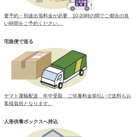
第36回人形供養祭
令和2年4月16日(木)
要予約・別途出張料金が必要 10-20時の間でご都合の良
第35回人形供養祭
令和2年2月13日(木)
い時間をご予約ください。
第34回人形供養祭
令和元年12月18日(水)
宅急便で送る
第33回人形供養祭
令和元年9月11日(水)
第32回人形供養祭
令和元年6月12日(水)
第31回人形供養祭
平成31年3月13日(水)
第30回人形供養祭
平成30年11月28日(水)
ヤマト運輸配送 年中受取 ご供養料金前払いで送料もお
第29回人形供養祭
平成30年5月23日(水)
客様負担となります。
第28回人形供養祭
平成29年12月8日(金)
人形供養ボックスへ持込
第27回人形供養祭
平成29年6月14日(水)
第26回人形供養祭
平成28年12月15日(木)