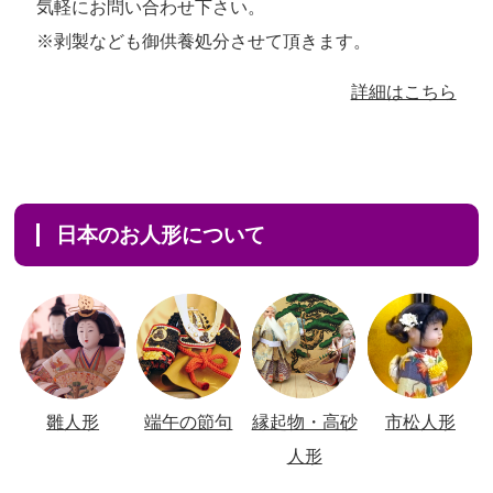
気軽にお問い合わせ下さい。
※剥製なども御供養処分させて頂きます。
詳細はこちら
日本のお人形について
雛人形
端午の節句
縁起物・高砂
市松人形
人形