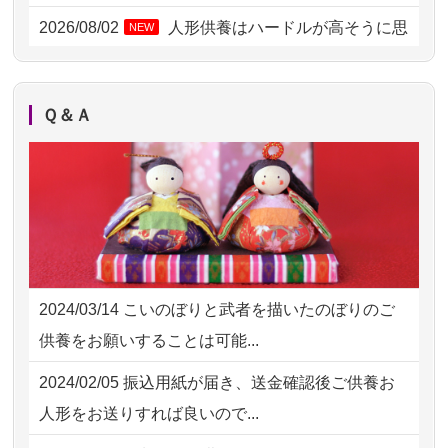
2026/08/02 18:47
虎ノ門の方からお申込み
2026/08/02
人形供養はハードルが高そうに思
NEW
えるのですが、...
2026/08/02 11:15
千葉県の方からお申込み
2026/08/02
祖母の人形供養の際も利用させて
NEW
2026/08/02 10:39
神奈川の方からお申込み
Ｑ＆Ａ
いただき安心感がある
2026/08/02 09:15
神奈川の方からお申込み
2026/08/01
お人形の仕分けなども丁寧に行う
NEW
2026/08/02 06:46
相模原の方からお申込み
様子から、大切...
2026/08/01 19:28
東京都の方からお申込み
2026/07/25
供養の内容（料金や送り方等）がとて
2026/08/01 17:10
東京都の方からお申込み
も丁寧に説...
2024/03/14
こいのぼりと武者を描いたのぼりのご
2026/08/01 11:07
さいたの方からお申込み
2026/07/18
つい先日も利用させていただきまし
供養をお願いすることは可能...
た。 手続...
2026/07/31 17:28
栃木県の方からお申込み
2024/02/05
振込用紙が届き、送金確認後ご供養お
2026/07/18
大切にしていたお人形をきちんと供養
2026/07/31 12:32
東京都の方からお申込み
人形をお送りすれば良いので...
してくださ...
2026/07/31 10:29
京都市の方からお申込み