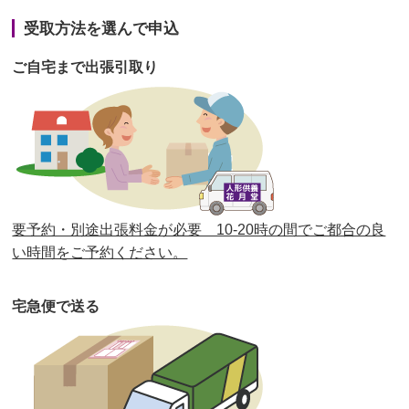
第41回人形供養祭
令和3年1月27日(水)
受取方法を選んで申込
第40回人形供養祭
令和2年12月7日(月)
ご自宅まで出張引取り
第39回人形供養祭
令和2年10月22日(木)
第38回人形供養祭
令和2年8月26日(水)
第37回人形供養祭
令和2年6月8日(月)
第36回人形供養祭
令和2年4月16日(木)
要予約・別途出張料金が必要 10-20時の間でご都合の良
第35回人形供養祭
令和2年2月13日(木)
い時間をご予約ください。
第34回人形供養祭
令和元年12月18日(水)
宅急便で送る
第33回人形供養祭
令和元年9月11日(水)
第32回人形供養祭
令和元年6月12日(水)
第31回人形供養祭
平成31年3月13日(水)