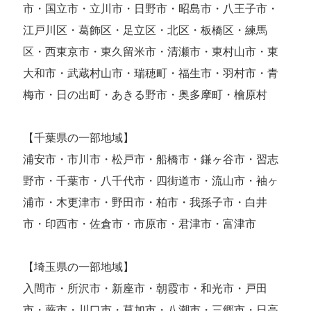
市・国立市・立川市・日野市・昭島市・八王子市・
江戸川区・葛飾区・足立区・北区・板橋区・練馬
区・西東京市・東久留米市・清瀬市・東村山市・東
大和市・武蔵村山市・瑞穂町・福生市・羽村市・青
梅市・日の出町・あきる野市・奥多摩町・檜原村
【千葉県の一部地域】
浦安市・市川市・松戸市・船橋市・鎌ヶ谷市・習志
野市・千葉市・八千代市・四街道市・流山市・袖ヶ
浦市・木更津市・野田市・柏市・我孫子市・白井
市・印西市・佐倉市・市原市・君津市・富津市
【埼玉県の一部地域】
入間市・所沢市・新座市・朝霞市・和光市・戸田
市・蕨市・川口市・草加市・八潮市・三郷市・日高