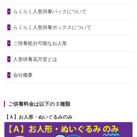
第73回人形供養祭
令和6年10月17日(木)
らくらく人形供養パックについて
2026/06/28
老後のことを考え体力のあるうちに身
第72回人形供養祭
令和6年9月9日(月)
の回りの物...
らくらく人形供養ボックスについて
第71回人形供養祭
令和6年8月1日(木)
2026/06/28
人形たちに これまで本当にありがとう
第70回人形供養祭
令和6年6月21日(金)
ご供養処分可能なお人形
天...
第69回人形供養祭
令和6年5月9日(木)
2026/06/24
今は亡き両親が孫（私の子供）の初節
人形供養花月堂とは
句に贈って...
第68回人形供養祭
令和6年3月22日(金)
会社概要
2026/06/23
ありがとうね
第67回人形供養祭
令和6年1月31日(水)
2026/06/22
長い間、ありがとうございました。髪
第66回人形供養祭
令和5年12月22日(金)
が伸びた時...
ご供養料金は以下の３種類
第65回人形供養祭
令和5年11月09日(木)
2026/06/22
娘の初めてのひな祭りにあわせて、娘
【Ａ】お人形・ぬいぐるみのみ
第64回人形供養祭
令和5年9月21日(木)
の祖父母か...
第63回人形供養祭
令和5年8月1日(火)
2026/06/20
雛人形をお道具も含め一式で引き取っ