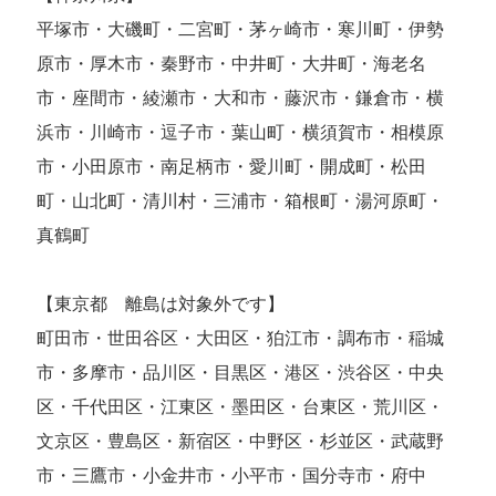
平塚市・大磯町・二宮町・茅ヶ崎市・寒川町・伊勢
原市・厚木市・秦野市・中井町・大井町・海老名
市・座間市・綾瀬市・大和市・藤沢市・鎌倉市・横
浜市・川崎市・逗子市・葉山町・横須賀市・相模原
市・小田原市・南足柄市・愛川町・開成町・松田
町・山北町・清川村・三浦市・箱根町・湯河原町・
真鶴町
【東京都 離島は対象外です】
町田市・世田谷区・大田区・狛江市・調布市・稲城
市・多摩市・品川区・目黒区・港区・渋谷区・中央
区・千代田区・江東区・墨田区・台東区・荒川区・
文京区・豊島区・新宿区・中野区・杉並区・武蔵野
市・三鷹市・小金井市・小平市・国分寺市・府中