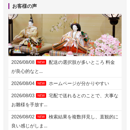
2026/08/06 17:56
藤沢市の方からお申込み
お客様の声
2026/08/06 10:06
茨城県の方からお申込み
2026/08/06 09:17
三重県の方からお申込み
2026/08/06 06:48
横浜市の方からお申込み
2026/08/05 15:07
東京都の方からお申込み
2026/08/08
配送の選択肢が多いところ 料金
NEW
2026/08/05 11:33
神奈川の方からお申込み
が良心的なと...
2026/08/04 17:34
西亀有の方からお申込み
2026/08/04
ホームページが分かりやすい
NEW
2026/08/04 15:40
千葉県の方からお申込み
2026/08/03
宅配で送れるとのことで、大事な
NEW
2026/08/04 14:04
東京都の方からお申込み
お雛様を手放す...
2026/08/04 00:38
中野区の方からお申込み
2026/08/02
検索結果を複数拝見し、直観的に
NEW
2026/08/03 21:17
愛知県の方からお申込み
良い感じがしま...