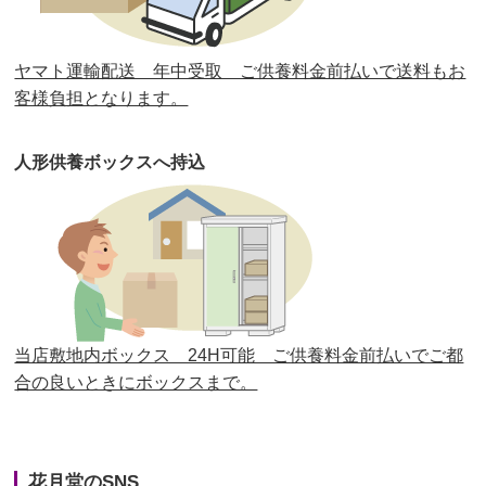
第30回人形供養祭
平成30年11月28日(水)
ヤマト運輸配送 年中受取 ご供養料金前払いで送料もお
第29回人形供養祭
平成30年5月23日(水)
客様負担となります。
第28回人形供養祭
平成29年12月8日(金)
人形供養ボックスへ持込
第27回人形供養祭
平成29年6月14日(水)
第26回人形供養祭
平成28年12月15日(木)
第25回人形供養祭
平成28年6月16日(木)
第24回人形供養祭
平成27年11月27日
第23回人形供養祭
平成26年12月5日
当店敷地内ボックス 24H可能 ご供養料金前払いでご都
合の良いときにボックスまで。
第22回人形供養祭
平成26年4月28日
第21回人形供養祭
平成25年12月26日
花月堂のSNS
第20回人形供養祭
平成25年5月10日