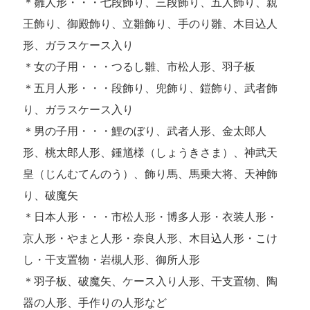
＊雛人形・・・七段飾り、三段飾り、五人飾り、親
王飾り、御殿飾り、立雛飾り、手のり雛、木目込人
形、ガラスケース入り
＊女の子用・・・つるし雛、市松人形、羽子板
＊五月人形・・・段飾り、兜飾り、鎧飾り、武者飾
り、ガラスケース入り
＊男の子用・・・鯉のぼり、武者人形、金太郎人
形、桃太郎人形、鍾馗様（しょうきさま）、神武天
皇（じんむてんのう）、飾り馬、馬乗大将、天神飾
り、破魔矢
＊日本人形・・・市松人形・博多人形・衣装人形・
京人形・やまと人形・奈良人形、木目込人形・こけ
し・干支置物・岩槻人形、御所人形
＊羽子板、破魔矢、ケース入り人形、干支置物、陶
器の人形、手作りの人形など