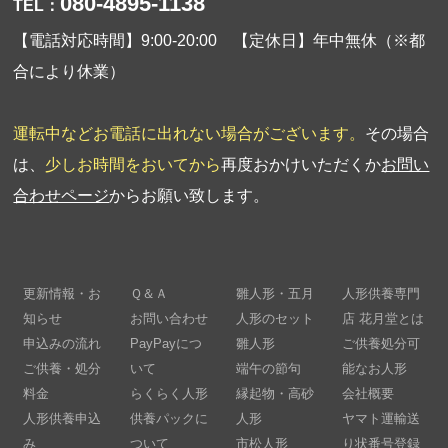
080-4895-1138
TEL：
【電話対応時間】9:00-20:00 【定休日】年中無休（※都
合により休業）
運転中などお電話に出れない場合がございます。
その場合
は、
少しお時間をおいてから
再度おかけいただくか
お問い
合わせページ
からお願い致します。
更新情報・お
Ｑ＆Ａ
雛人形・五月
人形供養専門
知らせ
お問い合わせ
人形のセット
店 花月堂とは
申込みの流れ
PayPayにつ
雛人形
ご供養処分可
ご供養・処分
いて
端午の節句
能なお人形
料金
らくらく人形
縁起物・高砂
会社概要
人形供養申込
供養パックに
人形
ヤマト運輸送
み
ついて
市松人形
り状番号登録