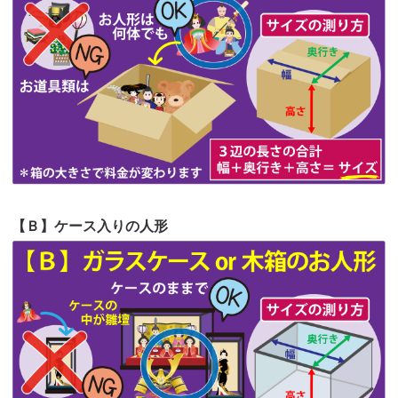
第62回人形供養祭
令和5年6月21日(水)
てくださる...
第61回人形供養祭
令和5年5月19日(金)
第60回人形供養祭
令和5年3月28日(火)
第59回人形供養祭
令和5年2月10日(金)
第58回人形供養祭
令和5年12月21日(水)
第57回人形供養祭
令和4年11月22日(火)
【Ｂ】ケース入りの人形
第56回人形供養祭
令和4年10月19日(水)
第55回人形供養祭
令和4年9月8日(木)
第54回人形供養祭
令和4年8月1日(月)
第53回人形供養祭
令和4年7月1日(金)
第52回人形供養祭
令和4年5月17日(火)