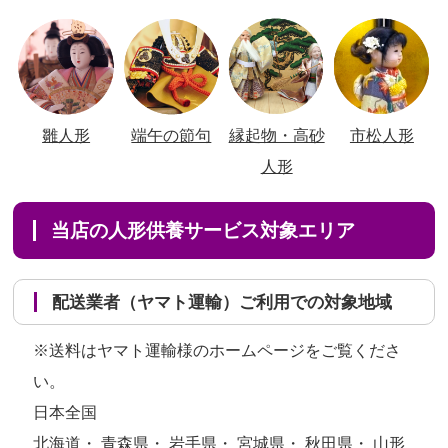
雛人形
端午の節句
縁起物・高砂
市松人形
人形
当店の人形供養サービス対象エリア
配送業者（ヤマト運輸）ご利用での対象地域
※送料はヤマト運輸様のホームページをご覧くださ
い。
日本全国
北海道・ 青森県・ 岩手県・ 宮城県・ 秋田県・ 山形