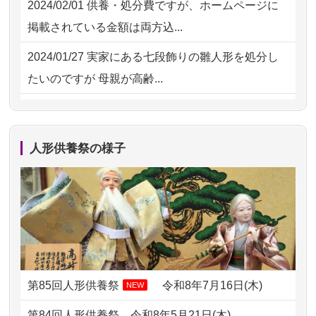
2024/02/01
供養・処分費ですが、ホームページに
2026/07/15
子供の頃から可愛がってきた七段飾り
掲載されている金額は両方込...
の雛人形で...
2024/01/27
実家にある七段飾りの雛人形を処分し
2026/07/15
お客様の声を読み、丁寧に供養してい
たいのですが 母親が高齢...
ただけそう...
2024/01/13
剥製の供養・処分をお願いできます
2026/07/13
遠方からでもご依頼出来る点と申込ま
か？
での方法が...
人形供養祭の様子
2024/01/13
ぬいぐるみを供養・処分して欲しいの
2026/07/11
思い出のある人形達を、ちゃんと供養
ですが？
したく、花...
2024/01/13
お雛様のセットを供養・処分したいの
2026/07/10
家から近かったので。
ですが、お雛様とお内裏様だ...
2026/07/08
誰も住んでいない実家の片付けを始め
2024/01/13
供養申込みの後、供養祭までお人形は
ました。 ...
どうなってるのですか？
第85回人形供養祭
令和8年7月16日(木)
NEW
2026/07/06
9年間自由が丘店を見守ってくれてあり
2024/01/13
会社のようですが、きちんと供養して
第84回人形供養祭
令和8年5月21日(木)