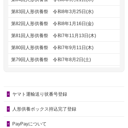
がとう。
もらえるのですか？
第83回人形供養祭
令和8年3月25日(水)
2026/07/05
しっかりとお人形たちの供養をしてい
2024/01/13
お人形の引取りはお願いできますか？
ただけると...
第82回人形供養祭
令和8年1月16日(金)
2024/01/13
お人形を持込みたいのですが？
2026/06/30
長年大事にしてきた雛人形です、供養
第81回人形供養祭
令和7年11月13日(木)
していただ...
2024/01/13
供養後の通知はもらえますか？
第80回人形供養祭
令和7年9月11日(木)
2026/06/29
ガラスケースのまま引き取ってくださ
2024/01/13
供養が終わったお人形以外はどうして
第79回人形供養祭
令和7年8月2日(土)
るのが助か...
るのですか？
第78回人形供養祭
令和7年6月20日(金)
2026/06/28
子どもの頃、妹と一緒にお雛様を出し
2024/01/11
供養が終わったお人形はどうなるので
第77回人形供養祭
令和7年4月15日(火)
ました。お...
しょうか？
ヤマト運輸送り状番号登録
第76回人形供養祭
令和7年2月28日(金)
2026/06/28
きちんと供養していただけると思った
2024/01/04
ガラスケースは外しても良いですか？
ので、お願...
第75回人形供養祭
令和7年1月17日(金)
人形供養ボックス持込完了登録
2026/06/28
以前和人形やぬいぐるみを供養いただ
第74回人形供養祭
令和6年12月4日(水)
PayPayについて
いたことが...