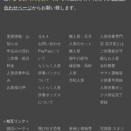
合わせページ
からお願い致します。
更新情報・お
Ｑ＆Ａ
雛人形・五月
人形供養専門
知らせ
お問い合わせ
人形のセット
店 花月堂とは
申込みの流れ
PayPayにつ
雛人形
ご供養処分可
ご供養・処分
いて
端午の節句
能なお人形
料金
らくらく人形
縁起物・高砂
会社概要
人形供養申込
供養パックに
人形
ヤマト運輸送
み
ついて
市松人形
り状番号登録
お客様の声
らくらく人形
人形供養ボッ
供養ボックス
クス持込完了
について
登録
＜相互リンク＞
婚活パーティ
飛び出す恐竜
振袖と着物専
写真館 スタジ