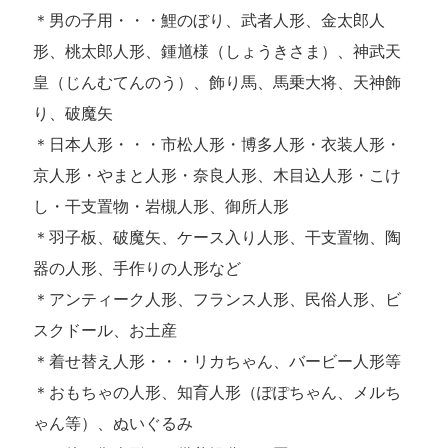
＊男の子用・・・鯉のぼり、武者人形、金太郎人
形、桃太郎人形、鍾馗様（しょうきさま）、神武天
皇（じんむてんのう）、飾り馬、馬乗大将、天神飾
り、破魔矢
＊日本人形・・・市松人形・博多人形・衣装人形・
京人形・やまと人形・奈良人形、木目込人形・こけ
し・干支置物・岩槻人形、御所人形
＊羽子板、破魔矢、ケース入り人形、干支置物、陶
器の人形、手作りの人形など
＊アンティーク人形、フランス人形、民俗人形、ビ
スクドール、お土産
＊着せ替え人形・・・リカちゃん、バービー人形等
＊おもちゃの人形、知育人形（ぽぽちゃん、メルち
ゃん等）、ぬいぐるみ