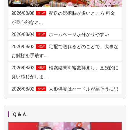
2026/08/05 11:33
神奈川の方からお申込み
2026/08/08
配送の選択肢が多いところ 料金
NEW
2026/08/04 17:34
西亀有の方からお申込み
が良心的なと...
2026/08/04 15:40
千葉県の方からお申込み
2026/08/04
ホームページが分かりやすい
NEW
2026/08/04 14:04
東京都の方からお申込み
2026/08/03
宅配で送れるとのことで、大事な
NEW
2026/08/04 00:38
中野区の方からお申込み
お雛様を手放す...
2026/08/03 21:17
愛知県の方からお申込み
2026/08/02
検索結果を複数拝見し、直観的に
NEW
2026/08/02 18:47
虎ノ門の方からお申込み
良い感じがしま...
2026/08/02 11:15
千葉県の方からお申込み
2026/08/02
人形供養はハードルが高そうに思
NEW
えるのですが、...
2026/08/02 10:39
神奈川の方からお申込み
2026/08/02
祖母の人形供養の際も利用させて
NEW
2026/08/02 09:15
神奈川の方からお申込み
Ｑ＆Ａ
いただき安心感がある
2026/08/02 06:46
相模原の方からお申込み