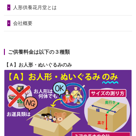
第69回人形供養祭
令和6年5月9日(木)
2026/06/24
今は亡き両親が孫（私の子供）の初節
人形供養花月堂とは
句に贈って...
第68回人形供養祭
令和6年3月22日(金)
会社概要
2026/06/23
ありがとうね
第67回人形供養祭
令和6年1月31日(水)
2026/06/22
長い間、ありがとうございました。髪
第66回人形供養祭
令和5年12月22日(金)
が伸びた時...
ご供養料金は以下の３種類
第65回人形供養祭
令和5年11月09日(木)
2026/06/22
娘の初めてのひな祭りにあわせて、娘
【Ａ】お人形・ぬいぐるみのみ
第64回人形供養祭
令和5年9月21日(木)
の祖父母か...
第63回人形供養祭
令和5年8月1日(火)
2026/06/20
雛人形をお道具も含め一式で引き取っ
第62回人形供養祭
令和5年6月21日(水)
てくださる...
第61回人形供養祭
令和5年5月19日(金)
第60回人形供養祭
令和5年3月28日(火)
第59回人形供養祭
令和5年2月10日(金)