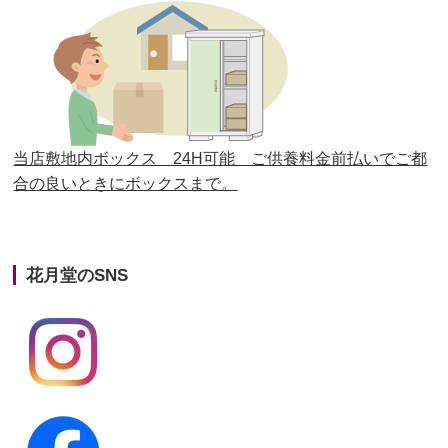
第26回人形供養祭
平成28年12月15日(木)
第25回人形供養祭
平成28年6月16日(木)
第24回人形供養祭
平成27年11月27日
第23回人形供養祭
平成26年12月5日
当店敷地内ボックス 24H可能 ご供養料金前払いでご都
合の良いときにボックスまで。
第22回人形供養祭
平成26年4月28日
第21回人形供養祭
平成25年12月26日
花月堂のSNS
第20回人形供養祭
平成25年5月10日
第19回人形供養祭
平成24年11月27日
第18回人形供養祭
平成24年6月21日
第17回人形供養祭
平成24年2月17日
第16回人形供養祭
平成23年10月4日