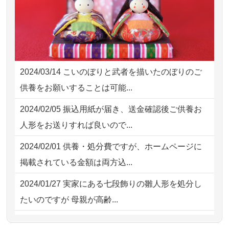
2026/08/01
お人形の仕分けなども丁寧に行う
NEW
2026/08/01 19:28
東京都の方からお申込み
様子から、大切...
2026/08/01 17:10
東京都の方からお申込み
2026/07/25
供養の内容（料金や送り方等）がとて
2026/08/01 11:07
さいたの方からお申込み
も丁寧に説...
2024/03/14
こいのぼりと武者を描いたのぼりのご
2026/07/31 17:28
栃木県の方からお申込み
2026/07/18
つい先日も利用させていただきまし
供養をお願いすることは可能...
た。 手続...
2026/07/31 12:32
東京都の方からお申込み
2024/02/05
振込用紙が届き、送金確認後ご供養お
2026/07/18
大切にしていたお人形をきちんと供養
2026/07/31 10:29
京都市の方からお申込み
人形をお送りすれば良いので...
してくださ...
2026/07/31 08:41
埼玉県の方からお申込み
2024/02/01
供養・処分費ですが、ホームページに
2026/07/15
子供の頃から可愛がってきた七段飾り
掲載されている金額は両方込...
の雛人形で...
2024/01/27
実家にある七段飾りの雛人形を処分し
2026/07/15
お客様の声を読み、丁寧に供養してい
たいのですが 母親が高齢...
ただけそう...
2024/01/13
剥製の供養・処分をお願いできます
2026/07/13
遠方からでもご依頼出来る点と申込ま