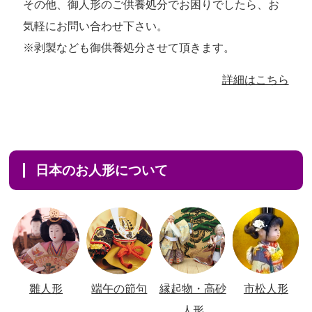
その他、御人形のご供養処分でお困りでしたら、お
気軽にお問い合わせ下さい。
※剥製なども御供養処分させて頂きます。
詳細はこちら
日本のお人形について
雛人形
端午の節句
縁起物・高砂
市松人形
人形