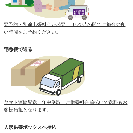
第37回人形供養祭
令和2年6月8日(月)
第36回人形供養祭
令和2年4月16日(木)
要予約・別途出張料金が必要 10-20時の間でご都合の良
第35回人形供養祭
令和2年2月13日(木)
い時間をご予約ください。
第34回人形供養祭
令和元年12月18日(水)
宅急便で送る
第33回人形供養祭
令和元年9月11日(水)
第32回人形供養祭
令和元年6月12日(水)
第31回人形供養祭
平成31年3月13日(水)
第30回人形供養祭
平成30年11月28日(水)
ヤマト運輸配送 年中受取 ご供養料金前払いで送料もお
第29回人形供養祭
平成30年5月23日(水)
客様負担となります。
第28回人形供養祭
平成29年12月8日(金)
人形供養ボックスへ持込
第27回人形供養祭
平成29年6月14日(水)