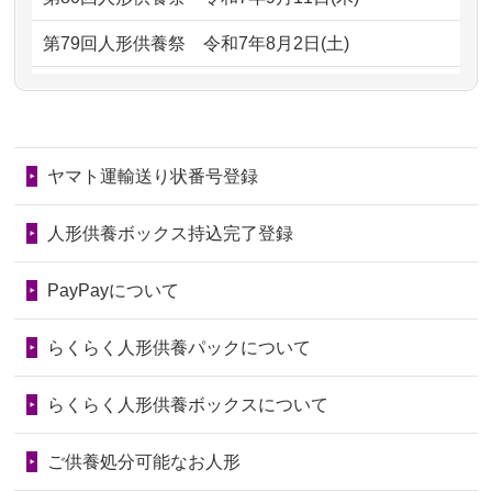
2026/06/29
ガラスケースのまま引き取ってくださ
2024/01/13
供養が終わったお人形以外はどうして
第79回人形供養祭
令和7年8月2日(土)
るのが助か...
るのですか？
第78回人形供養祭
令和7年6月20日(金)
2026/06/28
子どもの頃、妹と一緒にお雛様を出し
2024/01/11
供養が終わったお人形はどうなるので
第77回人形供養祭
令和7年4月15日(火)
ました。お...
しょうか？
ヤマト運輸送り状番号登録
第76回人形供養祭
令和7年2月28日(金)
2026/06/28
きちんと供養していただけると思った
2024/01/04
ガラスケースは外しても良いですか？
ので、お願...
第75回人形供養祭
令和7年1月17日(金)
人形供養ボックス持込完了登録
2026/06/28
以前和人形やぬいぐるみを供養いただ
第74回人形供養祭
令和6年12月4日(水)
PayPayについて
いたことが...
第73回人形供養祭
令和6年10月17日(木)
らくらく人形供養パックについて
2026/06/28
老後のことを考え体力のあるうちに身
第72回人形供養祭
令和6年9月9日(月)
の回りの物...
らくらく人形供養ボックスについて
第71回人形供養祭
令和6年8月1日(木)
2026/06/28
人形たちに これまで本当にありがとう
第70回人形供養祭
令和6年6月21日(金)
ご供養処分可能なお人形
天...