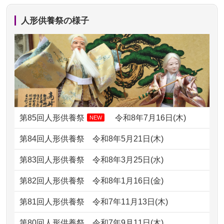
か？
での方法が...
人形供養祭の様子
2024/01/13
ぬいぐるみを供養・処分して欲しいの
2026/07/11
思い出のある人形達を、ちゃんと供養
ですが？
したく、花...
2024/01/13
お雛様のセットを供養・処分したいの
2026/07/10
家から近かったので。
ですが、お雛様とお内裏様だ...
2026/07/08
誰も住んでいない実家の片付けを始め
2024/01/13
供養申込みの後、供養祭までお人形は
ました。 ...
どうなってるのですか？
第85回人形供養祭
令和8年7月16日(木)
NEW
2026/07/06
9年間自由が丘店を見守ってくれてあり
2024/01/13
会社のようですが、きちんと供養して
第84回人形供養祭
令和8年5月21日(木)
がとう。
もらえるのですか？
第83回人形供養祭
令和8年3月25日(水)
2026/07/05
しっかりとお人形たちの供養をしてい
2024/01/13
お人形の引取りはお願いできますか？
ただけると...
第82回人形供養祭
令和8年1月16日(金)
2024/01/13
お人形を持込みたいのですが？
2026/06/30
長年大事にしてきた雛人形です、供養
第81回人形供養祭
令和7年11月13日(木)
していただ...
2024/01/13
供養後の通知はもらえますか？
第80回人形供養祭
令和7年9月11日(木)