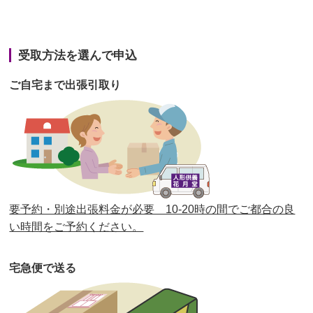
第42回人形供養祭
令和3年3月9日(水)
第41回人形供養祭
令和3年1月27日(水)
受取方法を選んで申込
第40回人形供養祭
令和2年12月7日(月)
ご自宅まで出張引取り
第39回人形供養祭
令和2年10月22日(木)
第38回人形供養祭
令和2年8月26日(水)
第37回人形供養祭
令和2年6月8日(月)
第36回人形供養祭
令和2年4月16日(木)
要予約・別途出張料金が必要 10-20時の間でご都合の良
第35回人形供養祭
令和2年2月13日(木)
い時間をご予約ください。
第34回人形供養祭
令和元年12月18日(水)
宅急便で送る
第33回人形供養祭
令和元年9月11日(水)
第32回人形供養祭
令和元年6月12日(水)