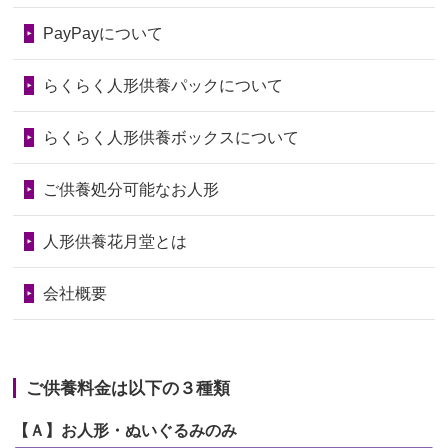
2026/06/28
以前和人形やぬいぐるみを供養いただ
第74回人形供養祭
令和6年12月4日(水)
PayPayについて
いたことが...
第73回人形供養祭
令和6年10月17日(木)
らくらく人形供養パックについて
2026/06/28
老後のことを考え体力のあるうちに身
第72回人形供養祭
令和6年9月9日(月)
の回りの物...
らくらく人形供養ボックスについて
第71回人形供養祭
令和6年8月1日(木)
2026/06/28
人形たちに これまで本当にありがとう
第70回人形供養祭
令和6年6月21日(金)
ご供養処分可能なお人形
天...
第69回人形供養祭
令和6年5月9日(木)
2026/06/24
今は亡き両親が孫（私の子供）の初節
人形供養花月堂とは
句に贈って...
第68回人形供養祭
令和6年3月22日(金)
会社概要
2026/06/23
ありがとうね
第67回人形供養祭
令和6年1月31日(水)
2026/06/22
長い間、ありがとうございました。髪
第66回人形供養祭
令和5年12月22日(金)
が伸びた時...
ご供養料金は以下の３種類
第65回人形供養祭
令和5年11月09日(木)
2026/06/22
娘の初めてのひな祭りにあわせて、娘
【Ａ】お人形・ぬいぐるみのみ
第64回人形供養祭
令和5年9月21日(木)