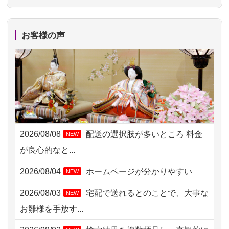
2026/08/07 20:31
東京都の方からお申込み
2026/08/07 09:26
平塚市の方からお申込み
お客様の声
2026/08/06 21:28
埼玉県の方からお申込み
2026/08/06 17:56
藤沢市の方からお申込み
2026/08/06 10:06
茨城県の方からお申込み
2026/08/06 09:17
三重県の方からお申込み
2026/08/08
配送の選択肢が多いところ 料金
NEW
2026/08/06 06:48
横浜市の方からお申込み
が良心的なと...
2026/08/05 15:07
東京都の方からお申込み
2026/08/04
ホームページが分かりやすい
NEW
2026/08/05 11:33
神奈川の方からお申込み
2026/08/03
宅配で送れるとのことで、大事な
NEW
2026/08/04 17:34
西亀有の方からお申込み
お雛様を手放す...
2026/08/04 15:40
千葉県の方からお申込み