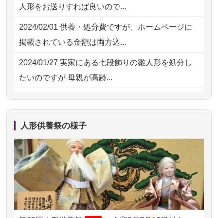
2026/08/01 11:07
さいたの方からお申込み
人形をお送りすれば良いので...
してくださ...
2026/07/31 17:28
栃木県の方からお申込み
2024/02/01
供養・処分費ですが、ホームページに
2026/07/15
子供の頃から可愛がってきた七段飾り
掲載されている金額は両方込...
の雛人形で...
2024/01/27
実家にある七段飾りの雛人形を処分し
2026/07/15
お客様の声を読み、丁寧に供養してい
たいのですが 母親が高齢...
ただけそう...
2024/01/13
剥製の供養・処分をお願いできます
2026/07/13
遠方からでもご依頼出来る点と申込ま
か？
での方法が...
人形供養祭の様子
2024/01/13
ぬいぐるみを供養・処分して欲しいの
2026/07/11
思い出のある人形達を、ちゃんと供養
ですが？
したく、花...
2024/01/13
お雛様のセットを供養・処分したいの
2026/07/10
家から近かったので。
ですが、お雛様とお内裏様だ...
2026/07/08
誰も住んでいない実家の片付けを始め
2024/01/13
供養申込みの後、供養祭までお人形は
ました。 ...