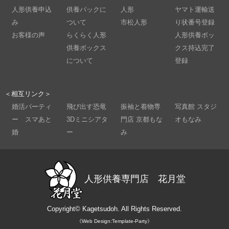
人形供養申込
供養パックに
人形
ヤマト運輸送
み
ついて
市松人形
り状番号登録
お客様の声
らくらく人形
人形供養ボッ
供養ボックス
クス持込完了
について
登録
＜相互リンク＞
婚活パーティ
飛び出す恐竜
振袖と着物専
写真館 スタジ
ー スマあと
3Dミニシアタ
門店 京都もな
オもなみ
婚
ー
み
人形供養専門店 花月堂
Copyright©
Kagetsudoh.
All Rights Reserved.
《Web Design:Template-Party》