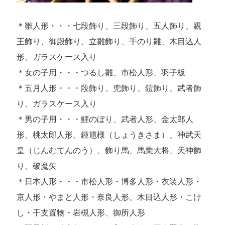
＊雛人形・・・七段飾り、三段飾り、五人飾り、親
王飾り、御殿飾り、立雛飾り、手のり雛、木目込人
形、ガラスケース入り
＊女の子用・・・つるし雛、市松人形、羽子板
＊五月人形・・・段飾り、兜飾り、鎧飾り、武者飾
り、ガラスケース入り
＊男の子用・・・鯉のぼり、武者人形、金太郎人
形、桃太郎人形、鍾馗様（しょうきさま）、神武天
皇（じんむてんのう）、飾り馬、馬乗大将、天神飾
り、破魔矢
＊日本人形・・・市松人形・博多人形・衣装人形・
京人形・やまと人形・奈良人形、木目込人形・こけ
し・干支置物・岩槻人形、御所人形