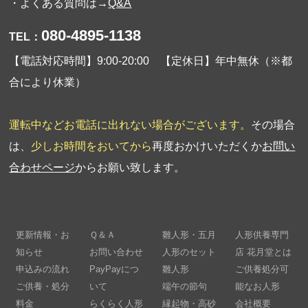
・よくある質問は→
Q&A
080-4895-1138
TEL：
【電話対応時間】9:00-20:00 【定休日】年中無休（※都
合により休業）
運転中などお電話に出れない場合がございます。
その場合
は、
少しお時間をおいてから
再度おかけいただくか
お問い
合わせページ
からお願い致します。
更新情報・お
Ｑ＆Ａ
雛人形・五月
人形供養専門
知らせ
お問い合わせ
人形のセット
店 花月堂とは
申込みの流れ
PayPayにつ
雛人形
ご供養処分可
ご供養・処分
いて
端午の節句
能なお人形
料金
らくらく人形
縁起物・高砂
会社概要