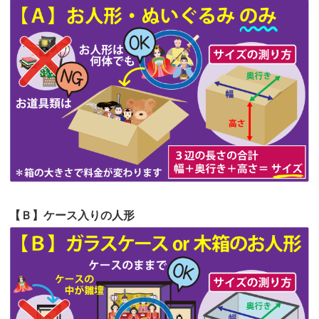
の祖父母か...
第63回人形供養祭
令和5年8月1日(火)
2026/06/20
雛人形をお道具も含め一式で引き取っ
第62回人形供養祭
令和5年6月21日(水)
てくださる...
第61回人形供養祭
令和5年5月19日(金)
第60回人形供養祭
令和5年3月28日(火)
第59回人形供養祭
令和5年2月10日(金)
第58回人形供養祭
令和5年12月21日(水)
第57回人形供養祭
令和4年11月22日(火)
【Ｂ】ケース入りの人形
第56回人形供養祭
令和4年10月19日(水)
第55回人形供養祭
令和4年9月8日(木)
第54回人形供養祭
令和4年8月1日(月)