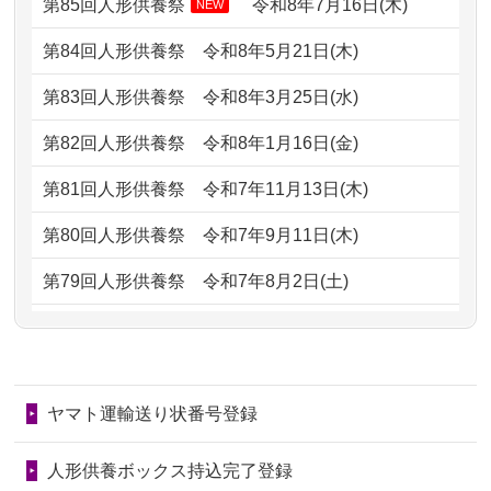
どうなってるのですか？
第85回人形供養祭
令和8年7月16日(木)
NEW
2026/07/06
9年間自由が丘店を見守ってくれてあり
2024/01/13
会社のようですが、きちんと供養して
第84回人形供養祭
令和8年5月21日(木)
がとう。
もらえるのですか？
第83回人形供養祭
令和8年3月25日(水)
2026/07/05
しっかりとお人形たちの供養をしてい
2024/01/13
お人形の引取りはお願いできますか？
ただけると...
第82回人形供養祭
令和8年1月16日(金)
2024/01/13
お人形を持込みたいのですが？
2026/06/30
長年大事にしてきた雛人形です、供養
第81回人形供養祭
令和7年11月13日(木)
していただ...
2024/01/13
供養後の通知はもらえますか？
第80回人形供養祭
令和7年9月11日(木)
2026/06/29
ガラスケースのまま引き取ってくださ
2024/01/13
供養が終わったお人形以外はどうして
第79回人形供養祭
令和7年8月2日(土)
るのが助か...
るのですか？
第78回人形供養祭
令和7年6月20日(金)
2026/06/28
子どもの頃、妹と一緒にお雛様を出し
2024/01/11
供養が終わったお人形はどうなるので
第77回人形供養祭
令和7年4月15日(火)
ました。お...
しょうか？
ヤマト運輸送り状番号登録
第76回人形供養祭
令和7年2月28日(金)
2026/06/28
きちんと供養していただけると思った
2024/01/04
ガラスケースは外しても良いですか？
ので、お願...
第75回人形供養祭
令和7年1月17日(金)
人形供養ボックス持込完了登録