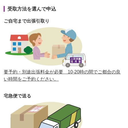
第41回人形供養祭
令和3年1月27日(水)
受取方法を選んで申込
第40回人形供養祭
令和2年12月7日(月)
ご自宅まで出張引取り
第39回人形供養祭
令和2年10月22日(木)
第38回人形供養祭
令和2年8月26日(水)
第37回人形供養祭
令和2年6月8日(月)
第36回人形供養祭
令和2年4月16日(木)
要予約・別途出張料金が必要 10-20時の間でご都合の良
第35回人形供養祭
令和2年2月13日(木)
い時間をご予約ください。
第34回人形供養祭
令和元年12月18日(水)
宅急便で送る
第33回人形供養祭
令和元年9月11日(水)
第32回人形供養祭
令和元年6月12日(水)
第31回人形供養祭
平成31年3月13日(水)