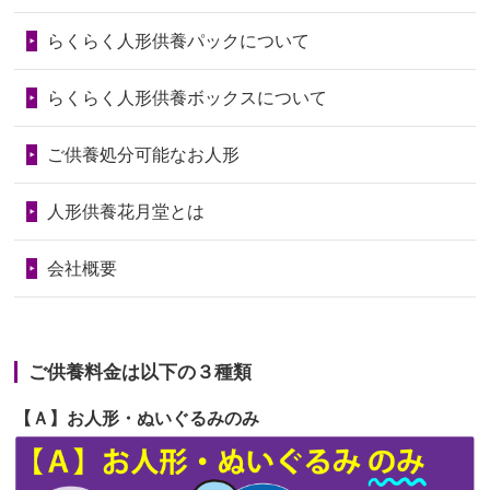
第73回人形供養祭
令和6年10月17日(木)
らくらく人形供養パックについて
2026/06/28
人形たちに これまで本当にありがとう
第72回人形供養祭
令和6年9月9日(月)
天...
らくらく人形供養ボックスについて
第71回人形供養祭
令和6年8月1日(木)
2026/06/24
今は亡き両親が孫（私の子供）の初節
第70回人形供養祭
令和6年6月21日(金)
ご供養処分可能なお人形
句に贈って...
第69回人形供養祭
令和6年5月9日(木)
2026/06/23
ありがとうね
人形供養花月堂とは
第68回人形供養祭
令和6年3月22日(金)
2026/06/22
長い間、ありがとうございました。髪
会社概要
が伸びた時...
第67回人形供養祭
令和6年1月31日(水)
2026/06/22
娘の初めてのひな祭りにあわせて、娘
第66回人形供養祭
令和5年12月22日(金)
の祖父母か...
ご供養料金は以下の３種類
第65回人形供養祭
令和5年11月09日(木)
2026/06/20
雛人形をお道具も含め一式で引き取っ
【Ａ】お人形・ぬいぐるみのみ
第64回人形供養祭
令和5年9月21日(木)
てくださる...
第63回人形供養祭
令和5年8月1日(火)
2026/06/19
インターネット検索でホームページを