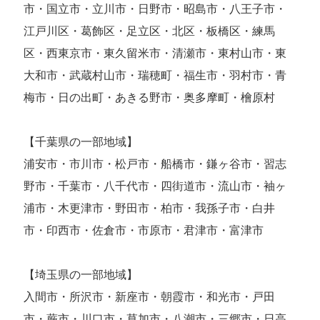
市・国立市・立川市・日野市・昭島市・八王子市・
江戸川区・葛飾区・足立区・北区・板橋区・練馬
区・西東京市・東久留米市・清瀬市・東村山市・東
大和市・武蔵村山市・瑞穂町・福生市・羽村市・青
梅市・日の出町・あきる野市・奥多摩町・檜原村
【千葉県の一部地域】
浦安市・市川市・松戸市・船橋市・鎌ヶ谷市・習志
野市・千葉市・八千代市・四街道市・流山市・袖ヶ
浦市・木更津市・野田市・柏市・我孫子市・白井
市・印西市・佐倉市・市原市・君津市・富津市
【埼玉県の一部地域】
入間市・所沢市・新座市・朝霞市・和光市・戸田
市・蕨市・川口市・草加市・八潮市・三郷市・日高