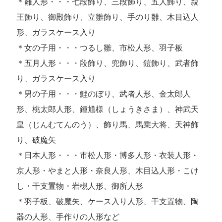
＊雛人形・・・七段飾り、三段飾り、五人飾り、親
王飾り、御殿飾り、立雛飾り、手のり雛、木目込人
形、ガラスケース入り
＊女の子用・・・つるし雛、市松人形、羽子板
＊五月人形・・・段飾り、兜飾り、鎧飾り、武者飾
り、ガラスケース入り
＊男の子用・・・鯉のぼり、武者人形、金太郎人
形、桃太郎人形、鍾馗様（しょうきさま）、神武天
皇（じんむてんのう）、飾り馬、馬乗大将、天神飾
り、破魔矢
＊日本人形・・・市松人形・博多人形・衣装人形・
京人形・やまと人形・奈良人形、木目込人形・こけ
し・干支置物・岩槻人形、御所人形
＊羽子板、破魔矢、ケース入り人形、干支置物、陶
器の人形、手作りの人形など