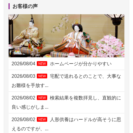
2026/08/05 11:33
神奈川の方からお申込み
お客様の声
2026/08/04 17:34
西亀有の方からお申込み
2026/08/04 15:40
千葉県の方からお申込み
2026/08/04 14:04
東京都の方からお申込み
2026/08/04 00:38
中野区の方からお申込み
2026/08/04
ホームページが分かりやすい
NEW
2026/08/03 21:17
愛知県の方からお申込み
2026/08/03
宅配で送れるとのことで、大事な
NEW
2026/08/02 18:47
虎ノ門の方からお申込み
お雛様を手放す...
2026/08/02 11:15
千葉県の方からお申込み
2026/08/02
検索結果を複数拝見し、直観的に
NEW
2026/08/02 10:39
神奈川の方からお申込み
良い感じがしま...
2026/08/02 09:15
神奈川の方からお申込み
2026/08/02
人形供養はハードルが高そうに思
NEW
2026/08/02 06:46
相模原の方からお申込み
えるのですが、...