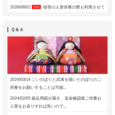
2026/08/01 19:28
東京都の方からお申込み
2026/08/02
祖母の人形供養の際も利用させて
NEW
いただき安心感がある
2026/08/01 17:10
東京都の方からお申込み
2026/08/01
お人形の仕分けなども丁寧に行う
NEW
2026/08/01 11:07
さいたの方からお申込み
Ｑ＆Ａ
様子から、大切...
2026/07/31 17:28
栃木県の方からお申込み
2026/07/25
供養の内容（料金や送り方等）がとて
2026/07/31 12:32
東京都の方からお申込み
も丁寧に説...
2026/07/31 10:29
京都市の方からお申込み
2026/07/18
つい先日も利用させていただきまし
2026/07/31 08:41
埼玉県の方からお申込み
た。 手続...
2024/03/14
こいのぼりと武者を描いたのぼりのご
2026/07/30 22:27
墨田区の方からお申込み
2026/07/18
大切にしていたお人形をきちんと供養
供養をお願いすることは可能...
してくださ...
2026/07/30 17:02
神奈川の方からお申込み
2024/02/05
振込用紙が届き、送金確認後ご供養お
2026/07/15
子供の頃から可愛がってきた七段飾り
2026/07/30 15:59
神奈川の方からお申込み
人形をお送りすれば良いので...
の雛人形で...
2026/07/30 08:46
東京都の方からお申込み