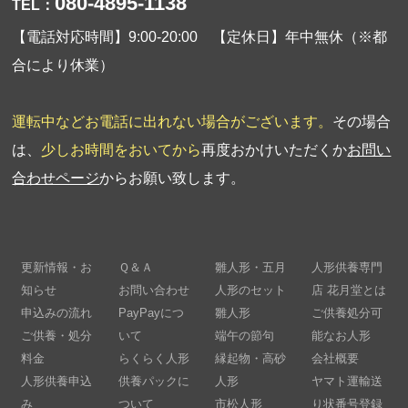
080-4895-1138
TEL：
【電話対応時間】9:00-20:00 【定休日】年中無休（※都
合により休業）
運転中などお電話に出れない場合がございます。
その場合
は、
少しお時間をおいてから
再度おかけいただくか
お問い
合わせページ
からお願い致します。
更新情報・お
Ｑ＆Ａ
雛人形・五月
人形供養専門
知らせ
お問い合わせ
人形のセット
店 花月堂とは
申込みの流れ
PayPayにつ
雛人形
ご供養処分可
ご供養・処分
いて
端午の節句
能なお人形
料金
らくらく人形
縁起物・高砂
会社概要
人形供養申込
供養パックに
人形
ヤマト運輸送
み
ついて
市松人形
り状番号登録