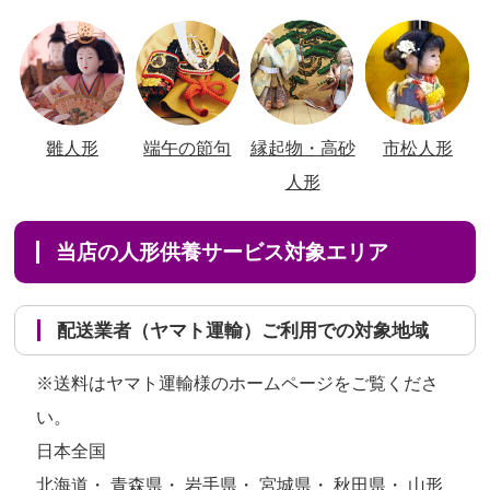
雛人形
端午の節句
縁起物・高砂
市松人形
人形
当店の人形供養サービス対象エリア
配送業者（ヤマト運輸）ご利用での対象地域
※送料はヤマト運輸様のホームページをご覧くださ
い。
日本全国
北海道・ 青森県・ 岩手県・ 宮城県・ 秋田県・ 山形