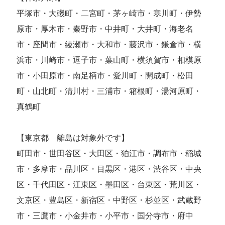
平塚市・大磯町・二宮町・茅ヶ崎市・寒川町・伊勢
原市・厚木市・秦野市・中井町・大井町・海老名
市・座間市・綾瀬市・大和市・藤沢市・鎌倉市・横
浜市・川崎市・逗子市・葉山町・横須賀市・相模原
市・小田原市・南足柄市・愛川町・開成町・松田
町・山北町・清川村・三浦市・箱根町・湯河原町・
真鶴町
【東京都 離島は対象外です】
町田市・世田谷区・大田区・狛江市・調布市・稲城
市・多摩市・品川区・目黒区・港区・渋谷区・中央
区・千代田区・江東区・墨田区・台東区・荒川区・
文京区・豊島区・新宿区・中野区・杉並区・武蔵野
市・三鷹市・小金井市・小平市・国分寺市・府中