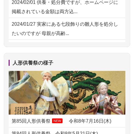
2024/02/01
供養・処分費ですが、ホームページに
2026/07/15
お客様の声を読み、丁寧に供養してい
掲載されている金額は両方込...
ただけそう...
2024/01/27
実家にある七段飾りの雛人形を処分し
2026/07/13
遠方からでもご依頼出来る点と申込ま
たいのですが 母親が高齢...
での方法が...
2024/01/13
剥製の供養・処分をお願いできます
2026/07/11
思い出のある人形達を、ちゃんと供養
か？
したく、花...
人形供養祭の様子
2024/01/13
ぬいぐるみを供養・処分して欲しいの
2026/07/10
家から近かったので。
ですが？
2026/07/08
誰も住んでいない実家の片付けを始め
2024/01/13
お雛様のセットを供養・処分したいの
ました。 ...
ですが、お雛様とお内裏様だ...
2026/07/06
9年間自由が丘店を見守ってくれてあり
2024/01/13
供養申込みの後、供養祭までお人形は
がとう。
どうなってるのですか？
第85回人形供養祭
令和8年7月16日(木)
NEW
2026/07/05
しっかりとお人形たちの供養をしてい
2024/01/13
会社のようですが、きちんと供養して
第84回人形供養祭
令和8年5月21日(木)