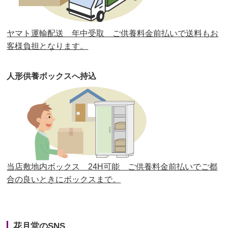
第30回人形供養祭
平成30年11月28日(水)
ヤマト運輸配送 年中受取 ご供養料金前払いで送料もお
第29回人形供養祭
平成30年5月23日(水)
客様負担となります。
第28回人形供養祭
平成29年12月8日(金)
人形供養ボックスへ持込
第27回人形供養祭
平成29年6月14日(水)
第26回人形供養祭
平成28年12月15日(木)
第25回人形供養祭
平成28年6月16日(木)
第24回人形供養祭
平成27年11月27日
第23回人形供養祭
平成26年12月5日
当店敷地内ボックス 24H可能 ご供養料金前払いでご都
合の良いときにボックスまで。
第22回人形供養祭
平成26年4月28日
第21回人形供養祭
平成25年12月26日
花月堂のSNS
第20回人形供養祭
平成25年5月10日