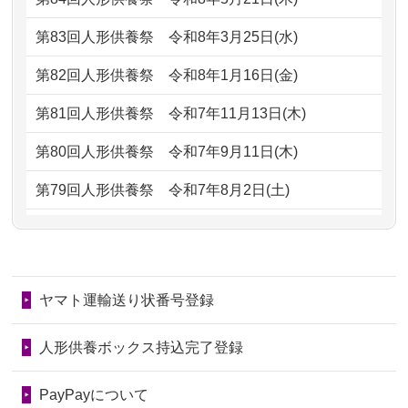
ただけると...
もらえるのですか？
第83回人形供養祭
令和8年3月25日(水)
2026/06/30
長年大事にしてきた雛人形です、供養
2024/01/13
お人形の引取りはお願いできますか？
していただ...
第82回人形供養祭
令和8年1月16日(金)
2024/01/13
お人形を持込みたいのですが？
2026/06/29
ガラスケースのまま引き取ってくださ
第81回人形供養祭
令和7年11月13日(木)
るのが助か...
2024/01/13
供養後の通知はもらえますか？
第80回人形供養祭
令和7年9月11日(木)
2026/06/28
子どもの頃、妹と一緒にお雛様を出し
2024/01/13
供養が終わったお人形以外はどうして
第79回人形供養祭
令和7年8月2日(土)
ました。お...
るのですか？
第78回人形供養祭
令和7年6月20日(金)
2026/06/28
きちんと供養していただけると思った
2024/01/11
供養が終わったお人形はどうなるので
第77回人形供養祭
令和7年4月15日(火)
ので、お願...
しょうか？
ヤマト運輸送り状番号登録
第76回人形供養祭
令和7年2月28日(金)
2026/06/28
以前和人形やぬいぐるみを供養いただ
2024/01/04
ガラスケースは外しても良いですか？
いたことが...
第75回人形供養祭
令和7年1月17日(金)
人形供養ボックス持込完了登録
2026/06/28
老後のことを考え体力のあるうちに身
第74回人形供養祭
令和6年12月4日(水)
PayPayについて
の回りの物...