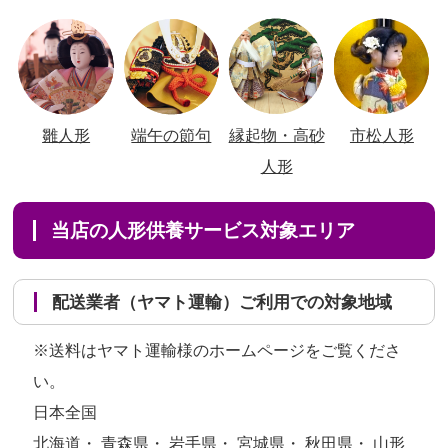
雛人形
端午の節句
縁起物・高砂
市松人形
人形
当店の人形供養サービス対象エリア
配送業者（ヤマト運輸）ご利用での対象地域
※送料はヤマト運輸様のホームページをご覧くださ
い。
日本全国
北海道・ 青森県・ 岩手県・ 宮城県・ 秋田県・ 山形