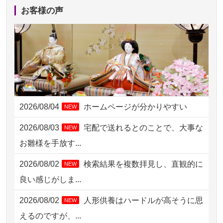
2026/08/05 11:33
神奈川の方からお申込み
お客様の声
2026/08/04 17:34
西亀有の方からお申込み
2026/08/04 15:40
千葉県の方からお申込み
2026/08/04 14:04
東京都の方からお申込み
2026/08/04 00:38
中野区の方からお申込み
2026/08/04
ホームページが分かりやすい
NEW
2026/08/03 21:17
愛知県の方からお申込み
2026/08/03
宅配で送れるとのことで、大事な
NEW
2026/08/02 18:47
虎ノ門の方からお申込み
お雛様を手放す...
2026/08/02 11:15
千葉県の方からお申込み
2026/08/02
検索結果を複数拝見し、直観的に
NEW
2026/08/02 10:39
神奈川の方からお申込み
良い感じがしま...
2026/08/02 09:15
神奈川の方からお申込み
2026/08/02
人形供養はハードルが高そうに思
NEW
2026/08/02 06:46
相模原の方からお申込み
えるのですが、...