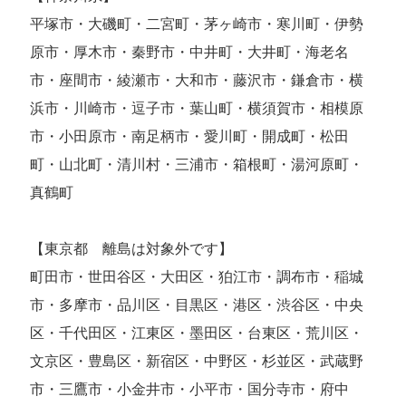
平塚市・大磯町・二宮町・茅ヶ崎市・寒川町・伊勢
原市・厚木市・秦野市・中井町・大井町・海老名
市・座間市・綾瀬市・大和市・藤沢市・鎌倉市・横
浜市・川崎市・逗子市・葉山町・横須賀市・相模原
市・小田原市・南足柄市・愛川町・開成町・松田
町・山北町・清川村・三浦市・箱根町・湯河原町・
真鶴町
【東京都 離島は対象外です】
町田市・世田谷区・大田区・狛江市・調布市・稲城
市・多摩市・品川区・目黒区・港区・渋谷区・中央
区・千代田区・江東区・墨田区・台東区・荒川区・
文京区・豊島区・新宿区・中野区・杉並区・武蔵野
市・三鷹市・小金井市・小平市・国分寺市・府中