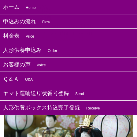
ホーム
Home
申込みの流れ
Flow
080-4895-1138
電話受付時間：9:00〜20:00
料金表
Price
只今、13人の方が閲覧中です。
人形供養申込み
Order
ホーム
過去の人形供養申込
お客様の声
Voice
Ｑ＆Ａ
Q&A
神奈川の方よりお人形供養のお申し込みを
いただきました
ヤマト運輸送り状番号登録
Send
人形供養ボックス持込完了登録
Receive