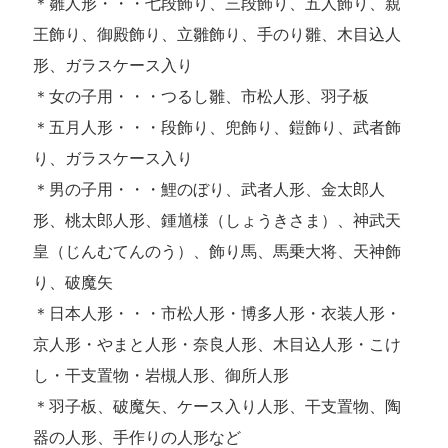
＊雛人形・・・七段飾り、三段飾り、五人飾り、親
王飾り、御殿飾り、立雛飾り、手のり雛、木目込人
形、ガラスケース入り
＊女の子用・・・つるし雛、市松人形、羽子板
＊五月人形・・・段飾り、兜飾り、鎧飾り、武者飾
り、ガラスケース入り
＊男の子用・・・鯉のぼり、武者人形、金太郎人
形、桃太郎人形、鍾馗様（しょうきさま）、神武天
皇（じんむてんのう）、飾り馬、馬乗大将、天神飾
り、破魔矢
＊日本人形・・・市松人形・博多人形・衣装人形・
京人形・やまと人形・奈良人形、木目込人形・こけ
し・干支置物・岩槻人形、御所人形
＊羽子板、破魔矢、ケース入り人形、干支置物、陶
器の人形、手作りの人形など