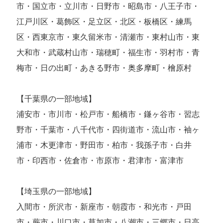
市・国立市・立川市・日野市・昭島市・八王子市・
江戸川区・葛飾区・足立区・北区・板橋区・練馬
区・西東京市・東久留米市・清瀬市・東村山市・東
大和市・武蔵村山市・瑞穂町・福生市・羽村市・青
梅市・日の出町・あきる野市・奥多摩町・檜原村
【千葉県の一部地域】
浦安市・市川市・松戸市・船橋市・鎌ヶ谷市・習志
野市・千葉市・八千代市・四街道市・流山市・袖ヶ
浦市・木更津市・野田市・柏市・我孫子市・白井
市・印西市・佐倉市・市原市・君津市・富津市
【埼玉県の一部地域】
入間市・所沢市・新座市・朝霞市・和光市・戸田
市・蕨市・川口市・草加市・八潮市・三郷市・日高