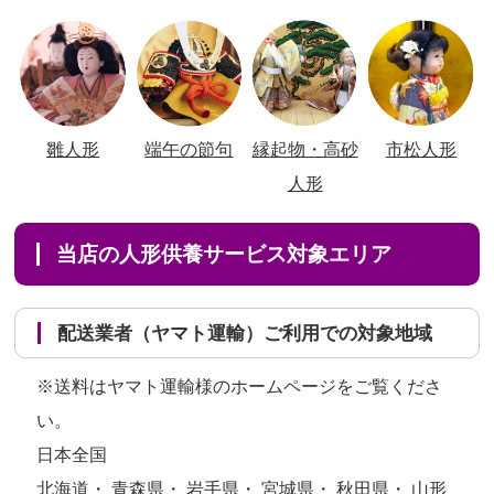
雛人形
端午の節句
縁起物・高砂
市松人形
人形
当店の人形供養サービス対象エリア
配送業者（ヤマト運輸）ご利用での対象地域
※送料はヤマト運輸様のホームページをご覧くださ
い。
日本全国
北海道・ 青森県・ 岩手県・ 宮城県・ 秋田県・ 山形