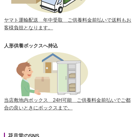
第30回人形供養祭
平成30年11月28日(水)
ヤマト運輸配送 年中受取 ご供養料金前払いで送料もお
第29回人形供養祭
平成30年5月23日(水)
客様負担となります。
第28回人形供養祭
平成29年12月8日(金)
人形供養ボックスへ持込
第27回人形供養祭
平成29年6月14日(水)
第26回人形供養祭
平成28年12月15日(木)
第25回人形供養祭
平成28年6月16日(木)
第24回人形供養祭
平成27年11月27日
第23回人形供養祭
平成26年12月5日
当店敷地内ボックス 24H可能 ご供養料金前払いでご都
合の良いときにボックスまで。
第22回人形供養祭
平成26年4月28日
第21回人形供養祭
平成25年12月26日
花月堂のSNS
第20回人形供養祭
平成25年5月10日