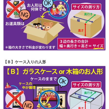
第62回人形供養祭
令和5年6月21日(水)
てくださる...
第61回人形供養祭
令和5年5月19日(金)
第60回人形供養祭
令和5年3月28日(火)
第59回人形供養祭
令和5年2月10日(金)
第58回人形供養祭
令和5年12月21日(水)
第57回人形供養祭
令和4年11月22日(火)
【Ｂ】ケース入りの人形
第56回人形供養祭
令和4年10月19日(水)
第55回人形供養祭
令和4年9月8日(木)
第54回人形供養祭
令和4年8月1日(月)
第53回人形供養祭
令和4年7月1日(金)
第52回人形供養祭
令和4年5月17日(火)