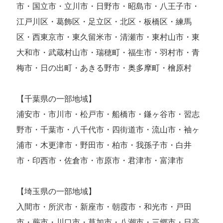
市・国立市・立川市・日野市・昭島市・八王子市・
江戸川区・葛飾区・足立区・北区・板橋区・練馬
区・西東京市・東久留米市・清瀬市・東村山市・東
大和市・武蔵村山市・瑞穂町・福生市・羽村市・青
梅市・日の出町・あきる野市・奥多摩町・檜原村
【千葉県の一部地域】
浦安市・市川市・松戸市・船橋市・鎌ヶ谷市・習志
野市・千葉市・八千代市・四街道市・流山市・袖ヶ
浦市・木更津市・野田市・柏市・我孫子市・白井
市・印西市・佐倉市・市原市・君津市・富津市
【埼玉県の一部地域】
入間市・所沢市・新座市・朝霞市・和光市・戸田
市・蕨市・川口市・草加市・八潮市・三郷市・日高