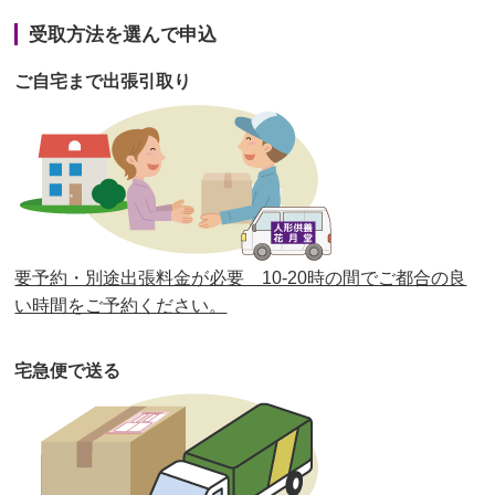
第41回人形供養祭
令和3年1月27日(水)
受取方法を選んで申込
第40回人形供養祭
令和2年12月7日(月)
ご自宅まで出張引取り
第39回人形供養祭
令和2年10月22日(木)
第38回人形供養祭
令和2年8月26日(水)
第37回人形供養祭
令和2年6月8日(月)
第36回人形供養祭
令和2年4月16日(木)
要予約・別途出張料金が必要 10-20時の間でご都合の良
第35回人形供養祭
令和2年2月13日(木)
い時間をご予約ください。
第34回人形供養祭
令和元年12月18日(水)
宅急便で送る
第33回人形供養祭
令和元年9月11日(水)
第32回人形供養祭
令和元年6月12日(水)
第31回人形供養祭
平成31年3月13日(水)