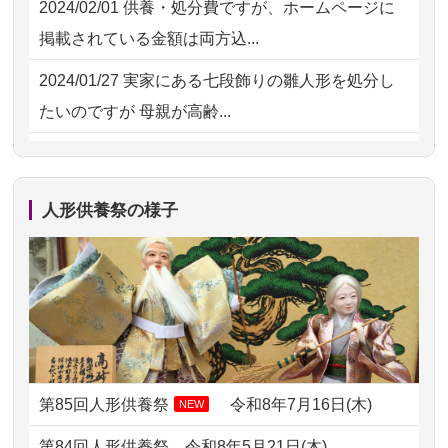
2024/02/01
供養・処分費ですが、ホームページに
2026/07/15
子供の頃から可愛がってきた七段飾り
掲載されている金額は両方込...
の雛人形で...
2024/01/27
実家にある七段飾りの雛人形を処分し
2026/07/15
お客様の声を読み、丁寧に供養してい
たいのですが 母親が高齢...
ただけそう...
2024/01/13
剥製の供養・処分をお願いできます
2026/07/13
遠方からでもご依頼出来る点と申込ま
か？
での方法が...
人形供養祭の様子
2024/01/13
ぬいぐるみを供養・処分して欲しいの
2026/07/11
思い出のある人形達を、ちゃんと供養
ですが？
したく、花...
2024/01/13
お雛様のセットを供養・処分したいの
2026/07/10
家から近かったので。
ですが、お雛様とお内裏様だ...
2026/07/08
誰も住んでいない実家の片付けを始め
2024/01/13
供養申込みの後、供養祭までお人形は
ました。 ...
どうなってるのですか？
第85回人形供養祭
令和8年7月16日(木)
NEW
2026/07/06
9年間自由が丘店を見守ってくれてあり
2024/01/13
会社のようですが、きちんと供養して
第84回人形供養祭
令和8年5月21日(木)