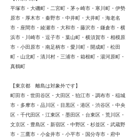
平塚市・大磯町・二宮町・茅ヶ崎市・寒川町・伊勢
原市・厚木市・秦野市・中井町・大井町・海老名
市・座間市・綾瀬市・大和市・藤沢市・鎌倉市・横
浜市・川崎市・逗子市・葉山町・横須賀市・相模原
市・小田原市・南足柄市・愛川町・開成町・松田
町・山北町・清川村・三浦市・箱根町・湯河原町・
真鶴町
【東京都 離島は対象外です】
町田市・世田谷区・大田区・狛江市・調布市・稲城
市・多摩市・品川区・目黒区・港区・渋谷区・中央
区・千代田区・江東区・墨田区・台東区・荒川区・
文京区・豊島区・新宿区・中野区・杉並区・武蔵野
市・三鷹市・小金井市・小平市・国分寺市・府中