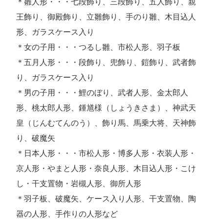
＊雛人形・・・七段飾り、三段飾り、五人飾り、親
王飾り、御殿飾り、立雛飾り、手のり雛、木目込人
形、ガラスケース入り
＊女の子用・・・つるし雛、市松人形、羽子板
＊五月人形・・・段飾り、兜飾り、鎧飾り、武者飾
り、ガラスケース入り
＊男の子用・・・鯉のぼり、武者人形、金太郎人
形、桃太郎人形、鍾馗様（しょうきさま）、神武天
皇（じんむてんのう）、飾り馬、馬乗大将、天神飾
り、破魔矢
＊日本人形・・・市松人形・博多人形・衣装人形・
京人形・やまと人形・奈良人形、木目込人形・こけ
し・干支置物・岩槻人形、御所人形
＊羽子板、破魔矢、ケース入り人形、干支置物、陶
器の人形、手作りの人形など