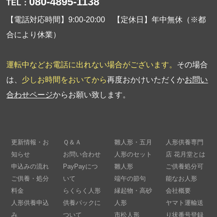
080-4895-1138
TEL：
【電話対応時間】9:00-20:00 【定休日】年中無休（※都
合により休業）
運転中などお電話に出れない場合がございます。
その場合
は、
少しお時間をおいてから
再度おかけいただくか
お問い
合わせページ
からお願い致します。
更新情報・お
Ｑ＆Ａ
雛人形・五月
人形供養専門
知らせ
お問い合わせ
人形のセット
店 花月堂とは
申込みの流れ
PayPayにつ
雛人形
ご供養処分可
ご供養・処分
いて
端午の節句
能なお人形
料金
らくらく人形
縁起物・高砂
会社概要
人形供養申込
供養パックに
人形
ヤマト運輸送
み
ついて
市松人形
り状番号登録