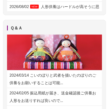
2026/08/02 11:15
千葉県の方からお申込み
2026/08/02
人形供養はハードルが高そうに思
NEW
えるのですが、...
2026/08/02 10:39
神奈川の方からお申込み
2026/08/02
祖母の人形供養の際も利用させて
NEW
2026/08/02 09:15
神奈川の方からお申込み
Ｑ＆Ａ
いただき安心感がある
2026/08/02 06:46
相模原の方からお申込み
2026/08/01
お人形の仕分けなども丁寧に行う
NEW
2026/08/01 19:28
東京都の方からお申込み
様子から、大切...
2026/08/01 17:10
東京都の方からお申込み
2026/07/25
供養の内容（料金や送り方等）がとて
2026/08/01 11:07
さいたの方からお申込み
も丁寧に説...
2024/03/14
こいのぼりと武者を描いたのぼりのご
2026/07/31 17:28
栃木県の方からお申込み
2026/07/18
つい先日も利用させていただきまし
供養をお願いすることは可能...
た。 手続...
2026/07/31 12:32
東京都の方からお申込み
2024/02/05
振込用紙が届き、送金確認後ご供養お
2026/07/18
大切にしていたお人形をきちんと供養
2026/07/31 10:29
京都市の方からお申込み
人形をお送りすれば良いので...
してくださ...
2026/07/31 08:41
埼玉県の方からお申込み