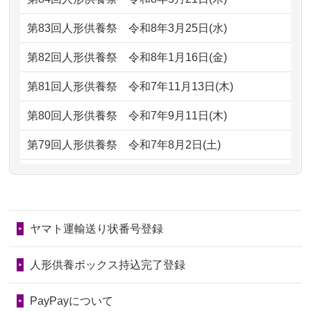
がとう。
もらえるのですか？
第83回人形供養祭
令和8年3月25日(水)
2026/07/05
しっかりとお人形たちの供養をしてい
2024/01/13
お人形の引取りはお願いできますか？
ただけると...
第82回人形供養祭
令和8年1月16日(金)
2024/01/13
お人形を持込みたいのですが？
2026/06/30
長年大事にしてきた雛人形です、供養
第81回人形供養祭
令和7年11月13日(木)
していただ...
2024/01/13
供養後の通知はもらえますか？
第80回人形供養祭
令和7年9月11日(木)
2026/06/29
ガラスケースのまま引き取ってくださ
2024/01/13
供養が終わったお人形以外はどうして
第79回人形供養祭
令和7年8月2日(土)
るのが助か...
るのですか？
第78回人形供養祭
令和7年6月20日(金)
2026/06/28
子どもの頃、妹と一緒にお雛様を出し
2024/01/11
供養が終わったお人形はどうなるので
第77回人形供養祭
令和7年4月15日(火)
ました。お...
しょうか？
ヤマト運輸送り状番号登録
第76回人形供養祭
令和7年2月28日(金)
2026/06/28
きちんと供養していただけると思った
2024/01/04
ガラスケースは外しても良いですか？
ので、お願...
第75回人形供養祭
令和7年1月17日(金)
人形供養ボックス持込完了登録
2026/06/28
以前和人形やぬいぐるみを供養いただ
第74回人形供養祭
令和6年12月4日(水)
PayPayについて
いたことが...