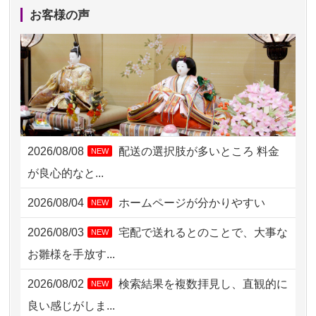
2026/08/06 10:06
茨城県の方からお申込み
お客様の声
2026/08/06 09:17
三重県の方からお申込み
2026/08/06 06:48
横浜市の方からお申込み
2026/08/05 15:07
東京都の方からお申込み
2026/08/05 11:33
神奈川の方からお申込み
2026/08/08
配送の選択肢が多いところ 料金
NEW
2026/08/04 17:34
西亀有の方からお申込み
が良心的なと...
2026/08/04 15:40
千葉県の方からお申込み
2026/08/04
ホームページが分かりやすい
NEW
2026/08/04 14:04
東京都の方からお申込み
2026/08/03
宅配で送れるとのことで、大事な
NEW
2026/08/04 00:38
中野区の方からお申込み
お雛様を手放す...
2026/08/03 21:17
愛知県の方からお申込み
2026/08/02
検索結果を複数拝見し、直観的に
NEW
2026/08/02 18:47
虎ノ門の方からお申込み
良い感じがしま...