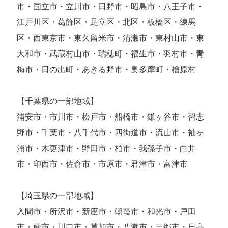
市・国立市・立川市・日野市・昭島市・八王子市・
江戸川区・葛飾区・足立区・北区・板橋区・練馬
区・西東京市・東久留米市・清瀬市・東村山市・東
大和市・武蔵村山市・瑞穂町・福生市・羽村市・青
梅市・日の出町・あきる野市・奥多摩町・檜原村
【千葉県の一部地域】
浦安市・市川市・松戸市・船橋市・鎌ヶ谷市・習志
野市・千葉市・八千代市・四街道市・流山市・袖ヶ
浦市・木更津市・野田市・柏市・我孫子市・白井
市・印西市・佐倉市・市原市・君津市・富津市
【埼玉県の一部地域】
入間市・所沢市・新座市・朝霞市・和光市・戸田
市・蕨市・川口市・草加市・八潮市・三郷市・日高