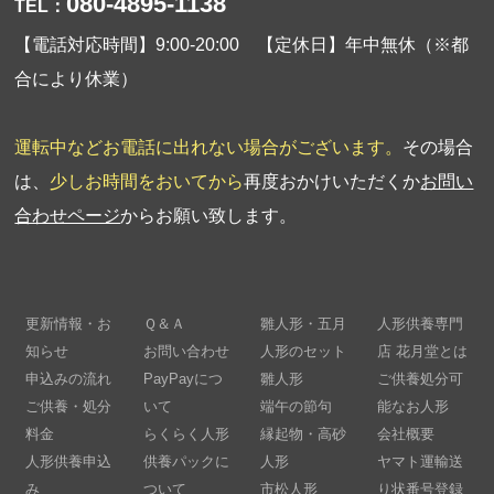
080-4895-1138
TEL：
【電話対応時間】9:00-20:00 【定休日】年中無休（※都
合により休業）
運転中などお電話に出れない場合がございます。
その場合
は、
少しお時間をおいてから
再度おかけいただくか
お問い
合わせページ
からお願い致します。
更新情報・お
Ｑ＆Ａ
雛人形・五月
人形供養専門
知らせ
お問い合わせ
人形のセット
店 花月堂とは
申込みの流れ
PayPayにつ
雛人形
ご供養処分可
ご供養・処分
いて
端午の節句
能なお人形
料金
らくらく人形
縁起物・高砂
会社概要
人形供養申込
供養パックに
人形
ヤマト運輸送
み
ついて
市松人形
り状番号登録