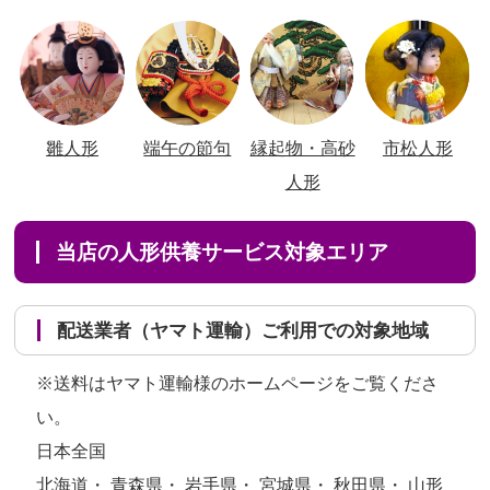
雛人形
端午の節句
縁起物・高砂
市松人形
人形
当店の人形供養サービス対象エリア
配送業者（ヤマト運輸）ご利用での対象地域
※送料はヤマト運輸様のホームページをご覧くださ
い。
日本全国
北海道・ 青森県・ 岩手県・ 宮城県・ 秋田県・ 山形