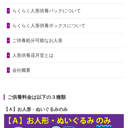
第73回人形供養祭
令和6年10月17日(木)
らくらく人形供養パックについて
2026/06/28
老後のことを考え体力のあるうちに身
第72回人形供養祭
令和6年9月9日(月)
の回りの物...
らくらく人形供養ボックスについて
第71回人形供養祭
令和6年8月1日(木)
2026/06/28
人形たちに これまで本当にありがとう
第70回人形供養祭
令和6年6月21日(金)
ご供養処分可能なお人形
天...
第69回人形供養祭
令和6年5月9日(木)
2026/06/24
今は亡き両親が孫（私の子供）の初節
人形供養花月堂とは
句に贈って...
第68回人形供養祭
令和6年3月22日(金)
会社概要
2026/06/23
ありがとうね
第67回人形供養祭
令和6年1月31日(水)
2026/06/22
長い間、ありがとうございました。髪
第66回人形供養祭
令和5年12月22日(金)
が伸びた時...
ご供養料金は以下の３種類
第65回人形供養祭
令和5年11月09日(木)
2026/06/22
娘の初めてのひな祭りにあわせて、娘
【Ａ】お人形・ぬいぐるみのみ
第64回人形供養祭
令和5年9月21日(木)
の祖父母か...
第63回人形供養祭
令和5年8月1日(火)
2026/06/20
雛人形をお道具も含め一式で引き取っ