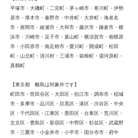
平塚市・大磯町・二宮町・茅ヶ崎市・寒川町・伊勢
原市・厚木市・秦野市・中井町・大井町・海老名
市・座間市・綾瀬市・大和市・藤沢市・鎌倉市・横
浜市・川崎市・逗子市・葉山町・横須賀市・相模原
市・小田原市・南足柄市・愛川町・開成町・松田
町・山北町・清川村・三浦市・箱根町・湯河原町・
真鶴町
【東京都 離島は対象外です】
町田市・世田谷区・大田区・狛江市・調布市・稲城
市・多摩市・品川区・目黒区・港区・渋谷区・中央
区・千代田区・江東区・墨田区・台東区・荒川区・
文京区・豊島区・新宿区・中野区・杉並区・武蔵野
市・三鷹市・小金井市・小平市・国分寺市・府中