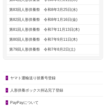
がとう。
もらえるのですか？
第83回人形供養祭
令和8年3月25日(水)
2026/07/05
しっかりとお人形たちの供養をしてい
2024/01/13
お人形の引取りはお願いできますか？
ただけると...
第82回人形供養祭
令和8年1月16日(金)
2024/01/13
お人形を持込みたいのですが？
2026/06/30
長年大事にしてきた雛人形です、供養
第81回人形供養祭
令和7年11月13日(木)
していただ...
2024/01/13
供養後の通知はもらえますか？
第80回人形供養祭
令和7年9月11日(木)
2026/06/29
ガラスケースのまま引き取ってくださ
2024/01/13
供養が終わったお人形以外はどうして
第79回人形供養祭
令和7年8月2日(土)
るのが助か...
るのですか？
第78回人形供養祭
令和7年6月20日(金)
2026/06/28
子どもの頃、妹と一緒にお雛様を出し
2024/01/11
供養が終わったお人形はどうなるので
第77回人形供養祭
令和7年4月15日(火)
ました。お...
しょうか？
ヤマト運輸送り状番号登録
第76回人形供養祭
令和7年2月28日(金)
2026/06/28
きちんと供養していただけると思った
2024/01/04
ガラスケースは外しても良いですか？
ので、お願...
第75回人形供養祭
令和7年1月17日(金)
人形供養ボックス持込完了登録
2026/06/28
以前和人形やぬいぐるみを供養いただ
第74回人形供養祭
令和6年12月4日(水)
PayPayについて
いたことが...