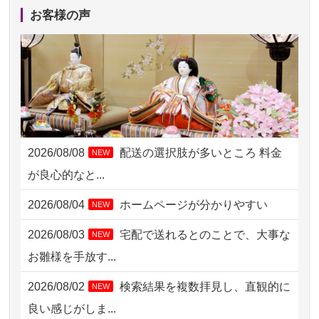
2026/08/06 17:56
藤沢市の方からお申込み
お客様の声
2026/08/06 10:06
茨城県の方からお申込み
2026/08/06 09:17
三重県の方からお申込み
2026/08/06 06:48
横浜市の方からお申込み
2026/08/05 15:07
東京都の方からお申込み
2026/08/08
配送の選択肢が多いところ 料金
NEW
2026/08/05 11:33
神奈川の方からお申込み
が良心的なと...
2026/08/04 17:34
西亀有の方からお申込み
2026/08/04
ホームページが分かりやすい
NEW
2026/08/04 15:40
千葉県の方からお申込み
2026/08/03
宅配で送れるとのことで、大事な
NEW
2026/08/04 14:04
東京都の方からお申込み
お雛様を手放す...
2026/08/04 00:38
中野区の方からお申込み
2026/08/02
検索結果を複数拝見し、直観的に
NEW
2026/08/03 21:17
愛知県の方からお申込み
良い感じがしま...