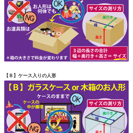
第62回人形供養祭
令和5年6月21日(水)
てくださる...
第61回人形供養祭
令和5年5月19日(金)
第60回人形供養祭
令和5年3月28日(火)
第59回人形供養祭
令和5年2月10日(金)
第58回人形供養祭
令和5年12月21日(水)
第57回人形供養祭
令和4年11月22日(火)
【Ｂ】ケース入りの人形
第56回人形供養祭
令和4年10月19日(水)
第55回人形供養祭
令和4年9月8日(木)
第54回人形供養祭
令和4年8月1日(月)
第53回人形供養祭
令和4年7月1日(金)
第52回人形供養祭
令和4年5月17日(火)