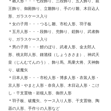
＊雛人形・・・七段飾り、三段飾り、五人飾り、親
王飾り、御殿飾り、立雛飾り、手のり雛、木目込人
形、ガラスケース入り
＊女の子用・・・つるし雛、市松人形、羽子板
＊五月人形・・・段飾り、兜飾り、鎧飾り、武者飾
り、ガラスケース入り
＊男の子用・・・鯉のぼり、武者人形、金太郎人
形、桃太郎人形、鍾馗様（しょうきさま）、神武天
皇（じんむてんのう）、飾り馬、馬乗大将、天神飾
り、破魔矢
＊日本人形・・・市松人形・博多人形・衣装人形・
京人形・やまと人形・奈良人形、木目込人形・こけ
し・干支置物・岩槻人形、御所人形
＊羽子板、破魔矢、ケース入り人形、干支置物、陶
器の人形、手作りの人形など