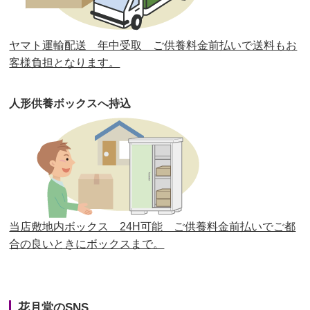
第30回人形供養祭
平成30年11月28日(水)
ヤマト運輸配送 年中受取 ご供養料金前払いで送料もお
第29回人形供養祭
平成30年5月23日(水)
客様負担となります。
第28回人形供養祭
平成29年12月8日(金)
人形供養ボックスへ持込
第27回人形供養祭
平成29年6月14日(水)
第26回人形供養祭
平成28年12月15日(木)
第25回人形供養祭
平成28年6月16日(木)
第24回人形供養祭
平成27年11月27日
第23回人形供養祭
平成26年12月5日
当店敷地内ボックス 24H可能 ご供養料金前払いでご都
合の良いときにボックスまで。
第22回人形供養祭
平成26年4月28日
第21回人形供養祭
平成25年12月26日
花月堂のSNS
第20回人形供養祭
平成25年5月10日