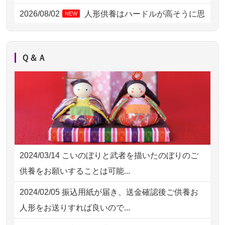
2026/08/02 18:47
虎ノ門の方からお申込み
2026/08/02
人形供養はハードルが高そうに思
NEW
えるのですが、...
2026/08/02 11:15
千葉県の方からお申込み
2026/08/02
祖母の人形供養の際も利用させて
NEW
2026/08/02 10:39
神奈川の方からお申込み
Ｑ＆Ａ
いただき安心感がある
2026/08/02 09:15
神奈川の方からお申込み
2026/08/01
お人形の仕分けなども丁寧に行う
NEW
2026/08/02 06:46
相模原の方からお申込み
様子から、大切...
2026/08/01 19:28
東京都の方からお申込み
2026/07/25
供養の内容（料金や送り方等）がとて
2026/08/01 17:10
東京都の方からお申込み
も丁寧に説...
2024/03/14
こいのぼりと武者を描いたのぼりのご
2026/08/01 11:07
さいたの方からお申込み
2026/07/18
つい先日も利用させていただきまし
供養をお願いすることは可能...
た。 手続...
2026/07/31 17:28
栃木県の方からお申込み
2024/02/05
振込用紙が届き、送金確認後ご供養お
2026/07/18
大切にしていたお人形をきちんと供養
2026/07/31 12:32
東京都の方からお申込み
人形をお送りすれば良いので...
してくださ...
2026/07/31 10:29
京都市の方からお申込み