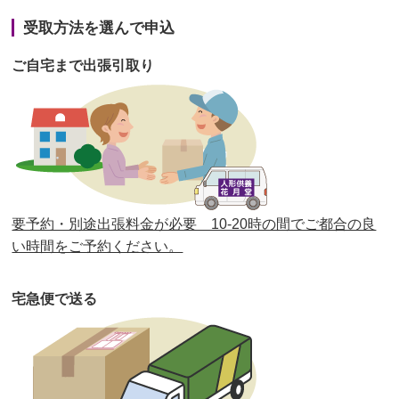
第41回人形供養祭
令和3年1月27日(水)
受取方法を選んで申込
第40回人形供養祭
令和2年12月7日(月)
ご自宅まで出張引取り
第39回人形供養祭
令和2年10月22日(木)
第38回人形供養祭
令和2年8月26日(水)
第37回人形供養祭
令和2年6月8日(月)
第36回人形供養祭
令和2年4月16日(木)
要予約・別途出張料金が必要 10-20時の間でご都合の良
第35回人形供養祭
令和2年2月13日(木)
い時間をご予約ください。
第34回人形供養祭
令和元年12月18日(水)
宅急便で送る
第33回人形供養祭
令和元年9月11日(水)
第32回人形供養祭
令和元年6月12日(水)
第31回人形供養祭
平成31年3月13日(水)