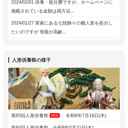
2024/02/01
供養・処分費ですが、ホームページに
2026/07/15
子供の頃から可愛がってきた七段飾り
掲載されている金額は両方込...
の雛人形で...
2024/01/27
実家にある七段飾りの雛人形を処分し
2026/07/15
お客様の声を読み、丁寧に供養してい
たいのですが 母親が高齢...
ただけそう...
2024/01/13
剥製の供養・処分をお願いできます
2026/07/13
遠方からでもご依頼出来る点と申込ま
か？
での方法が...
人形供養祭の様子
2024/01/13
ぬいぐるみを供養・処分して欲しいの
2026/07/11
思い出のある人形達を、ちゃんと供養
ですが？
したく、花...
2024/01/13
お雛様のセットを供養・処分したいの
2026/07/10
家から近かったので。
ですが、お雛様とお内裏様だ...
2026/07/08
誰も住んでいない実家の片付けを始め
2024/01/13
供養申込みの後、供養祭までお人形は
ました。 ...
どうなってるのですか？
第85回人形供養祭
令和8年7月16日(木)
NEW
2026/07/06
9年間自由が丘店を見守ってくれてあり
2024/01/13
会社のようですが、きちんと供養して
第84回人形供養祭
令和8年5月21日(木)