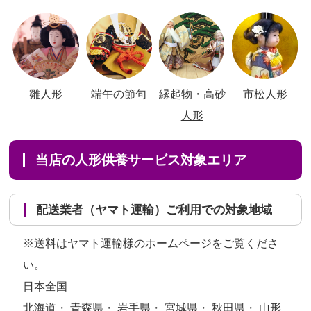
雛人形
端午の節句
縁起物・高砂
市松人形
人形
当店の人形供養サービス対象エリア
配送業者（ヤマト運輸）ご利用での対象地域
※送料はヤマト運輸様のホームページをご覧くださ
い。
日本全国
北海道・ 青森県・ 岩手県・ 宮城県・ 秋田県・ 山形