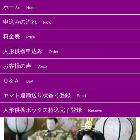
ホーム
Home
申込みの流れ
Flow
080-4895-1138
電話受付時間：9:00〜20:00
料金表
Price
只今、16人の方が閲覧中です。
人形供養申込み
Order
ホーム
過去の人形供養申込
お客様の声
Voice
Ｑ＆Ａ
Q&A
荒川区の方よりお人形供養のお申し込みを
いただきました
ヤマト運輸送り状番号登録
Send
人形供養ボックス持込完了登録
Receive