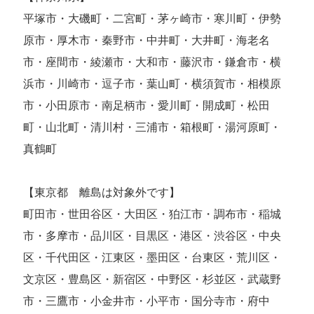
平塚市・大磯町・二宮町・茅ヶ崎市・寒川町・伊勢
原市・厚木市・秦野市・中井町・大井町・海老名
市・座間市・綾瀬市・大和市・藤沢市・鎌倉市・横
浜市・川崎市・逗子市・葉山町・横須賀市・相模原
市・小田原市・南足柄市・愛川町・開成町・松田
町・山北町・清川村・三浦市・箱根町・湯河原町・
真鶴町
【東京都 離島は対象外です】
町田市・世田谷区・大田区・狛江市・調布市・稲城
市・多摩市・品川区・目黒区・港区・渋谷区・中央
区・千代田区・江東区・墨田区・台東区・荒川区・
文京区・豊島区・新宿区・中野区・杉並区・武蔵野
市・三鷹市・小金井市・小平市・国分寺市・府中