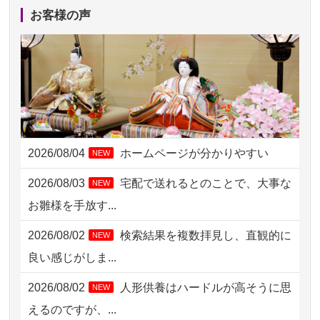
2026/08/05 15:07
東京都の方からお申込み
お客様の声
2026/08/05 11:33
神奈川の方からお申込み
2026/08/04 17:34
西亀有の方からお申込み
2026/08/04 15:40
千葉県の方からお申込み
2026/08/04 14:04
東京都の方からお申込み
2026/08/04
ホームページが分かりやすい
NEW
2026/08/04 00:38
中野区の方からお申込み
2026/08/03
宅配で送れるとのことで、大事な
NEW
2026/08/03 21:17
愛知県の方からお申込み
お雛様を手放す...
2026/08/02 18:47
虎ノ門の方からお申込み
2026/08/02
検索結果を複数拝見し、直観的に
NEW
2026/08/02 11:15
千葉県の方からお申込み
良い感じがしま...
2026/08/02 10:39
神奈川の方からお申込み
2026/08/02
人形供養はハードルが高そうに思
NEW
2026/08/02 09:15
神奈川の方からお申込み
えるのですが、...