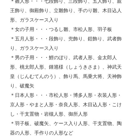
＊雛人形・・・七段飾り、三段飾り、五人飾り、親
王飾り、御殿飾り、立雛飾り、手のり雛、木目込人
形、ガラスケース入り
＊女の子用・・・つるし雛、市松人形、羽子板
＊五月人形・・・段飾り、兜飾り、鎧飾り、武者飾
り、ガラスケース入り
＊男の子用・・・鯉のぼり、武者人形、金太郎人
形、桃太郎人形、鍾馗様（しょうきさま）、神武天
皇（じんむてんのう）、飾り馬、馬乗大将、天神飾
り、破魔矢
＊日本人形・・・市松人形・博多人形・衣装人形・
京人形・やまと人形・奈良人形、木目込人形・こけ
し・干支置物・岩槻人形、御所人形
＊羽子板、破魔矢、ケース入り人形、干支置物、陶
器の人形、手作りの人形など