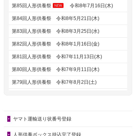
どうなってるのですか？
第85回人形供養祭
令和8年7月16日(木)
NEW
2026/07/06
9年間自由が丘店を見守ってくれてあり
2024/01/13
会社のようですが、きちんと供養して
第84回人形供養祭
令和8年5月21日(木)
がとう。
もらえるのですか？
第83回人形供養祭
令和8年3月25日(水)
2026/07/05
しっかりとお人形たちの供養をしてい
2024/01/13
お人形の引取りはお願いできますか？
ただけると...
第82回人形供養祭
令和8年1月16日(金)
2024/01/13
お人形を持込みたいのですが？
2026/06/30
長年大事にしてきた雛人形です、供養
第81回人形供養祭
令和7年11月13日(木)
していただ...
2024/01/13
供養後の通知はもらえますか？
第80回人形供養祭
令和7年9月11日(木)
2026/06/29
ガラスケースのまま引き取ってくださ
2024/01/13
供養が終わったお人形以外はどうして
第79回人形供養祭
令和7年8月2日(土)
るのが助か...
るのですか？
第78回人形供養祭
令和7年6月20日(金)
2026/06/28
子どもの頃、妹と一緒にお雛様を出し
2024/01/11
供養が終わったお人形はどうなるので
第77回人形供養祭
令和7年4月15日(火)
ました。お...
しょうか？
ヤマト運輸送り状番号登録
第76回人形供養祭
令和7年2月28日(金)
2026/06/28
きちんと供養していただけると思った
2024/01/04
ガラスケースは外しても良いですか？
ので、お願...
第75回人形供養祭
令和7年1月17日(金)
人形供養ボックス持込完了登録