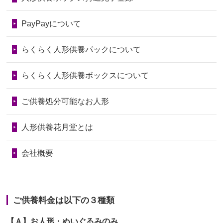
2026/06/28
以前和人形やぬいぐるみを供養いただ
第74回人形供養祭
令和6年12月4日(水)
PayPayについて
いたことが...
第73回人形供養祭
令和6年10月17日(木)
らくらく人形供養パックについて
2026/06/28
老後のことを考え体力のあるうちに身
第72回人形供養祭
令和6年9月9日(月)
の回りの物...
らくらく人形供養ボックスについて
第71回人形供養祭
令和6年8月1日(木)
2026/06/28
人形たちに これまで本当にありがとう
第70回人形供養祭
令和6年6月21日(金)
ご供養処分可能なお人形
天...
第69回人形供養祭
令和6年5月9日(木)
2026/06/24
今は亡き両親が孫（私の子供）の初節
人形供養花月堂とは
句に贈って...
第68回人形供養祭
令和6年3月22日(金)
会社概要
2026/06/23
ありがとうね
第67回人形供養祭
令和6年1月31日(水)
2026/06/22
長い間、ありがとうございました。髪
第66回人形供養祭
令和5年12月22日(金)
が伸びた時...
ご供養料金は以下の３種類
第65回人形供養祭
令和5年11月09日(木)
2026/06/22
娘の初めてのひな祭りにあわせて、娘
【Ａ】お人形・ぬいぐるみのみ