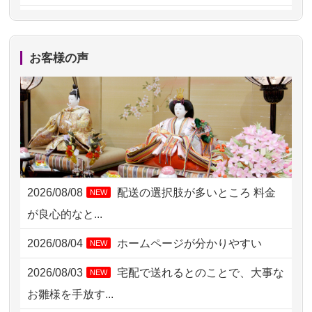
2026/08/06 17:56
藤沢市の方からお申込み
2026/08/06 10:06
茨城県の方からお申込み
お客様の声
2026/08/06 09:17
三重県の方からお申込み
2026/08/06 06:48
横浜市の方からお申込み
2026/08/05 15:07
東京都の方からお申込み
2026/08/05 11:33
神奈川の方からお申込み
2026/08/08
配送の選択肢が多いところ 料金
NEW
2026/08/04 17:34
西亀有の方からお申込み
が良心的なと...
2026/08/04 15:40
千葉県の方からお申込み
2026/08/04
ホームページが分かりやすい
NEW
2026/08/04 14:04
東京都の方からお申込み
2026/08/03
宅配で送れるとのことで、大事な
NEW
2026/08/04 00:38
中野区の方からお申込み
お雛様を手放す...