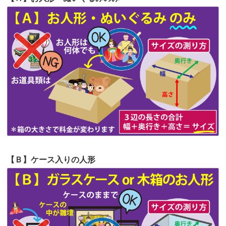
第64回人形供養祭
令和5年9月21日(木)
の祖父母か...
第63回人形供養祭
令和5年8月1日(火)
2026/06/20
雛人形をお道具も含め一式で引き取っ
第62回人形供養祭
令和5年6月21日(水)
てくださる...
第61回人形供養祭
令和5年5月19日(金)
第60回人形供養祭
令和5年3月28日(火)
第59回人形供養祭
令和5年2月10日(金)
第58回人形供養祭
令和5年12月21日(水)
第57回人形供養祭
令和4年11月22日(火)
【Ｂ】ケース入りの人形
第56回人形供養祭
令和4年10月19日(水)
第55回人形供養祭
令和4年9月8日(木)
第54回人形供養祭
令和4年8月1日(月)