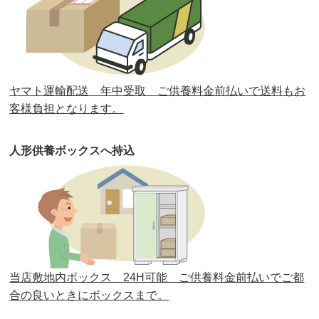
第32回人形供養祭
令和元年6月12日(水)
第31回人形供養祭
平成31年3月13日(水)
第30回人形供養祭
平成30年11月28日(水)
ヤマト運輸配送 年中受取 ご供養料金前払いで送料もお
第29回人形供養祭
平成30年5月23日(水)
客様負担となります。
第28回人形供養祭
平成29年12月8日(金)
人形供養ボックスへ持込
第27回人形供養祭
平成29年6月14日(水)
第26回人形供養祭
平成28年12月15日(木)
第25回人形供養祭
平成28年6月16日(木)
第24回人形供養祭
平成27年11月27日
第23回人形供養祭
平成26年12月5日
当店敷地内ボックス 24H可能 ご供養料金前払いでご都
合の良いときにボックスまで。
第22回人形供養祭
平成26年4月28日