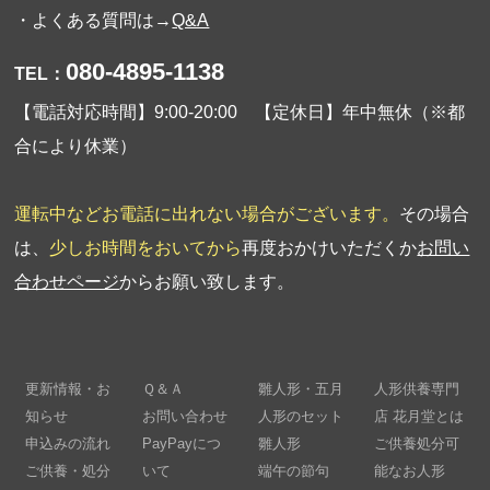
・よくある質問は→
Q&A
080-4895-1138
TEL：
【電話対応時間】9:00-20:00 【定休日】年中無休（※都
合により休業）
運転中などお電話に出れない場合がございます。
その場合
は、
少しお時間をおいてから
再度おかけいただくか
お問い
合わせページ
からお願い致します。
更新情報・お
Ｑ＆Ａ
雛人形・五月
人形供養専門
知らせ
お問い合わせ
人形のセット
店 花月堂とは
申込みの流れ
PayPayにつ
雛人形
ご供養処分可
ご供養・処分
いて
端午の節句
能なお人形