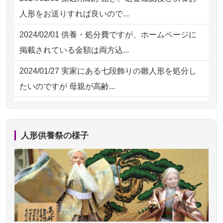
2026/07/18
大切にしていたお人形をきちんと供養
2026/07/31 10:29
京都市の方からお申込み
人形をお送りすれば良いので...
してくださ...
2026/07/31 08:41
埼玉県の方からお申込み
2024/02/01
供養・処分費ですが、ホームページに
2026/07/15
子供の頃から可愛がってきた七段飾り
掲載されている金額は両方込...
の雛人形で...
2024/01/27
実家にある七段飾りの雛人形を処分し
2026/07/15
お客様の声を読み、丁寧に供養してい
たいのですが 母親が高齢...
ただけそう...
2024/01/13
剥製の供養・処分をお願いできます
2026/07/13
遠方からでもご依頼出来る点と申込ま
か？
での方法が...
人形供養祭の様子
2024/01/13
ぬいぐるみを供養・処分して欲しいの
2026/07/11
思い出のある人形達を、ちゃんと供養
ですが？
したく、花...
2024/01/13
お雛様のセットを供養・処分したいの
2026/07/10
家から近かったので。
ですが、お雛様とお内裏様だ...
2026/07/08
誰も住んでいない実家の片付けを始め
2024/01/13
供養申込みの後、供養祭までお人形は
ました。 ...