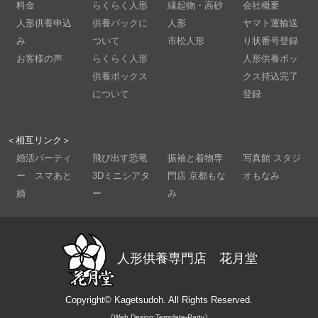
料金
らくらく人形
縁起物・高砂
会社概要
人形供養申込
供養パックに
人形
ヤマト運輸送
み
ついて
市松人形
り状番号登録
お客様の声
らくらく人形
人形供養ボッ
供養ボックス
クス持込完了
について
登録
＜相互リンク＞
婚活パーティ
飛び出す恐竜
振袖と着物専
写真館 スタジ
ー スマあと
3Dミニシアタ
門店 京都もな
オもなみ
婚
ー
み
人形供養専門店 花月堂
Copyright©
Kagetsudoh.
All Rights Reserved.
《Web Design:Template-Party》