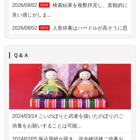
2026/08/03 21:17
愛知県の方からお申込み
2026/08/02
検索結果を複数拝見し、直観的に
NEW
2026/08/02 18:47
虎ノ門の方からお申込み
良い感じがしま...
2026/08/02 11:15
千葉県の方からお申込み
2026/08/02
人形供養はハードルが高そうに思
NEW
えるのですが、...
2026/08/02 10:39
神奈川の方からお申込み
2026/08/02
祖母の人形供養の際も利用させて
NEW
2026/08/02 09:15
神奈川の方からお申込み
Ｑ＆Ａ
いただき安心感がある
2026/08/02 06:46
相模原の方からお申込み
2026/08/01
お人形の仕分けなども丁寧に行う
NEW
2026/08/01 19:28
東京都の方からお申込み
様子から、大切...
2026/08/01 17:10
東京都の方からお申込み
2026/07/25
供養の内容（料金や送り方等）がとて
2026/08/01 11:07
さいたの方からお申込み
も丁寧に説...
2024/03/14
こいのぼりと武者を描いたのぼりのご
2026/07/31 17:28
栃木県の方からお申込み
2026/07/18
つい先日も利用させていただきまし
供養をお願いすることは可能...
た。 手続...
2026/07/31 12:32
東京都の方からお申込み
2024/02/05
振込用紙が届き、送金確認後ご供養お