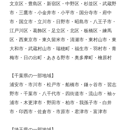
文京区・豊島区・新宿区・中野区・杉並区・武蔵野
市・三鷹市・小金井市・小平市・国分寺市・府中
市・国立市・立川市・日野市・昭島市・八王子市・
江戸川区・葛飾区・足立区・北区・板橋区・練馬
区・西東京市・東久留米市・清瀬市・東村山市・東
大和市・武蔵村山市・瑞穂町・福生市・羽村市・青
梅市・日の出町・あきる野市・奥多摩町・檜原村
【千葉県の一部地域】
浦安市・市川市・松戸市・船橋市・鎌ヶ谷市・習志
野市・千葉市・八千代市・四街道市・流山市・袖ヶ
浦市・木更津市・野田市・柏市・我孫子市・白井
市・印西市・佐倉市・市原市・君津市・富津市
【埼玉県の一部地域】