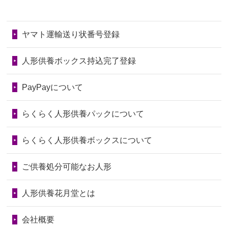
2026/06/28
子どもの頃、妹と一緒にお雛様を出し
2024/01/11
供養が終わったお人形はどうなるので
第77回人形供養祭
令和7年4月15日(火)
ました。お...
しょうか？
ヤマト運輸送り状番号登録
第76回人形供養祭
令和7年2月28日(金)
2026/06/28
きちんと供養していただけると思った
2024/01/04
ガラスケースは外しても良いですか？
ので、お願...
第75回人形供養祭
令和7年1月17日(金)
人形供養ボックス持込完了登録
2026/06/28
以前和人形やぬいぐるみを供養いただ
第74回人形供養祭
令和6年12月4日(水)
PayPayについて
いたことが...
第73回人形供養祭
令和6年10月17日(木)
らくらく人形供養パックについて
2026/06/28
老後のことを考え体力のあるうちに身
第72回人形供養祭
令和6年9月9日(月)
の回りの物...
らくらく人形供養ボックスについて
第71回人形供養祭
令和6年8月1日(木)
2026/06/28
人形たちに これまで本当にありがとう
第70回人形供養祭
令和6年6月21日(金)
ご供養処分可能なお人形
天...
第69回人形供養祭
令和6年5月9日(木)
2026/06/24
今は亡き両親が孫（私の子供）の初節
人形供養花月堂とは
句に贈って...
第68回人形供養祭
令和6年3月22日(金)
会社概要
2026/06/23
ありがとうね