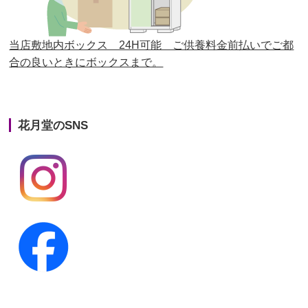
第24回人形供養祭
平成27年11月27日
第23回人形供養祭
平成26年12月5日
当店敷地内ボックス 24H可能 ご供養料金前払いでご都
合の良いときにボックスまで。
第22回人形供養祭
平成26年4月28日
第21回人形供養祭
平成25年12月26日
花月堂のSNS
第20回人形供養祭
平成25年5月10日
第19回人形供養祭
平成24年11月27日
第18回人形供養祭
平成24年6月21日
第17回人形供養祭
平成24年2月17日
第16回人形供養祭
平成23年10月4日
第15回人形供養祭
平成23年5月13日
第14回人形供養祭
平成22年10月27日