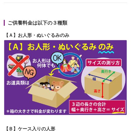
第67回人形供養祭
令和6年1月31日(水)
2026/06/22
長い間、ありがとうございました。髪
第66回人形供養祭
令和5年12月22日(金)
が伸びた時...
ご供養料金は以下の３種類
第65回人形供養祭
令和5年11月09日(木)
2026/06/22
娘の初めてのひな祭りにあわせて、娘
【Ａ】お人形・ぬいぐるみのみ
第64回人形供養祭
令和5年9月21日(木)
の祖父母か...
第63回人形供養祭
令和5年8月1日(火)
2026/06/20
雛人形をお道具も含め一式で引き取っ
第62回人形供養祭
令和5年6月21日(水)
てくださる...
第61回人形供養祭
令和5年5月19日(金)
第60回人形供養祭
令和5年3月28日(火)
第59回人形供養祭
令和5年2月10日(金)
第58回人形供養祭
令和5年12月21日(水)
第57回人形供養祭
令和4年11月22日(火)
【Ｂ】ケース入りの人形