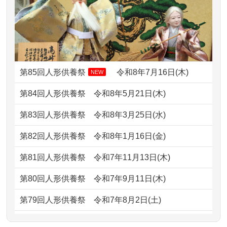
したく、花...
2024/01/13
お雛様のセットを供養・処分したいの
2026/07/10
家から近かったので。
ですが、お雛様とお内裏様だ...
2026/07/08
誰も住んでいない実家の片付けを始め
2024/01/13
供養申込みの後、供養祭までお人形は
ました。 ...
どうなってるのですか？
第85回人形供養祭
令和8年7月16日(木)
NEW
2026/07/06
9年間自由が丘店を見守ってくれてあり
2024/01/13
会社のようですが、きちんと供養して
第84回人形供養祭
令和8年5月21日(木)
がとう。
もらえるのですか？
第83回人形供養祭
令和8年3月25日(水)
2026/07/05
しっかりとお人形たちの供養をしてい
2024/01/13
お人形の引取りはお願いできますか？
ただけると...
第82回人形供養祭
令和8年1月16日(金)
2024/01/13
お人形を持込みたいのですが？
2026/06/30
長年大事にしてきた雛人形です、供養
第81回人形供養祭
令和7年11月13日(木)
していただ...
2024/01/13
供養後の通知はもらえますか？
第80回人形供養祭
令和7年9月11日(木)
2026/06/29
ガラスケースのまま引き取ってくださ
2024/01/13
供養が終わったお人形以外はどうして
第79回人形供養祭
令和7年8月2日(土)
るのが助か...
るのですか？
第78回人形供養祭
令和7年6月20日(金)