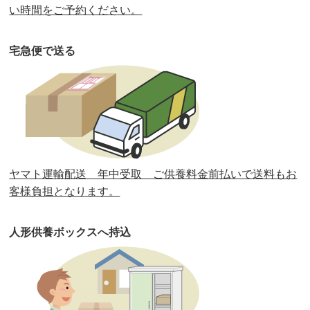
第35回人形供養祭
令和2年2月13日(木)
い時間をご予約ください。
第34回人形供養祭
令和元年12月18日(水)
宅急便で送る
第33回人形供養祭
令和元年9月11日(水)
第32回人形供養祭
令和元年6月12日(水)
第31回人形供養祭
平成31年3月13日(水)
第30回人形供養祭
平成30年11月28日(水)
ヤマト運輸配送 年中受取 ご供養料金前払いで送料もお
第29回人形供養祭
平成30年5月23日(水)
客様負担となります。
第28回人形供養祭
平成29年12月8日(金)
人形供養ボックスへ持込
第27回人形供養祭
平成29年6月14日(水)
第26回人形供養祭
平成28年12月15日(木)
第25回人形供養祭
平成28年6月16日(木)