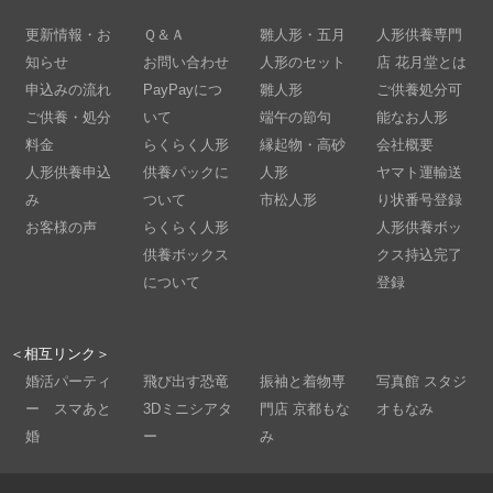
更新情報・お
Ｑ＆Ａ
雛人形・五月
人形供養専門
知らせ
お問い合わせ
人形のセット
店 花月堂とは
申込みの流れ
PayPayにつ
雛人形
ご供養処分可
ご供養・処分
いて
端午の節句
能なお人形
料金
らくらく人形
縁起物・高砂
会社概要
人形供養申込
供養パックに
人形
ヤマト運輸送
み
ついて
市松人形
り状番号登録
お客様の声
らくらく人形
人形供養ボッ
供養ボックス
クス持込完了
について
登録
＜相互リンク＞
婚活パーティ
飛び出す恐竜
振袖と着物専
写真館 スタジ
ー スマあと
3Dミニシアタ
門店 京都もな
オもなみ
婚
ー
み