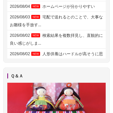
2026/08/04
ホームページが分かりやすい
NEW
2026/08/04 14:04
東京都の方からお申込み
2026/08/03
宅配で送れるとのことで、大事な
NEW
2026/08/04 00:38
中野区の方からお申込み
お雛様を手放す...
2026/08/03 21:17
愛知県の方からお申込み
2026/08/02
検索結果を複数拝見し、直観的に
NEW
2026/08/02 18:47
虎ノ門の方からお申込み
良い感じがしま...
2026/08/02 11:15
千葉県の方からお申込み
2026/08/02
人形供養はハードルが高そうに思
NEW
えるのですが、...
2026/08/02 10:39
神奈川の方からお申込み
2026/08/02
祖母の人形供養の際も利用させて
NEW
2026/08/02 09:15
神奈川の方からお申込み
Ｑ＆Ａ
いただき安心感がある
2026/08/02 06:46
相模原の方からお申込み
2026/08/01
お人形の仕分けなども丁寧に行う
NEW
2026/08/01 19:28
東京都の方からお申込み
様子から、大切...
2026/08/01 17:10
東京都の方からお申込み
2026/07/25
供養の内容（料金や送り方等）がとて