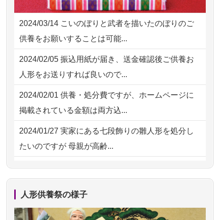
2026/08/01 11:07
さいたの方からお申込み
も丁寧に説...
2024/03/14
こいのぼりと武者を描いたのぼりのご
2026/07/31 17:28
栃木県の方からお申込み
2026/07/18
つい先日も利用させていただきまし
供養をお願いすることは可能...
た。 手続...
2026/07/31 12:32
東京都の方からお申込み
2024/02/05
振込用紙が届き、送金確認後ご供養お
2026/07/18
大切にしていたお人形をきちんと供養
2026/07/31 10:29
京都市の方からお申込み
人形をお送りすれば良いので...
してくださ...
2026/07/31 08:41
埼玉県の方からお申込み
2024/02/01
供養・処分費ですが、ホームページに
2026/07/15
子供の頃から可愛がってきた七段飾り
掲載されている金額は両方込...
の雛人形で...
2024/01/27
実家にある七段飾りの雛人形を処分し
2026/07/15
お客様の声を読み、丁寧に供養してい
たいのですが 母親が高齢...
ただけそう...
2024/01/13
剥製の供養・処分をお願いできます
2026/07/13
遠方からでもご依頼出来る点と申込ま
か？
での方法が...
人形供養祭の様子
2024/01/13
ぬいぐるみを供養・処分して欲しいの
2026/07/11
思い出のある人形達を、ちゃんと供養
ですが？