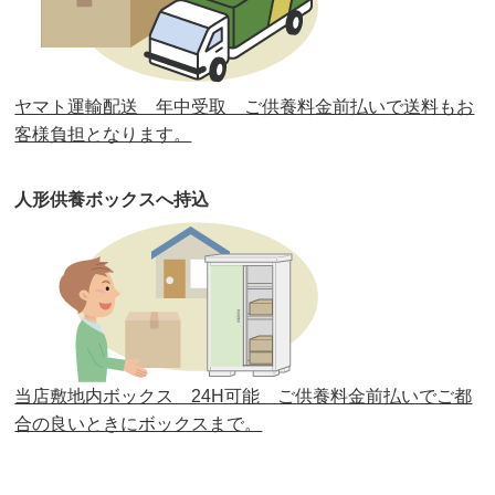
第31回人形供養祭
平成31年3月13日(水)
第30回人形供養祭
平成30年11月28日(水)
ヤマト運輸配送 年中受取 ご供養料金前払いで送料もお
第29回人形供養祭
平成30年5月23日(水)
客様負担となります。
第28回人形供養祭
平成29年12月8日(金)
人形供養ボックスへ持込
第27回人形供養祭
平成29年6月14日(水)
第26回人形供養祭
平成28年12月15日(木)
第25回人形供養祭
平成28年6月16日(木)
第24回人形供養祭
平成27年11月27日
第23回人形供養祭
平成26年12月5日
当店敷地内ボックス 24H可能 ご供養料金前払いでご都
合の良いときにボックスまで。
第22回人形供養祭
平成26年4月28日
第21回人形供養祭
平成25年12月26日