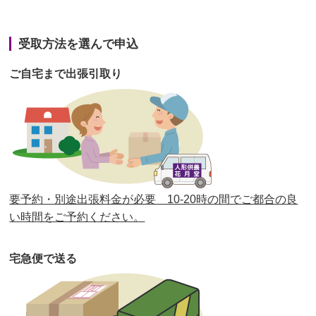
第42回人形供養祭
令和3年3月9日(水)
第41回人形供養祭
令和3年1月27日(水)
受取方法を選んで申込
第40回人形供養祭
令和2年12月7日(月)
ご自宅まで出張引取り
第39回人形供養祭
令和2年10月22日(木)
第38回人形供養祭
令和2年8月26日(水)
第37回人形供養祭
令和2年6月8日(月)
第36回人形供養祭
令和2年4月16日(木)
要予約・別途出張料金が必要 10-20時の間でご都合の良
第35回人形供養祭
令和2年2月13日(木)
い時間をご予約ください。
第34回人形供養祭
令和元年12月18日(水)
宅急便で送る
第33回人形供養祭
令和元年9月11日(水)
第32回人形供養祭
令和元年6月12日(水)