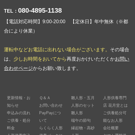
080-4895-1138
TEL：
【電話対応時間】9:00-20:00 【定休日】年中無休（※都
合により休業）
運転中などお電話に出れない場合がございます。
その場合
は、
少しお時間をおいてから
再度おかけいただくか
お問い
合わせページ
からお願い致します。
更新情報・お
Ｑ＆Ａ
雛人形・五月
人形供養専門
知らせ
お問い合わせ
人形のセット
店 花月堂とは
申込みの流れ
PayPayにつ
雛人形
ご供養処分可
ご供養・処分
いて
端午の節句
能なお人形
料金
らくらく人形
縁起物・高砂
会社概要