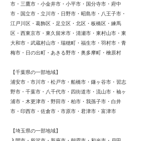
市・三鷹市・小金井市・小平市・国分寺市・府中
市・国立市・立川市・日野市・昭島市・八王子市・
江戸川区・葛飾区・足立区・北区・板橋区・練馬
区・西東京市・東久留米市・清瀬市・東村山市・東
大和市・武蔵村山市・瑞穂町・福生市・羽村市・青
梅市・日の出町・あきる野市・奥多摩町・檜原村
【千葉県の一部地域】
浦安市・市川市・松戸市・船橋市・鎌ヶ谷市・習志
野市・千葉市・八千代市・四街道市・流山市・袖ヶ
浦市・木更津市・野田市・柏市・我孫子市・白井
市・印西市・佐倉市・市原市・君津市・富津市
【埼玉県の一部地域】
入間市・所沢市・新座市・朝霞市・和光市・戸田