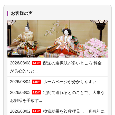
2026/08/06 17:56
藤沢市の方からお申込み
お客様の声
2026/08/06 10:06
茨城県の方からお申込み
2026/08/06 09:17
三重県の方からお申込み
2026/08/06 06:48
横浜市の方からお申込み
2026/08/05 15:07
東京都の方からお申込み
2026/08/08
配送の選択肢が多いところ 料金
NEW
2026/08/05 11:33
神奈川の方からお申込み
が良心的なと...
2026/08/04 17:34
西亀有の方からお申込み
2026/08/04
ホームページが分かりやすい
NEW
2026/08/04 15:40
千葉県の方からお申込み
2026/08/03
宅配で送れるとのことで、大事な
NEW
2026/08/04 14:04
東京都の方からお申込み
お雛様を手放す...
2026/08/04 00:38
中野区の方からお申込み
2026/08/02
検索結果を複数拝見し、直観的に
NEW