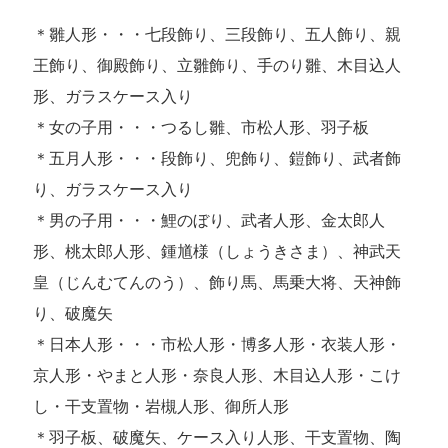
＊雛人形・・・七段飾り、三段飾り、五人飾り、親
王飾り、御殿飾り、立雛飾り、手のり雛、木目込人
形、ガラスケース入り
＊女の子用・・・つるし雛、市松人形、羽子板
＊五月人形・・・段飾り、兜飾り、鎧飾り、武者飾
り、ガラスケース入り
＊男の子用・・・鯉のぼり、武者人形、金太郎人
形、桃太郎人形、鍾馗様（しょうきさま）、神武天
皇（じんむてんのう）、飾り馬、馬乗大将、天神飾
り、破魔矢
＊日本人形・・・市松人形・博多人形・衣装人形・
京人形・やまと人形・奈良人形、木目込人形・こけ
し・干支置物・岩槻人形、御所人形
＊羽子板、破魔矢、ケース入り人形、干支置物、陶