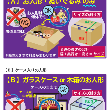
第63回人形供養祭
令和5年8月1日(火)
2026/06/20
雛人形をお道具も含め一式で引き取っ
第62回人形供養祭
令和5年6月21日(水)
てくださる...
第61回人形供養祭
令和5年5月19日(金)
第60回人形供養祭
令和5年3月28日(火)
第59回人形供養祭
令和5年2月10日(金)
第58回人形供養祭
令和5年12月21日(水)
第57回人形供養祭
令和4年11月22日(火)
【Ｂ】ケース入りの人形
第56回人形供養祭
令和4年10月19日(水)
第55回人形供養祭
令和4年9月8日(木)
第54回人形供養祭
令和4年8月1日(月)
第53回人形供養祭
令和4年7月1日(金)