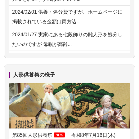
してくださ...
2026/07/31 10:29
京都市の方からお申込み
2024/02/01
供養・処分費ですが、ホームページに
2026/07/15
子供の頃から可愛がってきた七段飾り
掲載されている金額は両方込...
の雛人形で...
2024/01/27
実家にある七段飾りの雛人形を処分し
2026/07/15
お客様の声を読み、丁寧に供養してい
たいのですが 母親が高齢...
ただけそう...
2024/01/13
剥製の供養・処分をお願いできます
2026/07/13
遠方からでもご依頼出来る点と申込ま
か？
での方法が...
人形供養祭の様子
2024/01/13
ぬいぐるみを供養・処分して欲しいの
2026/07/11
思い出のある人形達を、ちゃんと供養
ですが？
したく、花...
2024/01/13
お雛様のセットを供養・処分したいの
2026/07/10
家から近かったので。
ですが、お雛様とお内裏様だ...
2026/07/08
誰も住んでいない実家の片付けを始め
2024/01/13
供養申込みの後、供養祭までお人形は
ました。 ...
どうなってるのですか？
第85回人形供養祭
令和8年7月16日(木)
NEW