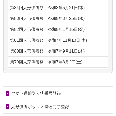
2026/07/06
9年間自由が丘店を見守ってくれてあり
2024/01/13
会社のようですが、きちんと供養して
第84回人形供養祭
令和8年5月21日(木)
がとう。
もらえるのですか？
第83回人形供養祭
令和8年3月25日(水)
2026/07/05
しっかりとお人形たちの供養をしてい
2024/01/13
お人形の引取りはお願いできますか？
ただけると...
第82回人形供養祭
令和8年1月16日(金)
2024/01/13
お人形を持込みたいのですが？
2026/06/30
長年大事にしてきた雛人形です、供養
第81回人形供養祭
令和7年11月13日(木)
していただ...
2024/01/13
供養後の通知はもらえますか？
第80回人形供養祭
令和7年9月11日(木)
2026/06/29
ガラスケースのまま引き取ってくださ
2024/01/13
供養が終わったお人形以外はどうして
第79回人形供養祭
令和7年8月2日(土)
るのが助か...
るのですか？
第78回人形供養祭
令和7年6月20日(金)
2026/06/28
子どもの頃、妹と一緒にお雛様を出し
2024/01/11
供養が終わったお人形はどうなるので
第77回人形供養祭
令和7年4月15日(火)
ました。お...
しょうか？
ヤマト運輸送り状番号登録
第76回人形供養祭
令和7年2月28日(金)
2026/06/28
きちんと供養していただけると思った
2024/01/04
ガラスケースは外しても良いですか？
ので、お願...
第75回人形供養祭
令和7年1月17日(金)
人形供養ボックス持込完了登録
2026/06/28
以前和人形やぬいぐるみを供養いただ