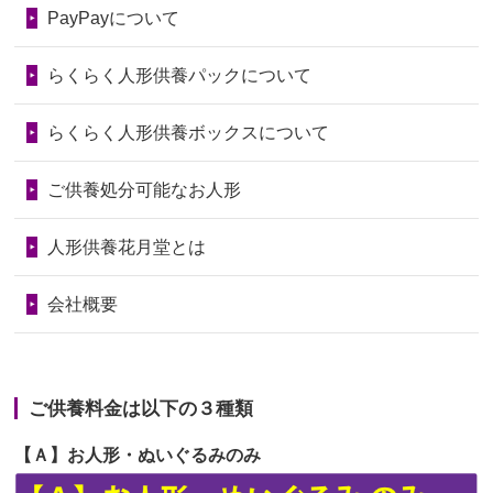
第74回人形供養祭
令和6年12月4日(水)
PayPayについて
いたことが...
第73回人形供養祭
令和6年10月17日(木)
らくらく人形供養パックについて
2026/06/28
老後のことを考え体力のあるうちに身
第72回人形供養祭
令和6年9月9日(月)
の回りの物...
らくらく人形供養ボックスについて
第71回人形供養祭
令和6年8月1日(木)
2026/06/28
人形たちに これまで本当にありがとう
第70回人形供養祭
令和6年6月21日(金)
ご供養処分可能なお人形
天...
第69回人形供養祭
令和6年5月9日(木)
2026/06/24
今は亡き両親が孫（私の子供）の初節
人形供養花月堂とは
句に贈って...
第68回人形供養祭
令和6年3月22日(金)
会社概要
2026/06/23
ありがとうね
第67回人形供養祭
令和6年1月31日(水)
2026/06/22
長い間、ありがとうございました。髪
第66回人形供養祭
令和5年12月22日(金)
が伸びた時...
ご供養料金は以下の３種類
第65回人形供養祭
令和5年11月09日(木)
2026/06/22
娘の初めてのひな祭りにあわせて、娘
【Ａ】お人形・ぬいぐるみのみ
第64回人形供養祭
令和5年9月21日(木)
の祖父母か...