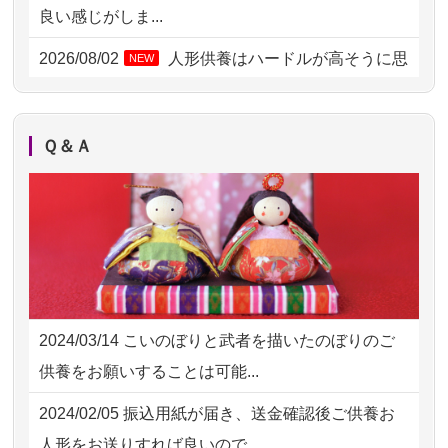
2026/08/03 21:17
愛知県の方からお申込み
良い感じがしま...
2026/08/02 18:47
虎ノ門の方からお申込み
2026/08/02
人形供養はハードルが高そうに思
NEW
えるのですが、...
2026/08/02 11:15
千葉県の方からお申込み
2026/08/02
祖母の人形供養の際も利用させて
NEW
2026/08/02 10:39
神奈川の方からお申込み
Ｑ＆Ａ
いただき安心感がある
2026/08/02 09:15
神奈川の方からお申込み
2026/08/01
お人形の仕分けなども丁寧に行う
NEW
2026/08/02 06:46
相模原の方からお申込み
様子から、大切...
2026/08/01 19:28
東京都の方からお申込み
2026/07/25
供養の内容（料金や送り方等）がとて
2026/08/01 17:10
東京都の方からお申込み
も丁寧に説...
2024/03/14
こいのぼりと武者を描いたのぼりのご
2026/08/01 11:07
さいたの方からお申込み
2026/07/18
つい先日も利用させていただきまし
供養をお願いすることは可能...
た。 手続...
2026/07/31 17:28
栃木県の方からお申込み
2024/02/05
振込用紙が届き、送金確認後ご供養お
2026/07/18
大切にしていたお人形をきちんと供養
2026/07/31 12:32
東京都の方からお申込み
人形をお送りすれば良いので...