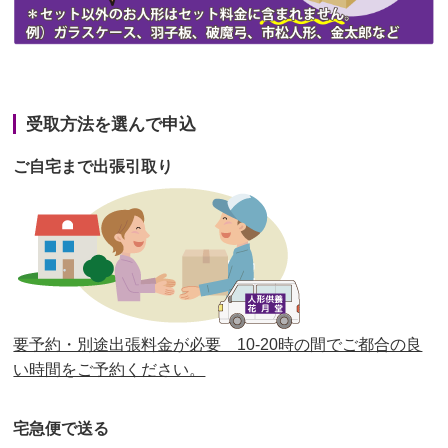
第43回人形供養祭
令和3年4月23日(金)
第42回人形供養祭
令和3年3月9日(水)
第41回人形供養祭
令和3年1月27日(水)
受取方法を選んで申込
第40回人形供養祭
令和2年12月7日(月)
ご自宅まで出張引取り
第39回人形供養祭
令和2年10月22日(木)
第38回人形供養祭
令和2年8月26日(水)
第37回人形供養祭
令和2年6月8日(月)
第36回人形供養祭
令和2年4月16日(木)
要予約・別途出張料金が必要 10-20時の間でご都合の良
第35回人形供養祭
令和2年2月13日(木)
い時間をご予約ください。
第34回人形供養祭
令和元年12月18日(水)
宅急便で送る
第33回人形供養祭
令和元年9月11日(水)