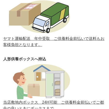
第32回人形供養祭
令和元年6月12日(水)
第31回人形供養祭
平成31年3月13日(水)
第30回人形供養祭
平成30年11月28日(水)
ヤマト運輸配送 年中受取 ご供養料金前払いで送料もお
第29回人形供養祭
平成30年5月23日(水)
客様負担となります。
第28回人形供養祭
平成29年12月8日(金)
人形供養ボックスへ持込
第27回人形供養祭
平成29年6月14日(水)
第26回人形供養祭
平成28年12月15日(木)
第25回人形供養祭
平成28年6月16日(木)
第24回人形供養祭
平成27年11月27日
第23回人形供養祭
平成26年12月5日
当店敷地内ボックス 24H可能 ご供養料金前払いでご都
合の良いときにボックスまで。