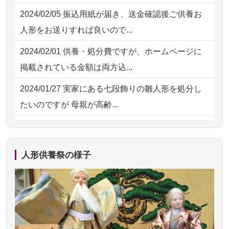
2026/07/31 17:28
栃木県の方からお申込み
2024/02/05
振込用紙が届き、送金確認後ご供養お
2026/07/18
大切にしていたお人形をきちんと供養
2026/07/31 12:32
東京都の方からお申込み
人形をお送りすれば良いので...
してくださ...
2026/07/31 10:29
京都市の方からお申込み
2024/02/01
供養・処分費ですが、ホームページに
2026/07/15
子供の頃から可愛がってきた七段飾り
掲載されている金額は両方込...
の雛人形で...
2024/01/27
実家にある七段飾りの雛人形を処分し
2026/07/15
お客様の声を読み、丁寧に供養してい
たいのですが 母親が高齢...
ただけそう...
2024/01/13
剥製の供養・処分をお願いできます
2026/07/13
遠方からでもご依頼出来る点と申込ま
か？
での方法が...
人形供養祭の様子
2024/01/13
ぬいぐるみを供養・処分して欲しいの
2026/07/11
思い出のある人形達を、ちゃんと供養
ですが？
したく、花...
2024/01/13
お雛様のセットを供養・処分したいの
2026/07/10
家から近かったので。
ですが、お雛様とお内裏様だ...
2026/07/08
誰も住んでいない実家の片付けを始め