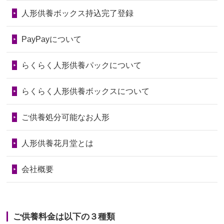
ので、お願...
第75回人形供養祭
令和7年1月17日(金)
人形供養ボックス持込完了登録
2026/06/28
以前和人形やぬいぐるみを供養いただ
第74回人形供養祭
令和6年12月4日(水)
PayPayについて
いたことが...
第73回人形供養祭
令和6年10月17日(木)
らくらく人形供養パックについて
2026/06/28
老後のことを考え体力のあるうちに身
第72回人形供養祭
令和6年9月9日(月)
の回りの物...
らくらく人形供養ボックスについて
第71回人形供養祭
令和6年8月1日(木)
2026/06/28
人形たちに これまで本当にありがとう
第70回人形供養祭
令和6年6月21日(金)
ご供養処分可能なお人形
天...
第69回人形供養祭
令和6年5月9日(木)
2026/06/24
今は亡き両親が孫（私の子供）の初節
人形供養花月堂とは
句に贈って...
第68回人形供養祭
令和6年3月22日(金)
会社概要
2026/06/23
ありがとうね
第67回人形供養祭
令和6年1月31日(水)
2026/06/22
長い間、ありがとうございました。髪
第66回人形供養祭
令和5年12月22日(金)
が伸びた時...
ご供養料金は以下の３種類
第65回人形供養祭
令和5年11月09日(木)