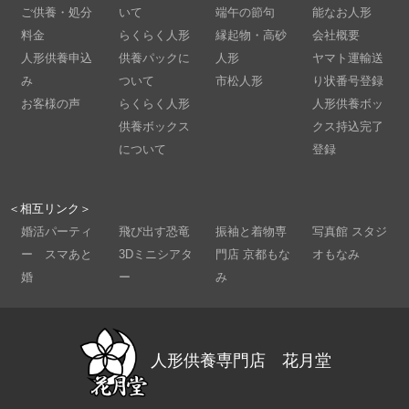
ご供養・処分
いて
端午の節句
能なお人形
料金
らくらく人形
縁起物・高砂
会社概要
人形供養申込
供養パックに
人形
ヤマト運輸送
み
ついて
市松人形
り状番号登録
お客様の声
らくらく人形
人形供養ボッ
供養ボックス
クス持込完了
について
登録
＜相互リンク＞
婚活パーティ
飛び出す恐竜
振袖と着物専
写真館 スタジ
ー スマあと
3Dミニシアタ
門店 京都もな
オもなみ
婚
ー
み
人形供養専門店 花月堂