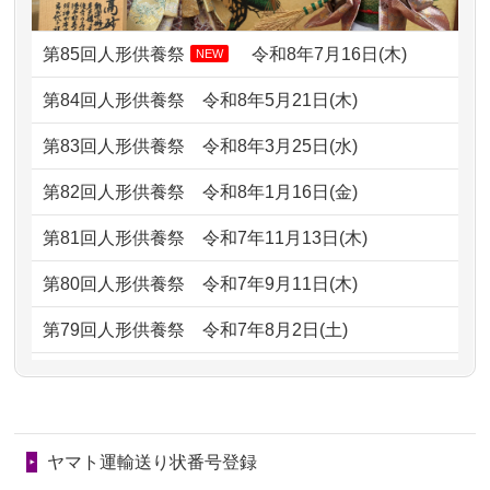
2024/01/13
供養申込みの後、供養祭までお人形は
ました。 ...
どうなってるのですか？
第85回人形供養祭
令和8年7月16日(木)
NEW
2026/07/06
9年間自由が丘店を見守ってくれてあり
2024/01/13
会社のようですが、きちんと供養して
第84回人形供養祭
令和8年5月21日(木)
がとう。
もらえるのですか？
第83回人形供養祭
令和8年3月25日(水)
2026/07/05
しっかりとお人形たちの供養をしてい
2024/01/13
お人形の引取りはお願いできますか？
ただけると...
第82回人形供養祭
令和8年1月16日(金)
2024/01/13
お人形を持込みたいのですが？
2026/06/30
長年大事にしてきた雛人形です、供養
第81回人形供養祭
令和7年11月13日(木)
していただ...
2024/01/13
供養後の通知はもらえますか？
第80回人形供養祭
令和7年9月11日(木)
2026/06/29
ガラスケースのまま引き取ってくださ
2024/01/13
供養が終わったお人形以外はどうして
第79回人形供養祭
令和7年8月2日(土)
るのが助か...
るのですか？
第78回人形供養祭
令和7年6月20日(金)
2026/06/28
子どもの頃、妹と一緒にお雛様を出し
2024/01/11
供養が終わったお人形はどうなるので
第77回人形供養祭
令和7年4月15日(火)
ました。お...
しょうか？
ヤマト運輸送り状番号登録
第76回人形供養祭
令和7年2月28日(金)
2026/06/28
きちんと供養していただけると思った
2024/01/04
ガラスケースは外しても良いですか？