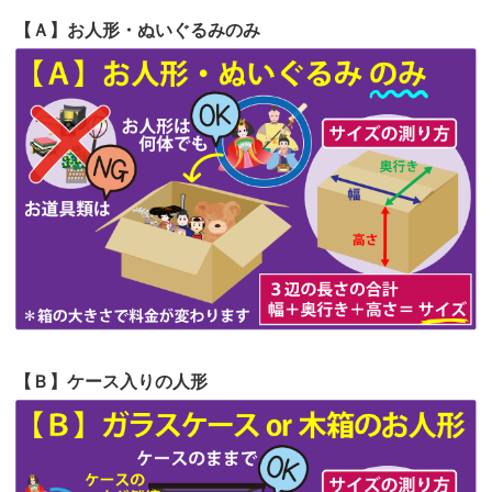
2026/06/22
娘の初めてのひな祭りにあわせて、娘
【Ａ】お人形・ぬいぐるみのみ
第64回人形供養祭
令和5年9月21日(木)
の祖父母か...
第63回人形供養祭
令和5年8月1日(火)
2026/06/20
雛人形をお道具も含め一式で引き取っ
第62回人形供養祭
令和5年6月21日(水)
てくださる...
第61回人形供養祭
令和5年5月19日(金)
第60回人形供養祭
令和5年3月28日(火)
第59回人形供養祭
令和5年2月10日(金)
第58回人形供養祭
令和5年12月21日(水)
第57回人形供養祭
令和4年11月22日(火)
【Ｂ】ケース入りの人形
第56回人形供養祭
令和4年10月19日(水)
第55回人形供養祭
令和4年9月8日(木)