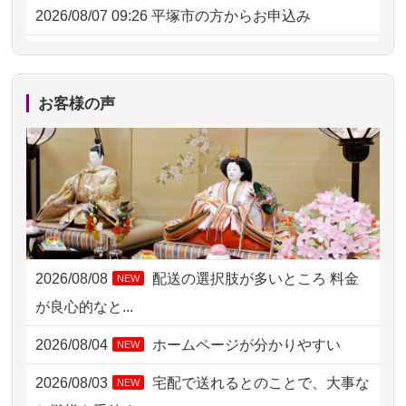
2026/08/07 09:26
平塚市の方からお申込み
2026/08/06 21:28
埼玉県の方からお申込み
2026/08/06 17:56
藤沢市の方からお申込み
お客様の声
2026/08/06 10:06
茨城県の方からお申込み
2026/08/06 09:17
三重県の方からお申込み
2026/08/06 06:48
横浜市の方からお申込み
2026/08/05 15:07
東京都の方からお申込み
2026/08/08
配送の選択肢が多いところ 料金
NEW
2026/08/05 11:33
神奈川の方からお申込み
が良心的なと...
2026/08/04 17:34
西亀有の方からお申込み
2026/08/04
ホームページが分かりやすい
NEW
2026/08/04 15:40
千葉県の方からお申込み
2026/08/03
宅配で送れるとのことで、大事な
NEW
2026/08/04 14:04
東京都の方からお申込み