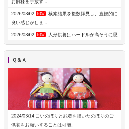
お雛様を手放す...
2026/08/04 00:38
中野区の方からお申込み
2026/08/02
検索結果を複数拝見し、直観的に
NEW
2026/08/03 21:17
愛知県の方からお申込み
良い感じがしま...
2026/08/02 18:47
虎ノ門の方からお申込み
2026/08/02
人形供養はハードルが高そうに思
NEW
えるのですが、...
2026/08/02 11:15
千葉県の方からお申込み
2026/08/02
祖母の人形供養の際も利用させて
NEW
2026/08/02 10:39
神奈川の方からお申込み
Ｑ＆Ａ
いただき安心感がある
2026/08/02 09:15
神奈川の方からお申込み
2026/08/01
お人形の仕分けなども丁寧に行う
NEW
2026/08/02 06:46
相模原の方からお申込み
様子から、大切...
2026/08/01 19:28
東京都の方からお申込み
2026/07/25
供養の内容（料金や送り方等）がとて
2026/08/01 17:10
東京都の方からお申込み
も丁寧に説...
2024/03/14
こいのぼりと武者を描いたのぼりのご
2026/08/01 11:07
さいたの方からお申込み
2026/07/18
つい先日も利用させていただきまし
供養をお願いすることは可能...
た。 手続...