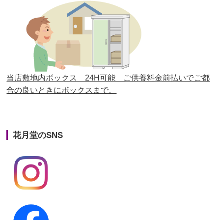
第26回人形供養祭
平成28年12月15日(木)
第25回人形供養祭
平成28年6月16日(木)
第24回人形供養祭
平成27年11月27日
第23回人形供養祭
平成26年12月5日
当店敷地内ボックス 24H可能 ご供養料金前払いでご都
合の良いときにボックスまで。
第22回人形供養祭
平成26年4月28日
第21回人形供養祭
平成25年12月26日
花月堂のSNS
第20回人形供養祭
平成25年5月10日
第19回人形供養祭
平成24年11月27日
第18回人形供養祭
平成24年6月21日
第17回人形供養祭
平成24年2月17日
第16回人形供養祭
平成23年10月4日