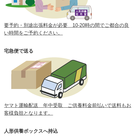
第37回人形供養祭
令和2年6月8日(月)
第36回人形供養祭
令和2年4月16日(木)
要予約・別途出張料金が必要 10-20時の間でご都合の良
第35回人形供養祭
令和2年2月13日(木)
い時間をご予約ください。
第34回人形供養祭
令和元年12月18日(水)
宅急便で送る
第33回人形供養祭
令和元年9月11日(水)
第32回人形供養祭
令和元年6月12日(水)
第31回人形供養祭
平成31年3月13日(水)
第30回人形供養祭
平成30年11月28日(水)
ヤマト運輸配送 年中受取 ご供養料金前払いで送料もお
第29回人形供養祭
平成30年5月23日(水)
客様負担となります。
第28回人形供養祭
平成29年12月8日(金)
人形供養ボックスへ持込
第27回人形供養祭
平成29年6月14日(水)