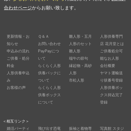
合わせページ
からお願い致します。
更新情報・お
Ｑ＆Ａ
雛人形・五月
人形供養専門
知らせ
お問い合わせ
人形のセット
店 花月堂とは
申込みの流れ
PayPayにつ
雛人形
ご供養処分可
ご供養・処分
いて
端午の節句
能なお人形
料金
らくらく人形
縁起物・高砂
会社概要
人形供養申込
供養パックに
人形
ヤマト運輸送
み
ついて
市松人形
り状番号登録
お客様の声
らくらく人形
人形供養ボッ
供養ボックス
クス持込完了
について
登録
＜相互リンク＞
婚活パーティ
飛び出す恐竜
振袖と着物専
写真館 スタジ