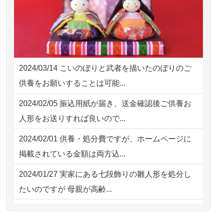
2026/08/01
お人形の仕分けなども丁寧に行う
NEW
2026/08/02 10:39
神奈川の方からお申込み
様子から、大切...
2026/08/02 09:15
神奈川の方からお申込み
2026/07/25
供養の内容（料金や送り方等）がとて
2026/08/02 06:46
相模原の方からお申込み
も丁寧に説...
2024/03/14
こいのぼりと武者を描いたのぼりのご
2026/08/01 19:28
東京都の方からお申込み
2026/07/18
つい先日も利用させていただきまし
供養をお願いすることは可能...
た。 手続...
2026/08/01 17:10
東京都の方からお申込み
2024/02/05
振込用紙が届き、送金確認後ご供養お
2026/07/18
大切にしていたお人形をきちんと供養
2026/08/01 11:07
さいたの方からお申込み
人形をお送りすれば良いので...
してくださ...
2026/07/31 17:28
栃木県の方からお申込み
2024/02/01
供養・処分費ですが、ホームページに
2026/07/15
子供の頃から可愛がってきた七段飾り
掲載されている金額は両方込...
の雛人形で...
2024/01/27
実家にある七段飾りの雛人形を処分し
2026/07/15
お客様の声を読み、丁寧に供養してい
たいのですが 母親が高齢...
ただけそう...
2024/01/13
剥製の供養・処分をお願いできます
2026/07/13
遠方からでもご依頼出来る点と申込ま