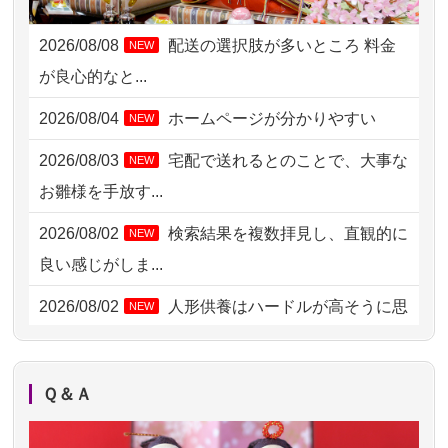
2026/08/06 09:17
三重県の方からお申込み
2026/08/08
配送の選択肢が多いところ 料金
NEW
2026/08/06 06:48
横浜市の方からお申込み
が良心的なと...
2026/08/05 15:07
東京都の方からお申込み
2026/08/04
ホームページが分かりやすい
NEW
2026/08/05 11:33
神奈川の方からお申込み
2026/08/03
宅配で送れるとのことで、大事な
NEW
2026/08/04 17:34
西亀有の方からお申込み
お雛様を手放す...
2026/08/04 15:40
千葉県の方からお申込み
2026/08/02
検索結果を複数拝見し、直観的に
NEW
2026/08/04 14:04
東京都の方からお申込み
良い感じがしま...
2026/08/04 00:38
中野区の方からお申込み
2026/08/02
人形供養はハードルが高そうに思
NEW
えるのですが、...
2026/08/03 21:17
愛知県の方からお申込み
2026/08/02
祖母の人形供養の際も利用させて
NEW
2026/08/02 18:47
虎ノ門の方からお申込み
Ｑ＆Ａ
いただき安心感がある
2026/08/02 11:15
千葉県の方からお申込み