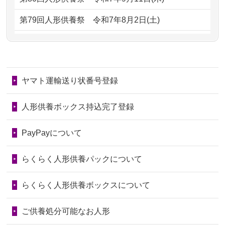
2026/06/29
ガラスケースのまま引き取ってくださ
2024/01/13
供養が終わったお人形以外はどうして
第79回人形供養祭
令和7年8月2日(土)
るのが助か...
るのですか？
第78回人形供養祭
令和7年6月20日(金)
2026/06/28
子どもの頃、妹と一緒にお雛様を出し
2024/01/11
供養が終わったお人形はどうなるので
第77回人形供養祭
令和7年4月15日(火)
ました。お...
しょうか？
ヤマト運輸送り状番号登録
第76回人形供養祭
令和7年2月28日(金)
2026/06/28
きちんと供養していただけると思った
2024/01/04
ガラスケースは外しても良いですか？
ので、お願...
第75回人形供養祭
令和7年1月17日(金)
人形供養ボックス持込完了登録
2026/06/28
以前和人形やぬいぐるみを供養いただ
第74回人形供養祭
令和6年12月4日(水)
PayPayについて
いたことが...
第73回人形供養祭
令和6年10月17日(木)
らくらく人形供養パックについて
2026/06/28
老後のことを考え体力のあるうちに身
第72回人形供養祭
令和6年9月9日(月)
の回りの物...
らくらく人形供養ボックスについて
第71回人形供養祭
令和6年8月1日(木)
2026/06/28
人形たちに これまで本当にありがとう
第70回人形供養祭
令和6年6月21日(金)
ご供養処分可能なお人形
天...