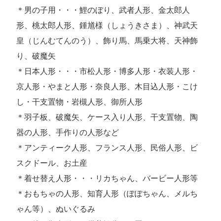
＊男の子用・・・鯉のぼり、武者人形、金太郎人
形、桃太郎人形、鍾馗様（しょうきさま）、神武天
皇（じんむてんのう）、飾り馬、馬乗大将、天神飾
り、破魔矢
＊日本人形・・・市松人形・博多人形・衣装人形・
京人形・やまと人形・奈良人形、木目込人形・こけ
し・干支置物・岩槻人形、御所人形
＊羽子板、破魔矢、ケース入り人形、干支置物、陶
器の人形、手作りの人形など
＊アンティーク人形、フランス人形、民俗人形、ビ
スクドール、お土産
＊着せ替え人形・・・リカちゃん、バービー人形等
＊おもちゃの人形、知育人形（ぽぽちゃん、メルち
ゃん等）、ぬいぐるみ