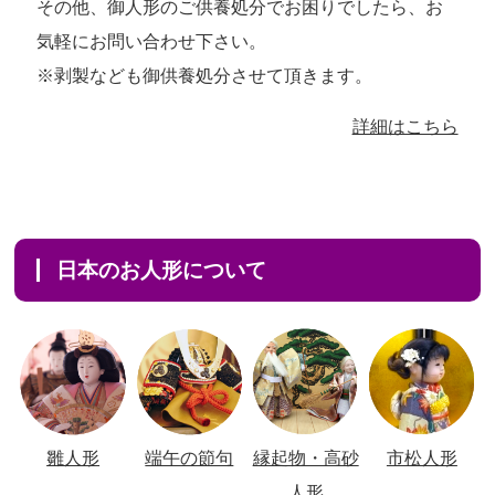
その他、御人形のご供養処分でお困りでしたら、お
気軽にお問い合わせ下さい。
※剥製なども御供養処分させて頂きます。
詳細はこちら
日本のお人形について
雛人形
端午の節句
縁起物・高砂
市松人形
人形