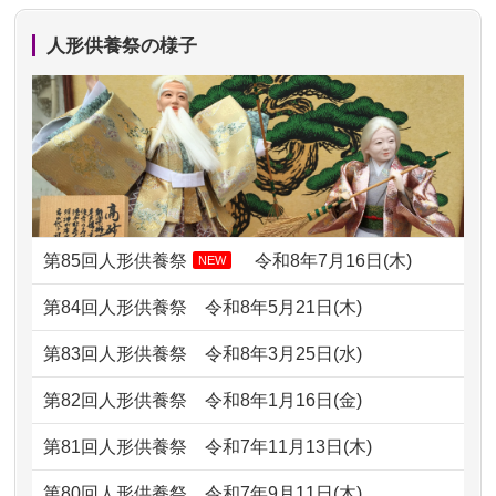
か？
での方法が...
人形供養祭の様子
2024/01/13
ぬいぐるみを供養・処分して欲しいの
2026/07/11
思い出のある人形達を、ちゃんと供養
ですが？
したく、花...
2024/01/13
お雛様のセットを供養・処分したいの
2026/07/10
家から近かったので。
ですが、お雛様とお内裏様だ...
2026/07/08
誰も住んでいない実家の片付けを始め
2024/01/13
供養申込みの後、供養祭までお人形は
ました。 ...
どうなってるのですか？
第85回人形供養祭
令和8年7月16日(木)
NEW
2026/07/06
9年間自由が丘店を見守ってくれてあり
2024/01/13
会社のようですが、きちんと供養して
第84回人形供養祭
令和8年5月21日(木)
がとう。
もらえるのですか？
第83回人形供養祭
令和8年3月25日(水)
2026/07/05
しっかりとお人形たちの供養をしてい
2024/01/13
お人形の引取りはお願いできますか？
ただけると...
第82回人形供養祭
令和8年1月16日(金)
2024/01/13
お人形を持込みたいのですが？
2026/06/30
長年大事にしてきた雛人形です、供養
第81回人形供養祭
令和7年11月13日(木)
していただ...
2024/01/13
供養後の通知はもらえますか？
第80回人形供養祭
令和7年9月11日(木)