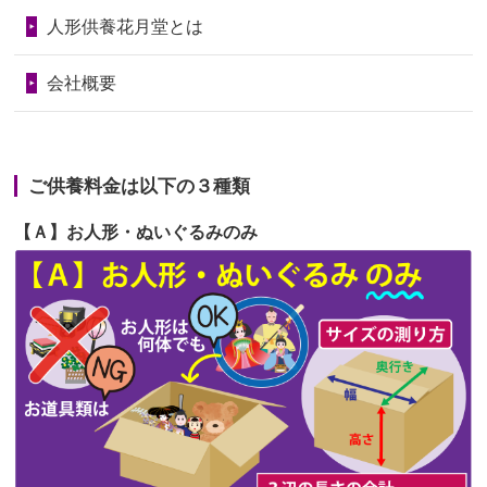
第69回人形供養祭
令和6年5月9日(木)
2026/06/24
今は亡き両親が孫（私の子供）の初節
人形供養花月堂とは
句に贈って...
第68回人形供養祭
令和6年3月22日(金)
会社概要
2026/06/23
ありがとうね
第67回人形供養祭
令和6年1月31日(水)
2026/06/22
長い間、ありがとうございました。髪
第66回人形供養祭
令和5年12月22日(金)
が伸びた時...
ご供養料金は以下の３種類
第65回人形供養祭
令和5年11月09日(木)
2026/06/22
娘の初めてのひな祭りにあわせて、娘
【Ａ】お人形・ぬいぐるみのみ
第64回人形供養祭
令和5年9月21日(木)
の祖父母か...
第63回人形供養祭
令和5年8月1日(火)
2026/06/20
雛人形をお道具も含め一式で引き取っ
第62回人形供養祭
令和5年6月21日(水)
てくださる...
第61回人形供養祭
令和5年5月19日(金)
第60回人形供養祭
令和5年3月28日(火)
第59回人形供養祭
令和5年2月10日(金)