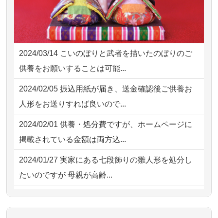
様子から、大切...
2026/08/02 09:15
神奈川の方からお申込み
2026/07/25
供養の内容（料金や送り方等）がとて
2026/08/02 06:46
相模原の方からお申込み
も丁寧に説...
2024/03/14
こいのぼりと武者を描いたのぼりのご
2026/08/01 19:28
東京都の方からお申込み
2026/07/18
つい先日も利用させていただきまし
供養をお願いすることは可能...
た。 手続...
2026/08/01 17:10
東京都の方からお申込み
2024/02/05
振込用紙が届き、送金確認後ご供養お
2026/07/18
大切にしていたお人形をきちんと供養
2026/08/01 11:07
さいたの方からお申込み
人形をお送りすれば良いので...
してくださ...
2026/07/31 17:28
栃木県の方からお申込み
2024/02/01
供養・処分費ですが、ホームページに
2026/07/15
子供の頃から可愛がってきた七段飾り
掲載されている金額は両方込...
の雛人形で...
2024/01/27
実家にある七段飾りの雛人形を処分し
2026/07/15
お客様の声を読み、丁寧に供養してい
たいのですが 母親が高齢...
ただけそう...
2024/01/13
剥製の供養・処分をお願いできます
2026/07/13
遠方からでもご依頼出来る点と申込ま
か？
での方法が...