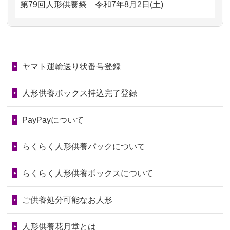
第79回人形供養祭
令和7年8月2日(土)
るのが助か...
るのですか？
第78回人形供養祭
令和7年6月20日(金)
2026/06/28
子どもの頃、妹と一緒にお雛様を出し
2024/01/11
供養が終わったお人形はどうなるので
第77回人形供養祭
令和7年4月15日(火)
ました。お...
しょうか？
ヤマト運輸送り状番号登録
第76回人形供養祭
令和7年2月28日(金)
2026/06/28
きちんと供養していただけると思った
2024/01/04
ガラスケースは外しても良いですか？
ので、お願...
第75回人形供養祭
令和7年1月17日(金)
人形供養ボックス持込完了登録
2026/06/28
以前和人形やぬいぐるみを供養いただ
第74回人形供養祭
令和6年12月4日(水)
PayPayについて
いたことが...
第73回人形供養祭
令和6年10月17日(木)
らくらく人形供養パックについて
2026/06/28
老後のことを考え体力のあるうちに身
第72回人形供養祭
令和6年9月9日(月)
の回りの物...
らくらく人形供養ボックスについて
第71回人形供養祭
令和6年8月1日(木)
2026/06/28
人形たちに これまで本当にありがとう
第70回人形供養祭
令和6年6月21日(金)
ご供養処分可能なお人形
天...
第69回人形供養祭
令和6年5月9日(木)
2026/06/24
今は亡き両親が孫（私の子供）の初節
人形供養花月堂とは