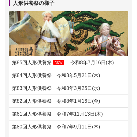
人形供養祭の様子
2024/01/13
ぬいぐるみを供養・処分して欲しいの
2026/07/11
思い出のある人形達を、ちゃんと供養
ですが？
したく、花...
2024/01/13
お雛様のセットを供養・処分したいの
2026/07/10
家から近かったので。
ですが、お雛様とお内裏様だ...
2026/07/08
誰も住んでいない実家の片付けを始め
2024/01/13
供養申込みの後、供養祭までお人形は
ました。 ...
どうなってるのですか？
第85回人形供養祭
令和8年7月16日(木)
NEW
2026/07/06
9年間自由が丘店を見守ってくれてあり
2024/01/13
会社のようですが、きちんと供養して
第84回人形供養祭
令和8年5月21日(木)
がとう。
もらえるのですか？
第83回人形供養祭
令和8年3月25日(水)
2026/07/05
しっかりとお人形たちの供養をしてい
2024/01/13
お人形の引取りはお願いできますか？
ただけると...
第82回人形供養祭
令和8年1月16日(金)
2024/01/13
お人形を持込みたいのですが？
2026/06/30
長年大事にしてきた雛人形です、供養
第81回人形供養祭
令和7年11月13日(木)
していただ...
2024/01/13
供養後の通知はもらえますか？
第80回人形供養祭
令和7年9月11日(木)
2026/06/29
ガラスケースのまま引き取ってくださ
2024/01/13
供養が終わったお人形以外はどうして