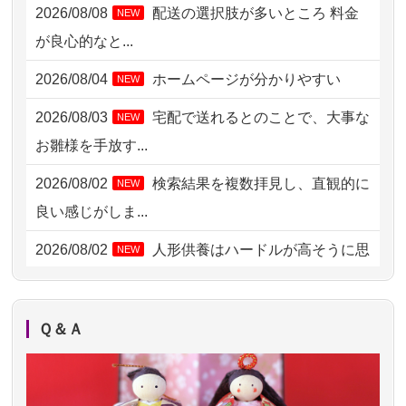
2026/08/08
配送の選択肢が多いところ 料金
NEW
2026/08/06 06:48
横浜市の方からお申込み
が良心的なと...
2026/08/05 15:07
東京都の方からお申込み
2026/08/04
ホームページが分かりやすい
NEW
2026/08/05 11:33
神奈川の方からお申込み
2026/08/03
宅配で送れるとのことで、大事な
NEW
2026/08/04 17:34
西亀有の方からお申込み
お雛様を手放す...
2026/08/04 15:40
千葉県の方からお申込み
2026/08/02
検索結果を複数拝見し、直観的に
NEW
2026/08/04 14:04
東京都の方からお申込み
良い感じがしま...
2026/08/04 00:38
中野区の方からお申込み
2026/08/02
人形供養はハードルが高そうに思
NEW
えるのですが、...
2026/08/03 21:17
愛知県の方からお申込み
2026/08/02
祖母の人形供養の際も利用させて
NEW
2026/08/02 18:47
虎ノ門の方からお申込み
Ｑ＆Ａ
いただき安心感がある
2026/08/02 11:15
千葉県の方からお申込み
2026/08/01
お人形の仕分けなども丁寧に行う
NEW
2026/08/02 10:39
神奈川の方からお申込み