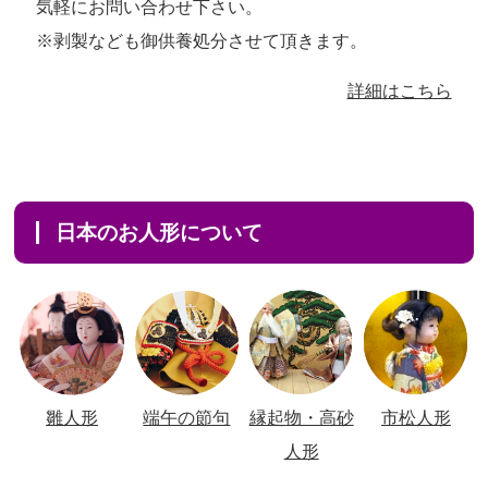
気軽にお問い合わせ下さい。
※剥製なども御供養処分させて頂きます。
詳細はこちら
日本のお人形について
雛人形
端午の節句
縁起物・高砂
市松人形
人形