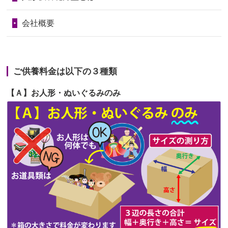
句に贈って...
第68回人形供養祭
令和6年3月22日(金)
会社概要
2026/06/23
ありがとうね
第67回人形供養祭
令和6年1月31日(水)
2026/06/22
長い間、ありがとうございました。髪
第66回人形供養祭
令和5年12月22日(金)
が伸びた時...
ご供養料金は以下の３種類
第65回人形供養祭
令和5年11月09日(木)
2026/06/22
娘の初めてのひな祭りにあわせて、娘
【Ａ】お人形・ぬいぐるみのみ
第64回人形供養祭
令和5年9月21日(木)
の祖父母か...
第63回人形供養祭
令和5年8月1日(火)
2026/06/20
雛人形をお道具も含め一式で引き取っ
第62回人形供養祭
令和5年6月21日(水)
てくださる...
第61回人形供養祭
令和5年5月19日(金)
第60回人形供養祭
令和5年3月28日(火)
第59回人形供養祭
令和5年2月10日(金)
第58回人形供養祭
令和5年12月21日(水)