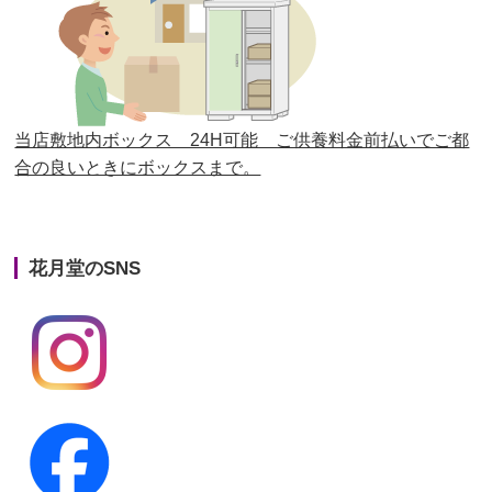
第25回人形供養祭
平成28年6月16日(木)
第24回人形供養祭
平成27年11月27日
第23回人形供養祭
平成26年12月5日
当店敷地内ボックス 24H可能 ご供養料金前払いでご都
合の良いときにボックスまで。
第22回人形供養祭
平成26年4月28日
第21回人形供養祭
平成25年12月26日
花月堂のSNS
第20回人形供養祭
平成25年5月10日
第19回人形供養祭
平成24年11月27日
第18回人形供養祭
平成24年6月21日
第17回人形供養祭
平成24年2月17日
第16回人形供養祭
平成23年10月4日