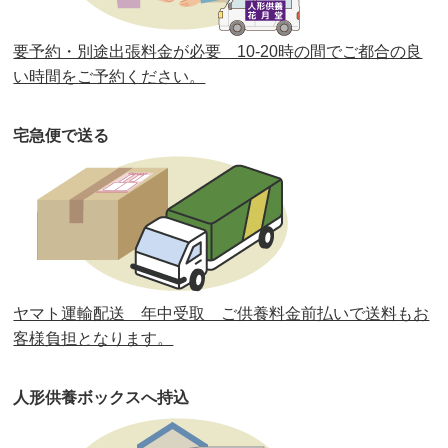
第36回人形供養祭
令和2年4月16日(木)
要予約・別途出張料金が必要 10-20時の間でご都合の良
第35回人形供養祭
令和2年2月13日(木)
い時間をご予約ください。
第34回人形供養祭
令和元年12月18日(水)
宅急便で送る
第33回人形供養祭
令和元年9月11日(水)
第32回人形供養祭
令和元年6月12日(水)
第31回人形供養祭
平成31年3月13日(水)
第30回人形供養祭
平成30年11月28日(水)
ヤマト運輸配送 年中受取 ご供養料金前払いで送料もお
第29回人形供養祭
平成30年5月23日(水)
客様負担となります。
第28回人形供養祭
平成29年12月8日(金)
人形供養ボックスへ持込
第27回人形供養祭
平成29年6月14日(水)
第26回人形供養祭
平成28年12月15日(木)