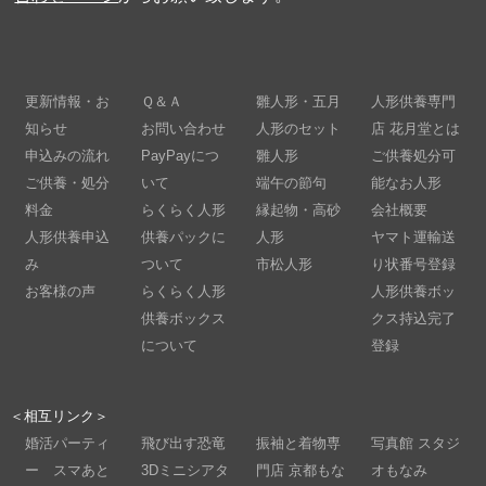
更新情報・お
Ｑ＆Ａ
雛人形・五月
人形供養専門
知らせ
お問い合わせ
人形のセット
店 花月堂とは
申込みの流れ
PayPayにつ
雛人形
ご供養処分可
ご供養・処分
いて
端午の節句
能なお人形
料金
らくらく人形
縁起物・高砂
会社概要
人形供養申込
供養パックに
人形
ヤマト運輸送
み
ついて
市松人形
り状番号登録
お客様の声
らくらく人形
人形供養ボッ
供養ボックス
クス持込完了
について
登録
＜相互リンク＞
婚活パーティ
飛び出す恐竜
振袖と着物専
写真館 スタジ
ー スマあと
3Dミニシアタ
門店 京都もな
オもなみ