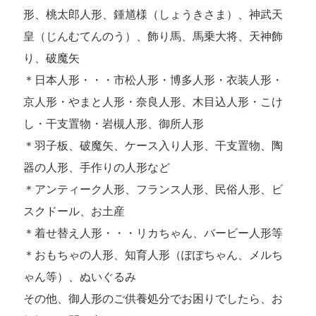
形、桃太郎人形、鍾馗様（しょうきさま）、神武天
皇（じんむてんのう）、飾り馬、馬乗大将、天神飾
り、破魔矢
＊日本人形・・・市松人形・博多人形・衣装人形・
京人形・やまと人形・奈良人形、木目込人形・こけ
し・干支置物・岩槻人形、御所人形
＊羽子板、破魔矢、ケース入り人形、干支置物、陶
器の人形、手作りの人形など
＊アンティーク人形、フランス人形、民俗人形、ビ
スクドール、お土産
＊着せ替え人形・・・リカちゃん、バービー人形等
＊おもちゃの人形、知育人形（ぽぽちゃん、メルち
ゃん等）、ぬいぐるみ
その他、御人形のご供養処分でお困りでしたら、お