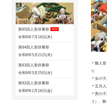
せていただきました。 手続...
2026/08/02 18:47
すが 母親が高齢...
虎ノ門の方からお申込み
2026/07/18
大切にしていたお
2024/01/13
剥製の供養・処分
人形をきちんと供養してくだ
2026/08/02 11:15
をお願いできますか？
さ...
千葉県の方からお申込み
第85回人形供養祭
NEW
2024/01/13
ぬいぐるみを供
2026/07/15
子供の頃から可愛
令和8年7月16日(木)
2026/08/02 10:39
養・処分して欲しいのです
がってきた七段飾りの雛人形
神奈川の方からお申込み
第84回人形供養祭
が？
で...
令和8年5月21日(木)
2026/08/02 09:15
2024/01/13
お雛様のセットを
2026/07/15
お客様の声を読
神奈川の方からお申込み
＊雛人形
第83回人形供養祭
供養・処分したいのですが、
み、丁寧に供養していただけ
り
令和8年3月25日(水)
2026/08/02 06:46
お雛様とお内裏様だ...
そう...
＊女の子
相模原の方からお申込み
第82回人形供養祭
2024/01/13
供養申込みの後、
＊五月人
2026/07/13
遠方からでもご依
令和8年1月16日(金)
2026/08/01 19:28
供養祭までお人形はどうなっ
＊男の子
頼出来る点と申込までの方法
東京都の方からお申込み
てるのですか？
第81回人形供養祭
う）、飾
が...