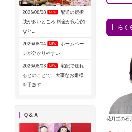
2026/08/06 21:28
埼玉県の方からお申込み
2026/08/08
配送の選択
NEW
肢が多いところ 料金が良心的
2026/08/06 17:56
ら
なと...
藤沢市の方からお申込み
2026/08/04
ホームペー
NEW
2026/08/06 10:06
ジが分かりやすい
茨城県の方からお申込み
2026/08/03
宅配で送れ
NEW
2026/08/06 09:17
るとのことで、大事なお雛様
三重県の方からお申込み
を手放す...
2026/08/06 06:48
2026/08/02
検索結果を
NEW
横浜市の方からお申込み
複数拝見し、直観的に良い感
2026/08/05 15:07
Ｑ＆Ａ
じがしま...
花月堂の石
東京都の方からお申込み
2026/08/02
人形供養は
NEW