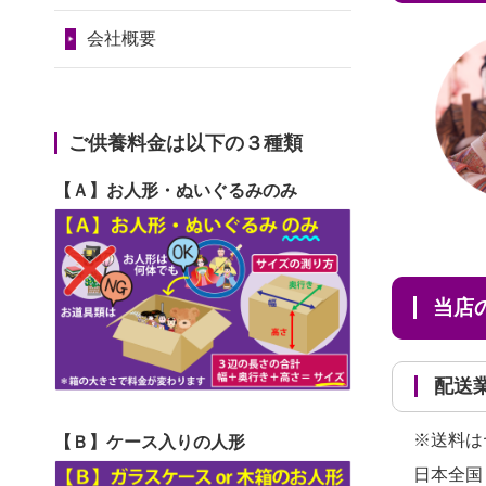
2024/01/11
供養が終わったお
と...
令和7年1月17日(金)
人形はどうなるのでしょう
会社概要
2026/06/30
長年大事にしてき
第74回人形供養祭
か？
た雛人形です、供養していた
令和6年12月4日(水)
2024/01/04
ガラスケースは外
だ...
第73回人形供養祭
ご供養料金は以下の３種類
しても良いですか？
2026/06/29
ガラスケースのま
令和6年10月17日(木)
【Ａ】お人形・ぬいぐるみのみ
ま引き取ってくださるのが助
第72回人形供養祭
か...
令和6年9月9日(月)
2026/06/28
子どもの頃、妹と
第71回人形供養祭
当
一緒にお雛様を出しました。
令和6年8月1日(木)
お...
第70回人形供養祭
配
2026/06/28
きちんと供養して
令和6年6月21日(金)
いただけると思ったので、お
※送料は
【Ｂ】ケース入りの人形
第69回人形供養祭
願...
日本全国