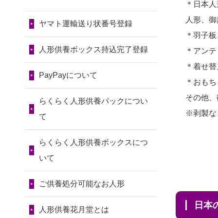
令和7年11月13日(木)
＊日本人
2026/08/01 17:10
2024/01/13
会社のようです
2026/07/11
思い出のある人形
人形、御
東京都の方からお申込み
が、きちんと供養してもらえ
ヤマト運輸送り状番号登録
第80回人形供養祭
達を、ちゃんと供養したく、
＊羽子板
るのですか？
令和7年9月11日(木)
2026/08/01 11:07
花...
人形供養ボックス持込完了登録
＊アンテ
さいたの方からお申込み
2024/01/13
お人形の引取りは
第79回人形供養祭
2026/07/10
家から近かったの
＊着せ替
お願いできますか？
PayPayについて
令和7年8月2日(土)
2026/07/31 17:28
で。
＊おもち
栃木県の方からお申込み
2024/01/13
お人形を持込みた
第78回人形供養祭
その他、
2026/07/08
誰も住んでいない
らくらく人形供養パックについ
いのですが？
令和7年6月20日(金)
※剥製な
2026/07/31 12:32
実家の片付けを始めました。
て
東京都の方からお申込み
2024/01/13
供養後の通知はも
...
第77回人形供養祭
らくらく人形供養ボックスにつ
らえますか？
令和7年4月15日(火)
2026/07/31 10:29
2026/07/06
9年間自由が丘店を
いて
京都市の方からお申込み
2024/01/13
供養が終わったお
見守ってくれてありがとう。
第76回人形供養祭
人形以外はどうしてるのです
ご供養処分可能なお人形
令和7年2月28日(金)
2026/07/31 08:41
2026/07/05
しっかりとお人形
か？
埼玉県の方からお申込み
日
たちの供養をしていただける
第75回人形供養祭
人形供養花月堂とは