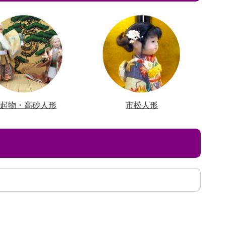
縁起物・高砂人形
市松人形