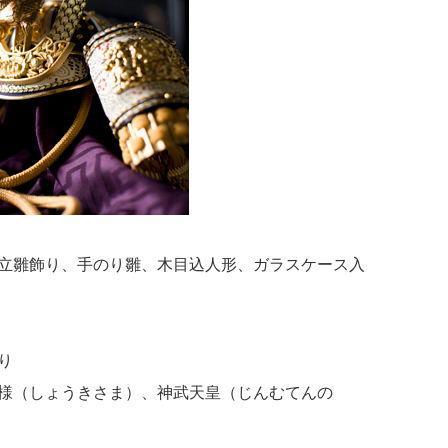
立雛飾り、手のり雛、木目込人形、ガラスケース入
り
様（しょうきさま）、神武天皇（じんむてんの