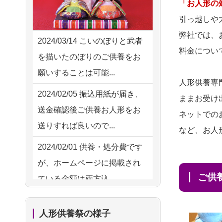
2026/08/05 11:33
「お人形の
ハードルが高そうに思えるの
神奈川の方からお申込み
引っ越しや
ですが、...
弊社では、
2026/08/04 17:34
2024/03/14
こいのぼりと武者
2026/08/02
祖母の人形
NEW
料金につい
西亀有の方からお申込み
を描いたのぼりのご供養をお
供養の際も利用させていただ
願いすることは可能...
2026/08/04 15:40
き安心感がある
人形供養専
千葉県の方からお申込み
2024/02/05
振込用紙が届き、
ままお受け
2026/08/01
お人形の仕
NEW
送金確認後ご供養お人形をお
2026/08/04 14:04
ネットでの
分けなども丁寧に行う様子か
送りすれば良いので...
東京都の方からお申込み
など、お人
ら、大切...
2024/02/01
供養・処分費です
2026/08/04 00:38
2026/07/25
供養の内容（料金
が、ホームページに掲載され
中野区の方からお申込み
や送り方等）がとても丁寧に
ご
ている金額は両方込...
説...
2026/08/03 21:17
2024/01/27
実家にある七段飾
愛知県の方からお申込み
2026/07/18
つい先日も利用さ
人形供養祭の様子
りの雛人形を処分したいので