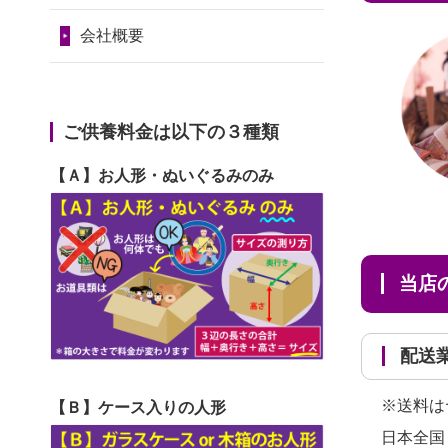
2024/01/11
供養が終わったお
だ...
令和7年1月17日(金)
人形はどうなるのでしょう
会社概要
2026/06/29
ガラスケースのま
第74回人形供養祭
か？
ま引き取ってくださるのが助
令和6年12月4日(水)
2024/01/04
ガラスケースは外
か...
第73回人形供養祭
ご供養料金は以下の３種類
しても良いですか？
2026/06/28
子どもの頃、妹と
令和6年10月17日(木)
【Ａ】お人形・ぬいぐるみのみ
一緒にお雛様を出しました。
第72回人形供養祭
お...
令和6年9月9日(月)
2026/06/28
きちんと供養して
第71回人形供養祭
当
いただけると思ったので、お
令和6年8月1日(木)
願...
第70回人形供養祭
配
2026/06/28
以前和人形やぬい
令和6年6月21日(金)
ぐるみを供養いただいたこと
※送料は
【Ｂ】ケース入りの人形
第69回人形供養祭
が...
日本全国