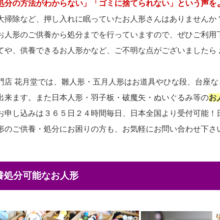
処分の方法がわからない」「ゴミに捨てられない」という声を
大掃除など、押し入れに眠っていたお人形さんはありませんか
お人形のご供養から処分までを行っていますので、ぜひご利用
てや、供養できるお人形かなど、ご不明な点がございましたら
門店 花月堂では、雛人形・五月人形はお道具やひな段、台座
出来ます。また日本人形・羽子板・破魔矢・ぬいぐるみ等の
お
お申し込みは３６５日２４時間毎日、日本全国より受付可能！
形のご供養・処分にお困りの方も、お気軽にお問い合わせ下さ
供養処分可能なお人形