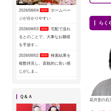
2026/08/04 00:38
中野区の方からお申込み
2026/08/04
ホームペー
NEW
ジが分かりやすい
2026/08/03 21:17
ら
愛知県の方からお申込み
2026/08/03
宅配で送れ
NEW
るとのことで、大事なお雛様
2026/08/02 18:47
を手放す...
虎ノ門の方からお申込み
2026/08/02
検索結果を
NEW
2026/08/02 11:15
複数拝見し、直観的に良い感
千葉県の方からお申込み
じがしま...
2026/08/02 10:39
2026/08/02
人形供養は
NEW
神奈川の方からお申込み
ハードルが高そうに思えるの
2026/08/02 09:15
Ｑ＆Ａ
ですが、...
花月堂の石
神奈川の方からお申込み
2026/08/02
祖母の人形
NEW