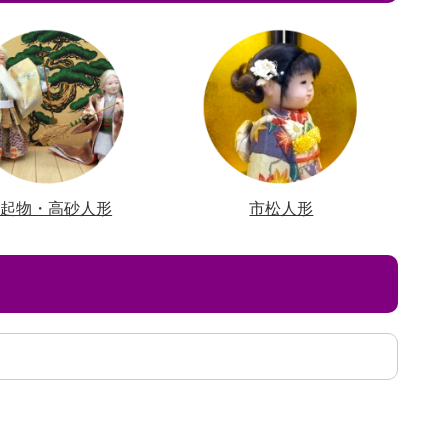
縁起物・高砂人形
市松人形