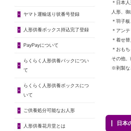
令和7年11月13日(木)
＊日本人
2026/07/29 15:08
2024/01/13
会社のようです
2026/07/10
家から近かったの
人形、御
神奈川の方からお申込み
が、きちんと供養してもらえ
ヤマト運輸送り状番号登録
第80回人形供養祭
で。
＊羽子板
るのですか？
令和7年9月11日(木)
2026/07/29 12:23
2026/07/08
誰も住んでいない
人形供養ボックス持込完了登録
＊アンテ
大阪府の方からお申込み
2024/01/13
お人形の引取りは
第79回人形供養祭
実家の片付けを始めました。
＊着せ替
お願いできますか？
PayPayについて
令和7年8月2日(土)
2026/07/29 11:28
...
＊おもち
神奈川の方からお申込み
2024/01/13
お人形を持込みた
第78回人形供養祭
その他、
2026/07/06
9年間自由が丘店を
らくらく人形供養パックについ
いのですが？
令和7年6月20日(金)
※剥製な
2026/07/29 09:23
見守ってくれてありがとう。
て
長野県の方からお申込み
2024/01/13
供養後の通知はも
第77回人形供養祭
2026/07/05
しっかりとお人形
らくらく人形供養ボックスにつ
らえますか？
令和7年4月15日(火)
2026/07/28 17:21
たちの供養をしていただける
いて
横浜市の方からお申込み
2024/01/13
供養が終わったお
と...
第76回人形供養祭
人形以外はどうしてるのです
ご供養処分可能なお人形
令和7年2月28日(金)
2026/07/28 10:32
2026/06/30
長年大事にしてき
か？
千葉県の方からお申込み
日
た雛人形です、供養していた
第75回人形供養祭
人形供養花月堂とは