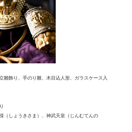
立雛飾り、手のり雛、木目込人形、ガラスケース入
り
様（しょうきさま）、神武天皇（じんむてんの