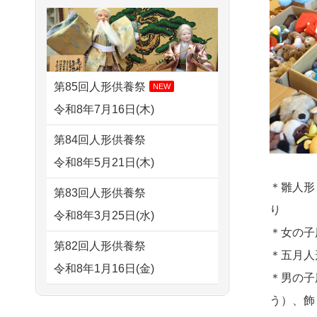
さ...
2026/07/31 10:29
すが 母親が高齢...
京都市の方からお申込み
2026/07/15
子供の頃から可愛
2024/01/13
剥製の供養・処分
がってきた七段飾りの雛人形
2026/07/31 08:41
をお願いできますか？
で...
埼玉県の方からお申込み
第85回人形供養祭
NEW
2024/01/13
ぬいぐるみを供
2026/07/15
お客様の声を読
令和8年7月16日(木)
2026/07/30 22:27
養・処分して欲しいのです
み、丁寧に供養していただけ
墨田区の方からお申込み
第84回人形供養祭
が？
そう...
令和8年5月21日(木)
2026/07/30 17:02
2024/01/13
お雛様のセットを
2026/07/13
遠方からでもご依
神奈川の方からお申込み
＊雛人形
第83回人形供養祭
供養・処分したいのですが、
頼出来る点と申込までの方法
り
令和8年3月25日(水)
2026/07/30 15:59
お雛様とお内裏様だ...
が...
＊女の子
神奈川の方からお申込み
第82回人形供養祭
2024/01/13
供養申込みの後、
＊五月人
2026/07/11
思い出のある人形
令和8年1月16日(金)
2026/07/30 08:46
供養祭までお人形はどうなっ
＊男の子
達を、ちゃんと供養したく、
東京都の方からお申込み
てるのですか？
第81回人形供養祭
う）、飾
花...