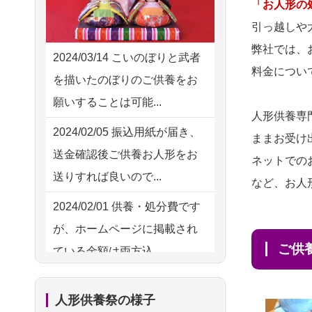
2026/08/02 06:46
「お人形の
供養の際も利用させていただ
相模原の方からお申込み
引っ越しや
き安心感がある
弊社では、
2026/08/01 19:28
2024/03/14
こいのぼりと武者
2026/08/01
お人形の仕
NEW
料金につい
東京都の方からお申込み
を描いたのぼりのご供養をお
分けなども丁寧に行う様子か
願いすることは可能...
2026/08/01 17:10
ら、大切...
人形供養専
東京都の方からお申込み
2024/02/05
振込用紙が届き、
ままお受け
2026/07/25
供養の内容（料金
送金確認後ご供養お人形をお
2026/08/01 11:07
ネットでの
や送り方等）がとても丁寧に
送りすれば良いので...
さいたの方からお申込み
など、お人
説...
2024/02/01
供養・処分費です
2026/07/31 17:28
2026/07/18
つい先日も利用さ
が、ホームページに掲載され
栃木県の方からお申込み
せていただきました。 手続...
ご
ている金額は両方込...
2026/07/31 12:32
2026/07/18
大切にしていたお
2024/01/27
実家にある七段飾
東京都の方からお申込み
人形をきちんと供養してくだ
人形供養祭の様子
りの雛人形を処分したいので