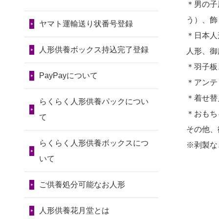
令和7年11月13日(木)
＊男の子
2026/07/31 12:32
2024/01/13
会社のようです
2026/07/10
家から近かったの
う）、飾
東京都の方からお申込み
が、きちんと供養してもらえ
ヤマト運輸送り状番号登録
第80回人形供養祭
で。
＊日本人
るのですか？
令和7年9月11日(木)
2026/07/31 10:29
2026/07/08
誰も住んでいない
人形供養ボックス持込完了登録
人形、御
京都市の方からお申込み
2024/01/13
お人形の引取りは
第79回人形供養祭
実家の片付けを始めました。
＊羽子板
お願いできますか？
PayPayについて
令和7年8月2日(土)
2026/07/31 08:41
...
＊アンテ
埼玉県の方からお申込み
2024/01/13
お人形を持込みた
第78回人形供養祭
＊着せ替
2026/07/06
9年間自由が丘店を
らくらく人形供養パックについ
いのですが？
令和7年6月20日(金)
＊おもち
2026/07/30 22:27
見守ってくれてありがとう。
て
その他、
墨田区の方からお申込み
2024/01/13
供養後の通知はも
第77回人形供養祭
2026/07/05
しっかりとお人形
らくらく人形供養ボックスにつ
※剥製な
らえますか？
令和7年4月15日(火)
2026/07/30 17:02
たちの供養をしていただける
いて
神奈川の方からお申込み
2024/01/13
供養が終わったお
と...
第76回人形供養祭
人形以外はどうしてるのです
ご供養処分可能なお人形
令和7年2月28日(金)
2026/07/30 15:59
2026/06/30
長年大事にしてき
か？
神奈川の方からお申込み
た雛人形です、供養していた
第75回人形供養祭
人形供養花月堂とは