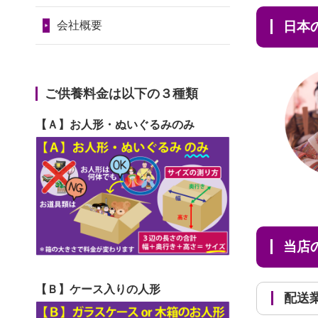
2024/01/11
供養が終わったお
だ...
令和7年1月17日(金)
人形はどうなるのでしょう
日
会社概要
2026/06/29
ガラスケースのま
第74回人形供養祭
か？
ま引き取ってくださるのが助
令和6年12月4日(水)
2024/01/04
ガラスケースは外
か...
第73回人形供養祭
ご供養料金は以下の３種類
しても良いですか？
2026/06/28
子どもの頃、妹と
令和6年10月17日(木)
【Ａ】お人形・ぬいぐるみのみ
一緒にお雛様を出しました。
第72回人形供養祭
お...
令和6年9月9日(月)
2026/06/28
きちんと供養して
第71回人形供養祭
いただけると思ったので、お
令和6年8月1日(木)
願...
当
第70回人形供養祭
2026/06/28
以前和人形やぬい
令和6年6月21日(金)
ぐるみを供養いただいたこと
【Ｂ】ケース入りの人形
配
第69回人形供養祭
が...