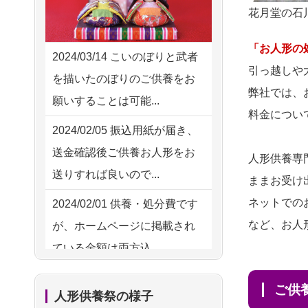
2026/08/04 14:04
花月堂の石
供養の際も利用させていただ
東京都の方からお申込み
き安心感がある
「お人形の
2026/08/04 00:38
2024/03/14
こいのぼりと武者
2026/08/01
お人形の仕
NEW
引っ越しや
中野区の方からお申込み
を描いたのぼりのご供養をお
分けなども丁寧に行う様子か
弊社では、
願いすることは可能...
2026/08/03 21:17
ら、大切...
料金につい
愛知県の方からお申込み
2024/02/05
振込用紙が届き、
2026/07/25
供養の内容（料金
送金確認後ご供養お人形をお
2026/08/02 18:47
人形供養専
や送り方等）がとても丁寧に
送りすれば良いので...
虎ノ門の方からお申込み
ままお受け
説...
ネットでの
2024/02/01
供養・処分費です
2026/08/02 11:15
2026/07/18
つい先日も利用さ
など、お人
が、ホームページに掲載され
千葉県の方からお申込み
せていただきました。 手続...
ている金額は両方込...
2026/08/02 10:39
2026/07/18
大切にしていたお
2024/01/27
実家にある七段飾
神奈川の方からお申込み
人形をきちんと供養してくだ
ご
人形供養祭の様子
りの雛人形を処分したいので