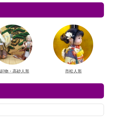
縁起物・高砂人形
市松人形