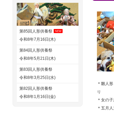
さ...
2026/08/02 09:15
すが 母親が高齢...
神奈川の方からお申込み
2026/07/15
子供の頃から可愛
2024/01/13
剥製の供養・処分
がってきた七段飾りの雛人形
2026/08/02 06:46
をお願いできますか？
で...
相模原の方からお申込み
第85回人形供養祭
NEW
2024/01/13
ぬいぐるみを供
2026/07/15
お客様の声を読
令和8年7月16日(木)
2026/08/01 19:28
養・処分して欲しいのです
み、丁寧に供養していただけ
東京都の方からお申込み
第84回人形供養祭
が？
そう...
令和8年5月21日(木)
2026/08/01 17:10
2024/01/13
お雛様のセットを
2026/07/13
遠方からでもご依
東京都の方からお申込み
第83回人形供養祭
供養・処分したいのですが、
頼出来る点と申込までの方法
令和8年3月25日(水)
2026/08/01 11:07
お雛様とお内裏様だ...
が...
＊雛人形
さいたの方からお申込み
第82回人形供養祭
2024/01/13
供養申込みの後、
り
2026/07/11
思い出のある人形
令和8年1月16日(金)
2026/07/31 17:28
供養祭までお人形はどうなっ
＊女の子
達を、ちゃんと供養したく、
栃木県の方からお申込み
てるのですか？
第81回人形供養祭
＊五月人
花...