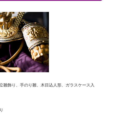
立雛飾り、手のり雛、木目込人形、ガラスケース入
り