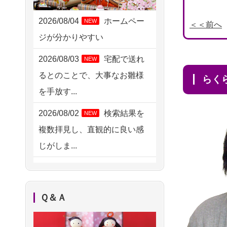
2026/08/06 09:17
三重県の方からお申込み
2026/08/04
ホームペー
NEW
＜＜前へ
ジが分かりやすい
2026/08/06 06:48
横浜市の方からお申込み
2026/08/03
宅配で送れ
NEW
るとのことで、大事なお雛様
2026/08/05 15:07
ら
を手放す...
東京都の方からお申込み
2026/08/02
検索結果を
NEW
2026/08/05 11:33
複数拝見し、直観的に良い感
神奈川の方からお申込み
じがしま...
2026/08/04 17:34
2026/08/02
人形供養は
NEW
西亀有の方からお申込み
ハードルが高そうに思えるの
2026/08/04 15:40
Ｑ＆Ａ
ですが、...
千葉県の方からお申込み
2026/08/02
祖母の人形
NEW