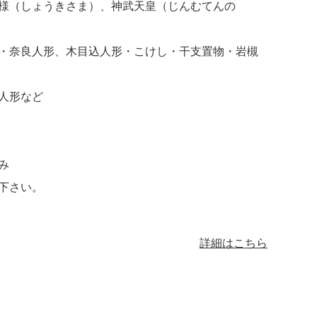
様（しょうきさま）、神武天皇（じんむてんの
・奈良人形、木目込人形・こけし・干支置物・岩槻
人形など
み
下さい。
詳細はこちら