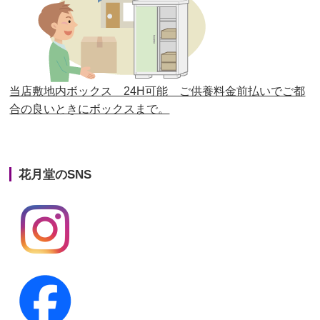
第25回人形供養祭
平成28年6月16日(木)
第24回人形供養祭
平成27年11月27日
第23回人形供養祭
平成26年12月5日
当店敷地内ボックス 24H可能 ご供養料金前払いでご都
合の良いときにボックスまで。
第22回人形供養祭
平成26年4月28日
第21回人形供養祭
平成25年12月26日
花月堂のSNS
第20回人形供養祭
平成25年5月10日
第19回人形供養祭
平成24年11月27日
第18回人形供養祭
平成24年6月21日
第17回人形供養祭
平成24年2月17日
第16回人形供養祭
平成23年10月4日