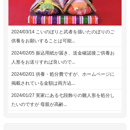
様子から、大切...
2026/08/02 09:15
神奈川の方からお申込み
2026/07/25
供養の内容（料金や送り方等）がとて
2026/08/02 06:46
相模原の方からお申込み
も丁寧に説...
2024/03/14
こいのぼりと武者を描いたのぼりのご
2026/08/01 19:28
東京都の方からお申込み
2026/07/18
つい先日も利用させていただきまし
供養をお願いすることは可能...
た。 手続...
2026/08/01 17:10
東京都の方からお申込み
2024/02/05
振込用紙が届き、送金確認後ご供養お
2026/07/18
大切にしていたお人形をきちんと供養
2026/08/01 11:07
さいたの方からお申込み
人形をお送りすれば良いので...
してくださ...
2026/07/31 17:28
栃木県の方からお申込み
2024/02/01
供養・処分費ですが、ホームページに
2026/07/15
子供の頃から可愛がってきた七段飾り
掲載されている金額は両方込...
の雛人形で...
2024/01/27
実家にある七段飾りの雛人形を処分し
2026/07/15
お客様の声を読み、丁寧に供養してい
たいのですが 母親が高齢...
ただけそう...
2024/01/13
剥製の供養・処分をお願いできます
2026/07/13
遠方からでもご依頼出来る点と申込ま
か？
での方法が...