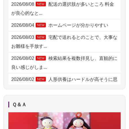
2026/08/08
配送の選択肢が多いところ 料金
NEW
2026/08/06 06:48
横浜市の方からお申込み
が良心的なと...
2026/08/05 15:07
東京都の方からお申込み
2026/08/04
ホームページが分かりやすい
NEW
2026/08/05 11:33
神奈川の方からお申込み
2026/08/03
宅配で送れるとのことで、大事な
NEW
2026/08/04 17:34
西亀有の方からお申込み
お雛様を手放す...
2026/08/04 15:40
千葉県の方からお申込み
2026/08/02
検索結果を複数拝見し、直観的に
NEW
2026/08/04 14:04
東京都の方からお申込み
良い感じがしま...
2026/08/04 00:38
中野区の方からお申込み
2026/08/02
人形供養はハードルが高そうに思
NEW
えるのですが、...
2026/08/03 21:17
愛知県の方からお申込み
2026/08/02
祖母の人形供養の際も利用させて
NEW
2026/08/02 18:47
虎ノ門の方からお申込み
Ｑ＆Ａ
いただき安心感がある
2026/08/02 11:15
千葉県の方からお申込み
2026/08/01
お人形の仕分けなども丁寧に行う
NEW
2026/08/02 10:39
神奈川の方からお申込み