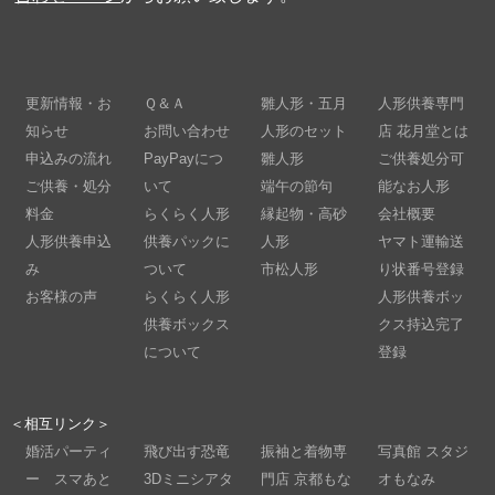
更新情報・お
Ｑ＆Ａ
雛人形・五月
人形供養専門
知らせ
お問い合わせ
人形のセット
店 花月堂とは
申込みの流れ
PayPayにつ
雛人形
ご供養処分可
ご供養・処分
いて
端午の節句
能なお人形
料金
らくらく人形
縁起物・高砂
会社概要
人形供養申込
供養パックに
人形
ヤマト運輸送
み
ついて
市松人形
り状番号登録
お客様の声
らくらく人形
人形供養ボッ
供養ボックス
クス持込完了
について
登録
＜相互リンク＞
婚活パーティ
飛び出す恐竜
振袖と着物専
写真館 スタジ
ー スマあと
3Dミニシアタ
門店 京都もな
オもなみ