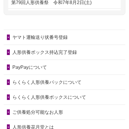
第79回人形供養祭
令和7年8月2日(土)
るのが助か...
るのですか？
第78回人形供養祭
令和7年6月20日(金)
2026/06/28
子どもの頃、妹と一緒にお雛様を出し
2024/01/11
供養が終わったお人形はどうなるので
第77回人形供養祭
令和7年4月15日(火)
ました。お...
しょうか？
ヤマト運輸送り状番号登録
第76回人形供養祭
令和7年2月28日(金)
2026/06/28
きちんと供養していただけると思った
2024/01/04
ガラスケースは外しても良いですか？
ので、お願...
第75回人形供養祭
令和7年1月17日(金)
人形供養ボックス持込完了登録
2026/06/28
以前和人形やぬいぐるみを供養いただ
第74回人形供養祭
令和6年12月4日(水)
PayPayについて
いたことが...
第73回人形供養祭
令和6年10月17日(木)
らくらく人形供養パックについて
2026/06/28
老後のことを考え体力のあるうちに身
第72回人形供養祭
令和6年9月9日(月)
の回りの物...
らくらく人形供養ボックスについて
第71回人形供養祭
令和6年8月1日(木)
2026/06/28
人形たちに これまで本当にありがとう
第70回人形供養祭
令和6年6月21日(金)
ご供養処分可能なお人形
天...
第69回人形供養祭
令和6年5月9日(木)
2026/06/24
今は亡き両親が孫（私の子供）の初節
人形供養花月堂とは