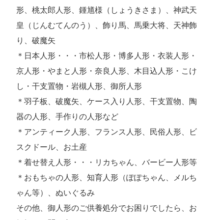
形、桃太郎人形、鍾馗様（しょうきさま）、神武天
皇（じんむてんのう）、飾り馬、馬乗大将、天神飾
り、破魔矢
＊日本人形・・・市松人形・博多人形・衣装人形・
京人形・やまと人形・奈良人形、木目込人形・こけ
し・干支置物・岩槻人形、御所人形
＊羽子板、破魔矢、ケース入り人形、干支置物、陶
器の人形、手作りの人形など
＊アンティーク人形、フランス人形、民俗人形、ビ
スクドール、お土産
＊着せ替え人形・・・リカちゃん、バービー人形等
＊おもちゃの人形、知育人形（ぽぽちゃん、メルち
ゃん等）、ぬいぐるみ
その他、御人形のご供養処分でお困りでしたら、お