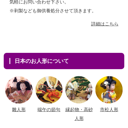
気軽にお問い合わせ下さい。
※剥製なども御供養処分させて頂きます。
詳細はこちら
日本のお人形について
雛人形
端午の節句
縁起物・高砂
市松人形
人形