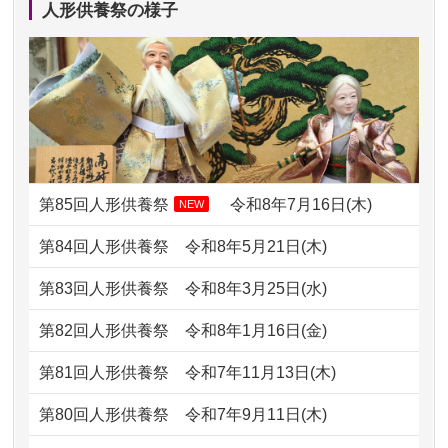
人形供養祭の様子
2024/01/13
ぬいぐるみを供養・処分して欲しいの
2026/07/11
思い出のある人形達を、ちゃんと供養
ですが？
したく、花...
2024/01/13
お雛様のセットを供養・処分したいの
2026/07/10
家から近かったので。
ですが、お雛様とお内裏様だ...
2026/07/08
誰も住んでいない実家の片付けを始め
2024/01/13
供養申込みの後、供養祭までお人形は
ました。 ...
どうなってるのですか？
第85回人形供養祭
令和8年7月16日(木)
NEW
2026/07/06
9年間自由が丘店を見守ってくれてあり
2024/01/13
会社のようですが、きちんと供養して
第84回人形供養祭
令和8年5月21日(木)
がとう。
もらえるのですか？
第83回人形供養祭
令和8年3月25日(水)
2026/07/05
しっかりとお人形たちの供養をしてい
2024/01/13
お人形の引取りはお願いできますか？
ただけると...
第82回人形供養祭
令和8年1月16日(金)
2024/01/13
お人形を持込みたいのですが？
2026/06/30
長年大事にしてきた雛人形です、供養
第81回人形供養祭
令和7年11月13日(木)
していただ...
2024/01/13
供養後の通知はもらえますか？
第80回人形供養祭
令和7年9月11日(木)
2026/06/29
ガラスケースのまま引き取ってくださ
2024/01/13
供養が終わったお人形以外はどうして