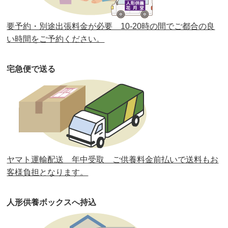
第36回人形供養祭
令和2年4月16日(木)
要予約・別途出張料金が必要 10-20時の間でご都合の良
第35回人形供養祭
令和2年2月13日(木)
い時間をご予約ください。
第34回人形供養祭
令和元年12月18日(水)
宅急便で送る
第33回人形供養祭
令和元年9月11日(水)
第32回人形供養祭
令和元年6月12日(水)
第31回人形供養祭
平成31年3月13日(水)
第30回人形供養祭
平成30年11月28日(水)
ヤマト運輸配送 年中受取 ご供養料金前払いで送料もお
第29回人形供養祭
平成30年5月23日(水)
客様負担となります。
第28回人形供養祭
平成29年12月8日(金)
人形供養ボックスへ持込
第27回人形供養祭
平成29年6月14日(水)
第26回人形供養祭
平成28年12月15日(木)