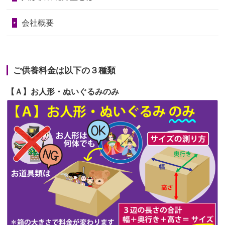
句に贈って...
第68回人形供養祭
令和6年3月22日(金)
会社概要
2026/06/23
ありがとうね
第67回人形供養祭
令和6年1月31日(水)
2026/06/22
長い間、ありがとうございました。髪
第66回人形供養祭
令和5年12月22日(金)
が伸びた時...
ご供養料金は以下の３種類
第65回人形供養祭
令和5年11月09日(木)
2026/06/22
娘の初めてのひな祭りにあわせて、娘
【Ａ】お人形・ぬいぐるみのみ
第64回人形供養祭
令和5年9月21日(木)
の祖父母か...
第63回人形供養祭
令和5年8月1日(火)
2026/06/20
雛人形をお道具も含め一式で引き取っ
第62回人形供養祭
令和5年6月21日(水)
てくださる...
第61回人形供養祭
令和5年5月19日(金)
第60回人形供養祭
令和5年3月28日(火)
第59回人形供養祭
令和5年2月10日(金)
第58回人形供養祭
令和5年12月21日(水)