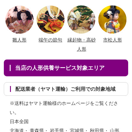
雛人形
端午の節句
縁起物・高砂
市松人形
人形
当店の人形供養サービス対象エリア
配送業者（ヤマト運輸）ご利用での対象地域
※送料はヤマト運輸様のホームページをご覧くださ
い。
日本全国
北海道・ 青森県・ 岩手県・ 宮城県・ 秋田県・ 山形