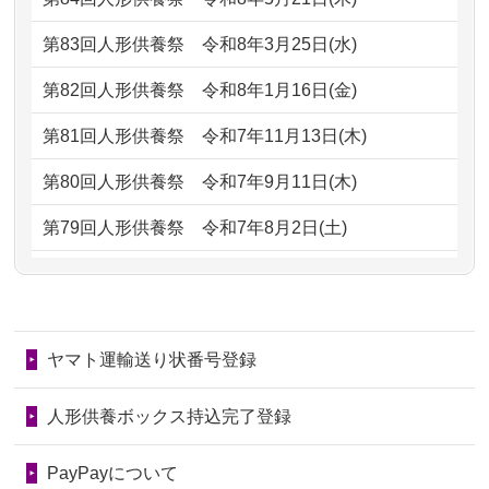
がとう。
もらえるのですか？
第83回人形供養祭
令和8年3月25日(水)
2026/07/05
しっかりとお人形たちの供養をしてい
2024/01/13
お人形の引取りはお願いできますか？
ただけると...
第82回人形供養祭
令和8年1月16日(金)
2024/01/13
お人形を持込みたいのですが？
2026/06/30
長年大事にしてきた雛人形です、供養
第81回人形供養祭
令和7年11月13日(木)
していただ...
2024/01/13
供養後の通知はもらえますか？
第80回人形供養祭
令和7年9月11日(木)
2026/06/29
ガラスケースのまま引き取ってくださ
2024/01/13
供養が終わったお人形以外はどうして
第79回人形供養祭
令和7年8月2日(土)
るのが助か...
るのですか？
第78回人形供養祭
令和7年6月20日(金)
2026/06/28
子どもの頃、妹と一緒にお雛様を出し
2024/01/11
供養が終わったお人形はどうなるので
第77回人形供養祭
令和7年4月15日(火)
ました。お...
しょうか？
ヤマト運輸送り状番号登録
第76回人形供養祭
令和7年2月28日(金)
2026/06/28
きちんと供養していただけると思った
2024/01/04
ガラスケースは外しても良いですか？
ので、お願...
第75回人形供養祭
令和7年1月17日(金)
人形供養ボックス持込完了登録
2026/06/28
以前和人形やぬいぐるみを供養いただ
第74回人形供養祭
令和6年12月4日(水)
PayPayについて
いたことが...