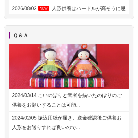
2026/08/02 11:15
千葉県の方からお申込み
2026/08/02
人形供養はハードルが高そうに思
NEW
えるのですが、...
2026/08/02 10:39
神奈川の方からお申込み
2026/08/02
祖母の人形供養の際も利用させて
NEW
2026/08/02 09:15
神奈川の方からお申込み
Ｑ＆Ａ
いただき安心感がある
2026/08/02 06:46
相模原の方からお申込み
2026/08/01
お人形の仕分けなども丁寧に行う
NEW
2026/08/01 19:28
東京都の方からお申込み
様子から、大切...
2026/08/01 17:10
東京都の方からお申込み
2026/07/25
供養の内容（料金や送り方等）がとて
2026/08/01 11:07
さいたの方からお申込み
も丁寧に説...
2024/03/14
こいのぼりと武者を描いたのぼりのご
2026/07/31 17:28
栃木県の方からお申込み
2026/07/18
つい先日も利用させていただきまし
供養をお願いすることは可能...
た。 手続...
2026/07/31 12:32
東京都の方からお申込み
2024/02/05
振込用紙が届き、送金確認後ご供養お
2026/07/18
大切にしていたお人形をきちんと供養
2026/07/31 10:29
京都市の方からお申込み
人形をお送りすれば良いので...
してくださ...
2026/07/31 08:41
埼玉県の方からお申込み