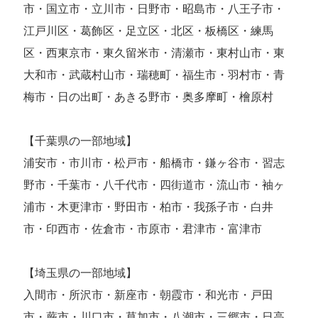
市・国立市・立川市・日野市・昭島市・八王子市・
江戸川区・葛飾区・足立区・北区・板橋区・練馬
区・西東京市・東久留米市・清瀬市・東村山市・東
大和市・武蔵村山市・瑞穂町・福生市・羽村市・青
梅市・日の出町・あきる野市・奥多摩町・檜原村
【千葉県の一部地域】
浦安市・市川市・松戸市・船橋市・鎌ヶ谷市・習志
野市・千葉市・八千代市・四街道市・流山市・袖ヶ
浦市・木更津市・野田市・柏市・我孫子市・白井
市・印西市・佐倉市・市原市・君津市・富津市
【埼玉県の一部地域】
入間市・所沢市・新座市・朝霞市・和光市・戸田
市・蕨市・川口市・草加市・八潮市・三郷市・日高