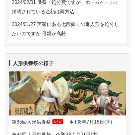
2024/02/01
供養・処分費ですが、ホームページに
2026/07/15
子供の頃から可愛がってきた七段飾り
掲載されている金額は両方込...
の雛人形で...
2024/01/27
実家にある七段飾りの雛人形を処分し
2026/07/15
お客様の声を読み、丁寧に供養してい
たいのですが 母親が高齢...
ただけそう...
2024/01/13
剥製の供養・処分をお願いできます
2026/07/13
遠方からでもご依頼出来る点と申込ま
か？
での方法が...
人形供養祭の様子
2024/01/13
ぬいぐるみを供養・処分して欲しいの
2026/07/11
思い出のある人形達を、ちゃんと供養
ですが？
したく、花...
2024/01/13
お雛様のセットを供養・処分したいの
2026/07/10
家から近かったので。
ですが、お雛様とお内裏様だ...
2026/07/08
誰も住んでいない実家の片付けを始め
2024/01/13
供養申込みの後、供養祭までお人形は
ました。 ...
どうなってるのですか？
第85回人形供養祭
令和8年7月16日(木)
NEW
2026/07/06
9年間自由が丘店を見守ってくれてあり
2024/01/13
会社のようですが、きちんと供養して
第84回人形供養祭
令和8年5月21日(木)