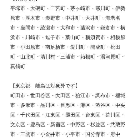
平塚市・大磯町・二宮町・茅ヶ崎市・寒川町・伊勢
原市・厚木市・秦野市・中井町・大井町・海老名
市・座間市・綾瀬市・大和市・藤沢市・鎌倉市・横
浜市・川崎市・逗子市・葉山町・横須賀市・相模原
市・小田原市・南足柄市・愛川町・開成町・松田
町・山北町・清川村・三浦市・箱根町・湯河原町・
真鶴町
【東京都 離島は対象外です】
町田市・世田谷区・大田区・狛江市・調布市・稲城
市・多摩市・品川区・目黒区・港区・渋谷区・中央
区・千代田区・江東区・墨田区・台東区・荒川区・
文京区・豊島区・新宿区・中野区・杉並区・武蔵野
市・三鷹市・小金井市・小平市・国分寺市・府中