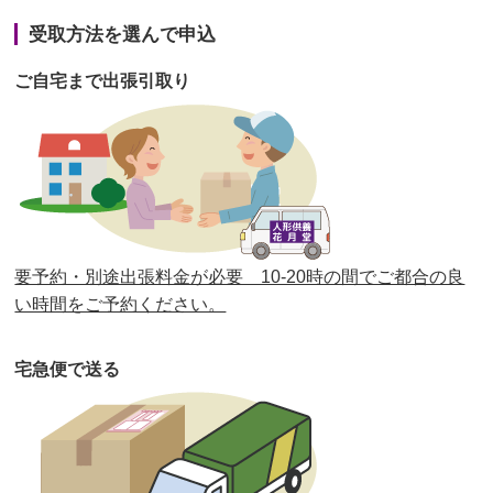
第41回人形供養祭
令和3年1月27日(水)
受取方法を選んで申込
第40回人形供養祭
令和2年12月7日(月)
ご自宅まで出張引取り
第39回人形供養祭
令和2年10月22日(木)
第38回人形供養祭
令和2年8月26日(水)
第37回人形供養祭
令和2年6月8日(月)
第36回人形供養祭
令和2年4月16日(木)
要予約・別途出張料金が必要 10-20時の間でご都合の良
第35回人形供養祭
令和2年2月13日(木)
い時間をご予約ください。
第34回人形供養祭
令和元年12月18日(水)
宅急便で送る
第33回人形供養祭
令和元年9月11日(水)
第32回人形供養祭
令和元年6月12日(水)
第31回人形供養祭
平成31年3月13日(水)