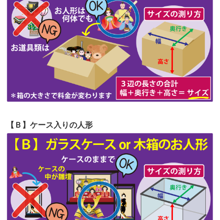
第62回人形供養祭
令和5年6月21日(水)
てくださる...
第61回人形供養祭
令和5年5月19日(金)
第60回人形供養祭
令和5年3月28日(火)
第59回人形供養祭
令和5年2月10日(金)
第58回人形供養祭
令和5年12月21日(水)
第57回人形供養祭
令和4年11月22日(火)
【Ｂ】ケース入りの人形
第56回人形供養祭
令和4年10月19日(水)
第55回人形供養祭
令和4年9月8日(木)
第54回人形供養祭
令和4年8月1日(月)
第53回人形供養祭
令和4年7月1日(金)
第52回人形供養祭
令和4年5月17日(火)