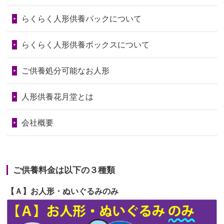
第73回人形供養祭
令和6年10月17日(木)
らくらく人形供養パックについて
2026/06/28
老後のことを考え体力のあるうちに身
第72回人形供養祭
令和6年9月9日(月)
の回りの物...
らくらく人形供養ボックスについて
第71回人形供養祭
令和6年8月1日(木)
2026/06/28
人形たちに これまで本当にありがとう
第70回人形供養祭
令和6年6月21日(金)
ご供養処分可能なお人形
天...
第69回人形供養祭
令和6年5月9日(木)
2026/06/24
今は亡き両親が孫（私の子供）の初節
人形供養花月堂とは
句に贈って...
第68回人形供養祭
令和6年3月22日(金)
会社概要
2026/06/23
ありがとうね
第67回人形供養祭
令和6年1月31日(水)
2026/06/22
長い間、ありがとうございました。髪
第66回人形供養祭
令和5年12月22日(金)
が伸びた時...
ご供養料金は以下の３種類
第65回人形供養祭
令和5年11月09日(木)
2026/06/22
娘の初めてのひな祭りにあわせて、娘
【Ａ】お人形・ぬいぐるみのみ
第64回人形供養祭
令和5年9月21日(木)
の祖父母か...
第63回人形供養祭
令和5年8月1日(火)
2026/06/20
雛人形をお道具も含め一式で引き取っ