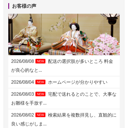
2026/08/06 10:06
茨城県の方からお申込み
お客様の声
2026/08/06 09:17
三重県の方からお申込み
2026/08/06 06:48
横浜市の方からお申込み
2026/08/05 15:07
東京都の方からお申込み
2026/08/05 11:33
神奈川の方からお申込み
2026/08/08
配送の選択肢が多いところ 料金
NEW
2026/08/04 17:34
西亀有の方からお申込み
が良心的なと...
2026/08/04 15:40
千葉県の方からお申込み
2026/08/04
ホームページが分かりやすい
NEW
2026/08/04 14:04
東京都の方からお申込み
2026/08/03
宅配で送れるとのことで、大事な
NEW
2026/08/04 00:38
中野区の方からお申込み
お雛様を手放す...
2026/08/03 21:17
愛知県の方からお申込み
2026/08/02
検索結果を複数拝見し、直観的に
NEW
2026/08/02 18:47
虎ノ門の方からお申込み
良い感じがしま...