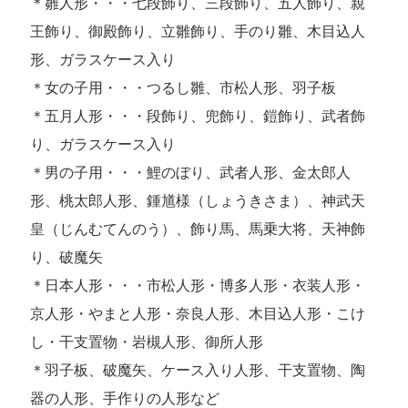
＊雛人形・・・七段飾り、三段飾り、五人飾り、親
王飾り、御殿飾り、立雛飾り、手のり雛、木目込人
形、ガラスケース入り
＊女の子用・・・つるし雛、市松人形、羽子板
＊五月人形・・・段飾り、兜飾り、鎧飾り、武者飾
り、ガラスケース入り
＊男の子用・・・鯉のぼり、武者人形、金太郎人
形、桃太郎人形、鍾馗様（しょうきさま）、神武天
皇（じんむてんのう）、飾り馬、馬乗大将、天神飾
り、破魔矢
＊日本人形・・・市松人形・博多人形・衣装人形・
京人形・やまと人形・奈良人形、木目込人形・こけ
し・干支置物・岩槻人形、御所人形
＊羽子板、破魔矢、ケース入り人形、干支置物、陶
器の人形、手作りの人形など