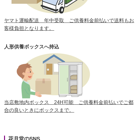
第30回人形供養祭
平成30年11月28日(水)
ヤマト運輸配送 年中受取 ご供養料金前払いで送料もお
第29回人形供養祭
平成30年5月23日(水)
客様負担となります。
第28回人形供養祭
平成29年12月8日(金)
人形供養ボックスへ持込
第27回人形供養祭
平成29年6月14日(水)
第26回人形供養祭
平成28年12月15日(木)
第25回人形供養祭
平成28年6月16日(木)
第24回人形供養祭
平成27年11月27日
第23回人形供養祭
平成26年12月5日
当店敷地内ボックス 24H可能 ご供養料金前払いでご都
合の良いときにボックスまで。
第22回人形供養祭
平成26年4月28日
第21回人形供養祭
平成25年12月26日
花月堂のSNS
第20回人形供養祭
平成25年5月10日