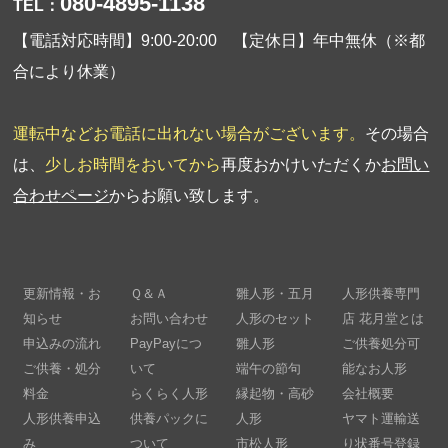
080-4895-1138
TEL：
【電話対応時間】9:00-20:00 【定休日】年中無休（※都
合により休業）
運転中などお電話に出れない場合がございます。
その場合
は、
少しお時間をおいてから
再度おかけいただくか
お問い
合わせページ
からお願い致します。
更新情報・お
Ｑ＆Ａ
雛人形・五月
人形供養専門
知らせ
お問い合わせ
人形のセット
店 花月堂とは
申込みの流れ
PayPayにつ
雛人形
ご供養処分可
ご供養・処分
いて
端午の節句
能なお人形
料金
らくらく人形
縁起物・高砂
会社概要
人形供養申込
供養パックに
人形
ヤマト運輸送
み
ついて
市松人形
り状番号登録