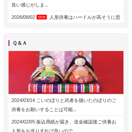
2026/08/02 18:47
虎ノ門の方からお申込み
良い感じがしま...
2026/08/02 11:15
千葉県の方からお申込み
2026/08/02
人形供養はハードルが高そうに思
NEW
えるのですが、...
2026/08/02 10:39
神奈川の方からお申込み
2026/08/02
祖母の人形供養の際も利用させて
NEW
2026/08/02 09:15
神奈川の方からお申込み
Ｑ＆Ａ
いただき安心感がある
2026/08/02 06:46
相模原の方からお申込み
2026/08/01
お人形の仕分けなども丁寧に行う
NEW
2026/08/01 19:28
東京都の方からお申込み
様子から、大切...
2026/08/01 17:10
東京都の方からお申込み
2026/07/25
供養の内容（料金や送り方等）がとて
2026/08/01 11:07
さいたの方からお申込み
も丁寧に説...
2024/03/14
こいのぼりと武者を描いたのぼりのご
2026/07/31 17:28
栃木県の方からお申込み
2026/07/18
つい先日も利用させていただきまし
供養をお願いすることは可能...
た。 手続...
2026/07/31 12:32
東京都の方からお申込み
2024/02/05
振込用紙が届き、送金確認後ご供養お
2026/07/18
大切にしていたお人形をきちんと供養
2026/07/31 10:29
京都市の方からお申込み
人形をお送りすれば良いので...