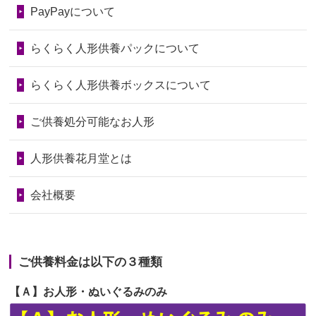
第74回人形供養祭
令和6年12月4日(水)
PayPayについて
いたことが...
第73回人形供養祭
令和6年10月17日(木)
らくらく人形供養パックについて
2026/06/28
老後のことを考え体力のあるうちに身
第72回人形供養祭
令和6年9月9日(月)
の回りの物...
らくらく人形供養ボックスについて
第71回人形供養祭
令和6年8月1日(木)
2026/06/28
人形たちに これまで本当にありがとう
第70回人形供養祭
令和6年6月21日(金)
ご供養処分可能なお人形
天...
第69回人形供養祭
令和6年5月9日(木)
2026/06/24
今は亡き両親が孫（私の子供）の初節
人形供養花月堂とは
句に贈って...
第68回人形供養祭
令和6年3月22日(金)
会社概要
2026/06/23
ありがとうね
第67回人形供養祭
令和6年1月31日(水)
2026/06/22
長い間、ありがとうございました。髪
第66回人形供養祭
令和5年12月22日(金)
が伸びた時...
ご供養料金は以下の３種類
第65回人形供養祭
令和5年11月09日(木)
2026/06/22
娘の初めてのひな祭りにあわせて、娘
【Ａ】お人形・ぬいぐるみのみ
第64回人形供養祭
令和5年9月21日(木)
の祖父母か...