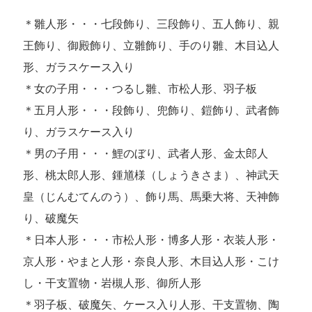
＊雛人形・・・七段飾り、三段飾り、五人飾り、親
王飾り、御殿飾り、立雛飾り、手のり雛、木目込人
形、ガラスケース入り
＊女の子用・・・つるし雛、市松人形、羽子板
＊五月人形・・・段飾り、兜飾り、鎧飾り、武者飾
り、ガラスケース入り
＊男の子用・・・鯉のぼり、武者人形、金太郎人
形、桃太郎人形、鍾馗様（しょうきさま）、神武天
皇（じんむてんのう）、飾り馬、馬乗大将、天神飾
り、破魔矢
＊日本人形・・・市松人形・博多人形・衣装人形・
京人形・やまと人形・奈良人形、木目込人形・こけ
し・干支置物・岩槻人形、御所人形
＊羽子板、破魔矢、ケース入り人形、干支置物、陶