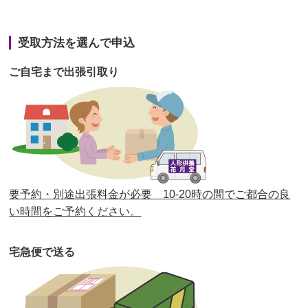
第42回人形供養祭
令和3年3月9日(水)
第41回人形供養祭
令和3年1月27日(水)
受取方法を選んで申込
第40回人形供養祭
令和2年12月7日(月)
ご自宅まで出張引取り
第39回人形供養祭
令和2年10月22日(木)
第38回人形供養祭
令和2年8月26日(水)
第37回人形供養祭
令和2年6月8日(月)
第36回人形供養祭
令和2年4月16日(木)
要予約・別途出張料金が必要 10-20時の間でご都合の良
第35回人形供養祭
令和2年2月13日(木)
い時間をご予約ください。
第34回人形供養祭
令和元年12月18日(水)
宅急便で送る
第33回人形供養祭
令和元年9月11日(水)
第32回人形供養祭
令和元年6月12日(水)