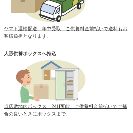
第31回人形供養祭
平成31年3月13日(水)
第30回人形供養祭
平成30年11月28日(水)
ヤマト運輸配送 年中受取 ご供養料金前払いで送料もお
第29回人形供養祭
平成30年5月23日(水)
客様負担となります。
第28回人形供養祭
平成29年12月8日(金)
人形供養ボックスへ持込
第27回人形供養祭
平成29年6月14日(水)
第26回人形供養祭
平成28年12月15日(木)
第25回人形供養祭
平成28年6月16日(木)
第24回人形供養祭
平成27年11月27日
第23回人形供養祭
平成26年12月5日
当店敷地内ボックス 24H可能 ご供養料金前払いでご都
合の良いときにボックスまで。
第22回人形供養祭
平成26年4月28日
第21回人形供養祭
平成25年12月26日