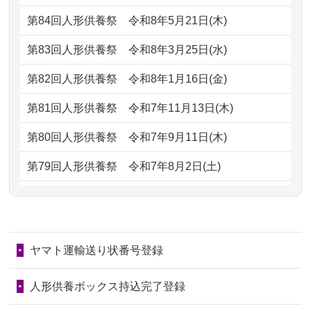
2026/07/06
9年間自由が丘店を見守ってくれてあり
2024/01/13
会社のようですが、きちんと供養して
第84回人形供養祭
令和8年5月21日(木)
がとう。
もらえるのですか？
第83回人形供養祭
令和8年3月25日(水)
2026/07/05
しっかりとお人形たちの供養をしてい
2024/01/13
お人形の引取りはお願いできますか？
ただけると...
第82回人形供養祭
令和8年1月16日(金)
2024/01/13
お人形を持込みたいのですが？
2026/06/30
長年大事にしてきた雛人形です、供養
第81回人形供養祭
令和7年11月13日(木)
していただ...
2024/01/13
供養後の通知はもらえますか？
第80回人形供養祭
令和7年9月11日(木)
2026/06/29
ガラスケースのまま引き取ってくださ
2024/01/13
供養が終わったお人形以外はどうして
第79回人形供養祭
令和7年8月2日(土)
るのが助か...
るのですか？
第78回人形供養祭
令和7年6月20日(金)
2026/06/28
子どもの頃、妹と一緒にお雛様を出し
2024/01/11
供養が終わったお人形はどうなるので
第77回人形供養祭
令和7年4月15日(火)
ました。お...
しょうか？
ヤマト運輸送り状番号登録
第76回人形供養祭
令和7年2月28日(金)
2026/06/28
きちんと供養していただけると思った
2024/01/04
ガラスケースは外しても良いですか？
ので、お願...
第75回人形供養祭
令和7年1月17日(金)
人形供養ボックス持込完了登録
2026/06/28
以前和人形やぬいぐるみを供養いただ