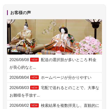
2026/08/06 10:06
茨城県の方からお申込み
お客様の声
2026/08/06 09:17
三重県の方からお申込み
2026/08/06 06:48
横浜市の方からお申込み
2026/08/05 15:07
東京都の方からお申込み
2026/08/05 11:33
神奈川の方からお申込み
2026/08/08
配送の選択肢が多いところ 料金
NEW
2026/08/04 17:34
西亀有の方からお申込み
が良心的なと...
2026/08/04 15:40
千葉県の方からお申込み
2026/08/04
ホームページが分かりやすい
NEW
2026/08/04 14:04
東京都の方からお申込み
2026/08/03
宅配で送れるとのことで、大事な
NEW
2026/08/04 00:38
中野区の方からお申込み
お雛様を手放す...
2026/08/03 21:17
愛知県の方からお申込み
2026/08/02
検索結果を複数拝見し、直観的に
NEW