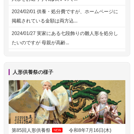
してくださ...
2026/07/31 08:41
埼玉県の方からお申込み
2024/02/01
供養・処分費ですが、ホームページに
2026/07/15
子供の頃から可愛がってきた七段飾り
掲載されている金額は両方込...
の雛人形で...
2024/01/27
実家にある七段飾りの雛人形を処分し
2026/07/15
お客様の声を読み、丁寧に供養してい
たいのですが 母親が高齢...
ただけそう...
2024/01/13
剥製の供養・処分をお願いできます
2026/07/13
遠方からでもご依頼出来る点と申込ま
か？
での方法が...
人形供養祭の様子
2024/01/13
ぬいぐるみを供養・処分して欲しいの
2026/07/11
思い出のある人形達を、ちゃんと供養
ですが？
したく、花...
2024/01/13
お雛様のセットを供養・処分したいの
2026/07/10
家から近かったので。
ですが、お雛様とお内裏様だ...
2026/07/08
誰も住んでいない実家の片付けを始め
2024/01/13
供養申込みの後、供養祭までお人形は
ました。 ...
どうなってるのですか？
第85回人形供養祭
令和8年7月16日(木)
NEW