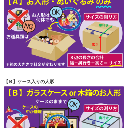
第63回人形供養祭
令和5年8月1日(火)
2026/06/20
雛人形をお道具も含め一式で引き取っ
第62回人形供養祭
令和5年6月21日(水)
てくださる...
第61回人形供養祭
令和5年5月19日(金)
第60回人形供養祭
令和5年3月28日(火)
第59回人形供養祭
令和5年2月10日(金)
第58回人形供養祭
令和5年12月21日(水)
第57回人形供養祭
令和4年11月22日(火)
【Ｂ】ケース入りの人形
第56回人形供養祭
令和4年10月19日(水)
第55回人形供養祭
令和4年9月8日(木)
第54回人形供養祭
令和4年8月1日(月)
第53回人形供養祭
令和4年7月1日(金)