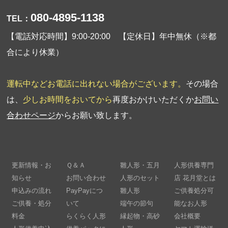
080-4895-1138
TEL：
【電話対応時間】9:00-20:00 【定休日】年中無休（※都
合により休業）
運転中などお電話に出れない場合がございます。
その場合
は、
少しお時間をおいてから
再度おかけいただくか
お問い
合わせページ
からお願い致します。
更新情報・お
Ｑ＆Ａ
雛人形・五月
人形供養専門
知らせ
お問い合わせ
人形のセット
店 花月堂とは
申込みの流れ
PayPayにつ
雛人形
ご供養処分可
ご供養・処分
いて
端午の節句
能なお人形
料金
らくらく人形
縁起物・高砂
会社概要