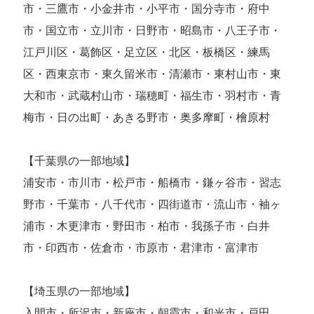
市・三鷹市・小金井市・小平市・国分寺市・府中
市・国立市・立川市・日野市・昭島市・八王子市・
江戸川区・葛飾区・足立区・北区・板橋区・練馬
区・西東京市・東久留米市・清瀬市・東村山市・東
大和市・武蔵村山市・瑞穂町・福生市・羽村市・青
梅市・日の出町・あきる野市・奥多摩町・檜原村
【千葉県の一部地域】
浦安市・市川市・松戸市・船橋市・鎌ヶ谷市・習志
野市・千葉市・八千代市・四街道市・流山市・袖ヶ
浦市・木更津市・野田市・柏市・我孫子市・白井
市・印西市・佐倉市・市原市・君津市・富津市
【埼玉県の一部地域】
入間市・所沢市・新座市・朝霞市・和光市・戸田