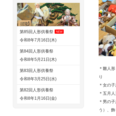
せていただきました。 手続...
2026/08/03 21:17
すが 母親が高齢...
愛知県の方からお申込み
2026/07/18
大切にしていたお
2024/01/13
剥製の供養・処分
人形をきちんと供養してくだ
2026/08/02 18:47
をお願いできますか？
さ...
虎ノ門の方からお申込み
第85回人形供養祭
NEW
2024/01/13
ぬいぐるみを供
2026/07/15
子供の頃から可愛
令和8年7月16日(木)
2026/08/02 11:15
養・処分して欲しいのです
がってきた七段飾りの雛人形
千葉県の方からお申込み
第84回人形供養祭
が？
で...
令和8年5月21日(木)
2026/08/02 10:39
2024/01/13
お雛様のセットを
2026/07/15
お客様の声を読
神奈川の方からお申込み
＊雛人形
第83回人形供養祭
供養・処分したいのですが、
み、丁寧に供養していただけ
り
令和8年3月25日(水)
2026/08/02 09:15
お雛様とお内裏様だ...
そう...
＊女の子
神奈川の方からお申込み
第82回人形供養祭
2024/01/13
供養申込みの後、
＊五月人
2026/07/13
遠方からでもご依
令和8年1月16日(金)
2026/08/02 06:46
供養祭までお人形はどうなっ
＊男の子
頼出来る点と申込までの方法
相模原の方からお申込み
てるのですか？
第81回人形供養祭
う）、飾
が...