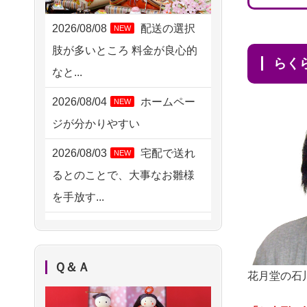
2026/08/07 09:26
平塚市の方からお申込み
2026/08/08
配送の選択
NEW
肢が多いところ 料金が良心的
2026/08/06 21:28
ら
なと...
埼玉県の方からお申込み
2026/08/04
ホームペー
NEW
2026/08/06 17:56
ジが分かりやすい
藤沢市の方からお申込み
2026/08/03
宅配で送れ
NEW
2026/08/06 10:06
るとのことで、大事なお雛様
茨城県の方からお申込み
を手放す...
2026/08/06 09:17
2026/08/02
検索結果を
NEW
三重県の方からお申込み
複数拝見し、直観的に良い感
2026/08/06 06:48
Ｑ＆Ａ
じがしま...
花月堂の石
横浜市の方からお申込み
2026/08/02
人形供養は
NEW