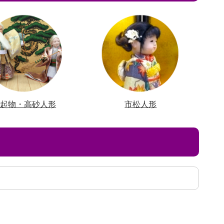
縁起物・高砂人形
市松人形