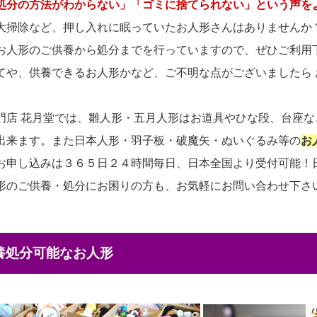
処分の方法がわからない」「ゴミに捨てられない」という声を
大掃除など、押し入れに眠っていたお人形さんはありませんか
お人形のご供養から処分までを行っていますので、ぜひご利用
てや、供養できるお人形かなど、ご不明な点がございましたら
門店 花月堂では、雛人形・五月人形はお道具やひな段、台座
出来ます。また日本人形・羽子板・破魔矢・ぬいぐるみ等の
お
お申し込みは３６５日２４時間毎日、日本全国より受付可能！
形のご供養・処分にお困りの方も、お気軽にお問い合わせ下さ
供養処分可能なお人形