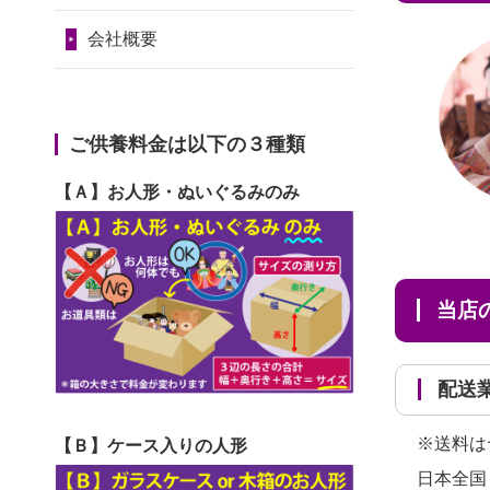
2024/01/11
供養が終わったお
と...
令和7年1月17日(金)
人形はどうなるのでしょう
会社概要
2026/06/30
長年大事にしてき
第74回人形供養祭
か？
た雛人形です、供養していた
令和6年12月4日(水)
2024/01/04
ガラスケースは外
だ...
第73回人形供養祭
ご供養料金は以下の３種類
しても良いですか？
2026/06/29
ガラスケースのま
令和6年10月17日(木)
【Ａ】お人形・ぬいぐるみのみ
ま引き取ってくださるのが助
第72回人形供養祭
か...
令和6年9月9日(月)
2026/06/28
子どもの頃、妹と
第71回人形供養祭
当
一緒にお雛様を出しました。
令和6年8月1日(木)
お...
第70回人形供養祭
配
2026/06/28
きちんと供養して
令和6年6月21日(金)
いただけると思ったので、お
※送料は
【Ｂ】ケース入りの人形
第69回人形供養祭
願...
日本全国