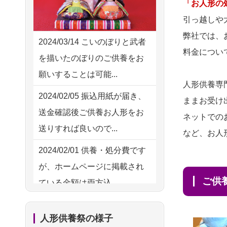
2026/08/05 15:07
「お人形の
ハードルが高そうに思えるの
東京都の方からお申込み
引っ越しや
ですが、...
弊社では、
2026/08/05 11:33
2024/03/14
こいのぼりと武者
2026/08/02
祖母の人形
NEW
料金につい
神奈川の方からお申込み
を描いたのぼりのご供養をお
供養の際も利用させていただ
願いすることは可能...
2026/08/04 17:34
き安心感がある
人形供養専
西亀有の方からお申込み
2024/02/05
振込用紙が届き、
ままお受け
2026/08/01
お人形の仕
NEW
送金確認後ご供養お人形をお
2026/08/04 15:40
ネットでの
分けなども丁寧に行う様子か
送りすれば良いので...
千葉県の方からお申込み
など、お人
ら、大切...
2024/02/01
供養・処分費です
2026/08/04 14:04
2026/07/25
供養の内容（料金
が、ホームページに掲載され
東京都の方からお申込み
や送り方等）がとても丁寧に
ご
ている金額は両方込...
説...
2026/08/04 00:38
2024/01/27
実家にある七段飾
中野区の方からお申込み
2026/07/18
つい先日も利用さ
人形供養祭の様子
りの雛人形を処分したいので