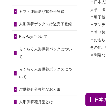
令和7年11月13日(木)
＊日本人
2026/08/01 19:28
2024/01/13
会社のようです
2026/07/11
思い出のある人形
人形、御
東京都の方からお申込み
が、きちんと供養してもらえ
ヤマト運輸送り状番号登録
第80回人形供養祭
達を、ちゃんと供養したく、
＊羽子板
るのですか？
令和7年9月11日(木)
2026/08/01 17:10
花...
人形供養ボックス持込完了登録
＊アンテ
東京都の方からお申込み
2024/01/13
お人形の引取りは
第79回人形供養祭
2026/07/10
家から近かったの
＊着せ替
お願いできますか？
PayPayについて
令和7年8月2日(土)
2026/08/01 11:07
で。
＊おもち
さいたの方からお申込み
2024/01/13
お人形を持込みた
第78回人形供養祭
その他、
2026/07/08
誰も住んでいない
らくらく人形供養パックについ
いのですが？
令和7年6月20日(金)
※剥製な
2026/07/31 17:28
実家の片付けを始めました。
て
栃木県の方からお申込み
2024/01/13
供養後の通知はも
...
第77回人形供養祭
らくらく人形供養ボックスにつ
らえますか？
令和7年4月15日(火)
2026/07/31 12:32
2026/07/06
9年間自由が丘店を
いて
東京都の方からお申込み
2024/01/13
供養が終わったお
見守ってくれてありがとう。
第76回人形供養祭
人形以外はどうしてるのです
ご供養処分可能なお人形
令和7年2月28日(金)
2026/07/31 10:29
2026/07/05
しっかりとお人形
か？
京都市の方からお申込み
日
たちの供養をしていただける
第75回人形供養祭
人形供養花月堂とは