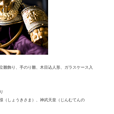
立雛飾り、手のり雛、木目込人形、ガラスケース入
り
様（しょうきさま）、神武天皇（じんむてんの