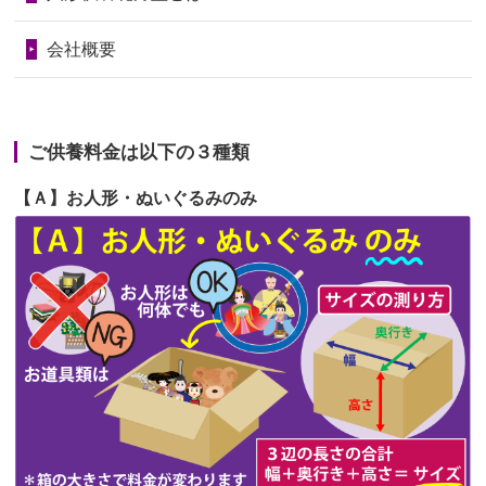
句に贈って...
第68回人形供養祭
令和6年3月22日(金)
会社概要
2026/06/23
ありがとうね
第67回人形供養祭
令和6年1月31日(水)
2026/06/22
長い間、ありがとうございました。髪
第66回人形供養祭
令和5年12月22日(金)
が伸びた時...
ご供養料金は以下の３種類
第65回人形供養祭
令和5年11月09日(木)
2026/06/22
娘の初めてのひな祭りにあわせて、娘
【Ａ】お人形・ぬいぐるみのみ
第64回人形供養祭
令和5年9月21日(木)
の祖父母か...
第63回人形供養祭
令和5年8月1日(火)
2026/06/20
雛人形をお道具も含め一式で引き取っ
第62回人形供養祭
令和5年6月21日(水)
てくださる...
第61回人形供養祭
令和5年5月19日(金)
第60回人形供養祭
令和5年3月28日(火)
第59回人形供養祭
令和5年2月10日(金)
第58回人形供養祭
令和5年12月21日(水)