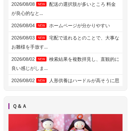
2026/08/08
配送の選択肢が多いところ 料金
NEW
2026/08/06 06:48
横浜市の方からお申込み
が良心的なと...
2026/08/05 15:07
東京都の方からお申込み
2026/08/04
ホームページが分かりやすい
NEW
2026/08/05 11:33
神奈川の方からお申込み
2026/08/03
宅配で送れるとのことで、大事な
NEW
2026/08/04 17:34
西亀有の方からお申込み
お雛様を手放す...
2026/08/04 15:40
千葉県の方からお申込み
2026/08/02
検索結果を複数拝見し、直観的に
NEW
2026/08/04 14:04
東京都の方からお申込み
良い感じがしま...
2026/08/04 00:38
中野区の方からお申込み
2026/08/02
人形供養はハードルが高そうに思
NEW
えるのですが、...
2026/08/03 21:17
愛知県の方からお申込み
2026/08/02
祖母の人形供養の際も利用させて
NEW
2026/08/02 18:47
虎ノ門の方からお申込み
Ｑ＆Ａ
いただき安心感がある
2026/08/02 11:15
千葉県の方からお申込み
2026/08/01
お人形の仕分けなども丁寧に行う
NEW
2026/08/02 10:39
神奈川の方からお申込み