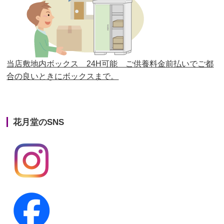
第25回人形供養祭
平成28年6月16日(木)
第24回人形供養祭
平成27年11月27日
第23回人形供養祭
平成26年12月5日
当店敷地内ボックス 24H可能 ご供養料金前払いでご都
合の良いときにボックスまで。
第22回人形供養祭
平成26年4月28日
第21回人形供養祭
平成25年12月26日
花月堂のSNS
第20回人形供養祭
平成25年5月10日
第19回人形供養祭
平成24年11月27日
第18回人形供養祭
平成24年6月21日
第17回人形供養祭
平成24年2月17日
第16回人形供養祭
平成23年10月4日