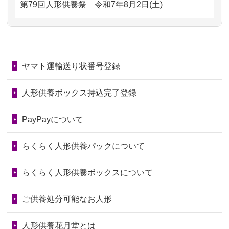
第79回人形供養祭
令和7年8月2日(土)
るのが助か...
るのですか？
第78回人形供養祭
令和7年6月20日(金)
2026/06/28
子どもの頃、妹と一緒にお雛様を出し
2024/01/11
供養が終わったお人形はどうなるので
第77回人形供養祭
令和7年4月15日(火)
ました。お...
しょうか？
ヤマト運輸送り状番号登録
第76回人形供養祭
令和7年2月28日(金)
2026/06/28
きちんと供養していただけると思った
2024/01/04
ガラスケースは外しても良いですか？
ので、お願...
第75回人形供養祭
令和7年1月17日(金)
人形供養ボックス持込完了登録
2026/06/28
以前和人形やぬいぐるみを供養いただ
第74回人形供養祭
令和6年12月4日(水)
PayPayについて
いたことが...
第73回人形供養祭
令和6年10月17日(木)
らくらく人形供養パックについて
2026/06/28
老後のことを考え体力のあるうちに身
第72回人形供養祭
令和6年9月9日(月)
の回りの物...
らくらく人形供養ボックスについて
第71回人形供養祭
令和6年8月1日(木)
2026/06/28
人形たちに これまで本当にありがとう
第70回人形供養祭
令和6年6月21日(金)
ご供養処分可能なお人形
天...
第69回人形供養祭
令和6年5月9日(木)
2026/06/24
今は亡き両親が孫（私の子供）の初節
人形供養花月堂とは