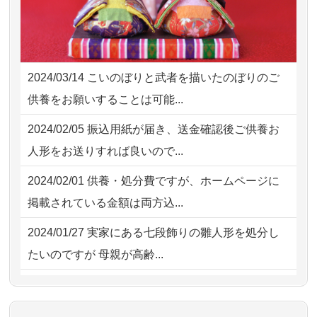
様子から、大切...
2026/08/02 09:15
神奈川の方からお申込み
2026/07/25
供養の内容（料金や送り方等）がとて
2026/08/02 06:46
相模原の方からお申込み
も丁寧に説...
2024/03/14
こいのぼりと武者を描いたのぼりのご
2026/08/01 19:28
東京都の方からお申込み
2026/07/18
つい先日も利用させていただきまし
供養をお願いすることは可能...
た。 手続...
2026/08/01 17:10
東京都の方からお申込み
2024/02/05
振込用紙が届き、送金確認後ご供養お
2026/07/18
大切にしていたお人形をきちんと供養
2026/08/01 11:07
さいたの方からお申込み
人形をお送りすれば良いので...
してくださ...
2026/07/31 17:28
栃木県の方からお申込み
2024/02/01
供養・処分費ですが、ホームページに
2026/07/15
子供の頃から可愛がってきた七段飾り
掲載されている金額は両方込...
の雛人形で...
2024/01/27
実家にある七段飾りの雛人形を処分し
2026/07/15
お客様の声を読み、丁寧に供養してい
たいのですが 母親が高齢...
ただけそう...
2024/01/13
剥製の供養・処分をお願いできます
2026/07/13
遠方からでもご依頼出来る点と申込ま
か？
での方法が...