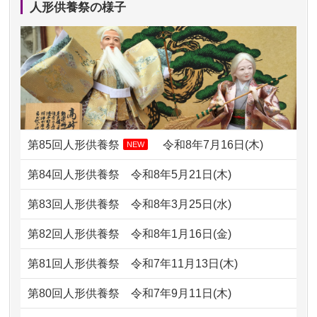
人形供養祭の様子
2024/01/13
ぬいぐるみを供養・処分して欲しいの
2026/07/11
思い出のある人形達を、ちゃんと供養
ですが？
したく、花...
2024/01/13
お雛様のセットを供養・処分したいの
2026/07/10
家から近かったので。
ですが、お雛様とお内裏様だ...
2026/07/08
誰も住んでいない実家の片付けを始め
2024/01/13
供養申込みの後、供養祭までお人形は
ました。 ...
どうなってるのですか？
第85回人形供養祭
令和8年7月16日(木)
NEW
2026/07/06
9年間自由が丘店を見守ってくれてあり
2024/01/13
会社のようですが、きちんと供養して
第84回人形供養祭
令和8年5月21日(木)
がとう。
もらえるのですか？
第83回人形供養祭
令和8年3月25日(水)
2026/07/05
しっかりとお人形たちの供養をしてい
2024/01/13
お人形の引取りはお願いできますか？
ただけると...
第82回人形供養祭
令和8年1月16日(金)
2024/01/13
お人形を持込みたいのですが？
2026/06/30
長年大事にしてきた雛人形です、供養
第81回人形供養祭
令和7年11月13日(木)
していただ...
2024/01/13
供養後の通知はもらえますか？
第80回人形供養祭
令和7年9月11日(木)
2026/06/29
ガラスケースのまま引き取ってくださ
2024/01/13
供養が終わったお人形以外はどうして