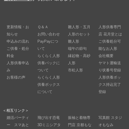
更新情報・お
Ｑ＆Ａ
雛人形・五月
人形供養専門
知らせ
お問い合わせ
人形のセット
店 花月堂とは
申込みの流れ
PayPayにつ
雛人形
ご供養処分可
ご供養・処分
いて
端午の節句
能なお人形
料金
らくらく人形
縁起物・高砂
会社概要
人形供養申込
供養パックに
人形
ヤマト運輸送
み
ついて
市松人形
り状番号登録
お客様の声
らくらく人形
人形供養ボッ
供養ボックス
クス持込完了
について
登録
＜相互リンク＞
婚活パーティ
飛び出す恐竜
振袖と着物専
写真館 スタジ
ー スマあと
3Dミニシアタ
門店 京都もな
オもなみ