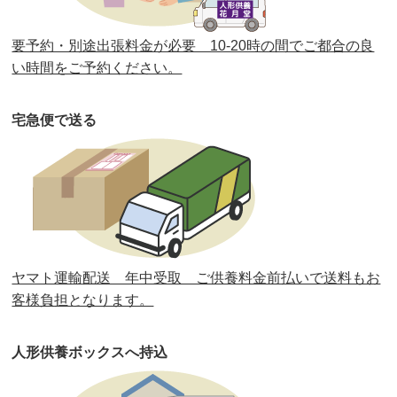
第36回人形供養祭
令和2年4月16日(木)
要予約・別途出張料金が必要 10-20時の間でご都合の良
第35回人形供養祭
令和2年2月13日(木)
い時間をご予約ください。
第34回人形供養祭
令和元年12月18日(水)
宅急便で送る
第33回人形供養祭
令和元年9月11日(水)
第32回人形供養祭
令和元年6月12日(水)
第31回人形供養祭
平成31年3月13日(水)
第30回人形供養祭
平成30年11月28日(水)
ヤマト運輸配送 年中受取 ご供養料金前払いで送料もお
第29回人形供養祭
平成30年5月23日(水)
客様負担となります。
第28回人形供養祭
平成29年12月8日(金)
人形供養ボックスへ持込
第27回人形供養祭
平成29年6月14日(水)
第26回人形供養祭
平成28年12月15日(木)