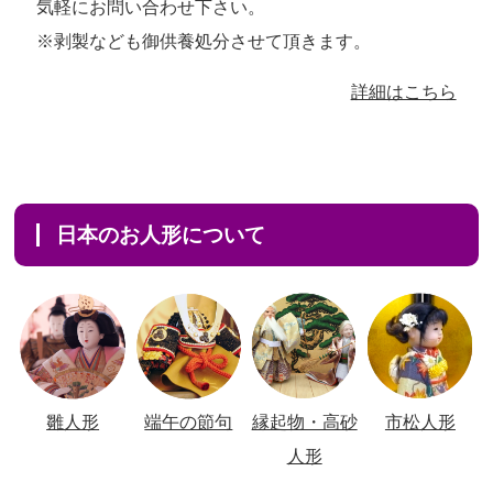
気軽にお問い合わせ下さい。
※剥製なども御供養処分させて頂きます。
詳細はこちら
日本のお人形について
雛人形
端午の節句
縁起物・高砂
市松人形
人形