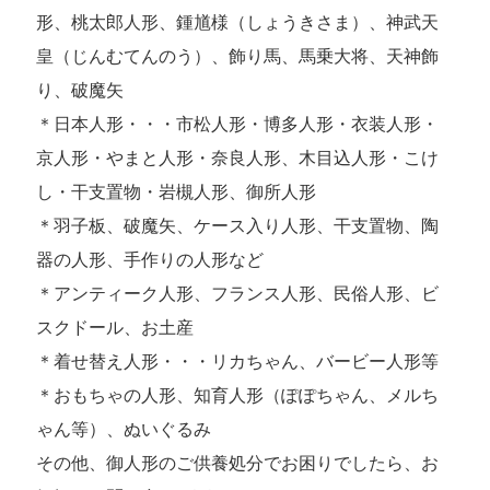
形、桃太郎人形、鍾馗様（しょうきさま）、神武天
皇（じんむてんのう）、飾り馬、馬乗大将、天神飾
り、破魔矢
＊日本人形・・・市松人形・博多人形・衣装人形・
京人形・やまと人形・奈良人形、木目込人形・こけ
し・干支置物・岩槻人形、御所人形
＊羽子板、破魔矢、ケース入り人形、干支置物、陶
器の人形、手作りの人形など
＊アンティーク人形、フランス人形、民俗人形、ビ
スクドール、お土産
＊着せ替え人形・・・リカちゃん、バービー人形等
＊おもちゃの人形、知育人形（ぽぽちゃん、メルち
ゃん等）、ぬいぐるみ
その他、御人形のご供養処分でお困りでしたら、お