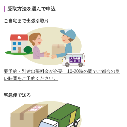
第41回人形供養祭
令和3年1月27日(水)
受取方法を選んで申込
第40回人形供養祭
令和2年12月7日(月)
ご自宅まで出張引取り
第39回人形供養祭
令和2年10月22日(木)
第38回人形供養祭
令和2年8月26日(水)
第37回人形供養祭
令和2年6月8日(月)
第36回人形供養祭
令和2年4月16日(木)
要予約・別途出張料金が必要 10-20時の間でご都合の良
第35回人形供養祭
令和2年2月13日(木)
い時間をご予約ください。
第34回人形供養祭
令和元年12月18日(水)
宅急便で送る
第33回人形供養祭
令和元年9月11日(水)
第32回人形供養祭
令和元年6月12日(水)
第31回人形供養祭
平成31年3月13日(水)