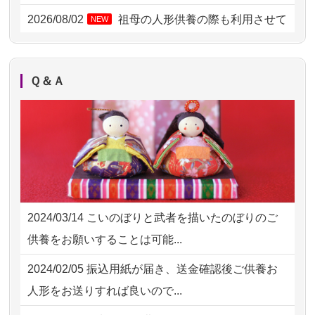
2026/08/01 17:10
東京都の方からお申込み
2026/08/02
祖母の人形供養の際も利用させて
NEW
いただき安心感がある
2026/08/01 11:07
さいたの方からお申込み
2026/08/01
お人形の仕分けなども丁寧に行う
NEW
2026/07/31 17:28
栃木県の方からお申込み
Ｑ＆Ａ
様子から、大切...
2026/07/31 12:32
東京都の方からお申込み
2026/07/25
供養の内容（料金や送り方等）がとて
2026/07/31 10:29
京都市の方からお申込み
も丁寧に説...
2026/07/31 08:41
埼玉県の方からお申込み
2026/07/18
つい先日も利用させていただきまし
2026/07/30 22:27
墨田区の方からお申込み
た。 手続...
2024/03/14
こいのぼりと武者を描いたのぼりのご
2026/07/30 17:02
神奈川の方からお申込み
2026/07/18
大切にしていたお人形をきちんと供養
供養をお願いすることは可能...
してくださ...
2026/07/30 15:59
神奈川の方からお申込み
2024/02/05
振込用紙が届き、送金確認後ご供養お
2026/07/15
子供の頃から可愛がってきた七段飾り
2026/07/30 08:46
東京都の方からお申込み
人形をお送りすれば良いので...
の雛人形で...
2026/07/29 15:08
神奈川の方からお申込み