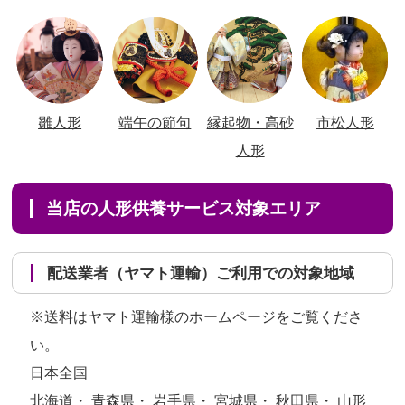
雛人形
端午の節句
縁起物・高砂
市松人形
人形
当店の人形供養サービス対象エリア
配送業者（ヤマト運輸）ご利用での対象地域
※送料はヤマト運輸様のホームページをご覧くださ
い。
日本全国
北海道・ 青森県・ 岩手県・ 宮城県・ 秋田県・ 山形