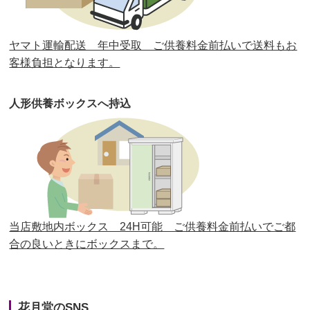
第30回人形供養祭
平成30年11月28日(水)
ヤマト運輸配送 年中受取 ご供養料金前払いで送料もお
第29回人形供養祭
平成30年5月23日(水)
客様負担となります。
第28回人形供養祭
平成29年12月8日(金)
人形供養ボックスへ持込
第27回人形供養祭
平成29年6月14日(水)
第26回人形供養祭
平成28年12月15日(木)
第25回人形供養祭
平成28年6月16日(木)
第24回人形供養祭
平成27年11月27日
第23回人形供養祭
平成26年12月5日
当店敷地内ボックス 24H可能 ご供養料金前払いでご都
合の良いときにボックスまで。
第22回人形供養祭
平成26年4月28日
第21回人形供養祭
平成25年12月26日
花月堂のSNS
第20回人形供養祭
平成25年5月10日