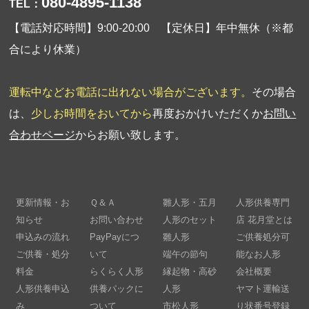
080-4895-1138
TEL：
【電話対応時間】9:00-20:00 【定休日】年中無休（※都
合により休業）
運転中などお電話に出れない場合がございます。
その場合
は、
少しお時間をおいてから
再度おかけいただくか
お問い
合わせページ
からお願い致します。
更新情報・お
Ｑ＆Ａ
雛人形・五月
人形供養専門
知らせ
お問い合わせ
人形のセット
店 花月堂とは
申込みの流れ
PayPayにつ
雛人形
ご供養処分可
ご供養・処分
いて
端午の節句
能なお人形
料金
らくらく人形
縁起物・高砂
会社概要
人形供養申込
供養パックに
人形
ヤマト運輸送
み
ついて
市松人形
り状番号登録