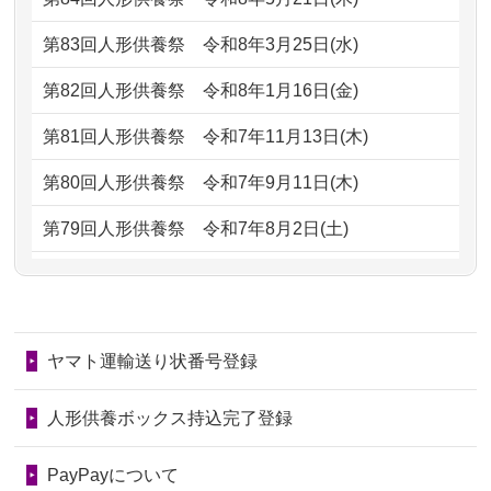
ただけると...
もらえるのですか？
第83回人形供養祭
令和8年3月25日(水)
2026/06/30
長年大事にしてきた雛人形です、供養
2024/01/13
お人形の引取りはお願いできますか？
していただ...
第82回人形供養祭
令和8年1月16日(金)
2024/01/13
お人形を持込みたいのですが？
2026/06/29
ガラスケースのまま引き取ってくださ
第81回人形供養祭
令和7年11月13日(木)
るのが助か...
2024/01/13
供養後の通知はもらえますか？
第80回人形供養祭
令和7年9月11日(木)
2026/06/28
子どもの頃、妹と一緒にお雛様を出し
2024/01/13
供養が終わったお人形以外はどうして
第79回人形供養祭
令和7年8月2日(土)
ました。お...
るのですか？
第78回人形供養祭
令和7年6月20日(金)
2026/06/28
きちんと供養していただけると思った
2024/01/11
供養が終わったお人形はどうなるので
第77回人形供養祭
令和7年4月15日(火)
ので、お願...
しょうか？
ヤマト運輸送り状番号登録
第76回人形供養祭
令和7年2月28日(金)
2026/06/28
以前和人形やぬいぐるみを供養いただ
2024/01/04
ガラスケースは外しても良いですか？
いたことが...
第75回人形供養祭
令和7年1月17日(金)
人形供養ボックス持込完了登録
2026/06/28
老後のことを考え体力のあるうちに身
第74回人形供養祭
令和6年12月4日(水)
PayPayについて
の回りの物...