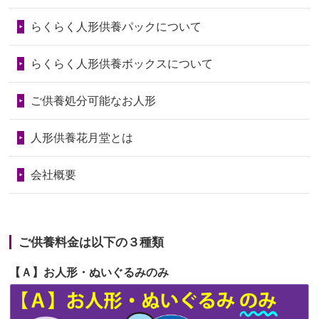
第73回人形供養祭
令和6年10月17日(木)
らくらく人形供養パックについて
2026/06/28
人形たちに これまで本当にありがとう
第72回人形供養祭
令和6年9月9日(月)
天...
らくらく人形供養ボックスについて
第71回人形供養祭
令和6年8月1日(木)
2026/06/24
今は亡き両親が孫（私の子供）の初節
第70回人形供養祭
令和6年6月21日(金)
ご供養処分可能なお人形
句に贈って...
第69回人形供養祭
令和6年5月9日(木)
2026/06/23
ありがとうね
人形供養花月堂とは
第68回人形供養祭
令和6年3月22日(金)
2026/06/22
長い間、ありがとうございました。髪
会社概要
が伸びた時...
第67回人形供養祭
令和6年1月31日(水)
2026/06/22
娘の初めてのひな祭りにあわせて、娘
第66回人形供養祭
令和5年12月22日(金)
の祖父母か...
ご供養料金は以下の３種類
第65回人形供養祭
令和5年11月09日(木)
2026/06/20
雛人形をお道具も含め一式で引き取っ
【Ａ】お人形・ぬいぐるみのみ
第64回人形供養祭
令和5年9月21日(木)
てくださる...
第63回人形供養祭
令和5年8月1日(火)
2026/06/19
インターネット検索でホームページを