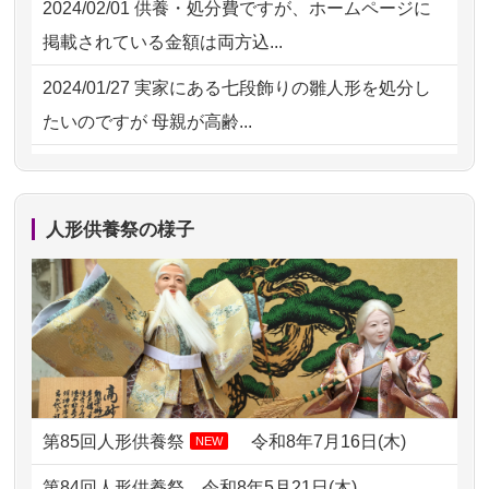
2024/02/01
供養・処分費ですが、ホームページに
2026/07/15
お客様の声を読み、丁寧に供養してい
掲載されている金額は両方込...
ただけそう...
2024/01/27
実家にある七段飾りの雛人形を処分し
2026/07/13
遠方からでもご依頼出来る点と申込ま
たいのですが 母親が高齢...
での方法が...
2024/01/13
剥製の供養・処分をお願いできます
2026/07/11
思い出のある人形達を、ちゃんと供養
か？
したく、花...
人形供養祭の様子
2024/01/13
ぬいぐるみを供養・処分して欲しいの
2026/07/10
家から近かったので。
ですが？
2026/07/08
誰も住んでいない実家の片付けを始め
2024/01/13
お雛様のセットを供養・処分したいの
ました。 ...
ですが、お雛様とお内裏様だ...
2026/07/06
9年間自由が丘店を見守ってくれてあり
2024/01/13
供養申込みの後、供養祭までお人形は
がとう。
どうなってるのですか？
第85回人形供養祭
令和8年7月16日(木)
NEW
2026/07/05
しっかりとお人形たちの供養をしてい
2024/01/13
会社のようですが、きちんと供養して
第84回人形供養祭
令和8年5月21日(木)