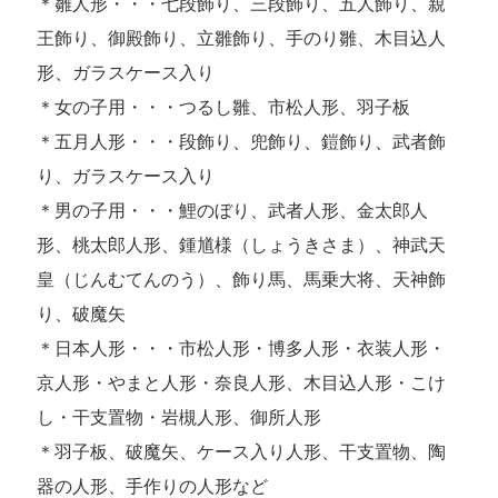
＊雛人形・・・七段飾り、三段飾り、五人飾り、親
王飾り、御殿飾り、立雛飾り、手のり雛、木目込人
形、ガラスケース入り
＊女の子用・・・つるし雛、市松人形、羽子板
＊五月人形・・・段飾り、兜飾り、鎧飾り、武者飾
り、ガラスケース入り
＊男の子用・・・鯉のぼり、武者人形、金太郎人
形、桃太郎人形、鍾馗様（しょうきさま）、神武天
皇（じんむてんのう）、飾り馬、馬乗大将、天神飾
り、破魔矢
＊日本人形・・・市松人形・博多人形・衣装人形・
京人形・やまと人形・奈良人形、木目込人形・こけ
し・干支置物・岩槻人形、御所人形
＊羽子板、破魔矢、ケース入り人形、干支置物、陶
器の人形、手作りの人形など