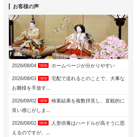
2026/08/04 17:34
西亀有の方からお申込み
お客様の声
2026/08/04 15:40
千葉県の方からお申込み
2026/08/04 14:04
東京都の方からお申込み
2026/08/04 00:38
中野区の方からお申込み
2026/08/03 21:17
愛知県の方からお申込み
2026/08/04
ホームページが分かりやすい
NEW
2026/08/02 18:47
虎ノ門の方からお申込み
2026/08/03
宅配で送れるとのことで、大事な
NEW
2026/08/02 11:15
千葉県の方からお申込み
お雛様を手放す...
2026/08/02 10:39
神奈川の方からお申込み
2026/08/02
検索結果を複数拝見し、直観的に
NEW
2026/08/02 09:15
神奈川の方からお申込み
良い感じがしま...
2026/08/02 06:46
相模原の方からお申込み
2026/08/02
人形供養はハードルが高そうに思
NEW
2026/08/01 19:28
東京都の方からお申込み
えるのですが、...