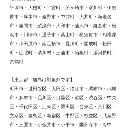
平塚市・大磯町・二宮町・茅ヶ崎市・寒川町・伊勢
原市・厚木市・秦野市・中井町・大井町・海老名
市・座間市・綾瀬市・大和市・藤沢市・鎌倉市・横
浜市・川崎市・逗子市・葉山町・横須賀市・相模原
市・小田原市・南足柄市・愛川町・開成町・松田
町・山北町・清川村・三浦市・箱根町・湯河原町・
真鶴町
【東京都 離島は対象外です】
町田市・世田谷区・大田区・狛江市・調布市・稲城
市・多摩市・品川区・目黒区・港区・渋谷区・中央
区・千代田区・江東区・墨田区・台東区・荒川区・
文京区・豊島区・新宿区・中野区・杉並区・武蔵野
市・三鷹市・小金井市・小平市・国分寺市・府中