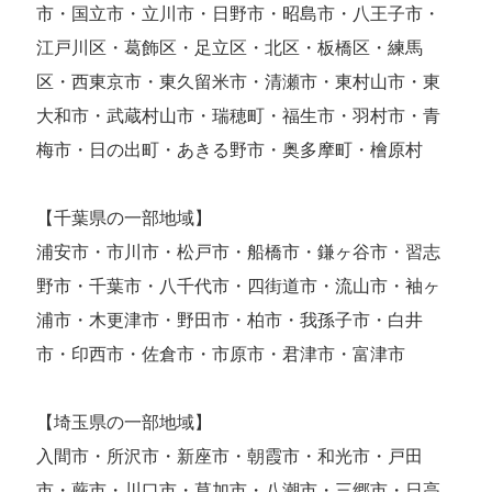
市・国立市・立川市・日野市・昭島市・八王子市・
江戸川区・葛飾区・足立区・北区・板橋区・練馬
区・西東京市・東久留米市・清瀬市・東村山市・東
大和市・武蔵村山市・瑞穂町・福生市・羽村市・青
梅市・日の出町・あきる野市・奥多摩町・檜原村
【千葉県の一部地域】
浦安市・市川市・松戸市・船橋市・鎌ヶ谷市・習志
野市・千葉市・八千代市・四街道市・流山市・袖ヶ
浦市・木更津市・野田市・柏市・我孫子市・白井
市・印西市・佐倉市・市原市・君津市・富津市
【埼玉県の一部地域】
入間市・所沢市・新座市・朝霞市・和光市・戸田
市・蕨市・川口市・草加市・八潮市・三郷市・日高