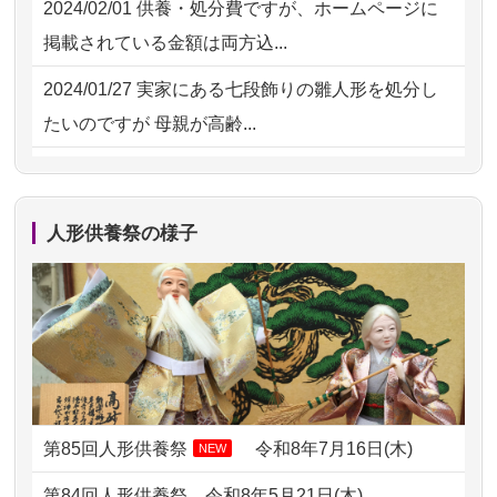
2024/02/01
供養・処分費ですが、ホームページに
2026/07/15
子供の頃から可愛がってきた七段飾り
掲載されている金額は両方込...
の雛人形で...
2024/01/27
実家にある七段飾りの雛人形を処分し
2026/07/15
お客様の声を読み、丁寧に供養してい
たいのですが 母親が高齢...
ただけそう...
2024/01/13
剥製の供養・処分をお願いできます
2026/07/13
遠方からでもご依頼出来る点と申込ま
か？
での方法が...
人形供養祭の様子
2024/01/13
ぬいぐるみを供養・処分して欲しいの
2026/07/11
思い出のある人形達を、ちゃんと供養
ですが？
したく、花...
2024/01/13
お雛様のセットを供養・処分したいの
2026/07/10
家から近かったので。
ですが、お雛様とお内裏様だ...
2026/07/08
誰も住んでいない実家の片付けを始め
2024/01/13
供養申込みの後、供養祭までお人形は
ました。 ...
どうなってるのですか？
第85回人形供養祭
令和8年7月16日(木)
NEW
2026/07/06
9年間自由が丘店を見守ってくれてあり
2024/01/13
会社のようですが、きちんと供養して
第84回人形供養祭
令和8年5月21日(木)