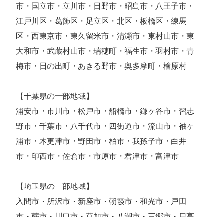
市・国立市・立川市・日野市・昭島市・八王子市・
江戸川区・葛飾区・足立区・北区・板橋区・練馬
区・西東京市・東久留米市・清瀬市・東村山市・東
大和市・武蔵村山市・瑞穂町・福生市・羽村市・青
梅市・日の出町・あきる野市・奥多摩町・檜原村
【千葉県の一部地域】
浦安市・市川市・松戸市・船橋市・鎌ヶ谷市・習志
野市・千葉市・八千代市・四街道市・流山市・袖ヶ
浦市・木更津市・野田市・柏市・我孫子市・白井
市・印西市・佐倉市・市原市・君津市・富津市
【埼玉県の一部地域】
入間市・所沢市・新座市・朝霞市・和光市・戸田
市・蕨市・川口市・草加市・八潮市・三郷市・日高