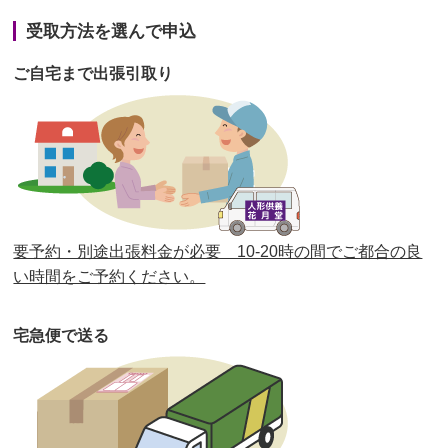
第41回人形供養祭
令和3年1月27日(水)
受取方法を選んで申込
第40回人形供養祭
令和2年12月7日(月)
ご自宅まで出張引取り
第39回人形供養祭
令和2年10月22日(木)
第38回人形供養祭
令和2年8月26日(水)
第37回人形供養祭
令和2年6月8日(月)
第36回人形供養祭
令和2年4月16日(木)
要予約・別途出張料金が必要 10-20時の間でご都合の良
第35回人形供養祭
令和2年2月13日(木)
い時間をご予約ください。
第34回人形供養祭
令和元年12月18日(水)
宅急便で送る
第33回人形供養祭
令和元年9月11日(水)
第32回人形供養祭
令和元年6月12日(水)
第31回人形供養祭
平成31年3月13日(水)