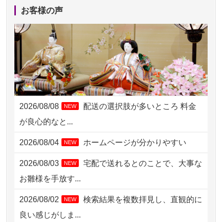
2026/08/06 10:06
茨城県の方からお申込み
お客様の声
2026/08/06 09:17
三重県の方からお申込み
2026/08/06 06:48
横浜市の方からお申込み
2026/08/05 15:07
東京都の方からお申込み
2026/08/05 11:33
神奈川の方からお申込み
2026/08/08
配送の選択肢が多いところ 料金
NEW
2026/08/04 17:34
西亀有の方からお申込み
が良心的なと...
2026/08/04 15:40
千葉県の方からお申込み
2026/08/04
ホームページが分かりやすい
NEW
2026/08/04 14:04
東京都の方からお申込み
2026/08/03
宅配で送れるとのことで、大事な
NEW
2026/08/04 00:38
中野区の方からお申込み
お雛様を手放す...
2026/08/03 21:17
愛知県の方からお申込み
2026/08/02
検索結果を複数拝見し、直観的に
NEW
2026/08/02 18:47
虎ノ門の方からお申込み
良い感じがしま...