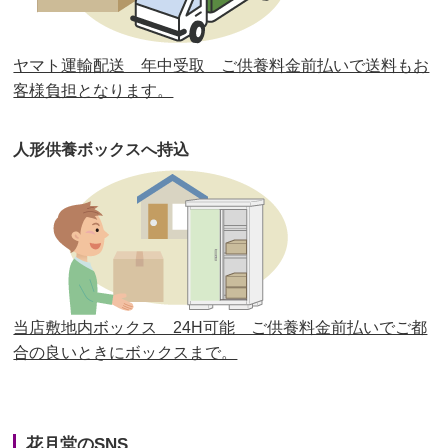
第30回人形供養祭
平成30年11月28日(水)
ヤマト運輸配送 年中受取 ご供養料金前払いで送料もお
第29回人形供養祭
平成30年5月23日(水)
客様負担となります。
第28回人形供養祭
平成29年12月8日(金)
人形供養ボックスへ持込
第27回人形供養祭
平成29年6月14日(水)
第26回人形供養祭
平成28年12月15日(木)
第25回人形供養祭
平成28年6月16日(木)
第24回人形供養祭
平成27年11月27日
第23回人形供養祭
平成26年12月5日
当店敷地内ボックス 24H可能 ご供養料金前払いでご都
合の良いときにボックスまで。
第22回人形供養祭
平成26年4月28日
第21回人形供養祭
平成25年12月26日
花月堂のSNS
第20回人形供養祭
平成25年5月10日