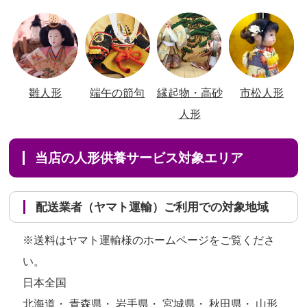
雛人形
端午の節句
縁起物・高砂
市松人形
人形
当店の人形供養サービス対象エリア
配送業者（ヤマト運輸）ご利用での対象地域
※送料はヤマト運輸様のホームページをご覧くださ
い。
日本全国
北海道・ 青森県・ 岩手県・ 宮城県・ 秋田県・ 山形