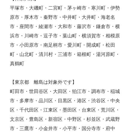
平塚市・大磯町・二宮町・茅ヶ崎市・寒川町・伊勢
原市・厚木市・秦野市・中井町・大井町・海老名
市・座間市・綾瀬市・大和市・藤沢市・鎌倉市・横
浜市・川崎市・逗子市・葉山町・横須賀市・相模原
市・小田原市・南足柄市・愛川町・開成町・松田
町・山北町・清川村・三浦市・箱根町・湯河原町・
真鶴町
【東京都 離島は対象外です】
町田市・世田谷区・大田区・狛江市・調布市・稲城
市・多摩市・品川区・目黒区・港区・渋谷区・中央
区・千代田区・江東区・墨田区・台東区・荒川区・
文京区・豊島区・新宿区・中野区・杉並区・武蔵野
市・三鷹市・小金井市・小平市・国分寺市・府中