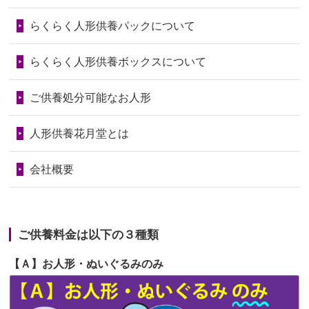
第73回人形供養祭
令和6年10月17日(木)
らくらく人形供養パックについて
2026/06/28
老後のことを考え体力のあるうちに身
第72回人形供養祭
令和6年9月9日(月)
の回りの物...
らくらく人形供養ボックスについて
第71回人形供養祭
令和6年8月1日(木)
2026/06/28
人形たちに これまで本当にありがとう
第70回人形供養祭
令和6年6月21日(金)
ご供養処分可能なお人形
天...
第69回人形供養祭
令和6年5月9日(木)
2026/06/24
今は亡き両親が孫（私の子供）の初節
人形供養花月堂とは
句に贈って...
第68回人形供養祭
令和6年3月22日(金)
会社概要
2026/06/23
ありがとうね
第67回人形供養祭
令和6年1月31日(水)
2026/06/22
長い間、ありがとうございました。髪
第66回人形供養祭
令和5年12月22日(金)
が伸びた時...
ご供養料金は以下の３種類
第65回人形供養祭
令和5年11月09日(木)
2026/06/22
娘の初めてのひな祭りにあわせて、娘
【Ａ】お人形・ぬいぐるみのみ
第64回人形供養祭
令和5年9月21日(木)
の祖父母か...
第63回人形供養祭
令和5年8月1日(火)
2026/06/20
雛人形をお道具も含め一式で引き取っ