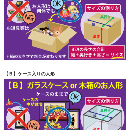
第62回人形供養祭
令和5年6月21日(水)
てくださる...
第61回人形供養祭
令和5年5月19日(金)
第60回人形供養祭
令和5年3月28日(火)
第59回人形供養祭
令和5年2月10日(金)
第58回人形供養祭
令和5年12月21日(水)
第57回人形供養祭
令和4年11月22日(火)
【Ｂ】ケース入りの人形
第56回人形供養祭
令和4年10月19日(水)
第55回人形供養祭
令和4年9月8日(木)
第54回人形供養祭
令和4年8月1日(月)
第53回人形供養祭
令和4年7月1日(金)
第52回人形供養祭
令和4年5月17日(火)