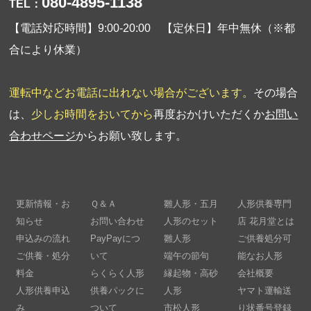
080-4895-1138
TEL：
【電話対応時間】9:00-20:00 【定休日】年中無休（※都
合により休業）
運転中などお電話に出れない場合がございます。
その場合
は、
少しお時間をおいてから
再度おかけいただくか
お問い
合わせページ
からお願い致します。
更新情報・お
Ｑ＆Ａ
雛人形・五月
人形供養専門
知らせ
お問い合わせ
人形のセット
店 花月堂とは
申込みの流れ
PayPayにつ
雛人形
ご供養処分可
ご供養・処分
いて
端午の節句
能なお人形
料金
らくらく人形
縁起物・高砂
会社概要
人形供養申込
供養パックに
人形
ヤマト運輸送
み
ついて
市松人形
り状番号登録