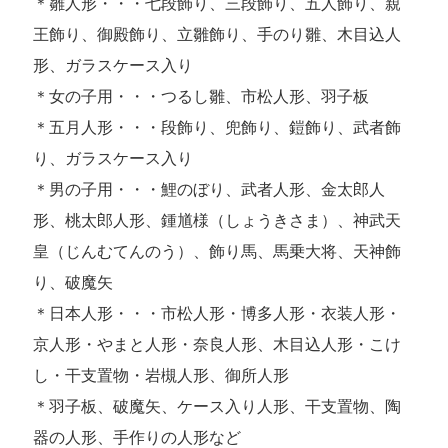
＊雛人形・・・七段飾り、三段飾り、五人飾り、親
王飾り、御殿飾り、立雛飾り、手のり雛、木目込人
形、ガラスケース入り
＊女の子用・・・つるし雛、市松人形、羽子板
＊五月人形・・・段飾り、兜飾り、鎧飾り、武者飾
り、ガラスケース入り
＊男の子用・・・鯉のぼり、武者人形、金太郎人
形、桃太郎人形、鍾馗様（しょうきさま）、神武天
皇（じんむてんのう）、飾り馬、馬乗大将、天神飾
り、破魔矢
＊日本人形・・・市松人形・博多人形・衣装人形・
京人形・やまと人形・奈良人形、木目込人形・こけ
し・干支置物・岩槻人形、御所人形
＊羽子板、破魔矢、ケース入り人形、干支置物、陶
器の人形、手作りの人形など