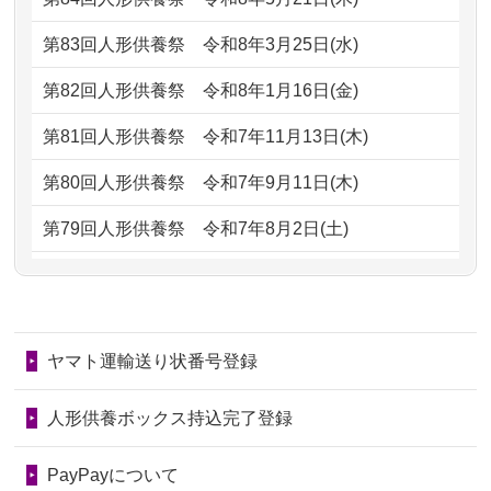
がとう。
もらえるのですか？
第83回人形供養祭
令和8年3月25日(水)
2026/07/05
しっかりとお人形たちの供養をしてい
2024/01/13
お人形の引取りはお願いできますか？
ただけると...
第82回人形供養祭
令和8年1月16日(金)
2024/01/13
お人形を持込みたいのですが？
2026/06/30
長年大事にしてきた雛人形です、供養
第81回人形供養祭
令和7年11月13日(木)
していただ...
2024/01/13
供養後の通知はもらえますか？
第80回人形供養祭
令和7年9月11日(木)
2026/06/29
ガラスケースのまま引き取ってくださ
2024/01/13
供養が終わったお人形以外はどうして
第79回人形供養祭
令和7年8月2日(土)
るのが助か...
るのですか？
第78回人形供養祭
令和7年6月20日(金)
2026/06/28
子どもの頃、妹と一緒にお雛様を出し
2024/01/11
供養が終わったお人形はどうなるので
第77回人形供養祭
令和7年4月15日(火)
ました。お...
しょうか？
ヤマト運輸送り状番号登録
第76回人形供養祭
令和7年2月28日(金)
2026/06/28
きちんと供養していただけると思った
2024/01/04
ガラスケースは外しても良いですか？
ので、お願...
第75回人形供養祭
令和7年1月17日(金)
人形供養ボックス持込完了登録
2026/06/28
以前和人形やぬいぐるみを供養いただ
第74回人形供養祭
令和6年12月4日(水)
PayPayについて
いたことが...