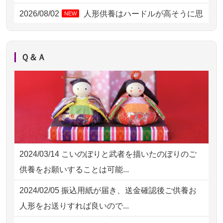
2026/08/02 11:15
千葉県の方からお申込み
2026/08/02
人形供養はハードルが高そうに思
NEW
えるのですが、...
2026/08/02 10:39
神奈川の方からお申込み
2026/08/02
祖母の人形供養の際も利用させて
NEW
2026/08/02 09:15
神奈川の方からお申込み
Ｑ＆Ａ
いただき安心感がある
2026/08/02 06:46
相模原の方からお申込み
2026/08/01
お人形の仕分けなども丁寧に行う
NEW
2026/08/01 19:28
東京都の方からお申込み
様子から、大切...
2026/08/01 17:10
東京都の方からお申込み
2026/07/25
供養の内容（料金や送り方等）がとて
2026/08/01 11:07
さいたの方からお申込み
も丁寧に説...
2024/03/14
こいのぼりと武者を描いたのぼりのご
2026/07/31 17:28
栃木県の方からお申込み
2026/07/18
つい先日も利用させていただきまし
供養をお願いすることは可能...
た。 手続...
2026/07/31 12:32
東京都の方からお申込み
2024/02/05
振込用紙が届き、送金確認後ご供養お
2026/07/18
大切にしていたお人形をきちんと供養
2026/07/31 10:29
京都市の方からお申込み
人形をお送りすれば良いので...
してくださ...
2026/07/31 08:41
埼玉県の方からお申込み