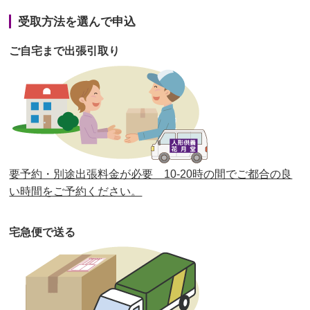
第41回人形供養祭
令和3年1月27日(水)
受取方法を選んで申込
第40回人形供養祭
令和2年12月7日(月)
ご自宅まで出張引取り
第39回人形供養祭
令和2年10月22日(木)
第38回人形供養祭
令和2年8月26日(水)
第37回人形供養祭
令和2年6月8日(月)
第36回人形供養祭
令和2年4月16日(木)
要予約・別途出張料金が必要 10-20時の間でご都合の良
第35回人形供養祭
令和2年2月13日(木)
い時間をご予約ください。
第34回人形供養祭
令和元年12月18日(水)
宅急便で送る
第33回人形供養祭
令和元年9月11日(水)
第32回人形供養祭
令和元年6月12日(水)
第31回人形供養祭
平成31年3月13日(水)