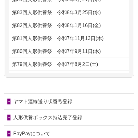
ただけると...
もらえるのですか？
第83回人形供養祭
令和8年3月25日(水)
2026/06/30
長年大事にしてきた雛人形です、供養
2024/01/13
お人形の引取りはお願いできますか？
していただ...
第82回人形供養祭
令和8年1月16日(金)
2024/01/13
お人形を持込みたいのですが？
2026/06/29
ガラスケースのまま引き取ってくださ
第81回人形供養祭
令和7年11月13日(木)
るのが助か...
2024/01/13
供養後の通知はもらえますか？
第80回人形供養祭
令和7年9月11日(木)
2026/06/28
子どもの頃、妹と一緒にお雛様を出し
2024/01/13
供養が終わったお人形以外はどうして
第79回人形供養祭
令和7年8月2日(土)
ました。お...
るのですか？
第78回人形供養祭
令和7年6月20日(金)
2026/06/28
きちんと供養していただけると思った
2024/01/11
供養が終わったお人形はどうなるので
第77回人形供養祭
令和7年4月15日(火)
ので、お願...
しょうか？
ヤマト運輸送り状番号登録
第76回人形供養祭
令和7年2月28日(金)
2026/06/28
以前和人形やぬいぐるみを供養いただ
2024/01/04
ガラスケースは外しても良いですか？
いたことが...
第75回人形供養祭
令和7年1月17日(金)
人形供養ボックス持込完了登録
2026/06/28
老後のことを考え体力のあるうちに身
第74回人形供養祭
令和6年12月4日(水)
PayPayについて
の回りの物...