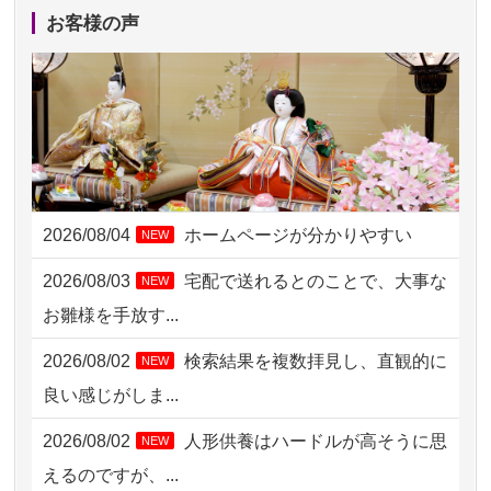
2026/08/04 17:34
西亀有の方からお申込み
お客様の声
2026/08/04 15:40
千葉県の方からお申込み
2026/08/04 14:04
東京都の方からお申込み
2026/08/04 00:38
中野区の方からお申込み
2026/08/03 21:17
愛知県の方からお申込み
2026/08/04
ホームページが分かりやすい
NEW
2026/08/02 18:47
虎ノ門の方からお申込み
2026/08/03
宅配で送れるとのことで、大事な
NEW
2026/08/02 11:15
千葉県の方からお申込み
お雛様を手放す...
2026/08/02 10:39
神奈川の方からお申込み
2026/08/02
検索結果を複数拝見し、直観的に
NEW
2026/08/02 09:15
神奈川の方からお申込み
良い感じがしま...
2026/08/02 06:46
相模原の方からお申込み
2026/08/02
人形供養はハードルが高そうに思
NEW
2026/08/01 19:28
東京都の方からお申込み
えるのですが、...