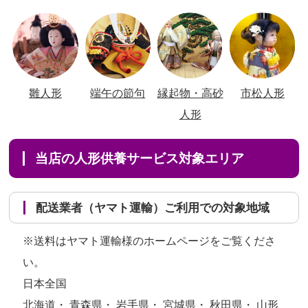
雛人形
端午の節句
縁起物・高砂
市松人形
人形
当店の人形供養サービス対象エリア
配送業者（ヤマト運輸）ご利用での対象地域
※送料はヤマト運輸様のホームページをご覧くださ
い。
日本全国
北海道・ 青森県・ 岩手県・ 宮城県・ 秋田県・ 山形