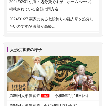
2024/02/01
供養・処分費ですが、ホームページに
2026/07/15
お客様の声を読み、丁寧に供養してい
掲載されている金額は両方込...
ただけそう...
2024/01/27
実家にある七段飾りの雛人形を処分し
2026/07/13
遠方からでもご依頼出来る点と申込ま
たいのですが 母親が高齢...
での方法が...
2024/01/13
剥製の供養・処分をお願いできます
2026/07/11
思い出のある人形達を、ちゃんと供養
か？
したく、花...
人形供養祭の様子
2024/01/13
ぬいぐるみを供養・処分して欲しいの
2026/07/10
家から近かったので。
ですが？
2026/07/08
誰も住んでいない実家の片付けを始め
2024/01/13
お雛様のセットを供養・処分したいの
ました。 ...
ですが、お雛様とお内裏様だ...
2026/07/06
9年間自由が丘店を見守ってくれてあり
2024/01/13
供養申込みの後、供養祭までお人形は
がとう。
どうなってるのですか？
第85回人形供養祭
令和8年7月16日(木)
NEW
2026/07/05
しっかりとお人形たちの供養をしてい
2024/01/13
会社のようですが、きちんと供養して
第84回人形供養祭
令和8年5月21日(木)