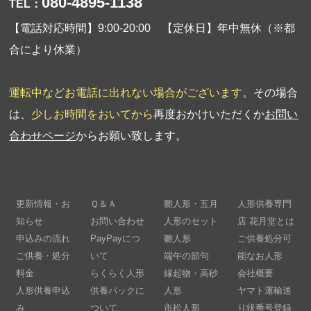
080-4895-1138
TEL：
【電話対応時間】9:00-20:00 【定休日】年中無休（※都
合により休業）
運転中などお電話に出れない場合がございます。
その場合
は、
少しお時間をおいてから
再度おかけいただくか
お問い
合わせページ
からお願い致します。
更新情報・お
Ｑ＆Ａ
雛人形・五月
人形供養専門
知らせ
お問い合わせ
人形のセット
店 花月堂とは
申込みの流れ
PayPayにつ
雛人形
ご供養処分可
ご供養・処分
いて
端午の節句
能なお人形
料金
らくらく人形
縁起物・高砂
会社概要
人形供養申込
供養パックに
人形
ヤマト運輸送
み
ついて
市松人形
り状番号登録