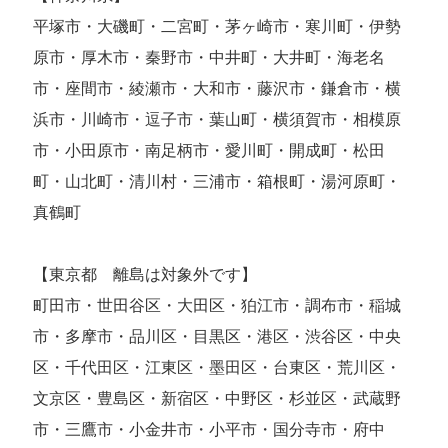
平塚市・大磯町・二宮町・茅ヶ崎市・寒川町・伊勢
原市・厚木市・秦野市・中井町・大井町・海老名
市・座間市・綾瀬市・大和市・藤沢市・鎌倉市・横
浜市・川崎市・逗子市・葉山町・横須賀市・相模原
市・小田原市・南足柄市・愛川町・開成町・松田
町・山北町・清川村・三浦市・箱根町・湯河原町・
真鶴町
【東京都 離島は対象外です】
町田市・世田谷区・大田区・狛江市・調布市・稲城
市・多摩市・品川区・目黒区・港区・渋谷区・中央
区・千代田区・江東区・墨田区・台東区・荒川区・
文京区・豊島区・新宿区・中野区・杉並区・武蔵野
市・三鷹市・小金井市・小平市・国分寺市・府中