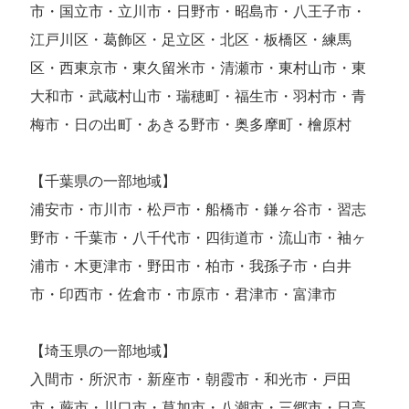
市・国立市・立川市・日野市・昭島市・八王子市・
江戸川区・葛飾区・足立区・北区・板橋区・練馬
区・西東京市・東久留米市・清瀬市・東村山市・東
大和市・武蔵村山市・瑞穂町・福生市・羽村市・青
梅市・日の出町・あきる野市・奥多摩町・檜原村
【千葉県の一部地域】
浦安市・市川市・松戸市・船橋市・鎌ヶ谷市・習志
野市・千葉市・八千代市・四街道市・流山市・袖ヶ
浦市・木更津市・野田市・柏市・我孫子市・白井
市・印西市・佐倉市・市原市・君津市・富津市
【埼玉県の一部地域】
入間市・所沢市・新座市・朝霞市・和光市・戸田
市・蕨市・川口市・草加市・八潮市・三郷市・日高