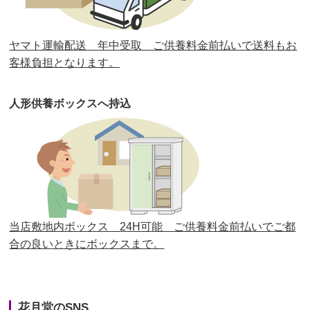
第30回人形供養祭
平成30年11月28日(水)
ヤマト運輸配送 年中受取 ご供養料金前払いで送料もお
第29回人形供養祭
平成30年5月23日(水)
客様負担となります。
第28回人形供養祭
平成29年12月8日(金)
人形供養ボックスへ持込
第27回人形供養祭
平成29年6月14日(水)
第26回人形供養祭
平成28年12月15日(木)
第25回人形供養祭
平成28年6月16日(木)
第24回人形供養祭
平成27年11月27日
第23回人形供養祭
平成26年12月5日
当店敷地内ボックス 24H可能 ご供養料金前払いでご都
合の良いときにボックスまで。
第22回人形供養祭
平成26年4月28日
第21回人形供養祭
平成25年12月26日
花月堂のSNS
第20回人形供養祭
平成25年5月10日