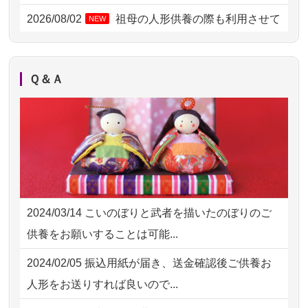
2026/08/01 17:10
東京都の方からお申込み
2026/08/02
祖母の人形供養の際も利用させて
NEW
いただき安心感がある
2026/08/01 11:07
さいたの方からお申込み
2026/08/01
お人形の仕分けなども丁寧に行う
NEW
2026/07/31 17:28
栃木県の方からお申込み
Ｑ＆Ａ
様子から、大切...
2026/07/31 12:32
東京都の方からお申込み
2026/07/25
供養の内容（料金や送り方等）がとて
2026/07/31 10:29
京都市の方からお申込み
も丁寧に説...
2026/07/31 08:41
埼玉県の方からお申込み
2026/07/18
つい先日も利用させていただきまし
2026/07/30 22:27
墨田区の方からお申込み
た。 手続...
2024/03/14
こいのぼりと武者を描いたのぼりのご
2026/07/30 17:02
神奈川の方からお申込み
2026/07/18
大切にしていたお人形をきちんと供養
供養をお願いすることは可能...
してくださ...
2026/07/30 15:59
神奈川の方からお申込み
2024/02/05
振込用紙が届き、送金確認後ご供養お
2026/07/15
子供の頃から可愛がってきた七段飾り
2026/07/30 08:46
東京都の方からお申込み
人形をお送りすれば良いので...
の雛人形で...
2026/07/29 15:08
神奈川の方からお申込み