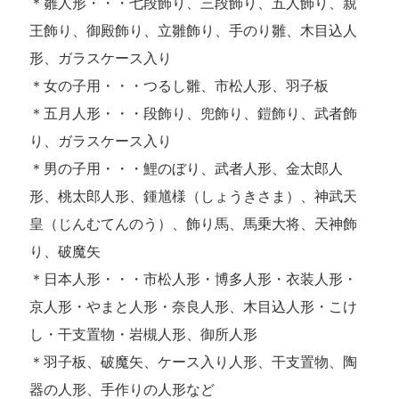
＊雛人形・・・七段飾り、三段飾り、五人飾り、親
王飾り、御殿飾り、立雛飾り、手のり雛、木目込人
形、ガラスケース入り
＊女の子用・・・つるし雛、市松人形、羽子板
＊五月人形・・・段飾り、兜飾り、鎧飾り、武者飾
り、ガラスケース入り
＊男の子用・・・鯉のぼり、武者人形、金太郎人
形、桃太郎人形、鍾馗様（しょうきさま）、神武天
皇（じんむてんのう）、飾り馬、馬乗大将、天神飾
り、破魔矢
＊日本人形・・・市松人形・博多人形・衣装人形・
京人形・やまと人形・奈良人形、木目込人形・こけ
し・干支置物・岩槻人形、御所人形
＊羽子板、破魔矢、ケース入り人形、干支置物、陶
器の人形、手作りの人形など