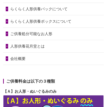
第73回人形供養祭
令和6年10月17日(木)
らくらく人形供養パックについて
2026/06/28
人形たちに これまで本当にありがとう
第72回人形供養祭
令和6年9月9日(月)
天...
らくらく人形供養ボックスについて
第71回人形供養祭
令和6年8月1日(木)
2026/06/24
今は亡き両親が孫（私の子供）の初節
第70回人形供養祭
令和6年6月21日(金)
ご供養処分可能なお人形
句に贈って...
第69回人形供養祭
令和6年5月9日(木)
2026/06/23
ありがとうね
人形供養花月堂とは
第68回人形供養祭
令和6年3月22日(金)
2026/06/22
長い間、ありがとうございました。髪
会社概要
が伸びた時...
第67回人形供養祭
令和6年1月31日(水)
2026/06/22
娘の初めてのひな祭りにあわせて、娘
第66回人形供養祭
令和5年12月22日(金)
の祖父母か...
ご供養料金は以下の３種類
第65回人形供養祭
令和5年11月09日(木)
2026/06/20
雛人形をお道具も含め一式で引き取っ
【Ａ】お人形・ぬいぐるみのみ
第64回人形供養祭
令和5年9月21日(木)
てくださる...
第63回人形供養祭
令和5年8月1日(火)
2026/06/19
インターネット検索でホームページを