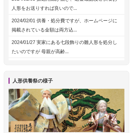
2026/07/18
大切にしていたお人形をきちんと供養
2026/07/31 12:32
東京都の方からお申込み
人形をお送りすれば良いので...
してくださ...
2026/07/31 10:29
京都市の方からお申込み
2024/02/01
供養・処分費ですが、ホームページに
2026/07/15
子供の頃から可愛がってきた七段飾り
掲載されている金額は両方込...
の雛人形で...
2024/01/27
実家にある七段飾りの雛人形を処分し
2026/07/15
お客様の声を読み、丁寧に供養してい
たいのですが 母親が高齢...
ただけそう...
2024/01/13
剥製の供養・処分をお願いできます
2026/07/13
遠方からでもご依頼出来る点と申込ま
か？
での方法が...
人形供養祭の様子
2024/01/13
ぬいぐるみを供養・処分して欲しいの
2026/07/11
思い出のある人形達を、ちゃんと供養
ですが？
したく、花...
2024/01/13
お雛様のセットを供養・処分したいの
2026/07/10
家から近かったので。
ですが、お雛様とお内裏様だ...
2026/07/08
誰も住んでいない実家の片付けを始め
2024/01/13
供養申込みの後、供養祭までお人形は
ました。 ...