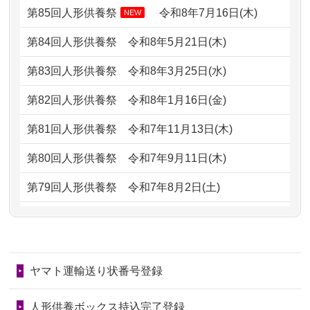
どうなってるのですか？
第85回人形供養祭
令和8年7月16日(木)
NEW
2026/07/06
9年間自由が丘店を見守ってくれてあり
2024/01/13
会社のようですが、きちんと供養して
第84回人形供養祭
令和8年5月21日(木)
がとう。
もらえるのですか？
第83回人形供養祭
令和8年3月25日(水)
2026/07/05
しっかりとお人形たちの供養をしてい
2024/01/13
お人形の引取りはお願いできますか？
ただけると...
第82回人形供養祭
令和8年1月16日(金)
2024/01/13
お人形を持込みたいのですが？
2026/06/30
長年大事にしてきた雛人形です、供養
第81回人形供養祭
令和7年11月13日(木)
していただ...
2024/01/13
供養後の通知はもらえますか？
第80回人形供養祭
令和7年9月11日(木)
2026/06/29
ガラスケースのまま引き取ってくださ
2024/01/13
供養が終わったお人形以外はどうして
第79回人形供養祭
令和7年8月2日(土)
るのが助か...
るのですか？
第78回人形供養祭
令和7年6月20日(金)
2026/06/28
子どもの頃、妹と一緒にお雛様を出し
2024/01/11
供養が終わったお人形はどうなるので
第77回人形供養祭
令和7年4月15日(火)
ました。お...
しょうか？
ヤマト運輸送り状番号登録
第76回人形供養祭
令和7年2月28日(金)
2026/06/28
きちんと供養していただけると思った
2024/01/04
ガラスケースは外しても良いですか？
ので、お願...
第75回人形供養祭
令和7年1月17日(金)
人形供養ボックス持込完了登録