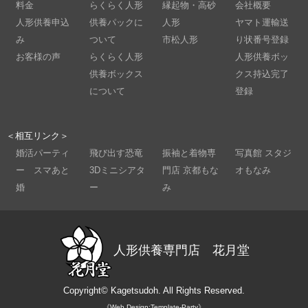
料金
らくらく人形
縁起物・高砂
会社概要
人形供養申込
供養パックに
人形
ヤマト運輸送
み
ついて
市松人形
り状番号登録
お客様の声
らくらく人形
人形供養ボッ
供養ボックス
クス持込完了
について
登録
＜相互リンク＞
婚活パーティ
飛び出す恐竜
振袖と着物専
写真館 スタジ
ー スマあと
3Dミニシアタ
門店 京都もな
オもなみ
婚
ー
み
人形供養専門店 花月堂
Copyright©
Kagetsudoh.
All Rights Reserved.
《Web Design:Template-Party》