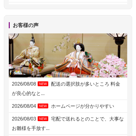
2026/08/06 21:28
埼玉県の方からお申込み
2026/08/06 17:56
藤沢市の方からお申込み
お客様の声
2026/08/06 10:06
茨城県の方からお申込み
2026/08/06 09:17
三重県の方からお申込み
2026/08/06 06:48
横浜市の方からお申込み
2026/08/05 15:07
東京都の方からお申込み
2026/08/08
配送の選択肢が多いところ 料金
NEW
2026/08/05 11:33
神奈川の方からお申込み
が良心的なと...
2026/08/04 17:34
西亀有の方からお申込み
2026/08/04
ホームページが分かりやすい
NEW
2026/08/04 15:40
千葉県の方からお申込み
2026/08/03
宅配で送れるとのことで、大事な
NEW
2026/08/04 14:04
東京都の方からお申込み
お雛様を手放す...