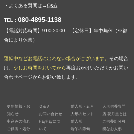
・よくある質問は→
Q&A
080-4895-1138
TEL：
【電話対応時間】9:00-20:00 【定休日】年中無休（※都
合により休業）
運転中などお電話に出れない場合がございます。
その場合
は、
少しお時間をおいてから
再度おかけいただくか
お問い
合わせページ
からお願い致します。
更新情報・お
Ｑ＆Ａ
雛人形・五月
人形供養専門
知らせ
お問い合わせ
人形のセット
店 花月堂とは
申込みの流れ
PayPayにつ
雛人形
ご供養処分可
ご供養・処分
いて
端午の節句
能なお人形