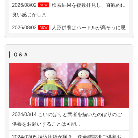
2026/08/04 00:38
中野区の方からお申込み
2026/08/02
検索結果を複数拝見し、直観的に
NEW
2026/08/03 21:17
愛知県の方からお申込み
良い感じがしま...
2026/08/02 18:47
虎ノ門の方からお申込み
2026/08/02
人形供養はハードルが高そうに思
NEW
えるのですが、...
2026/08/02 11:15
千葉県の方からお申込み
2026/08/02
祖母の人形供養の際も利用させて
NEW
2026/08/02 10:39
神奈川の方からお申込み
Ｑ＆Ａ
いただき安心感がある
2026/08/02 09:15
神奈川の方からお申込み
2026/08/01
お人形の仕分けなども丁寧に行う
NEW
2026/08/02 06:46
相模原の方からお申込み
様子から、大切...
2026/08/01 19:28
東京都の方からお申込み
2026/07/25
供養の内容（料金や送り方等）がとて
2026/08/01 17:10
東京都の方からお申込み
も丁寧に説...
2024/03/14
こいのぼりと武者を描いたのぼりのご
2026/08/01 11:07
さいたの方からお申込み
2026/07/18
つい先日も利用させていただきまし
供養をお願いすることは可能...
た。 手続...
2026/07/31 17:28
栃木県の方からお申込み
2024/02/05
振込用紙が届き、送金確認後ご供養お