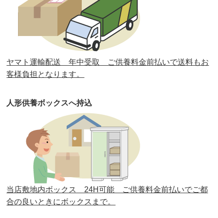
第32回人形供養祭
令和元年6月12日(水)
第31回人形供養祭
平成31年3月13日(水)
第30回人形供養祭
平成30年11月28日(水)
ヤマト運輸配送 年中受取 ご供養料金前払いで送料もお
第29回人形供養祭
平成30年5月23日(水)
客様負担となります。
第28回人形供養祭
平成29年12月8日(金)
人形供養ボックスへ持込
第27回人形供養祭
平成29年6月14日(水)
第26回人形供養祭
平成28年12月15日(木)
第25回人形供養祭
平成28年6月16日(木)
第24回人形供養祭
平成27年11月27日
第23回人形供養祭
平成26年12月5日
当店敷地内ボックス 24H可能 ご供養料金前払いでご都
合の良いときにボックスまで。
第22回人形供養祭
平成26年4月28日