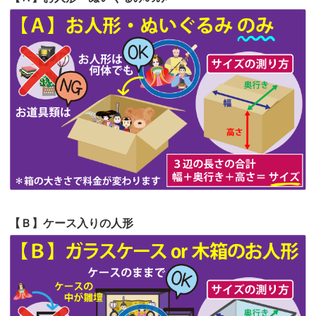
第64回人形供養祭
令和5年9月21日(木)
の祖父母か...
第63回人形供養祭
令和5年8月1日(火)
2026/06/20
雛人形をお道具も含め一式で引き取っ
第62回人形供養祭
令和5年6月21日(水)
てくださる...
第61回人形供養祭
令和5年5月19日(金)
第60回人形供養祭
令和5年3月28日(火)
第59回人形供養祭
令和5年2月10日(金)
第58回人形供養祭
令和5年12月21日(水)
第57回人形供養祭
令和4年11月22日(火)
【Ｂ】ケース入りの人形
第56回人形供養祭
令和4年10月19日(水)
第55回人形供養祭
令和4年9月8日(木)
第54回人形供養祭
令和4年8月1日(月)