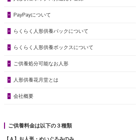
2026/06/28
以前和人形やぬいぐるみを供養いただ
第74回人形供養祭
令和6年12月4日(水)
PayPayについて
いたことが...
第73回人形供養祭
令和6年10月17日(木)
らくらく人形供養パックについて
2026/06/28
老後のことを考え体力のあるうちに身
第72回人形供養祭
令和6年9月9日(月)
の回りの物...
らくらく人形供養ボックスについて
第71回人形供養祭
令和6年8月1日(木)
2026/06/28
人形たちに これまで本当にありがとう
第70回人形供養祭
令和6年6月21日(金)
ご供養処分可能なお人形
天...
第69回人形供養祭
令和6年5月9日(木)
2026/06/24
今は亡き両親が孫（私の子供）の初節
人形供養花月堂とは
句に贈って...
第68回人形供養祭
令和6年3月22日(金)
会社概要
2026/06/23
ありがとうね
第67回人形供養祭
令和6年1月31日(水)
2026/06/22
長い間、ありがとうございました。髪
第66回人形供養祭
令和5年12月22日(金)
が伸びた時...
ご供養料金は以下の３種類
第65回人形供養祭
令和5年11月09日(木)
2026/06/22
娘の初めてのひな祭りにあわせて、娘
【Ａ】お人形・ぬいぐるみのみ