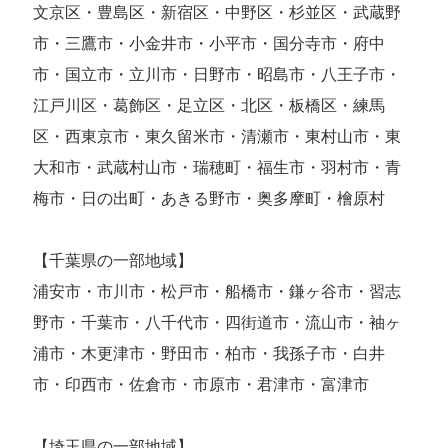
文京区・豊島区・新宿区・中野区・杉並区・武蔵野
市・三鷹市・小金井市・小平市・国分寺市・府中
市・国立市・立川市・日野市・昭島市・八王子市・
江戸川区・葛飾区・足立区・北区・板橋区・練馬
区・西東京市・東久留米市・清瀬市・東村山市・東
大和市・武蔵村山市・瑞穂町・福生市・羽村市・青
梅市・日の出町・あきる野市・奥多摩町・檜原村
【千葉県の一部地域】
浦安市・市川市・松戸市・船橋市・鎌ヶ谷市・習志
野市・千葉市・八千代市・四街道市・流山市・袖ヶ
浦市・木更津市・野田市・柏市・我孫子市・白井
市・印西市・佐倉市・市原市・君津市・富津市
【埼玉県の一部地域】