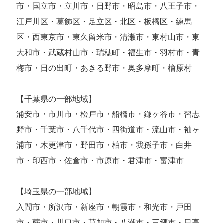
市・国立市・立川市・日野市・昭島市・八王子市・
江戸川区・葛飾区・足立区・北区・板橋区・練馬
区・西東京市・東久留米市・清瀬市・東村山市・東
大和市・武蔵村山市・瑞穂町・福生市・羽村市・青
梅市・日の出町・あきる野市・奥多摩町・檜原村
【千葉県の一部地域】
浦安市・市川市・松戸市・船橋市・鎌ヶ谷市・習志
野市・千葉市・八千代市・四街道市・流山市・袖ヶ
浦市・木更津市・野田市・柏市・我孫子市・白井
市・印西市・佐倉市・市原市・君津市・富津市
【埼玉県の一部地域】
入間市・所沢市・新座市・朝霞市・和光市・戸田
市・蕨市・川口市・草加市・八潮市・三郷市・日高