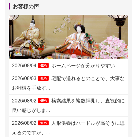
2026/08/06 06:48
横浜市の方からお申込み
お客様の声
2026/08/05 15:07
東京都の方からお申込み
2026/08/05 11:33
神奈川の方からお申込み
2026/08/04 17:34
西亀有の方からお申込み
2026/08/04 15:40
千葉県の方からお申込み
2026/08/04
ホームページが分かりやすい
NEW
2026/08/04 14:04
東京都の方からお申込み
2026/08/03
宅配で送れるとのことで、大事な
NEW
2026/08/04 00:38
中野区の方からお申込み
お雛様を手放す...
2026/08/03 21:17
愛知県の方からお申込み
2026/08/02
検索結果を複数拝見し、直観的に
NEW
2026/08/02 18:47
虎ノ門の方からお申込み
良い感じがしま...
2026/08/02 11:15
千葉県の方からお申込み
2026/08/02
人形供養はハードルが高そうに思
NEW
2026/08/02 10:39
神奈川の方からお申込み
えるのですが、...