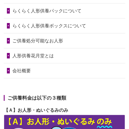
第73回人形供養祭
令和6年10月17日(木)
らくらく人形供養パックについて
2026/06/28
人形たちに これまで本当にありがとう
第72回人形供養祭
令和6年9月9日(月)
天...
らくらく人形供養ボックスについて
第71回人形供養祭
令和6年8月1日(木)
2026/06/24
今は亡き両親が孫（私の子供）の初節
第70回人形供養祭
令和6年6月21日(金)
ご供養処分可能なお人形
句に贈って...
第69回人形供養祭
令和6年5月9日(木)
2026/06/23
ありがとうね
人形供養花月堂とは
第68回人形供養祭
令和6年3月22日(金)
2026/06/22
長い間、ありがとうございました。髪
会社概要
が伸びた時...
第67回人形供養祭
令和6年1月31日(水)
2026/06/22
娘の初めてのひな祭りにあわせて、娘
第66回人形供養祭
令和5年12月22日(金)
の祖父母か...
ご供養料金は以下の３種類
第65回人形供養祭
令和5年11月09日(木)
2026/06/20
雛人形をお道具も含め一式で引き取っ
【Ａ】お人形・ぬいぐるみのみ
第64回人形供養祭
令和5年9月21日(木)
てくださる...
第63回人形供養祭
令和5年8月1日(火)
2026/06/19
インターネット検索でホームページを