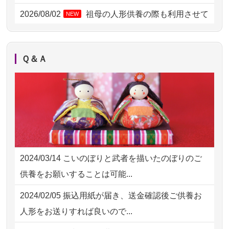
2026/08/02 09:15
神奈川の方からお申込み
2026/08/02
祖母の人形供養の際も利用させて
NEW
いただき安心感がある
2026/08/02 06:46
相模原の方からお申込み
2026/08/01
お人形の仕分けなども丁寧に行う
NEW
2026/08/01 19:28
東京都の方からお申込み
Ｑ＆Ａ
様子から、大切...
2026/08/01 17:10
東京都の方からお申込み
2026/07/25
供養の内容（料金や送り方等）がとて
2026/08/01 11:07
さいたの方からお申込み
も丁寧に説...
2026/07/31 17:28
栃木県の方からお申込み
2026/07/18
つい先日も利用させていただきまし
2026/07/31 12:32
東京都の方からお申込み
た。 手続...
2024/03/14
こいのぼりと武者を描いたのぼりのご
2026/07/31 10:29
京都市の方からお申込み
2026/07/18
大切にしていたお人形をきちんと供養
供養をお願いすることは可能...
してくださ...
2026/07/31 08:41
埼玉県の方からお申込み
2024/02/05
振込用紙が届き、送金確認後ご供養お
2026/07/15
子供の頃から可愛がってきた七段飾り
2026/07/30 22:27
墨田区の方からお申込み
人形をお送りすれば良いので...
の雛人形で...
2026/07/30 17:02
神奈川の方からお申込み