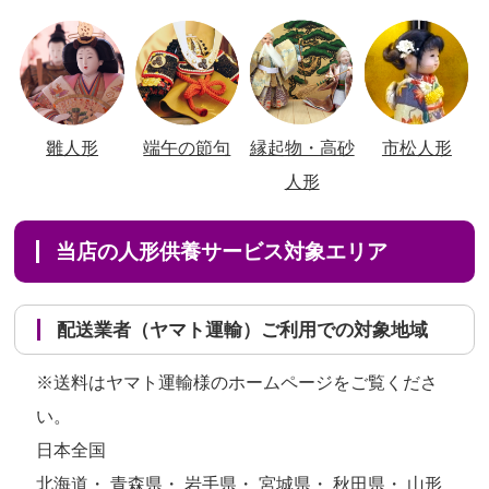
雛人形
端午の節句
縁起物・高砂
市松人形
人形
当店の人形供養サービス対象エリア
配送業者（ヤマト運輸）ご利用での対象地域
※送料はヤマト運輸様のホームページをご覧くださ
い。
日本全国
北海道・ 青森県・ 岩手県・ 宮城県・ 秋田県・ 山形