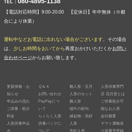
080-4895-1138
TEL：
【電話対応時間】9:00-20:00 【定休日】年中無休（※都
合により休業）
運転中などお電話に出れない場合がございます。
その場合
は、
少しお時間をおいてから
再度おかけいただくか
お問い
合わせページ
からお願い致します。
更新情報・お
Ｑ＆Ａ
雛人形・五月
人形供養専門
知らせ
お問い合わせ
人形のセット
店 花月堂とは
申込みの流れ
PayPayにつ
雛人形
ご供養処分可
ご供養・処分
いて
端午の節句
能なお人形
料金
らくらく人形
縁起物・高砂
会社概要
人形供養申込
供養パックに
人形
ヤマト運輸送
み
ついて
市松人形
り状番号登録