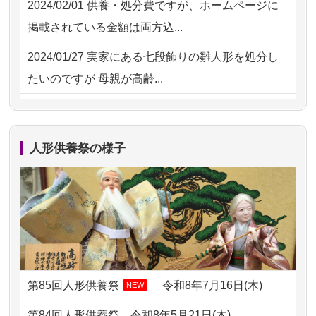
2024/02/01
供養・処分費ですが、ホームページに
2026/07/15
お客様の声を読み、丁寧に供養してい
掲載されている金額は両方込...
ただけそう...
2024/01/27
実家にある七段飾りの雛人形を処分し
2026/07/13
遠方からでもご依頼出来る点と申込ま
たいのですが 母親が高齢...
での方法が...
2024/01/13
剥製の供養・処分をお願いできます
2026/07/11
思い出のある人形達を、ちゃんと供養
か？
したく、花...
人形供養祭の様子
2024/01/13
ぬいぐるみを供養・処分して欲しいの
2026/07/10
家から近かったので。
ですが？
2026/07/08
誰も住んでいない実家の片付けを始め
2024/01/13
お雛様のセットを供養・処分したいの
ました。 ...
ですが、お雛様とお内裏様だ...
2026/07/06
9年間自由が丘店を見守ってくれてあり
2024/01/13
供養申込みの後、供養祭までお人形は
がとう。
どうなってるのですか？
第85回人形供養祭
令和8年7月16日(木)
NEW
2026/07/05
しっかりとお人形たちの供養をしてい
2024/01/13
会社のようですが、きちんと供養して
第84回人形供養祭
令和8年5月21日(木)