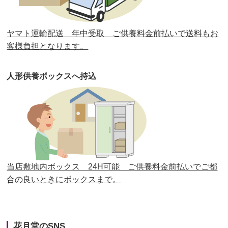
第30回人形供養祭
平成30年11月28日(水)
ヤマト運輸配送 年中受取 ご供養料金前払いで送料もお
第29回人形供養祭
平成30年5月23日(水)
客様負担となります。
第28回人形供養祭
平成29年12月8日(金)
人形供養ボックスへ持込
第27回人形供養祭
平成29年6月14日(水)
第26回人形供養祭
平成28年12月15日(木)
第25回人形供養祭
平成28年6月16日(木)
第24回人形供養祭
平成27年11月27日
第23回人形供養祭
平成26年12月5日
当店敷地内ボックス 24H可能 ご供養料金前払いでご都
合の良いときにボックスまで。
第22回人形供養祭
平成26年4月28日
第21回人形供養祭
平成25年12月26日
花月堂のSNS
第20回人形供養祭
平成25年5月10日