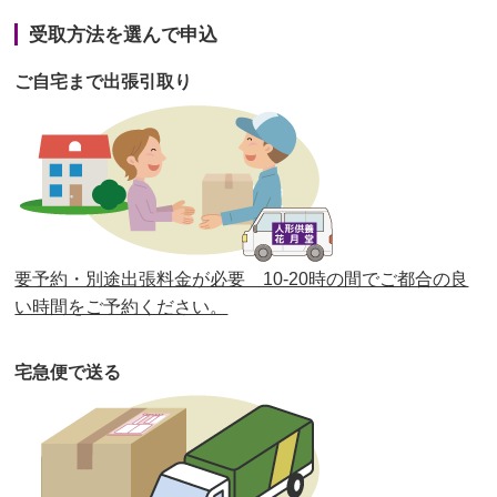
第41回人形供養祭
令和3年1月27日(水)
受取方法を選んで申込
第40回人形供養祭
令和2年12月7日(月)
ご自宅まで出張引取り
第39回人形供養祭
令和2年10月22日(木)
第38回人形供養祭
令和2年8月26日(水)
第37回人形供養祭
令和2年6月8日(月)
第36回人形供養祭
令和2年4月16日(木)
要予約・別途出張料金が必要 10-20時の間でご都合の良
第35回人形供養祭
令和2年2月13日(木)
い時間をご予約ください。
第34回人形供養祭
令和元年12月18日(水)
宅急便で送る
第33回人形供養祭
令和元年9月11日(水)
第32回人形供養祭
令和元年6月12日(水)
第31回人形供養祭
平成31年3月13日(水)