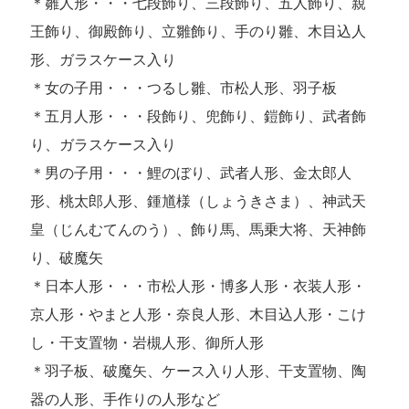
＊雛人形・・・七段飾り、三段飾り、五人飾り、親
王飾り、御殿飾り、立雛飾り、手のり雛、木目込人
形、ガラスケース入り
＊女の子用・・・つるし雛、市松人形、羽子板
＊五月人形・・・段飾り、兜飾り、鎧飾り、武者飾
り、ガラスケース入り
＊男の子用・・・鯉のぼり、武者人形、金太郎人
形、桃太郎人形、鍾馗様（しょうきさま）、神武天
皇（じんむてんのう）、飾り馬、馬乗大将、天神飾
り、破魔矢
＊日本人形・・・市松人形・博多人形・衣装人形・
京人形・やまと人形・奈良人形、木目込人形・こけ
し・干支置物・岩槻人形、御所人形
＊羽子板、破魔矢、ケース入り人形、干支置物、陶
器の人形、手作りの人形など