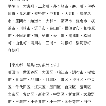
平塚市・大磯町・二宮町・茅ヶ崎市・寒川町・伊勢
原市・厚木市・秦野市・中井町・大井町・海老名
市・座間市・綾瀬市・大和市・藤沢市・鎌倉市・横
浜市・川崎市・逗子市・葉山町・横須賀市・相模原
市・小田原市・南足柄市・愛川町・開成町・松田
町・山北町・清川村・三浦市・箱根町・湯河原町・
真鶴町
【東京都 離島は対象外です】
町田市・世田谷区・大田区・狛江市・調布市・稲城
市・多摩市・品川区・目黒区・港区・渋谷区・中央
区・千代田区・江東区・墨田区・台東区・荒川区・
文京区・豊島区・新宿区・中野区・杉並区・武蔵野
市・三鷹市・小金井市・小平市・国分寺市・府中