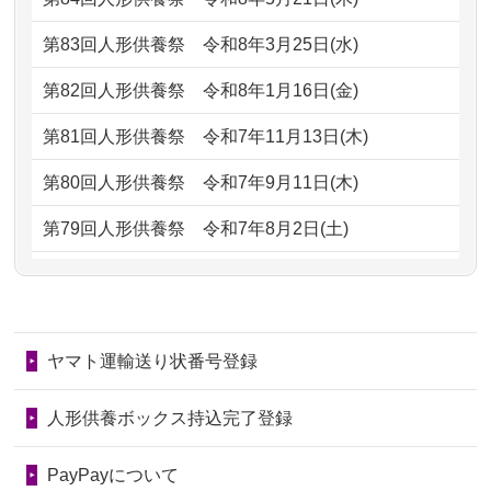
ただけると...
もらえるのですか？
第83回人形供養祭
令和8年3月25日(水)
2026/06/30
長年大事にしてきた雛人形です、供養
2024/01/13
お人形の引取りはお願いできますか？
していただ...
第82回人形供養祭
令和8年1月16日(金)
2024/01/13
お人形を持込みたいのですが？
2026/06/29
ガラスケースのまま引き取ってくださ
第81回人形供養祭
令和7年11月13日(木)
るのが助か...
2024/01/13
供養後の通知はもらえますか？
第80回人形供養祭
令和7年9月11日(木)
2026/06/28
子どもの頃、妹と一緒にお雛様を出し
2024/01/13
供養が終わったお人形以外はどうして
第79回人形供養祭
令和7年8月2日(土)
ました。お...
るのですか？
第78回人形供養祭
令和7年6月20日(金)
2026/06/28
きちんと供養していただけると思った
2024/01/11
供養が終わったお人形はどうなるので
第77回人形供養祭
令和7年4月15日(火)
ので、お願...
しょうか？
ヤマト運輸送り状番号登録
第76回人形供養祭
令和7年2月28日(金)
2026/06/28
以前和人形やぬいぐるみを供養いただ
2024/01/04
ガラスケースは外しても良いですか？
いたことが...
第75回人形供養祭
令和7年1月17日(金)
人形供養ボックス持込完了登録
2026/06/28
老後のことを考え体力のあるうちに身
第74回人形供養祭
令和6年12月4日(水)
PayPayについて
の回りの物...