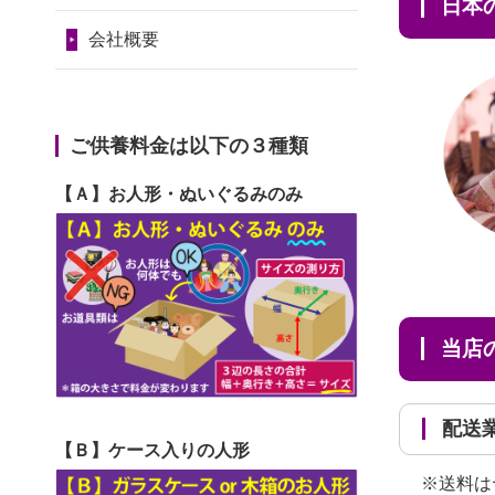
2024/01/11
供養が終わったお
日
だ...
令和7年1月17日(金)
人形はどうなるのでしょう
会社概要
2026/06/29
ガラスケースのま
第74回人形供養祭
か？
ま引き取ってくださるのが助
令和6年12月4日(水)
2024/01/04
ガラスケースは外
か...
第73回人形供養祭
ご供養料金は以下の３種類
しても良いですか？
2026/06/28
子どもの頃、妹と
令和6年10月17日(木)
【Ａ】お人形・ぬいぐるみのみ
一緒にお雛様を出しました。
第72回人形供養祭
お...
令和6年9月9日(月)
2026/06/28
きちんと供養して
第71回人形供養祭
いただけると思ったので、お
令和6年8月1日(木)
当
願...
第70回人形供養祭
2026/06/28
以前和人形やぬい
令和6年6月21日(金)
配
ぐるみを供養いただいたこと
【Ｂ】ケース入りの人形
第69回人形供養祭
が...
※送料は