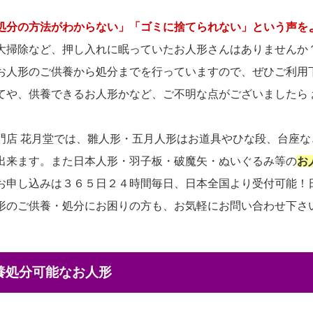
処分の方法がわからない」「ゴミに捨てられない」という声を
大掃除など、押し入れに眠っていたお人形さんはありませんか
お人形のご供養から処分までを行っていますので、ぜひご利用
てや、供養できるお人形かなど、ご不明な点がございましたら
門店 花月堂では、雛人形・五月人形はお道具やひな段、台座
出来ます。また日本人形・羽子板・破魔矢・ぬいぐるみ等の
お
お申し込みは３６５日２４時間毎日、日本全国より受付可能！
形のご供養・処分にお困りの方も、お気軽にお問い合わせ下さ
供養処分可能なお人形