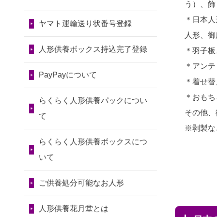
令和7年11月13日(木)
う）、飾
2026/07/31 10:29
2024/01/13
会社のようです
2026/07/10
家から近かったの
＊日本人
京都市の方からお申込み
が、きちんと供養してもらえ
ヤマト運輸送り状番号登録
第80回人形供養祭
で。
人形、御
るのですか？
令和7年9月11日(木)
2026/07/31 08:41
2026/07/08
誰も住んでいない
人形供養ボックス持込完了登録
＊羽子板
埼玉県の方からお申込み
2024/01/13
お人形の引取りは
第79回人形供養祭
実家の片付けを始めました。
＊アンテ
お願いできますか？
PayPayについて
令和7年8月2日(土)
2026/07/30 22:27
...
＊着せ替
墨田区の方からお申込み
2024/01/13
お人形を持込みた
第78回人形供養祭
＊おもち
2026/07/06
9年間自由が丘店を
らくらく人形供養パックについ
いのですが？
令和7年6月20日(金)
その他、
2026/07/30 17:02
見守ってくれてありがとう。
て
※剥製な
神奈川の方からお申込み
2024/01/13
供養後の通知はも
第77回人形供養祭
2026/07/05
しっかりとお人形
らくらく人形供養ボックスにつ
らえますか？
令和7年4月15日(火)
2026/07/30 15:59
たちの供養をしていただける
いて
神奈川の方からお申込み
2024/01/13
供養が終わったお
と...
第76回人形供養祭
人形以外はどうしてるのです
ご供養処分可能なお人形
令和7年2月28日(金)
2026/07/30 08:46
2026/06/30
長年大事にしてき
か？
東京都の方からお申込み
た雛人形です、供養していた
第75回人形供養祭
人形供養花月堂とは