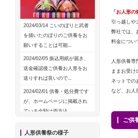
2026/08/04 00:38
供養の際も利用させていただ
中野区の方からお申込み
「お人形の
き安心感がある
引っ越しや
2026/08/03 21:17
2024/03/14
こいのぼりと武者
2026/08/01
お人形の仕
NEW
弊社では、
愛知県の方からお申込み
を描いたのぼりのご供養をお
分けなども丁寧に行う様子か
料金につい
願いすることは可能...
2026/08/02 18:47
ら、大切...
虎ノ門の方からお申込み
2024/02/05
振込用紙が届き、
人形供養専
2026/07/25
供養の内容（料金
送金確認後ご供養お人形をお
2026/08/02 11:15
ままお受け
や送り方等）がとても丁寧に
送りすれば良いので...
千葉県の方からお申込み
ネットでの
説...
など、お人
2024/02/01
供養・処分費です
2026/08/02 10:39
2026/07/18
つい先日も利用さ
が、ホームページに掲載され
神奈川の方からお申込み
せていただきました。 手続...
ている金額は両方込...
2026/08/02 09:15
2026/07/18
大切にしていたお
ご
2024/01/27
実家にある七段飾
神奈川の方からお申込み
人形をきちんと供養してくだ
人形供養祭の様子
りの雛人形を処分したいので