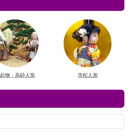
縁起物・高砂人形
市松人形