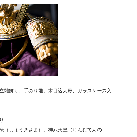
立雛飾り、手のり雛、木目込人形、ガラスケース入
り
様（しょうきさま）、神武天皇（じんむてんの