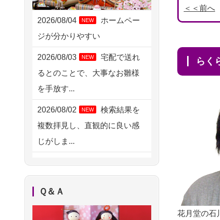
2026/08/06 06:48
＜＜前へ
横浜市の方からお申込み
2026/08/04
ホームペー
NEW
ジが分かりやすい
2026/08/05 15:07
東京都の方からお申込み
2026/08/03
宅配で送れ
NEW
ら
るとのことで、大事なお雛様
2026/08/05 11:33
を手放す...
神奈川の方からお申込み
2026/08/02
検索結果を
NEW
2026/08/04 17:34
複数拝見し、直観的に良い感
西亀有の方からお申込み
じがしま...
2026/08/04 15:40
2026/08/02
人形供養は
NEW
千葉県の方からお申込み
ハードルが高そうに思えるの
2026/08/04 14:04
Ｑ＆Ａ
ですが、...
東京都の方からお申込み
花月堂の石
2026/08/02
祖母の人形
NEW