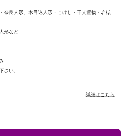
・奈良人形、木目込人形・こけし・干支置物・岩槻
人形など
み
下さい。
詳細はこちら