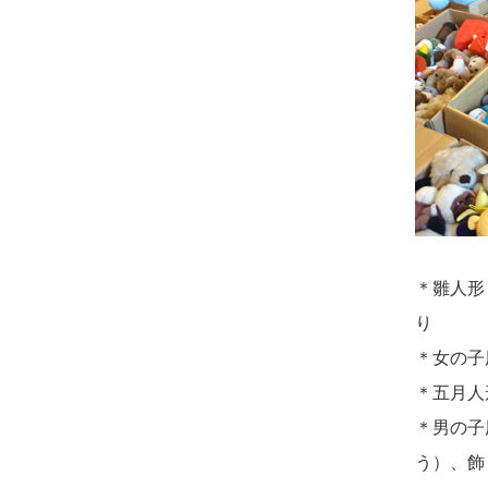
さ...
2026/08/01 19:28
東京都の方からお申込み
2026/07/15
子供の頃から可愛
がってきた七段飾りの雛人形
2026/08/01 17:10
で...
東京都の方からお申込み
2026/07/15
お客様の声を読
2026/08/01 11:07
み、丁寧に供養していただけ
さいたの方からお申込み
そう...
2026/07/31 17:28
2026/07/13
遠方からでもご依
栃木県の方からお申込み
＊雛人形
頼出来る点と申込までの方法
り
2026/07/31 12:32
が...
＊女の子
東京都の方からお申込み
＊五月人
2026/07/11
思い出のある人形
2026/07/31 10:29
＊男の子
達を、ちゃんと供養したく、
京都市の方からお申込み
う）、飾
花...