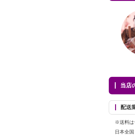
だ...
当
配
※送料は
日本全国