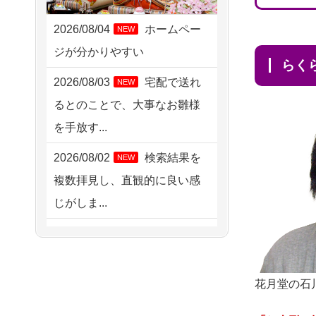
2026/08/05 15:07
東京都の方からお申込み
2026/08/04
ホームペー
NEW
ジが分かりやすい
2026/08/05 11:33
ら
神奈川の方からお申込み
2026/08/03
宅配で送れ
NEW
るとのことで、大事なお雛様
2026/08/04 17:34
を手放す...
西亀有の方からお申込み
2026/08/02
検索結果を
NEW
2026/08/04 15:40
複数拝見し、直観的に良い感
千葉県の方からお申込み
じがしま...
2026/08/04 14:04
2026/08/02
人形供養は
NEW
東京都の方からお申込み
ハードルが高そうに思えるの
2026/08/04 00:38
ですが、...
花月堂の石
中野区の方からお申込み
2026/08/02
祖母の人形
NEW