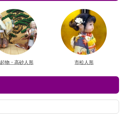
縁起物・高砂人形
市松人形