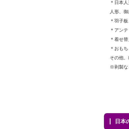
＊日本人
2026/07/31 08:41
2026/07/10
家から近かったの
人形、御
埼玉県の方からお申込み
で。
＊羽子板
2026/07/30 22:27
2026/07/08
誰も住んでいない
＊アンテ
墨田区の方からお申込み
実家の片付けを始めました。
＊着せ替
2026/07/30 17:02
...
＊おもち
神奈川の方からお申込み
その他、
2026/07/06
9年間自由が丘店を
※剥製な
2026/07/30 15:59
見守ってくれてありがとう。
神奈川の方からお申込み
2026/07/05
しっかりとお人形
2026/07/30 08:46
たちの供養をしていただける
東京都の方からお申込み
と...
2026/07/29 15:08
2026/06/30
長年大事にしてき
神奈川の方からお申込み
日
た雛人形です、供養していた