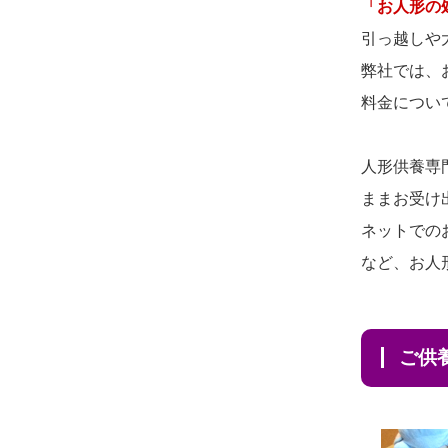
2026/08/03 21:17
「お人形の
供養の際も利用させていただ
愛知県の方からお申込み
引っ越しや
き安心感がある
弊社では、
2026/08/02 18:47
2026/08/01
お人形の仕
NEW
料金につい
虎ノ門の方からお申込み
分けなども丁寧に行う様子か
2026/08/02 11:15
ら、大切...
人形供養専
千葉県の方からお申込み
ままお受け
2026/07/25
供養の内容（料金
2026/08/02 10:39
ネットでの
や送り方等）がとても丁寧に
神奈川の方からお申込み
など、お人
説...
2026/08/02 09:15
2026/07/18
つい先日も利用さ
神奈川の方からお申込み
せていただきました。 手続...
ご
2026/08/02 06:46
2026/07/18
大切にしていたお
相模原の方からお申込み
人形をきちんと供養してくだ