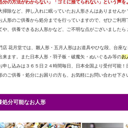
処分の方法がわからない」「ゴミに捨てられない」という声を
大掃除など、押し入れに眠っていたお人形さんはありませんか
お人形のご供養から処分までを行っていますので、ぜひご利用
てや、供養できるお人形かなど、ご不明な点がございましたら
門店 花月堂では、雛人形・五月人形はお道具やひな段、台座
出来ます。また日本人形・羽子板・破魔矢・ぬいぐるみ等の
お
お申し込みは３６５日２４時間毎日、日本全国より受付可能！
形のご供養・処分にお困りの方も、お気軽にお問い合わせ下さ
供養処分可能なお人形