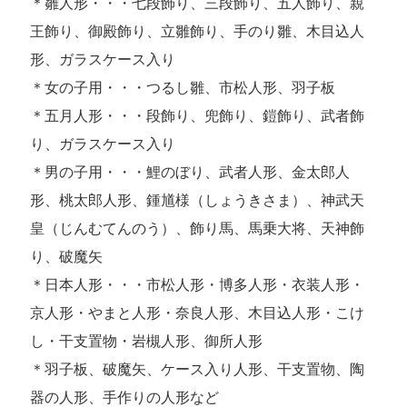
＊雛人形・・・七段飾り、三段飾り、五人飾り、親
王飾り、御殿飾り、立雛飾り、手のり雛、木目込人
形、ガラスケース入り
＊女の子用・・・つるし雛、市松人形、羽子板
＊五月人形・・・段飾り、兜飾り、鎧飾り、武者飾
り、ガラスケース入り
＊男の子用・・・鯉のぼり、武者人形、金太郎人
形、桃太郎人形、鍾馗様（しょうきさま）、神武天
皇（じんむてんのう）、飾り馬、馬乗大将、天神飾
り、破魔矢
＊日本人形・・・市松人形・博多人形・衣装人形・
京人形・やまと人形・奈良人形、木目込人形・こけ
し・干支置物・岩槻人形、御所人形
＊羽子板、破魔矢、ケース入り人形、干支置物、陶
器の人形、手作りの人形など