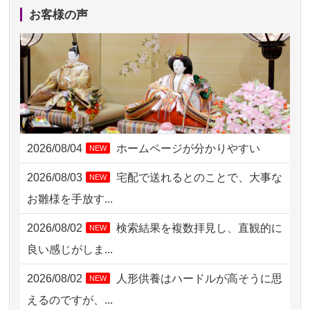
2026/08/05 11:33
神奈川の方からお申込み
お客様の声
2026/08/04 17:34
西亀有の方からお申込み
2026/08/04 15:40
千葉県の方からお申込み
2026/08/04 14:04
東京都の方からお申込み
2026/08/04 00:38
中野区の方からお申込み
2026/08/04
ホームページが分かりやすい
NEW
2026/08/03 21:17
愛知県の方からお申込み
2026/08/03
宅配で送れるとのことで、大事な
NEW
2026/08/02 18:47
虎ノ門の方からお申込み
お雛様を手放す...
2026/08/02 11:15
千葉県の方からお申込み
2026/08/02
検索結果を複数拝見し、直観的に
NEW
2026/08/02 10:39
神奈川の方からお申込み
良い感じがしま...
2026/08/02 09:15
神奈川の方からお申込み
2026/08/02
人形供養はハードルが高そうに思
NEW
2026/08/02 06:46
相模原の方からお申込み
えるのですが、...