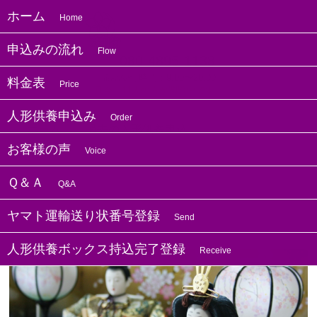
ホーム
Home
申込みの流れ
Flow
080-4895-1138
電話受付時間：9:00〜20:00
料金表
Price
只今、11人の方が閲覧中です。
人形供養申込み
Order
ホーム
過去の人形供養申込
お客様の声
Voice
Ｑ＆Ａ
Q&A
東京都の方よりお人形供養のお申し込みを
いただきました
ヤマト運輸送り状番号登録
Send
人形供養ボックス持込完了登録
Receive