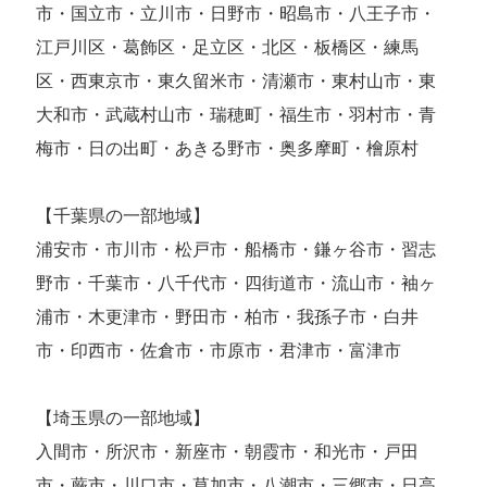
市・国立市・立川市・日野市・昭島市・八王子市・
江戸川区・葛飾区・足立区・北区・板橋区・練馬
区・西東京市・東久留米市・清瀬市・東村山市・東
大和市・武蔵村山市・瑞穂町・福生市・羽村市・青
梅市・日の出町・あきる野市・奥多摩町・檜原村
【千葉県の一部地域】
浦安市・市川市・松戸市・船橋市・鎌ヶ谷市・習志
野市・千葉市・八千代市・四街道市・流山市・袖ヶ
浦市・木更津市・野田市・柏市・我孫子市・白井
市・印西市・佐倉市・市原市・君津市・富津市
【埼玉県の一部地域】
入間市・所沢市・新座市・朝霞市・和光市・戸田
市・蕨市・川口市・草加市・八潮市・三郷市・日高