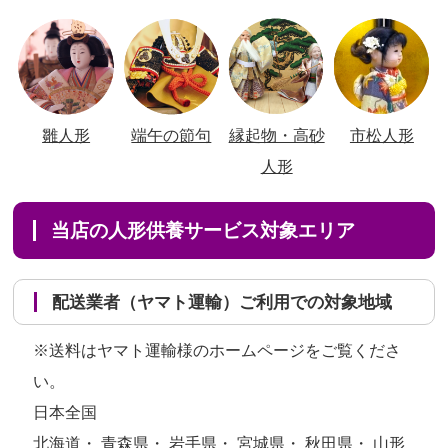
雛人形
端午の節句
縁起物・高砂
市松人形
人形
当店の人形供養サービス対象エリア
配送業者（ヤマト運輸）ご利用での対象地域
※送料はヤマト運輸様のホームページをご覧くださ
い。
日本全国
北海道・ 青森県・ 岩手県・ 宮城県・ 秋田県・ 山形