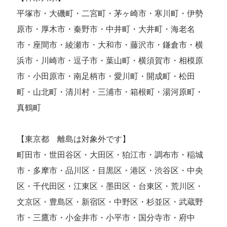
平塚市・大磯町・二宮町・茅ヶ崎市・寒川町・伊勢
原市・厚木市・秦野市・中井町・大井町・海老名
市・座間市・綾瀬市・大和市・藤沢市・鎌倉市・横
浜市・川崎市・逗子市・葉山町・横須賀市・相模原
市・小田原市・南足柄市・愛川町・開成町・松田
町・山北町・清川村・三浦市・箱根町・湯河原町・
真鶴町
【東京都 離島は対象外です】
町田市・世田谷区・大田区・狛江市・調布市・稲城
市・多摩市・品川区・目黒区・港区・渋谷区・中央
区・千代田区・江東区・墨田区・台東区・荒川区・
文京区・豊島区・新宿区・中野区・杉並区・武蔵野
市・三鷹市・小金井市・小平市・国分寺市・府中