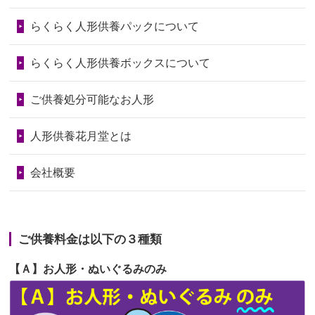
第73回人形供養祭
令和6年10月17日(木)
らくらく人形供養パックについて
2026/06/28
人形たちに これまで本当にありがとう
第72回人形供養祭
令和6年9月9日(月)
天...
らくらく人形供養ボックスについて
第71回人形供養祭
令和6年8月1日(木)
2026/06/24
今は亡き両親が孫（私の子供）の初節
第70回人形供養祭
令和6年6月21日(金)
ご供養処分可能なお人形
句に贈って...
第69回人形供養祭
令和6年5月9日(木)
2026/06/23
ありがとうね
人形供養花月堂とは
第68回人形供養祭
令和6年3月22日(金)
2026/06/22
長い間、ありがとうございました。髪
会社概要
が伸びた時...
第67回人形供養祭
令和6年1月31日(水)
2026/06/22
娘の初めてのひな祭りにあわせて、娘
第66回人形供養祭
令和5年12月22日(金)
の祖父母か...
ご供養料金は以下の３種類
第65回人形供養祭
令和5年11月09日(木)
2026/06/20
雛人形をお道具も含め一式で引き取っ
【Ａ】お人形・ぬいぐるみのみ
第64回人形供養祭
令和5年9月21日(木)
てくださる...
第63回人形供養祭
令和5年8月1日(火)
2026/06/19
インターネット検索でホームページを