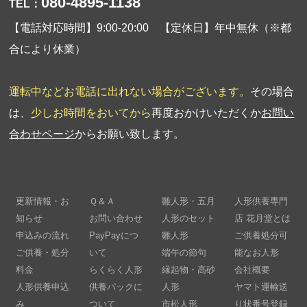
080-4895-1138
TEL：
【電話対応時間】9:00-20:00 【定休日】年中無休（※都
合により休業）
運転中などお電話に出れない場合がございます。
その場合
は、
少しお時間をおいてから
再度おかけいただくか
お問い
合わせページ
からお願い致します。
更新情報・お
Ｑ＆Ａ
雛人形・五月
人形供養専門
知らせ
お問い合わせ
人形のセット
店 花月堂とは
申込みの流れ
PayPayにつ
雛人形
ご供養処分可
ご供養・処分
いて
端午の節句
能なお人形
料金
らくらく人形
縁起物・高砂
会社概要
人形供養申込
供養パックに
人形
ヤマト運輸送
み
ついて
市松人形
り状番号登録