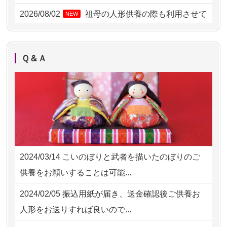
2026/08/01 17:10
東京都の方からお申込み
2026/08/02
祖母の人形供養の際も利用させて
NEW
いただき安心感がある
2026/08/01 11:07
さいたの方からお申込み
2026/08/01
お人形の仕分けなども丁寧に行う
NEW
2026/07/31 17:28
栃木県の方からお申込み
Ｑ＆Ａ
様子から、大切...
2026/07/31 12:32
東京都の方からお申込み
2026/07/25
供養の内容（料金や送り方等）がとて
2026/07/31 10:29
京都市の方からお申込み
も丁寧に説...
2026/07/31 08:41
埼玉県の方からお申込み
2026/07/18
つい先日も利用させていただきまし
2026/07/30 22:27
墨田区の方からお申込み
た。 手続...
2024/03/14
こいのぼりと武者を描いたのぼりのご
2026/07/30 17:02
神奈川の方からお申込み
2026/07/18
大切にしていたお人形をきちんと供養
供養をお願いすることは可能...
してくださ...
2026/07/30 15:59
神奈川の方からお申込み
2024/02/05
振込用紙が届き、送金確認後ご供養お
2026/07/15
子供の頃から可愛がってきた七段飾り
2026/07/30 08:46
東京都の方からお申込み
人形をお送りすれば良いので...
の雛人形で...
2026/07/29 15:08
神奈川の方からお申込み