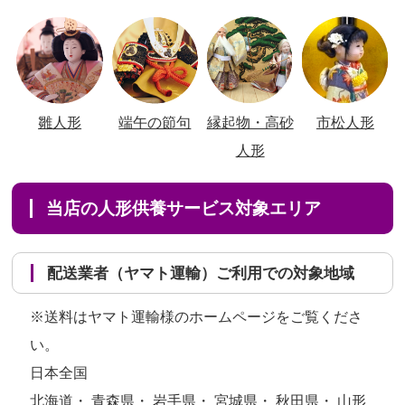
雛人形
端午の節句
縁起物・高砂
市松人形
人形
当店の人形供養サービス対象エリア
配送業者（ヤマト運輸）ご利用での対象地域
※送料はヤマト運輸様のホームページをご覧くださ
い。
日本全国
北海道・ 青森県・ 岩手県・ 宮城県・ 秋田県・ 山形