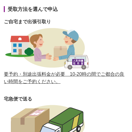
第41回人形供養祭
令和3年1月27日(水)
受取方法を選んで申込
第40回人形供養祭
令和2年12月7日(月)
ご自宅まで出張引取り
第39回人形供養祭
令和2年10月22日(木)
第38回人形供養祭
令和2年8月26日(水)
第37回人形供養祭
令和2年6月8日(月)
第36回人形供養祭
令和2年4月16日(木)
要予約・別途出張料金が必要 10-20時の間でご都合の良
第35回人形供養祭
令和2年2月13日(木)
い時間をご予約ください。
第34回人形供養祭
令和元年12月18日(水)
宅急便で送る
第33回人形供養祭
令和元年9月11日(水)
第32回人形供養祭
令和元年6月12日(水)
第31回人形供養祭
平成31年3月13日(水)