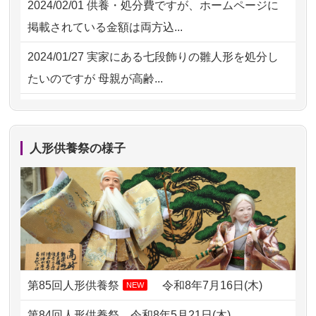
2024/02/01
供養・処分費ですが、ホームページに
2026/07/15
お客様の声を読み、丁寧に供養してい
掲載されている金額は両方込...
ただけそう...
2024/01/27
実家にある七段飾りの雛人形を処分し
2026/07/13
遠方からでもご依頼出来る点と申込ま
たいのですが 母親が高齢...
での方法が...
2024/01/13
剥製の供養・処分をお願いできます
2026/07/11
思い出のある人形達を、ちゃんと供養
か？
したく、花...
人形供養祭の様子
2024/01/13
ぬいぐるみを供養・処分して欲しいの
2026/07/10
家から近かったので。
ですが？
2026/07/08
誰も住んでいない実家の片付けを始め
2024/01/13
お雛様のセットを供養・処分したいの
ました。 ...
ですが、お雛様とお内裏様だ...
2026/07/06
9年間自由が丘店を見守ってくれてあり
2024/01/13
供養申込みの後、供養祭までお人形は
がとう。
どうなってるのですか？
第85回人形供養祭
令和8年7月16日(木)
NEW
2026/07/05
しっかりとお人形たちの供養をしてい
2024/01/13
会社のようですが、きちんと供養して
第84回人形供養祭
令和8年5月21日(木)