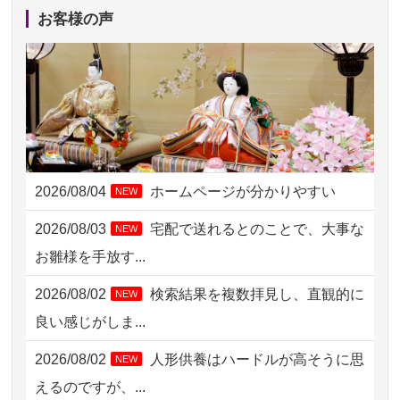
2026/08/04 17:34
西亀有の方からお申込み
お客様の声
2026/08/04 15:40
千葉県の方からお申込み
2026/08/04 14:04
東京都の方からお申込み
2026/08/04 00:38
中野区の方からお申込み
2026/08/03 21:17
愛知県の方からお申込み
2026/08/04
ホームページが分かりやすい
NEW
2026/08/02 18:47
虎ノ門の方からお申込み
2026/08/03
宅配で送れるとのことで、大事な
NEW
2026/08/02 11:15
千葉県の方からお申込み
お雛様を手放す...
2026/08/02 10:39
神奈川の方からお申込み
2026/08/02
検索結果を複数拝見し、直観的に
NEW
2026/08/02 09:15
神奈川の方からお申込み
良い感じがしま...
2026/08/02 06:46
相模原の方からお申込み
2026/08/02
人形供養はハードルが高そうに思
NEW
2026/08/01 19:28
東京都の方からお申込み
えるのですが、...