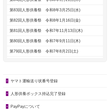
ただけると...
もらえるのですか？
第83回人形供養祭
令和8年3月25日(水)
2026/06/30
長年大事にしてきた雛人形です、供養
2024/01/13
お人形の引取りはお願いできますか？
していただ...
第82回人形供養祭
令和8年1月16日(金)
2024/01/13
お人形を持込みたいのですが？
2026/06/29
ガラスケースのまま引き取ってくださ
第81回人形供養祭
令和7年11月13日(木)
るのが助か...
2024/01/13
供養後の通知はもらえますか？
第80回人形供養祭
令和7年9月11日(木)
2026/06/28
子どもの頃、妹と一緒にお雛様を出し
2024/01/13
供養が終わったお人形以外はどうして
第79回人形供養祭
令和7年8月2日(土)
ました。お...
るのですか？
第78回人形供養祭
令和7年6月20日(金)
2026/06/28
きちんと供養していただけると思った
2024/01/11
供養が終わったお人形はどうなるので
第77回人形供養祭
令和7年4月15日(火)
ので、お願...
しょうか？
ヤマト運輸送り状番号登録
第76回人形供養祭
令和7年2月28日(金)
2026/06/28
以前和人形やぬいぐるみを供養いただ
2024/01/04
ガラスケースは外しても良いですか？
いたことが...
第75回人形供養祭
令和7年1月17日(金)
人形供養ボックス持込完了登録
2026/06/28
老後のことを考え体力のあるうちに身
第74回人形供養祭
令和6年12月4日(水)
PayPayについて
の回りの物...