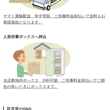
第30回人形供養祭
平成30年11月28日(水)
ヤマト運輸配送 年中受取 ご供養料金前払いで送料もお
第29回人形供養祭
平成30年5月23日(水)
客様負担となります。
第28回人形供養祭
平成29年12月8日(金)
人形供養ボックスへ持込
第27回人形供養祭
平成29年6月14日(水)
第26回人形供養祭
平成28年12月15日(木)
第25回人形供養祭
平成28年6月16日(木)
第24回人形供養祭
平成27年11月27日
第23回人形供養祭
平成26年12月5日
当店敷地内ボックス 24H可能 ご供養料金前払いでご都
合の良いときにボックスまで。
第22回人形供養祭
平成26年4月28日
第21回人形供養祭
平成25年12月26日
花月堂のSNS
第20回人形供養祭
平成25年5月10日