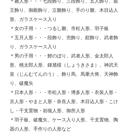
＊雛人形・・・七段飾り、三段飾り、五人飾り、親
王飾り、御殿飾り、立雛飾り、手のり雛、木目込人
形、ガラスケース入り
＊女の子用・・・つるし雛、市松人形、羽子板
＊五月人形・・・段飾り、兜飾り、鎧飾り、武者飾
り、ガラスケース入り
＊男の子用・・・鯉のぼり、武者人形、金太郎人
形、桃太郎人形、鍾馗様（しょうきさま）、神武天
皇（じんむてんのう）、飾り馬、馬乗大将、天神飾
り、破魔矢
＊日本人形・・・市松人形・博多人形・衣装人形・
京人形・やまと人形・奈良人形、木目込人形・こけ
し・干支置物・岩槻人形、御所人形
＊羽子板、破魔矢、ケース入り人形、干支置物、陶
器の人形、手作りの人形など