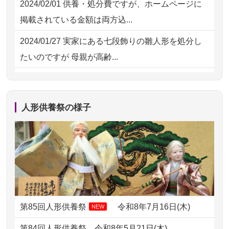
2024/02/01
供養・処分費ですが、ホームページに
2026/07/15
お客様の声を読み、丁寧に供養してい
掲載されている金額は両方込...
ただけそう...
2024/01/27
実家にある七段飾りの雛人形を処分し
2026/07/13
遠方からでもご依頼出来る点と申込ま
たいのですが 母親が高齢...
での方法が...
2024/01/13
剥製の供養・処分をお願いできます
2026/07/11
思い出のある人形達を、ちゃんと供養
か？
したく、花...
人形供養祭の様子
2024/01/13
ぬいぐるみを供養・処分して欲しいの
2026/07/10
家から近かったので。
ですが？
2026/07/08
誰も住んでいない実家の片付けを始め
2024/01/13
お雛様のセットを供養・処分したいの
ました。 ...
ですが、お雛様とお内裏様だ...
2026/07/06
9年間自由が丘店を見守ってくれてあり
2024/01/13
供養申込みの後、供養祭までお人形は
がとう。
どうなってるのですか？
第85回人形供養祭
令和8年7月16日(木)
NEW
2026/07/05
しっかりとお人形たちの供養をしてい
2024/01/13
会社のようですが、きちんと供養して
第84回人形供養祭
令和8年5月21日(木)