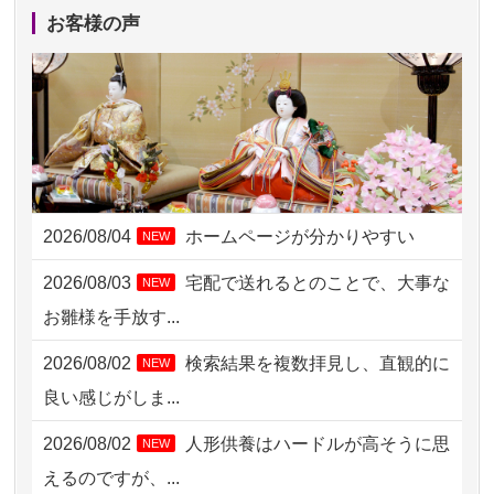
2026/08/05 15:07
東京都の方からお申込み
お客様の声
2026/08/05 11:33
神奈川の方からお申込み
2026/08/04 17:34
西亀有の方からお申込み
2026/08/04 15:40
千葉県の方からお申込み
2026/08/04 14:04
東京都の方からお申込み
2026/08/04
ホームページが分かりやすい
NEW
2026/08/04 00:38
中野区の方からお申込み
2026/08/03
宅配で送れるとのことで、大事な
NEW
2026/08/03 21:17
愛知県の方からお申込み
お雛様を手放す...
2026/08/02 18:47
虎ノ門の方からお申込み
2026/08/02
検索結果を複数拝見し、直観的に
NEW
2026/08/02 11:15
千葉県の方からお申込み
良い感じがしま...
2026/08/02 10:39
神奈川の方からお申込み
2026/08/02
人形供養はハードルが高そうに思
NEW
2026/08/02 09:15
神奈川の方からお申込み
えるのですが、...