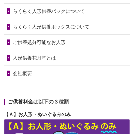
第73回人形供養祭
令和6年10月17日(木)
らくらく人形供養パックについて
2026/06/28
人形たちに これまで本当にありがとう
第72回人形供養祭
令和6年9月9日(月)
天...
らくらく人形供養ボックスについて
第71回人形供養祭
令和6年8月1日(木)
2026/06/24
今は亡き両親が孫（私の子供）の初節
第70回人形供養祭
令和6年6月21日(金)
ご供養処分可能なお人形
句に贈って...
第69回人形供養祭
令和6年5月9日(木)
2026/06/23
ありがとうね
人形供養花月堂とは
第68回人形供養祭
令和6年3月22日(金)
2026/06/22
長い間、ありがとうございました。髪
会社概要
が伸びた時...
第67回人形供養祭
令和6年1月31日(水)
2026/06/22
娘の初めてのひな祭りにあわせて、娘
第66回人形供養祭
令和5年12月22日(金)
の祖父母か...
ご供養料金は以下の３種類
第65回人形供養祭
令和5年11月09日(木)
2026/06/20
雛人形をお道具も含め一式で引き取っ
【Ａ】お人形・ぬいぐるみのみ
第64回人形供養祭
令和5年9月21日(木)
てくださる...
第63回人形供養祭
令和5年8月1日(火)
2026/06/19
インターネット検索でホームページを