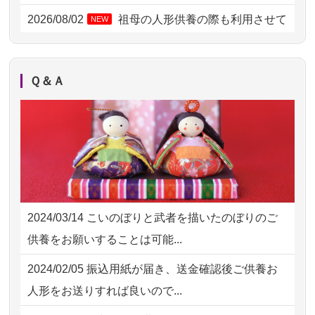
2026/08/02 06:46
相模原の方からお申込み
2026/08/02
祖母の人形供養の際も利用させて
NEW
いただき安心感がある
2026/08/01 19:28
東京都の方からお申込み
2026/08/01
お人形の仕分けなども丁寧に行う
NEW
2026/08/01 17:10
東京都の方からお申込み
Ｑ＆Ａ
様子から、大切...
2026/08/01 11:07
さいたの方からお申込み
2026/07/25
供養の内容（料金や送り方等）がとて
2026/07/31 17:28
栃木県の方からお申込み
も丁寧に説...
2026/07/31 12:32
東京都の方からお申込み
2026/07/18
つい先日も利用させていただきまし
2026/07/31 10:29
京都市の方からお申込み
た。 手続...
2024/03/14
こいのぼりと武者を描いたのぼりのご
2026/07/31 08:41
埼玉県の方からお申込み
2026/07/18
大切にしていたお人形をきちんと供養
供養をお願いすることは可能...
してくださ...
2026/07/30 22:27
墨田区の方からお申込み
2024/02/05
振込用紙が届き、送金確認後ご供養お
2026/07/15
子供の頃から可愛がってきた七段飾り
2026/07/30 17:02
神奈川の方からお申込み
人形をお送りすれば良いので...
の雛人形で...
2026/07/30 15:59
神奈川の方からお申込み