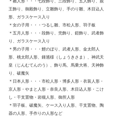
＊雛人形・・・七段飾り、三段飾り、五人飾り、親
王飾り、御殿飾り、立雛飾り、手のり雛、木目込人
形、ガラスケース入り
＊女の子用・・・つるし雛、市松人形、羽子板
＊五月人形・・・段飾り、兜飾り、鎧飾り、武者飾
り、ガラスケース入り
＊男の子用・・・鯉のぼり、武者人形、金太郎人
形、桃太郎人形、鍾馗様（しょうきさま）、神武天
皇（じんむてんのう）、飾り馬、馬乗大将、天神飾
り、破魔矢
＊日本人形・・・市松人形・博多人形・衣装人形・
京人形・やまと人形・奈良人形、木目込人形・こけ
し・干支置物・岩槻人形、御所人形
＊羽子板、破魔矢、ケース入り人形、干支置物、陶
器の人形、手作りの人形など