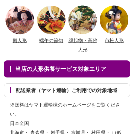
雛人形
端午の節句
縁起物・高砂
市松人形
人形
当店の人形供養サービス対象エリア
配送業者（ヤマト運輸）ご利用での対象地域
※送料はヤマト運輸様のホームページをご覧くださ
い。
日本全国
北海道・ 青森県・ 岩手県・ 宮城県・ 秋田県・ 山形