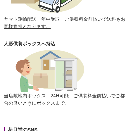
第30回人形供養祭
平成30年11月28日(水)
ヤマト運輸配送 年中受取 ご供養料金前払いで送料もお
第29回人形供養祭
平成30年5月23日(水)
客様負担となります。
第28回人形供養祭
平成29年12月8日(金)
人形供養ボックスへ持込
第27回人形供養祭
平成29年6月14日(水)
第26回人形供養祭
平成28年12月15日(木)
第25回人形供養祭
平成28年6月16日(木)
第24回人形供養祭
平成27年11月27日
第23回人形供養祭
平成26年12月5日
当店敷地内ボックス 24H可能 ご供養料金前払いでご都
合の良いときにボックスまで。
第22回人形供養祭
平成26年4月28日
第21回人形供養祭
平成25年12月26日
花月堂のSNS
第20回人形供養祭
平成25年5月10日