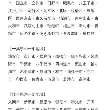
市・国立市・立川市・日野市・昭島市・八王子市・
江戸川区・葛飾区・足立区・北区・板橋区・練馬
区・西東京市・東久留米市・清瀬市・東村山市・東
大和市・武蔵村山市・瑞穂町・福生市・羽村市・青
梅市・日の出町・あきる野市・奥多摩町・檜原村
【千葉県の一部地域】
浦安市・市川市・松戸市・船橋市・鎌ヶ谷市・習志
野市・千葉市・八千代市・四街道市・流山市・袖ヶ
浦市・木更津市・野田市・柏市・我孫子市・白井
市・印西市・佐倉市・市原市・君津市・富津市
【埼玉県の一部地域】
入間市・所沢市・新座市・朝霞市・和光市・戸田
市・蕨市・川口市・草加市・八潮市・三郷市・日高