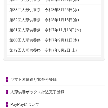
ただけると...
もらえるのですか？
第83回人形供養祭
令和8年3月25日(水)
2026/06/30
長年大事にしてきた雛人形です、供養
2024/01/13
お人形の引取りはお願いできますか？
していただ...
第82回人形供養祭
令和8年1月16日(金)
2024/01/13
お人形を持込みたいのですが？
2026/06/29
ガラスケースのまま引き取ってくださ
第81回人形供養祭
令和7年11月13日(木)
るのが助か...
2024/01/13
供養後の通知はもらえますか？
第80回人形供養祭
令和7年9月11日(木)
2026/06/28
子どもの頃、妹と一緒にお雛様を出し
2024/01/13
供養が終わったお人形以外はどうして
第79回人形供養祭
令和7年8月2日(土)
ました。お...
るのですか？
第78回人形供養祭
令和7年6月20日(金)
2026/06/28
きちんと供養していただけると思った
2024/01/11
供養が終わったお人形はどうなるので
第77回人形供養祭
令和7年4月15日(火)
ので、お願...
しょうか？
ヤマト運輸送り状番号登録
第76回人形供養祭
令和7年2月28日(金)
2026/06/28
以前和人形やぬいぐるみを供養いただ
2024/01/04
ガラスケースは外しても良いですか？
いたことが...
第75回人形供養祭
令和7年1月17日(金)
人形供養ボックス持込完了登録
2026/06/28
老後のことを考え体力のあるうちに身
第74回人形供養祭
令和6年12月4日(水)
PayPayについて
の回りの物...