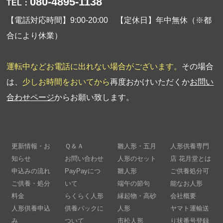
080-4895-1138
TEL：
【電話対応時間】9:00-20:00 【定休日】年中無休（※都
合により休業）
運転中などお電話に出れない場合がございます。
その場合
は、
少しお時間をおいてから
再度おかけいただくか
お問い
合わせページ
からお願い致します。
更新情報・お
Ｑ＆Ａ
雛人形・五月
人形供養専門
知らせ
お問い合わせ
人形のセット
店 花月堂とは
申込みの流れ
PayPayにつ
雛人形
ご供養処分可
ご供養・処分
いて
端午の節句
能なお人形
料金
らくらく人形
縁起物・高砂
会社概要
人形供養申込
供養パックに
人形
ヤマト運輸送
み
ついて
市松人形
り状番号登録