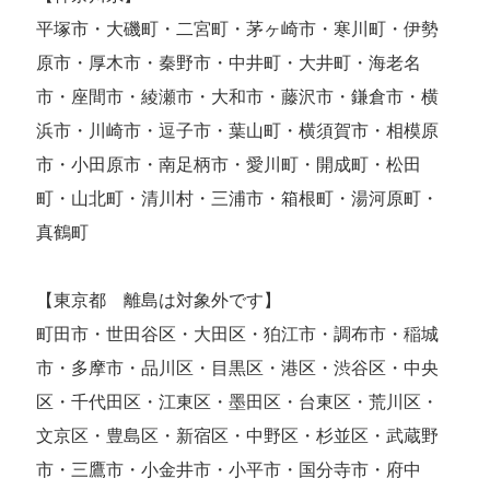
平塚市・大磯町・二宮町・茅ヶ崎市・寒川町・伊勢
原市・厚木市・秦野市・中井町・大井町・海老名
市・座間市・綾瀬市・大和市・藤沢市・鎌倉市・横
浜市・川崎市・逗子市・葉山町・横須賀市・相模原
市・小田原市・南足柄市・愛川町・開成町・松田
町・山北町・清川村・三浦市・箱根町・湯河原町・
真鶴町
【東京都 離島は対象外です】
町田市・世田谷区・大田区・狛江市・調布市・稲城
市・多摩市・品川区・目黒区・港区・渋谷区・中央
区・千代田区・江東区・墨田区・台東区・荒川区・
文京区・豊島区・新宿区・中野区・杉並区・武蔵野
市・三鷹市・小金井市・小平市・国分寺市・府中