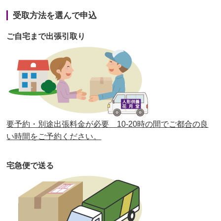
第41回人形供養祭
令和3年1月27日(水)
受取方法を選んで申込
第40回人形供養祭
令和2年12月7日(月)
ご自宅まで出張引取り
第39回人形供養祭
令和2年10月22日(木)
第38回人形供養祭
令和2年8月26日(水)
第37回人形供養祭
令和2年6月8日(月)
第36回人形供養祭
令和2年4月16日(木)
要予約・別途出張料金が必要 10-20時の間でご都合の良
第35回人形供養祭
令和2年2月13日(木)
い時間をご予約ください。
第34回人形供養祭
令和元年12月18日(水)
宅急便で送る
第33回人形供養祭
令和元年9月11日(水)
第32回人形供養祭
令和元年6月12日(水)
第31回人形供養祭
平成31年3月13日(水)