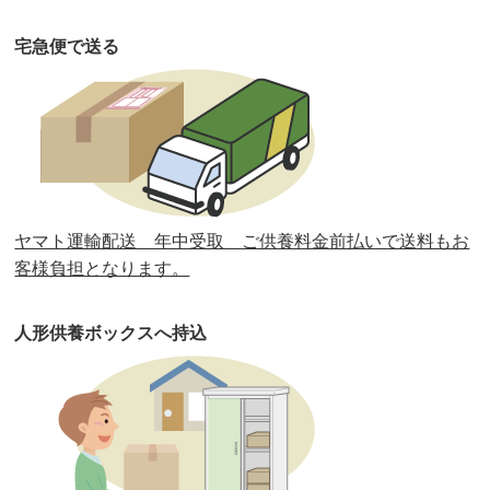
第34回人形供養祭
令和元年12月18日(水)
宅急便で送る
第33回人形供養祭
令和元年9月11日(水)
第32回人形供養祭
令和元年6月12日(水)
第31回人形供養祭
平成31年3月13日(水)
第30回人形供養祭
平成30年11月28日(水)
ヤマト運輸配送 年中受取 ご供養料金前払いで送料もお
第29回人形供養祭
平成30年5月23日(水)
客様負担となります。
第28回人形供養祭
平成29年12月8日(金)
人形供養ボックスへ持込
第27回人形供養祭
平成29年6月14日(水)
第26回人形供養祭
平成28年12月15日(木)
第25回人形供養祭
平成28年6月16日(木)
第24回人形供養祭
平成27年11月27日