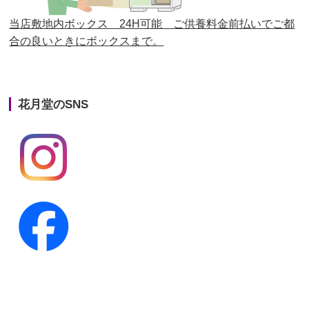
第23回人形供養祭
平成26年12月5日
当店敷地内ボックス 24H可能 ご供養料金前払いでご都
合の良いときにボックスまで。
第22回人形供養祭
平成26年4月28日
第21回人形供養祭
平成25年12月26日
花月堂のSNS
第20回人形供養祭
平成25年5月10日
第19回人形供養祭
平成24年11月27日
第18回人形供養祭
平成24年6月21日
第17回人形供養祭
平成24年2月17日
第16回人形供養祭
平成23年10月4日
第15回人形供養祭
平成23年5月13日
第14回人形供養祭
平成22年10月27日
第13回人形供養祭
平成22年6月8日