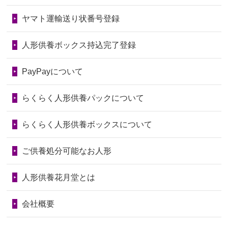
ので、お願...
しょうか？
ヤマト運輸送り状番号登録
第76回人形供養祭
令和7年2月28日(金)
2026/06/28
以前和人形やぬいぐるみを供養いただ
2024/01/04
ガラスケースは外しても良いですか？
いたことが...
第75回人形供養祭
令和7年1月17日(金)
人形供養ボックス持込完了登録
2026/06/28
老後のことを考え体力のあるうちに身
第74回人形供養祭
令和6年12月4日(水)
PayPayについて
の回りの物...
第73回人形供養祭
令和6年10月17日(木)
らくらく人形供養パックについて
2026/06/28
人形たちに これまで本当にありがとう
第72回人形供養祭
令和6年9月9日(月)
天...
らくらく人形供養ボックスについて
第71回人形供養祭
令和6年8月1日(木)
2026/06/24
今は亡き両親が孫（私の子供）の初節
第70回人形供養祭
令和6年6月21日(金)
ご供養処分可能なお人形
句に贈って...
第69回人形供養祭
令和6年5月9日(木)
2026/06/23
ありがとうね
人形供養花月堂とは
第68回人形供養祭
令和6年3月22日(金)
2026/06/22
長い間、ありがとうございました。髪
会社概要
が伸びた時...
第67回人形供養祭
令和6年1月31日(水)