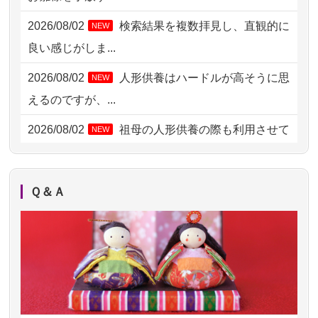
2026/08/01 19:28
東京都の方からお申込み
2026/08/02
検索結果を複数拝見し、直観的に
NEW
2026/08/01 17:10
東京都の方からお申込み
良い感じがしま...
2026/08/01 11:07
さいたの方からお申込み
2026/08/02
人形供養はハードルが高そうに思
NEW
2026/07/31 17:28
栃木県の方からお申込み
えるのですが、...
2026/07/31 12:32
東京都の方からお申込み
2026/08/02
祖母の人形供養の際も利用させて
NEW
いただき安心感がある
2026/07/31 10:29
京都市の方からお申込み
2026/08/01
お人形の仕分けなども丁寧に行う
NEW
2026/07/31 08:41
埼玉県の方からお申込み
Ｑ＆Ａ
様子から、大切...
2026/07/30 22:27
墨田区の方からお申込み
2026/07/25
供養の内容（料金や送り方等）がとて
2026/07/30 17:02
神奈川の方からお申込み
も丁寧に説...
2026/07/30 15:59
神奈川の方からお申込み
2026/07/18
つい先日も利用させていただきまし
2026/07/30 08:46
東京都の方からお申込み
た。 手続...