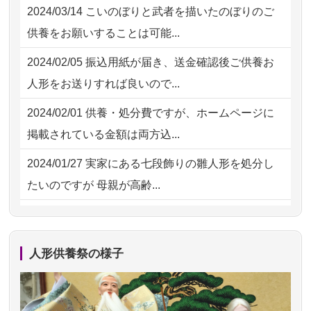
2024/03/14
こいのぼりと武者を描いたのぼりのご
2026/07/29 15:08
神奈川の方からお申込み
2026/07/18
大切にしていたお人形をきちんと供養
供養をお願いすることは可能...
してくださ...
2026/07/29 12:23
大阪府の方からお申込み
2024/02/05
振込用紙が届き、送金確認後ご供養お
2026/07/15
子供の頃から可愛がってきた七段飾り
2026/07/29 11:28
神奈川の方からお申込み
人形をお送りすれば良いので...
の雛人形で...
2026/07/29 09:23
長野県の方からお申込み
2024/02/01
供養・処分費ですが、ホームページに
2026/07/15
お客様の声を読み、丁寧に供養してい
掲載されている金額は両方込...
ただけそう...
2024/01/27
実家にある七段飾りの雛人形を処分し
2026/07/13
遠方からでもご依頼出来る点と申込ま
たいのですが 母親が高齢...
での方法が...
2024/01/13
剥製の供養・処分をお願いできます
2026/07/11
思い出のある人形達を、ちゃんと供養
か？
したく、花...
人形供養祭の様子
2024/01/13
ぬいぐるみを供養・処分して欲しいの
2026/07/10
家から近かったので。
ですが？
2026/07/08
誰も住んでいない実家の片付けを始め