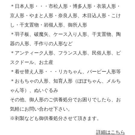
＊日本人形・・・市松人形・博多人形・衣装人形・
京人形・やまと人形・奈良人形、木目込人形・こけ
し・干支置物・岩槻人形、御所人形
＊羽子板、破魔矢、ケース入り人形、干支置物、陶
器の人形、手作りの人形など
＊アンティーク人形、フランス人形、民俗人形、ビ
スクドール、お土産
＊着せ替え人形・・・リカちゃん、バービー人形等
＊おもちゃの人形、知育人形（ぽぽちゃん、メルち
ゃん等）、ぬいぐるみ
その他、御人形のご供養処分でお困りでしたら、お
気軽にお問い合わせ下さい。
※剥製なども御供養処分させて頂きます。
詳細はこちら