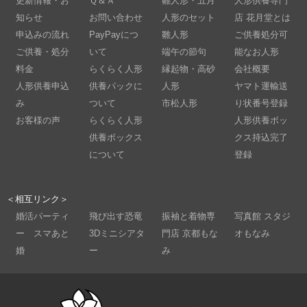
更新情報・お
Ｑ＆Ａ
雛人形・五月
人形供養専門
知らせ
お問い合わせ
人形のセット
店 花月堂とは
申込みの流れ
PayPayにつ
雛人形
ご供養処分可
ご供養・処分
いて
端午の節句
能なお人形
料金
らくらく人形
縁起物・高砂
会社概要
人形供養申込
供養パックに
人形
ヤマト運輸送
み
ついて
市松人形
り状番号登録
お客様の声
らくらく人形
人形供養ボッ
供養ボックス
クス持込完了
について
登録
＜相互リンク＞
婚活パーティ
飛び出す恐竜
振袖と着物専
写真館 スタジ
ー スマあと
3Dミニシアタ
門店 京都もな
オもなみ
婚
ー
み