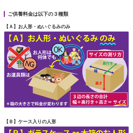
2026/06/22
娘の初めてのひな祭りにあわせて、娘
第66回人形供養祭
令和5年12月22日(金)
の祖父母か...
ご供養料金は以下の３種類
第65回人形供養祭
令和5年11月09日(木)
2026/06/20
雛人形をお道具も含め一式で引き取っ
【Ａ】お人形・ぬいぐるみのみ
第64回人形供養祭
令和5年9月21日(木)
てくださる...
第63回人形供養祭
令和5年8月1日(火)
2026/06/19
インターネット検索でホームページを
第62回人形供養祭
令和5年6月21日(水)
見つけまし...
第61回人形供養祭
令和5年5月19日(金)
第60回人形供養祭
令和5年3月28日(火)
第59回人形供養祭
令和5年2月10日(金)
第58回人形供養祭
令和5年12月21日(水)
第57回人形供養祭
令和4年11月22日(火)
【Ｂ】ケース入りの人形
第56回人形供養祭
令和4年10月19日(水)