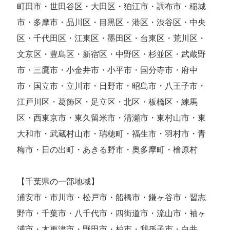
町田市・世田谷区・大田区・狛江市・調布市・稲城
市・多摩市・品川区・目黒区・港区・渋谷区・中央
区・千代田区・江東区・墨田区・台東区・荒川区・
文京区・豊島区・新宿区・中野区・杉並区・武蔵野
市・三鷹市・小金井市・小平市・国分寺市・府中
市・国立市・立川市・日野市・昭島市・八王子市・
江戸川区・葛飾区・足立区・北区・板橋区・練馬
区・西東京市・東久留米市・清瀬市・東村山市・東
大和市・武蔵村山市・瑞穂町・福生市・羽村市・青
梅市・日の出町・あきる野市・奥多摩町・檜原村
【千葉県の一部地域】
浦安市・市川市・松戸市・船橋市・鎌ヶ谷市・習志
野市・千葉市・八千代市・四街道市・流山市・袖ヶ
浦市・木更津市・野田市・柏市・我孫子市・白井