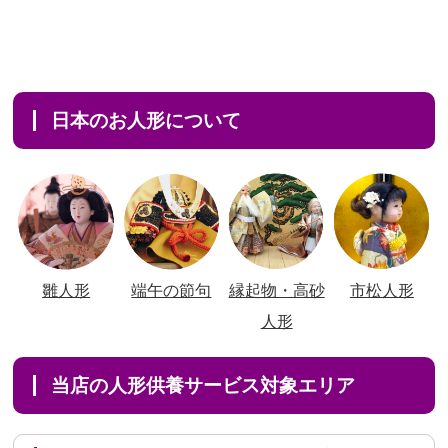
日本のお人形について
雛人形
端午の節句
縁起物・高砂
市松人形
人形
当店の人形供養サービス対象エリア