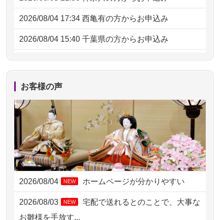
2026/08/04 17:34
西亀有の方からお申込み
2026/08/04 15:40
千葉県の方からお申込み
2026/08/04 14:04
東京都の方からお申込み
2026/08/04 00:38
中野区の方からお申込み
お客様の声
2026/08/03 21:17
愛知県の方からお申込み
2026/08/02 18:47
虎ノ門の方からお申込み
2026/08/02 11:15
千葉県の方からお申込み
2026/08/02 10:39
神奈川の方からお申込み
2026/08/04
ホームページが分かりやすい
NEW
2026/08/02 09:15
神奈川の方からお申込み
2026/08/03
宅配で送れるとのことで、大事な
NEW
2026/08/02 06:46
相模原の方からお申込み
お雛様を手放す...