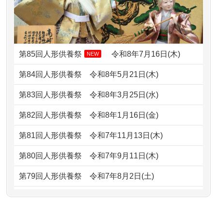
2024/01/13
お雛様のセットを供養・処分したいの
ました。 ...
ですが、お雛様とお内裏様だ...
2026/07/06
9年間自由が丘店を見守ってくれてあり
2024/01/13
供養申込みの後、供養祭までお人形は
がとう。
どうなってるのですか？
第85回人形供養祭
令和8年7月16日(木)
NEW
2026/07/05
しっかりとお人形たちの供養をしてい
2024/01/13
会社のようですが、きちんと供養して
第84回人形供養祭
令和8年5月21日(木)
ただけると...
もらえるのですか？
第83回人形供養祭
令和8年3月25日(水)
2026/06/30
長年大事にしてきた雛人形です、供養
2024/01/13
お人形の引取りはお願いできますか？
していただ...
第82回人形供養祭
令和8年1月16日(金)
2024/01/13
お人形を持込みたいのですが？
2026/06/29
ガラスケースのまま引き取ってくださ
第81回人形供養祭
令和7年11月13日(木)
るのが助か...
2024/01/13
供養後の通知はもらえますか？
第80回人形供養祭
令和7年9月11日(木)
2026/06/28
子どもの頃、妹と一緒にお雛様を出し
2024/01/13
供養が終わったお人形以外はどうして
第79回人形供養祭
令和7年8月2日(土)
ました。お...
るのですか？
第78回人形供養祭
令和7年6月20日(金)
2026/06/28
きちんと供養していただけると思った
2024/01/11
供養が終わったお人形はどうなるので
第77回人形供養祭
令和7年4月15日(火)