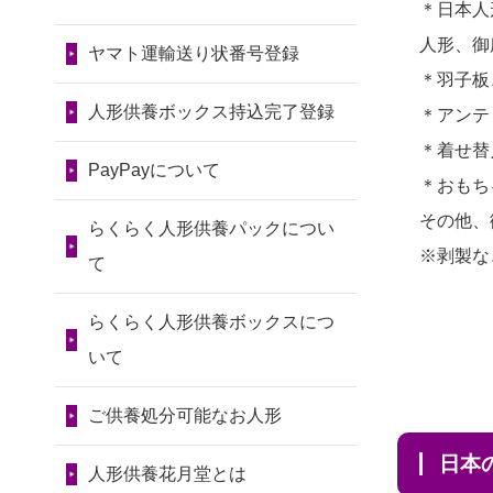
令和7年11月13日(木)
＊日本人
2026/07/30 15:59
2024/01/13
会社のようです
2026/07/10
家から近かったの
人形、御
神奈川の方からお申込み
が、きちんと供養してもらえ
ヤマト運輸送り状番号登録
第80回人形供養祭
で。
＊羽子板
るのですか？
令和7年9月11日(木)
2026/07/30 08:46
2026/07/08
誰も住んでいない
人形供養ボックス持込完了登録
＊アンテ
東京都の方からお申込み
2024/01/13
お人形の引取りは
第79回人形供養祭
実家の片付けを始めました。
＊着せ替
お願いできますか？
PayPayについて
令和7年8月2日(土)
2026/07/29 15:08
...
＊おもち
神奈川の方からお申込み
2024/01/13
お人形を持込みた
第78回人形供養祭
その他、
2026/07/06
9年間自由が丘店を
らくらく人形供養パックについ
いのですが？
令和7年6月20日(金)
※剥製な
2026/07/29 12:23
見守ってくれてありがとう。
て
大阪府の方からお申込み
2024/01/13
供養後の通知はも
第77回人形供養祭
2026/07/05
しっかりとお人形
らくらく人形供養ボックスにつ
らえますか？
令和7年4月15日(火)
2026/07/29 11:28
たちの供養をしていただける
いて
神奈川の方からお申込み
2024/01/13
供養が終わったお
と...
第76回人形供養祭
人形以外はどうしてるのです
ご供養処分可能なお人形
令和7年2月28日(金)
2026/07/29 09:23
2026/06/30
長年大事にしてき
か？
長野県の方からお申込み
日
た雛人形です、供養していた
第75回人形供養祭
人形供養花月堂とは