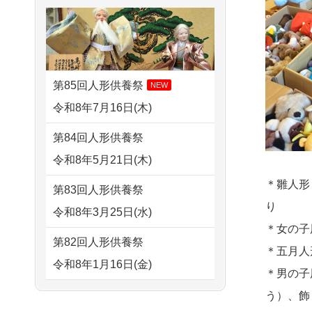
さ...
2026/07/31 17:28
すが 母親が高齢...
栃木県の方からお申込み
2026/07/15
子供の頃から可愛
2024/01/13
剥製の供養・処分
がってきた七段飾りの雛人形
2026/07/31 12:32
をお願いできますか？
で...
東京都の方からお申込み
第85回人形供養祭
NEW
2024/01/13
ぬいぐるみを供
2026/07/15
お客様の声を読
令和8年7月16日(木)
2026/07/31 10:29
養・処分して欲しいのです
み、丁寧に供養していただけ
京都市の方からお申込み
第84回人形供養祭
が？
そう...
令和8年5月21日(木)
2026/07/31 08:41
2024/01/13
お雛様のセットを
2026/07/13
遠方からでもご依
埼玉県の方からお申込み
＊雛人形
第83回人形供養祭
供養・処分したいのですが、
頼出来る点と申込までの方法
り
令和8年3月25日(水)
2026/07/30 22:27
お雛様とお内裏様だ...
が...
＊女の子
墨田区の方からお申込み
第82回人形供養祭
2024/01/13
供養申込みの後、
＊五月人
2026/07/11
思い出のある人形
令和8年1月16日(金)
2026/07/30 17:02
供養祭までお人形はどうなっ
＊男の子
達を、ちゃんと供養したく、
神奈川の方からお申込み
てるのですか？
第81回人形供養祭
う）、飾
花...