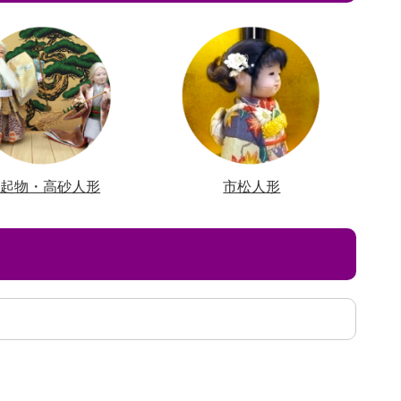
縁起物・高砂人形
市松人形