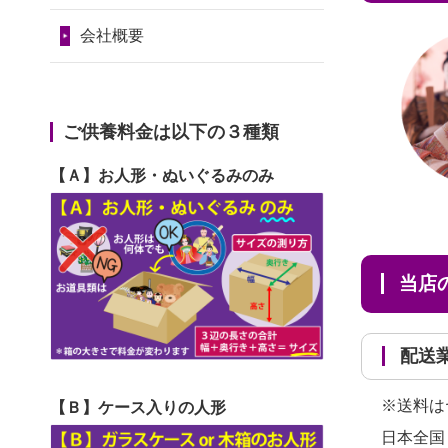
2024/01/11
供養が終わったお
だ...
令和7年1月17日(金)
人形はどうなるのでしょう
会社概要
2026/06/29
ガラスケースのま
第74回人形供養祭
か？
ま引き取ってくださるのが助
令和6年12月4日(水)
2024/01/04
ガラスケースは外
か...
第73回人形供養祭
ご供養料金は以下の３種類
しても良いですか？
2026/06/28
子どもの頃、妹と
令和6年10月17日(木)
【Ａ】お人形・ぬいぐるみのみ
一緒にお雛様を出しました。
第72回人形供養祭
お...
令和6年9月9日(月)
2026/06/28
きちんと供養して
第71回人形供養祭
当
いただけると思ったので、お
令和6年8月1日(木)
願...
第70回人形供養祭
配
2026/06/28
以前和人形やぬい
令和6年6月21日(金)
ぐるみを供養いただいたこと
※送料は
【Ｂ】ケース入りの人形
第69回人形供養祭
が...
日本全国