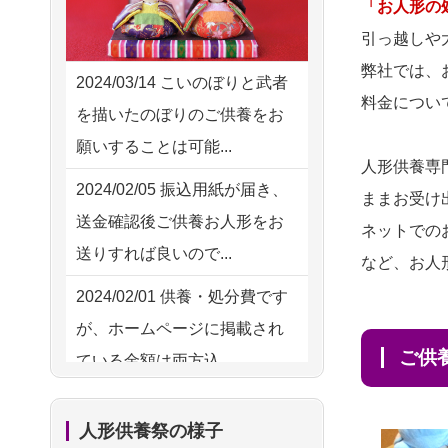
2026/08/02 10:39
「お人形の
供養の際も利用させていただ
神奈川の方からお申込み
引っ越しや
き安心感がある
弊社では、
2026/08/02 09:15
2024/03/14
こいのぼりと武者
2026/08/01
お人形の仕
NEW
料金につい
神奈川の方からお申込み
を描いたのぼりのご供養をお
分けなども丁寧に行う様子か
願いすることは可能...
2026/08/02 06:46
ら、大切...
人形供養専
相模原の方からお申込み
2024/02/05
振込用紙が届き、
ままお受け
2026/07/25
供養の内容（料金
送金確認後ご供養お人形をお
2026/08/01 19:28
ネットでの
や送り方等）がとても丁寧に
送りすれば良いので...
東京都の方からお申込み
など、お人
説...
2024/02/01
供養・処分費です
2026/08/01 17:10
2026/07/18
つい先日も利用さ
が、ホームページに掲載され
東京都の方からお申込み
せていただきました。 手続...
ご
ている金額は両方込...
2026/08/01 11:07
2026/07/18
大切にしていたお
2024/01/27
実家にある七段飾
さいたの方からお申込み
人形をきちんと供養してくだ
人形供養祭の様子
りの雛人形を処分したいので