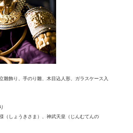
立雛飾り、手のり雛、木目込人形、ガラスケース入
り
様（しょうきさま）、神武天皇（じんむてんの