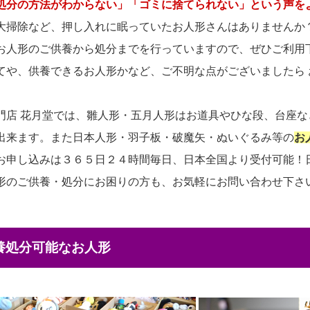
処分の方法がわからない」「ゴミに捨てられない」という声を
大掃除など、押し入れに眠っていたお人形さんはありませんか
お人形のご供養から処分までを行っていますので、ぜひご利用
てや、供養できるお人形かなど、ご不明な点がございましたら
門店 花月堂では、雛人形・五月人形はお道具やひな段、台座
出来ます。また日本人形・羽子板・破魔矢・ぬいぐるみ等の
お
お申し込みは３６５日２４時間毎日、日本全国より受付可能！
形のご供養・処分にお困りの方も、お気軽にお問い合わせ下さ
供養処分可能なお人形