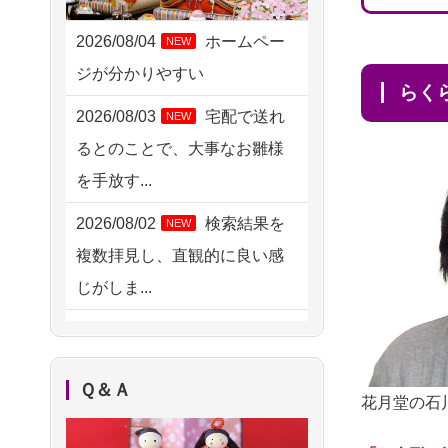
2026/08/04 15:40
千葉県の方からお申込み
2026/08/04
ホームペー
NEW
ジが分かりやすい
2026/08/04 14:04
ら
東京都の方からお申込み
2026/08/03
宅配で送れ
NEW
るとのことで、大事なお雛様
2026/08/04 00:38
を手放す...
中野区の方からお申込み
2026/08/02
検索結果を
NEW
2026/08/03 21:17
複数拝見し、直観的に良い感
愛知県の方からお申込み
じがしま...
2026/08/02 18:47
2026/08/02
人形供養は
NEW
虎ノ門の方からお申込み
ハードルが高そうに思えるの
2026/08/02 11:15
Ｑ＆Ａ
ですが、...
花月堂の石
千葉県の方からお申込み
2026/08/02
祖母の人形
NEW