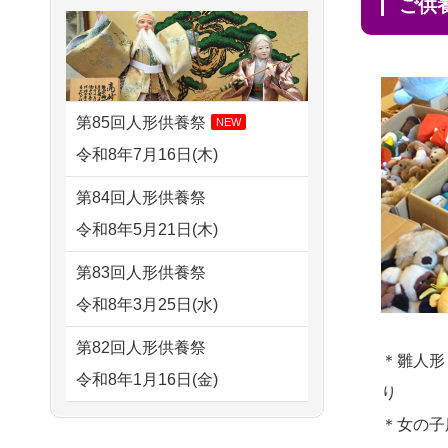
さ...
ご
2026/08/02 10:39
すが 母親が高齢...
神奈川の方からお申込み
2026/07/15
子供の頃から可愛
2024/01/13
剥製の供養・処分
がってきた七段飾りの雛人形
2026/08/02 09:15
をお願いできますか？
で...
神奈川の方からお申込み
第85回人形供養祭
NEW
2024/01/13
ぬいぐるみを供
2026/07/15
お客様の声を読
令和8年7月16日(木)
2026/08/02 06:46
養・処分して欲しいのです
み、丁寧に供養していただけ
相模原の方からお申込み
第84回人形供養祭
が？
そう...
令和8年5月21日(木)
2026/08/01 19:28
2024/01/13
お雛様のセットを
2026/07/13
遠方からでもご依
東京都の方からお申込み
第83回人形供養祭
供養・処分したいのですが、
頼出来る点と申込までの方法
令和8年3月25日(水)
2026/08/01 17:10
お雛様とお内裏様だ...
が...
東京都の方からお申込み
第82回人形供養祭
2024/01/13
供養申込みの後、
＊雛人形
2026/07/11
思い出のある人形
令和8年1月16日(金)
2026/08/01 11:07
供養祭までお人形はどうなっ
り
達を、ちゃんと供養したく、
さいたの方からお申込み
てるのですか？
第81回人形供養祭
＊女の子
花...