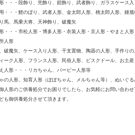
形・・・段飾り、兜飾り、鎧飾り、武者飾り、ガラスケース入
用・・・鯉のぼり、武者人形、金太郎人形、桃太郎人形、鍾馗
り馬、馬乗大将、天神飾り、破魔矢
形・・・市松人形・博多人形・衣装人形・京人形・やまと人形
所人形
、破魔矢、ケース入り人形、干支置物、陶器の人形、手作りの
ィーク人形、フランス人形、民俗人形、ビスクドール、お土産
え人形・・・リカちゃん、バービー人形等
ゃの人形、知育人形（ぽぽちゃん、メルちゃん等）、ぬいぐる
御人形のご供養処分でお困りでしたら、お気軽にお問い合わせ
ども御供養処分させて頂きます。