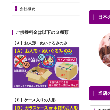
2024/01/11
供養が終わったお
だ...
令和7年1月17日(金)
人形はどうなるのでしょう
会社概要
2026/06/29
ガラスケースのま
第74回人形供養祭
か？
日
ま引き取ってくださるのが助
令和6年12月4日(水)
2024/01/04
ガラスケースは外
か...
第73回人形供養祭
ご供養料金は以下の３種類
しても良いですか？
2026/06/28
子どもの頃、妹と
令和6年10月17日(木)
【Ａ】お人形・ぬいぐるみのみ
一緒にお雛様を出しました。
第72回人形供養祭
お...
令和6年9月9日(月)
2026/06/28
きちんと供養して
第71回人形供養祭
いただけると思ったので、お
令和6年8月1日(木)
願...
第70回人形供養祭
2026/06/28
以前和人形やぬい
当
令和6年6月21日(金)
ぐるみを供養いただいたこと
【Ｂ】ケース入りの人形
第69回人形供養祭
が...