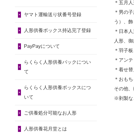
令和7年11月13日(木)
＊五月人
2026/07/31 17:28
2024/01/13
会社のようです
2026/07/10
家から近かったの
＊男の子
栃木県の方からお申込み
が、きちんと供養してもらえ
ヤマト運輸送り状番号登録
第80回人形供養祭
で。
う）、飾
るのですか？
令和7年9月11日(木)
2026/07/31 12:32
2026/07/08
誰も住んでいない
人形供養ボックス持込完了登録
＊日本人
東京都の方からお申込み
2024/01/13
お人形の引取りは
第79回人形供養祭
実家の片付けを始めました。
人形、御
お願いできますか？
PayPayについて
令和7年8月2日(土)
2026/07/31 10:29
...
＊羽子板
京都市の方からお申込み
2024/01/13
お人形を持込みた
第78回人形供養祭
＊アンテ
2026/07/06
9年間自由が丘店を
らくらく人形供養パックについ
いのですが？
令和7年6月20日(金)
＊着せ替
2026/07/31 08:41
見守ってくれてありがとう。
て
＊おもち
埼玉県の方からお申込み
2024/01/13
供養後の通知はも
第77回人形供養祭
2026/07/05
しっかりとお人形
らくらく人形供養ボックスにつ
その他、
らえますか？
令和7年4月15日(火)
2026/07/30 22:27
たちの供養をしていただける
いて
※剥製な
墨田区の方からお申込み
2024/01/13
供養が終わったお
と...
第76回人形供養祭
人形以外はどうしてるのです
ご供養処分可能なお人形
令和7年2月28日(金)
2026/07/30 17:02
2026/06/30
長年大事にしてき
か？
神奈川の方からお申込み
た雛人形です、供養していた
第75回人形供養祭
人形供養花月堂とは