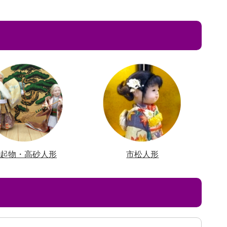
縁起物・高砂人形
市松人形