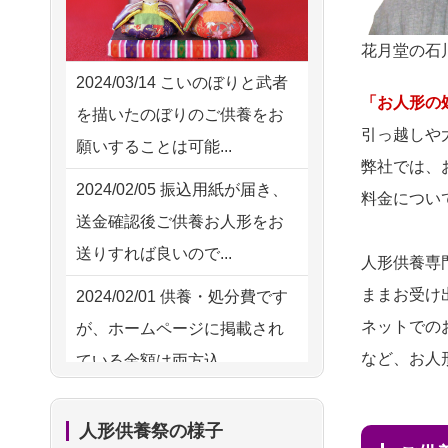
2026/08/04 15:40
供養の際も利用させていただ
千葉県の方からお申込み
花月堂の石
き安心感がある
2026/08/04 14:04
2024/03/14
こいのぼりと武者
2026/08/01
お人形の仕
NEW
「お人形の
東京都の方からお申込み
を描いたのぼりのご供養をお
分けなども丁寧に行う様子か
引っ越しや
願いすることは可能...
2026/08/04 00:38
ら、大切...
弊社では、
中野区の方からお申込み
2024/02/05
振込用紙が届き、
料金につい
2026/07/25
供養の内容（料金
送金確認後ご供養お人形をお
2026/08/03 21:17
や送り方等）がとても丁寧に
送りすれば良いので...
愛知県の方からお申込み
人形供養専
説...
ままお受け
2024/02/01
供養・処分費です
2026/08/02 18:47
2026/07/18
つい先日も利用さ
ネットでの
が、ホームページに掲載され
虎ノ門の方からお申込み
せていただきました。 手続...
など、お人
ている金額は両方込...
2026/08/02 11:15
2026/07/18
大切にしていたお
2024/01/27
実家にある七段飾
千葉県の方からお申込み
人形をきちんと供養してくだ
人形供養祭の様子
りの雛人形を処分したいので