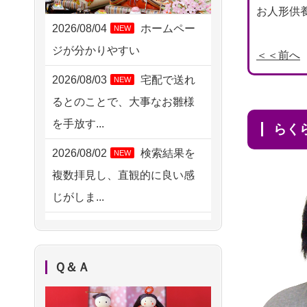
2026/08/06 10:06
お人形供養
茨城県の方からお申込み
2026/08/04
ホームペー
NEW
ジが分かりやすい
2026/08/06 09:17
＜＜前へ
三重県の方からお申込み
2026/08/03
宅配で送れ
NEW
るとのことで、大事なお雛様
2026/08/06 06:48
を手放す...
横浜市の方からお申込み
ら
2026/08/02
検索結果を
NEW
2026/08/05 15:07
複数拝見し、直観的に良い感
東京都の方からお申込み
じがしま...
2026/08/05 11:33
2026/08/02
人形供養は
NEW
神奈川の方からお申込み
ハードルが高そうに思えるの
2026/08/04 17:34
Ｑ＆Ａ
ですが、...
西亀有の方からお申込み
2026/08/02
祖母の人形
NEW