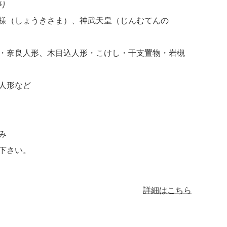
り
様（しょうきさま）、神武天皇（じんむてんの
・奈良人形、木目込人形・こけし・干支置物・岩槻
人形など
み
下さい。
詳細はこちら