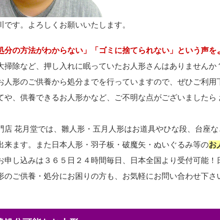
川です。よろしくお願いいたします。
処分の方法がわからない」「ゴミに捨てられない」という声を
大掃除など、押し入れに眠っていたお人形さんはありませんか
お人形のご供養から処分までを行っていますので、ぜひご利用
てや、供養できるお人形かなど、ご不明な点がございましたら
門店 花月堂では、雛人形・五月人形はお道具やひな段、台座
出来ます。また日本人形・羽子板・破魔矢・ぬいぐるみ等の
お
お申し込みは３６５日２４時間毎日、日本全国より受付可能！
形のご供養・処分にお困りの方も、お気軽にお問い合わせ下さ