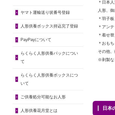
令和7年11月13日(木)
＊日本人
2026/07/31 10:29
2024/01/13
会社のようです
2026/07/10
家から近かったの
人形、御
京都市の方からお申込み
が、きちんと供養してもらえ
ヤマト運輸送り状番号登録
第80回人形供養祭
で。
＊羽子板
るのですか？
令和7年9月11日(木)
2026/07/31 08:41
2026/07/08
誰も住んでいない
人形供養ボックス持込完了登録
＊アンテ
埼玉県の方からお申込み
2024/01/13
お人形の引取りは
第79回人形供養祭
実家の片付けを始めました。
＊着せ替
お願いできますか？
PayPayについて
令和7年8月2日(土)
2026/07/30 22:27
...
＊おもち
墨田区の方からお申込み
2024/01/13
お人形を持込みた
第78回人形供養祭
その他、
2026/07/06
9年間自由が丘店を
らくらく人形供養パックについ
いのですが？
令和7年6月20日(金)
※剥製な
2026/07/30 17:02
見守ってくれてありがとう。
て
神奈川の方からお申込み
2024/01/13
供養後の通知はも
第77回人形供養祭
2026/07/05
しっかりとお人形
らくらく人形供養ボックスにつ
らえますか？
令和7年4月15日(火)
2026/07/30 15:59
たちの供養をしていただける
いて
神奈川の方からお申込み
2024/01/13
供養が終わったお
と...
第76回人形供養祭
人形以外はどうしてるのです
ご供養処分可能なお人形
令和7年2月28日(金)
2026/07/30 08:46
2026/06/30
長年大事にしてき
か？
東京都の方からお申込み
日
た雛人形です、供養していた
第75回人形供養祭
人形供養花月堂とは