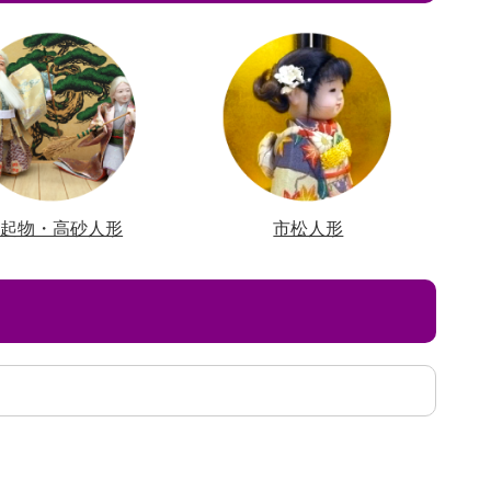
縁起物・高砂人形
市松人形