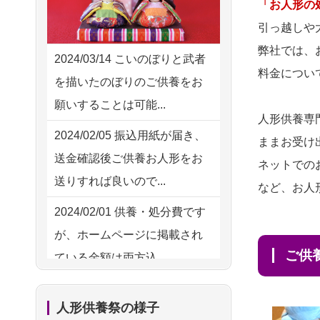
2026/08/04 00:38
「お人形の
供養の際も利用させていただ
中野区の方からお申込み
引っ越しや
き安心感がある
弊社では、
2026/08/03 21:17
2024/03/14
こいのぼりと武者
2026/08/01
お人形の仕
NEW
料金につい
愛知県の方からお申込み
を描いたのぼりのご供養をお
分けなども丁寧に行う様子か
願いすることは可能...
2026/08/02 18:47
ら、大切...
人形供養専
虎ノ門の方からお申込み
2024/02/05
振込用紙が届き、
ままお受け
2026/07/25
供養の内容（料金
送金確認後ご供養お人形をお
2026/08/02 11:15
ネットでの
や送り方等）がとても丁寧に
送りすれば良いので...
千葉県の方からお申込み
など、お人
説...
2024/02/01
供養・処分費です
2026/08/02 10:39
2026/07/18
つい先日も利用さ
が、ホームページに掲載され
神奈川の方からお申込み
せていただきました。 手続...
ご
ている金額は両方込...
2026/08/02 09:15
2026/07/18
大切にしていたお
2024/01/27
実家にある七段飾
神奈川の方からお申込み
人形をきちんと供養してくだ
人形供養祭の様子
りの雛人形を処分したいので