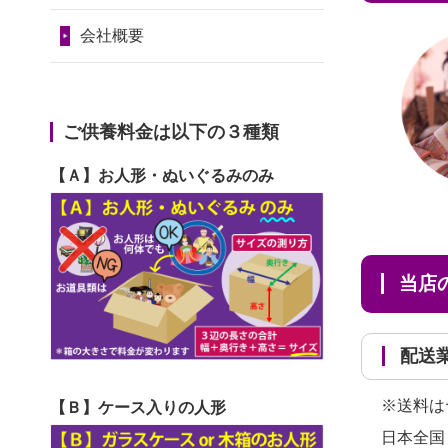
2024/01/11
供養が終わったお
だ...
令和7年1月17日(金)
人形はどうなるのでしょう
会社概要
2026/06/29
ガラスケースのま
第74回人形供養祭
か？
ま引き取ってくださるのが助
令和6年12月4日(水)
2024/01/04
ガラスケースは外
か...
第73回人形供養祭
ご供養料金は以下の３種類
しても良いですか？
2026/06/28
子どもの頃、妹と
令和6年10月17日(木)
【Ａ】お人形・ぬいぐるみのみ
一緒にお雛様を出しました。
第72回人形供養祭
お...
令和6年9月9日(月)
2026/06/28
きちんと供養して
第71回人形供養祭
当
いただけると思ったので、お
令和6年8月1日(木)
願...
第70回人形供養祭
配
2026/06/28
以前和人形やぬい
令和6年6月21日(金)
ぐるみを供養いただいたこと
※送料は
【Ｂ】ケース入りの人形
第69回人形供養祭
が...
日本全国