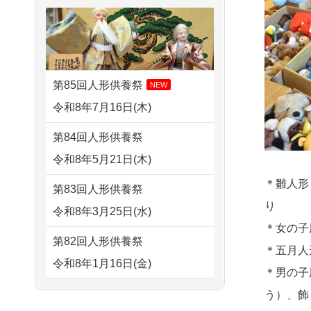
さ...
2026/08/02 06:46
すが 母親が高齢...
相模原の方からお申込み
2026/07/15
子供の頃から可愛
2024/01/13
剥製の供養・処分
がってきた七段飾りの雛人形
2026/08/01 19:28
をお願いできますか？
で...
東京都の方からお申込み
第85回人形供養祭
NEW
2024/01/13
ぬいぐるみを供
2026/07/15
お客様の声を読
令和8年7月16日(木)
2026/08/01 17:10
養・処分して欲しいのです
み、丁寧に供養していただけ
東京都の方からお申込み
第84回人形供養祭
が？
そう...
令和8年5月21日(木)
2026/08/01 11:07
2024/01/13
お雛様のセットを
2026/07/13
遠方からでもご依
さいたの方からお申込み
＊雛人形
第83回人形供養祭
供養・処分したいのですが、
頼出来る点と申込までの方法
り
令和8年3月25日(水)
2026/07/31 17:28
お雛様とお内裏様だ...
が...
＊女の子
栃木県の方からお申込み
第82回人形供養祭
2024/01/13
供養申込みの後、
＊五月人
2026/07/11
思い出のある人形
令和8年1月16日(金)
2026/07/31 12:32
供養祭までお人形はどうなっ
＊男の子
達を、ちゃんと供養したく、
東京都の方からお申込み
てるのですか？
第81回人形供養祭
う）、飾
花...