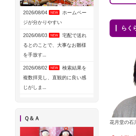
2026/08/06 06:48
横浜市の方からお申込み
2026/08/04
ホームペー
NEW
ジが分かりやすい
2026/08/05 15:07
ら
東京都の方からお申込み
2026/08/03
宅配で送れ
NEW
るとのことで、大事なお雛様
2026/08/05 11:33
を手放す...
神奈川の方からお申込み
2026/08/02
検索結果を
NEW
2026/08/04 17:34
複数拝見し、直観的に良い感
西亀有の方からお申込み
じがしま...
2026/08/04 15:40
2026/08/02
人形供養は
NEW
千葉県の方からお申込み
ハードルが高そうに思えるの
2026/08/04 14:04
Ｑ＆Ａ
ですが、...
花月堂の石
東京都の方からお申込み
2026/08/02
祖母の人形
NEW