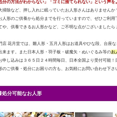
処分の方法がわからない」「ゴミに捨てられない」という声を
大掃除など、押し入れに眠っていたお人形さんはありませんか
お人形のご供養から処分までを行っていますので、ぜひご利用
てや、供養できるお人形かなど、ご不明な点がございましたら
門店 花月堂では、雛人形・五月人形はお道具やひな段、台座
出来ます。また日本人形・羽子板・破魔矢・ぬいぐるみ等の
お
お申し込みは３６５日２４時間毎日、日本全国より受付可能！
形のご供養・処分にお困りの方も、お気軽にお問い合わせ下さ
供養処分可能なお人形