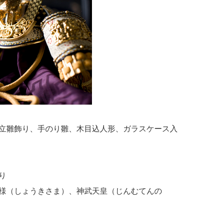
立雛飾り、手のり雛、木目込人形、ガラスケース入
り
様（しょうきさま）、神武天皇（じんむてんの