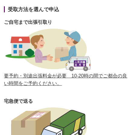
第41回人形供養祭
令和3年1月27日(水)
受取方法を選んで申込
第40回人形供養祭
令和2年12月7日(月)
ご自宅まで出張引取り
第39回人形供養祭
令和2年10月22日(木)
第38回人形供養祭
令和2年8月26日(水)
第37回人形供養祭
令和2年6月8日(月)
第36回人形供養祭
令和2年4月16日(木)
要予約・別途出張料金が必要 10-20時の間でご都合の良
第35回人形供養祭
令和2年2月13日(木)
い時間をご予約ください。
第34回人形供養祭
令和元年12月18日(水)
宅急便で送る
第33回人形供養祭
令和元年9月11日(水)
第32回人形供養祭
令和元年6月12日(水)
第31回人形供養祭
平成31年3月13日(水)