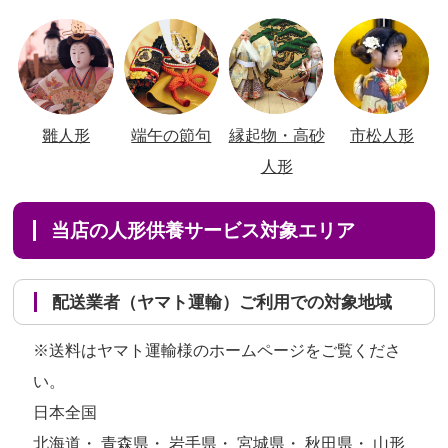
雛人形
端午の節句
縁起物・高砂
市松人形
人形
当店の人形供養サービス対象エリア
配送業者（ヤマト運輸）ご利用での対象地域
※送料はヤマト運輸様のホームページをご覧くださ
い。
日本全国
北海道・ 青森県・ 岩手県・ 宮城県・ 秋田県・ 山形