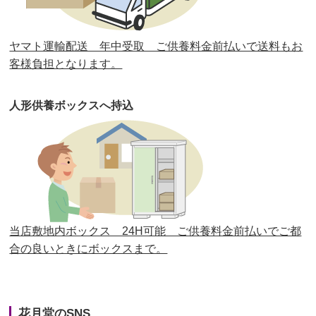
第30回人形供養祭
平成30年11月28日(水)
ヤマト運輸配送 年中受取 ご供養料金前払いで送料もお
第29回人形供養祭
平成30年5月23日(水)
客様負担となります。
第28回人形供養祭
平成29年12月8日(金)
人形供養ボックスへ持込
第27回人形供養祭
平成29年6月14日(水)
第26回人形供養祭
平成28年12月15日(木)
第25回人形供養祭
平成28年6月16日(木)
第24回人形供養祭
平成27年11月27日
第23回人形供養祭
平成26年12月5日
当店敷地内ボックス 24H可能 ご供養料金前払いでご都
合の良いときにボックスまで。
第22回人形供養祭
平成26年4月28日
第21回人形供養祭
平成25年12月26日
花月堂のSNS
第20回人形供養祭
平成25年5月10日