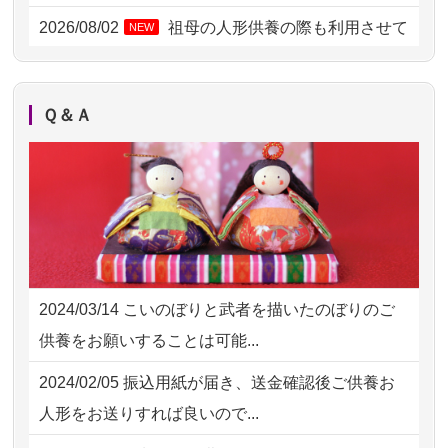
2026/08/01 17:10
東京都の方からお申込み
2026/08/02
祖母の人形供養の際も利用させて
NEW
いただき安心感がある
2026/08/01 11:07
さいたの方からお申込み
2026/08/01
お人形の仕分けなども丁寧に行う
NEW
2026/07/31 17:28
栃木県の方からお申込み
Ｑ＆Ａ
様子から、大切...
2026/07/31 12:32
東京都の方からお申込み
2026/07/25
供養の内容（料金や送り方等）がとて
2026/07/31 10:29
京都市の方からお申込み
も丁寧に説...
2026/07/31 08:41
埼玉県の方からお申込み
2026/07/18
つい先日も利用させていただきまし
2026/07/30 22:27
墨田区の方からお申込み
た。 手続...
2024/03/14
こいのぼりと武者を描いたのぼりのご
2026/07/30 17:02
神奈川の方からお申込み
2026/07/18
大切にしていたお人形をきちんと供養
供養をお願いすることは可能...
してくださ...
2026/07/30 15:59
神奈川の方からお申込み
2024/02/05
振込用紙が届き、送金確認後ご供養お
2026/07/15
子供の頃から可愛がってきた七段飾り
2026/07/30 08:46
東京都の方からお申込み
人形をお送りすれば良いので...
の雛人形で...
2026/07/29 15:08
神奈川の方からお申込み