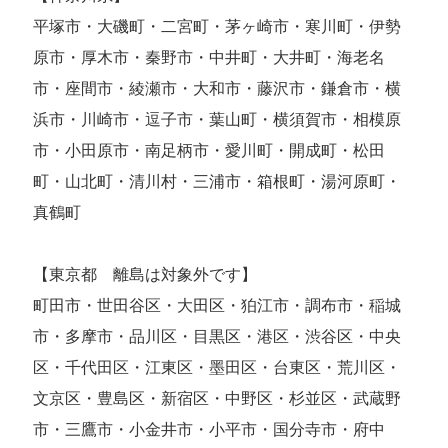
平塚市・大磯町・二宮町・茅ヶ崎市・寒川町・伊勢
原市・厚木市・秦野市・中井町・大井町・海老名
市・座間市・綾瀬市・大和市・藤沢市・鎌倉市・横
浜市・川崎市・逗子市・葉山町・横須賀市・相模原
市・小田原市・南足柄市・愛川町・開成町・松田
町・山北町・清川村・三浦市・箱根町・湯河原町・
真鶴町
【東京都 離島は対象外です】
町田市・世田谷区・大田区・狛江市・調布市・稲城
市・多摩市・品川区・目黒区・港区・渋谷区・中央
区・千代田区・江東区・墨田区・台東区・荒川区・
文京区・豊島区・新宿区・中野区・杉並区・武蔵野
市・三鷹市・小金井市・小平市・国分寺市・府中