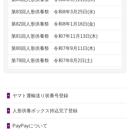
ただけると...
もらえるのですか？
第83回人形供養祭
令和8年3月25日(水)
2026/06/30
長年大事にしてきた雛人形です、供養
2024/01/13
お人形の引取りはお願いできますか？
していただ...
第82回人形供養祭
令和8年1月16日(金)
2024/01/13
お人形を持込みたいのですが？
2026/06/29
ガラスケースのまま引き取ってくださ
第81回人形供養祭
令和7年11月13日(木)
るのが助か...
2024/01/13
供養後の通知はもらえますか？
第80回人形供養祭
令和7年9月11日(木)
2026/06/28
子どもの頃、妹と一緒にお雛様を出し
2024/01/13
供養が終わったお人形以外はどうして
第79回人形供養祭
令和7年8月2日(土)
ました。お...
るのですか？
第78回人形供養祭
令和7年6月20日(金)
2026/06/28
きちんと供養していただけると思った
2024/01/11
供養が終わったお人形はどうなるので
第77回人形供養祭
令和7年4月15日(火)
ので、お願...
しょうか？
ヤマト運輸送り状番号登録
第76回人形供養祭
令和7年2月28日(金)
2026/06/28
以前和人形やぬいぐるみを供養いただ
2024/01/04
ガラスケースは外しても良いですか？
いたことが...
第75回人形供養祭
令和7年1月17日(金)
人形供養ボックス持込完了登録
2026/06/28
老後のことを考え体力のあるうちに身
第74回人形供養祭
令和6年12月4日(水)
PayPayについて
の回りの物...