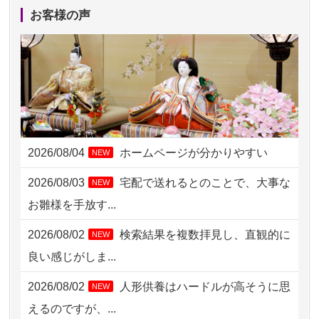
2026/08/04 17:34
西亀有の方からお申込み
お客様の声
2026/08/04 15:40
千葉県の方からお申込み
2026/08/04 14:04
東京都の方からお申込み
2026/08/04 00:38
中野区の方からお申込み
2026/08/03 21:17
愛知県の方からお申込み
2026/08/04
ホームページが分かりやすい
NEW
2026/08/02 18:47
虎ノ門の方からお申込み
2026/08/03
宅配で送れるとのことで、大事な
NEW
2026/08/02 11:15
千葉県の方からお申込み
お雛様を手放す...
2026/08/02 10:39
神奈川の方からお申込み
2026/08/02
検索結果を複数拝見し、直観的に
NEW
2026/08/02 09:15
神奈川の方からお申込み
良い感じがしま...
2026/08/02 06:46
相模原の方からお申込み
2026/08/02
人形供養はハードルが高そうに思
NEW
2026/08/01 19:28
東京都の方からお申込み
えるのですが、...