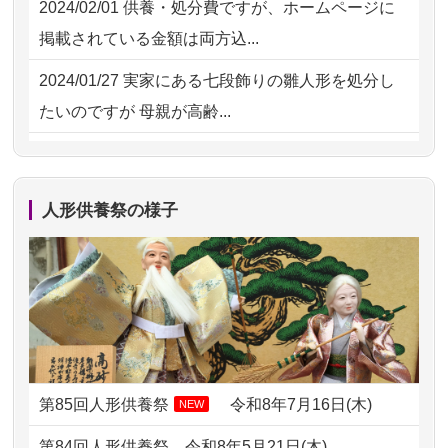
2024/02/01
供養・処分費ですが、ホームページに
2026/07/15
お客様の声を読み、丁寧に供養してい
掲載されている金額は両方込...
ただけそう...
2024/01/27
実家にある七段飾りの雛人形を処分し
2026/07/13
遠方からでもご依頼出来る点と申込ま
たいのですが 母親が高齢...
での方法が...
2024/01/13
剥製の供養・処分をお願いできます
2026/07/11
思い出のある人形達を、ちゃんと供養
か？
したく、花...
人形供養祭の様子
2024/01/13
ぬいぐるみを供養・処分して欲しいの
2026/07/10
家から近かったので。
ですが？
2026/07/08
誰も住んでいない実家の片付けを始め
2024/01/13
お雛様のセットを供養・処分したいの
ました。 ...
ですが、お雛様とお内裏様だ...
2026/07/06
9年間自由が丘店を見守ってくれてあり
2024/01/13
供養申込みの後、供養祭までお人形は
がとう。
どうなってるのですか？
第85回人形供養祭
令和8年7月16日(木)
NEW
2026/07/05
しっかりとお人形たちの供養をしてい
2024/01/13
会社のようですが、きちんと供養して
第84回人形供養祭
令和8年5月21日(木)