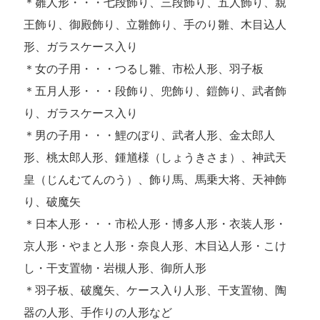
＊雛人形・・・七段飾り、三段飾り、五人飾り、親
王飾り、御殿飾り、立雛飾り、手のり雛、木目込人
形、ガラスケース入り
＊女の子用・・・つるし雛、市松人形、羽子板
＊五月人形・・・段飾り、兜飾り、鎧飾り、武者飾
り、ガラスケース入り
＊男の子用・・・鯉のぼり、武者人形、金太郎人
形、桃太郎人形、鍾馗様（しょうきさま）、神武天
皇（じんむてんのう）、飾り馬、馬乗大将、天神飾
り、破魔矢
＊日本人形・・・市松人形・博多人形・衣装人形・
京人形・やまと人形・奈良人形、木目込人形・こけ
し・干支置物・岩槻人形、御所人形
＊羽子板、破魔矢、ケース入り人形、干支置物、陶
器の人形、手作りの人形など