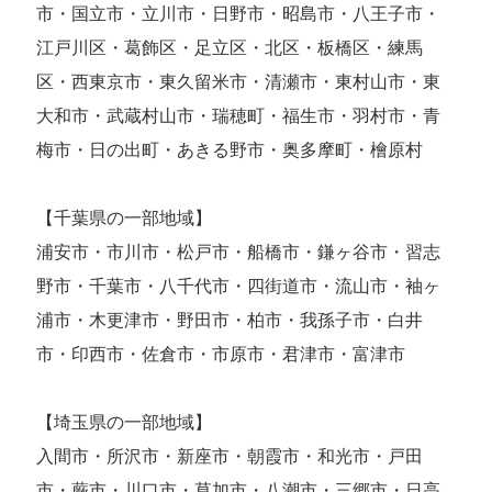
市・国立市・立川市・日野市・昭島市・八王子市・
江戸川区・葛飾区・足立区・北区・板橋区・練馬
区・西東京市・東久留米市・清瀬市・東村山市・東
大和市・武蔵村山市・瑞穂町・福生市・羽村市・青
梅市・日の出町・あきる野市・奥多摩町・檜原村
【千葉県の一部地域】
浦安市・市川市・松戸市・船橋市・鎌ヶ谷市・習志
野市・千葉市・八千代市・四街道市・流山市・袖ヶ
浦市・木更津市・野田市・柏市・我孫子市・白井
市・印西市・佐倉市・市原市・君津市・富津市
【埼玉県の一部地域】
入間市・所沢市・新座市・朝霞市・和光市・戸田
市・蕨市・川口市・草加市・八潮市・三郷市・日高