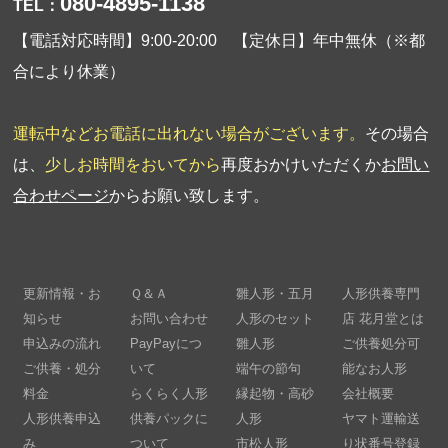
080-4895-1138
TEL：
【電話対応時間】9:00-20:00 【定休日】年中無休（※都
合により休業）
運転中などお電話に出れない場合がございます。
その場合
は、
少しお時間をおいてから
再度おかけいただくか
お問い
合わせページ
からお願い致します。
更新情報・お
Ｑ＆Ａ
雛人形・五月
人形供養専門
知らせ
お問い合わせ
人形のセット
店 花月堂とは
申込みの流れ
PayPayにつ
雛人形
ご供養処分可
ご供養・処分
いて
端午の節句
能なお人形
料金
らくらく人形
縁起物・高砂
会社概要
人形供養申込
供養パックに
人形
ヤマト運輸送
み
ついて
市松人形
り状番号登録