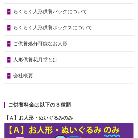
第73回人形供養祭
令和6年10月17日(木)
らくらく人形供養パックについて
2026/06/28
人形たちに これまで本当にありがとう
第72回人形供養祭
令和6年9月9日(月)
天...
らくらく人形供養ボックスについて
第71回人形供養祭
令和6年8月1日(木)
2026/06/24
今は亡き両親が孫（私の子供）の初節
第70回人形供養祭
令和6年6月21日(金)
ご供養処分可能なお人形
句に贈って...
第69回人形供養祭
令和6年5月9日(木)
2026/06/23
ありがとうね
人形供養花月堂とは
第68回人形供養祭
令和6年3月22日(金)
2026/06/22
長い間、ありがとうございました。髪
会社概要
が伸びた時...
第67回人形供養祭
令和6年1月31日(水)
2026/06/22
娘の初めてのひな祭りにあわせて、娘
第66回人形供養祭
令和5年12月22日(金)
の祖父母か...
ご供養料金は以下の３種類
第65回人形供養祭
令和5年11月09日(木)
2026/06/20
雛人形をお道具も含め一式で引き取っ
【Ａ】お人形・ぬいぐるみのみ
第64回人形供養祭
令和5年9月21日(木)
てくださる...
第63回人形供養祭
令和5年8月1日(火)
2026/06/19
インターネット検索でホームページを