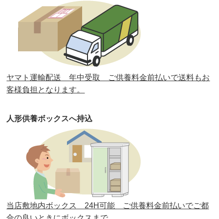
第32回人形供養祭
令和元年6月12日(水)
第31回人形供養祭
平成31年3月13日(水)
第30回人形供養祭
平成30年11月28日(水)
ヤマト運輸配送 年中受取 ご供養料金前払いで送料もお
第29回人形供養祭
平成30年5月23日(水)
客様負担となります。
第28回人形供養祭
平成29年12月8日(金)
人形供養ボックスへ持込
第27回人形供養祭
平成29年6月14日(水)
第26回人形供養祭
平成28年12月15日(木)
第25回人形供養祭
平成28年6月16日(木)
第24回人形供養祭
平成27年11月27日
第23回人形供養祭
平成26年12月5日
当店敷地内ボックス 24H可能 ご供養料金前払いでご都
合の良いときにボックスまで。