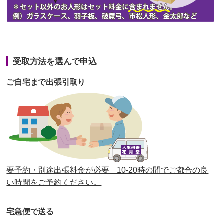
第43回人形供養祭
令和3年4月23日(金)
第42回人形供養祭
令和3年3月9日(水)
第41回人形供養祭
令和3年1月27日(水)
受取方法を選んで申込
第40回人形供養祭
令和2年12月7日(月)
ご自宅まで出張引取り
第39回人形供養祭
令和2年10月22日(木)
第38回人形供養祭
令和2年8月26日(水)
第37回人形供養祭
令和2年6月8日(月)
第36回人形供養祭
令和2年4月16日(木)
要予約・別途出張料金が必要 10-20時の間でご都合の良
第35回人形供養祭
令和2年2月13日(木)
い時間をご予約ください。
第34回人形供養祭
令和元年12月18日(水)
宅急便で送る
第33回人形供養祭
令和元年9月11日(水)