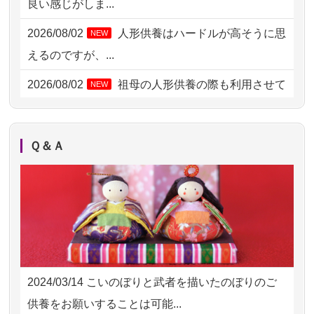
良い感じがしま...
2026/08/01 11:07
さいたの方からお申込み
2026/08/02
人形供養はハードルが高そうに思
NEW
2026/07/31 17:28
栃木県の方からお申込み
えるのですが、...
2026/07/31 12:32
東京都の方からお申込み
2026/08/02
祖母の人形供養の際も利用させて
NEW
いただき安心感がある
2026/07/31 10:29
京都市の方からお申込み
2026/08/01
お人形の仕分けなども丁寧に行う
NEW
2026/07/31 08:41
埼玉県の方からお申込み
Ｑ＆Ａ
様子から、大切...
2026/07/30 22:27
墨田区の方からお申込み
2026/07/25
供養の内容（料金や送り方等）がとて
2026/07/30 17:02
神奈川の方からお申込み
も丁寧に説...
2026/07/30 15:59
神奈川の方からお申込み
2026/07/18
つい先日も利用させていただきまし
2026/07/30 08:46
東京都の方からお申込み
た。 手続...
2024/03/14
こいのぼりと武者を描いたのぼりのご
2026/07/29 15:08
神奈川の方からお申込み
2026/07/18
大切にしていたお人形をきちんと供養
供養をお願いすることは可能...
してくださ...