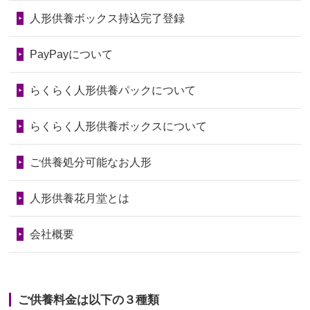
いたことが...
第75回人形供養祭
令和7年1月17日(金)
人形供養ボックス持込完了登録
2026/06/28
老後のことを考え体力のあるうちに身
第74回人形供養祭
令和6年12月4日(水)
PayPayについて
の回りの物...
第73回人形供養祭
令和6年10月17日(木)
らくらく人形供養パックについて
2026/06/28
人形たちに これまで本当にありがとう
第72回人形供養祭
令和6年9月9日(月)
天...
らくらく人形供養ボックスについて
第71回人形供養祭
令和6年8月1日(木)
2026/06/24
今は亡き両親が孫（私の子供）の初節
第70回人形供養祭
令和6年6月21日(金)
ご供養処分可能なお人形
句に贈って...
第69回人形供養祭
令和6年5月9日(木)
2026/06/23
ありがとうね
人形供養花月堂とは
第68回人形供養祭
令和6年3月22日(金)
2026/06/22
長い間、ありがとうございました。髪
会社概要
が伸びた時...
第67回人形供養祭
令和6年1月31日(水)
2026/06/22
娘の初めてのひな祭りにあわせて、娘
第66回人形供養祭
令和5年12月22日(金)
の祖父母か...
ご供養料金は以下の３種類
第65回人形供養祭
令和5年11月09日(木)