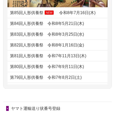
2024/01/13
供養申込みの後、供養祭までお人形は
がとう。
どうなってるのですか？
第85回人形供養祭
令和8年7月16日(木)
NEW
2026/07/05
しっかりとお人形たちの供養をしてい
2024/01/13
会社のようですが、きちんと供養して
第84回人形供養祭
令和8年5月21日(木)
ただけると...
もらえるのですか？
第83回人形供養祭
令和8年3月25日(水)
2026/06/30
長年大事にしてきた雛人形です、供養
2024/01/13
お人形の引取りはお願いできますか？
していただ...
第82回人形供養祭
令和8年1月16日(金)
2024/01/13
お人形を持込みたいのですが？
2026/06/29
ガラスケースのまま引き取ってくださ
第81回人形供養祭
令和7年11月13日(木)
るのが助か...
2024/01/13
供養後の通知はもらえますか？
第80回人形供養祭
令和7年9月11日(木)
2026/06/28
子どもの頃、妹と一緒にお雛様を出し
2024/01/13
供養が終わったお人形以外はどうして
第79回人形供養祭
令和7年8月2日(土)
ました。お...
るのですか？
第78回人形供養祭
令和7年6月20日(金)
2026/06/28
きちんと供養していただけると思った
2024/01/11
供養が終わったお人形はどうなるので
第77回人形供養祭
令和7年4月15日(火)
ので、お願...
しょうか？
ヤマト運輸送り状番号登録
第76回人形供養祭
令和7年2月28日(金)
2026/06/28
以前和人形やぬいぐるみを供養いただ
2024/01/04
ガラスケースは外しても良いですか？