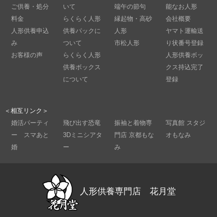
ご供養・処分
いて
端午の節句
能なお人形
料金
らくらく人形
縁起物・高砂
会社概要
人形供養申込
供養パックに
人形
ヤマト運輸送
み
ついて
市松人形
り状番号登録
お客様の声
らくらく人形
人形供養ボッ
供養ボックス
クス持込完了
について
登録
＜相互リンク＞
婚活パーティ
飛び出す恐竜
振袖と着物専
写真館 スタジ
ー スマあと
3Dミニシアタ
門店 京都もな
オもなみ
婚
ー
み
人形供養専門店 花月堂