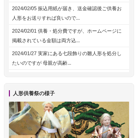
2026/07/29 12:23
大阪府の方からお申込み
2024/02/05
振込用紙が届き、送金確認後ご供養お
2026/07/15
子供の頃から可愛がってきた七段飾り
2026/07/29 11:28
神奈川の方からお申込み
人形をお送りすれば良いので...
の雛人形で...
2026/07/29 09:23
長野県の方からお申込み
2024/02/01
供養・処分費ですが、ホームページに
2026/07/15
お客様の声を読み、丁寧に供養してい
掲載されている金額は両方込...
ただけそう...
2024/01/27
実家にある七段飾りの雛人形を処分し
2026/07/13
遠方からでもご依頼出来る点と申込ま
たいのですが 母親が高齢...
での方法が...
2024/01/13
剥製の供養・処分をお願いできます
2026/07/11
思い出のある人形達を、ちゃんと供養
か？
したく、花...
人形供養祭の様子
2024/01/13
ぬいぐるみを供養・処分して欲しいの
2026/07/10
家から近かったので。
ですが？
2026/07/08
誰も住んでいない実家の片付けを始め
2024/01/13
お雛様のセットを供養・処分したいの
ました。 ...
ですが、お雛様とお内裏様だ...
2026/07/06
9年間自由が丘店を見守ってくれてあり