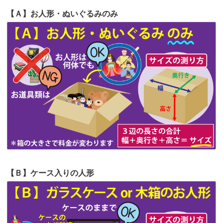
2026/06/20
雛人形をお道具も含め一式で引き取っ
【Ａ】お人形・ぬいぐるみのみ
第64回人形供養祭
令和5年9月21日(木)
てくださる...
第63回人形供養祭
令和5年8月1日(火)
2026/06/19
インターネット検索でホームページを
第62回人形供養祭
令和5年6月21日(水)
見つけまし...
第61回人形供養祭
令和5年5月19日(金)
第60回人形供養祭
令和5年3月28日(火)
第59回人形供養祭
令和5年2月10日(金)
第58回人形供養祭
令和5年12月21日(水)
第57回人形供養祭
令和4年11月22日(火)
【Ｂ】ケース入りの人形
第56回人形供養祭
令和4年10月19日(水)
第55回人形供養祭
令和4年9月8日(木)