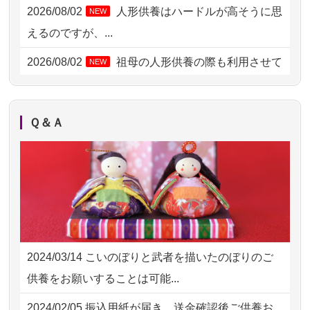
2026/08/01 11:07
さいたの方からお申込み
2026/08/02
人形供養はハードルが高そうに思
NEW
2026/07/31 17:28
栃木県の方からお申込み
えるのですが、...
2026/07/31 12:32
東京都の方からお申込み
2026/08/02
祖母の人形供養の際も利用させて
NEW
いただき安心感がある
2026/07/31 10:29
京都市の方からお申込み
2026/08/01
お人形の仕分けなども丁寧に行う
NEW
2026/07/31 08:41
埼玉県の方からお申込み
Ｑ＆Ａ
様子から、大切...
2026/07/30 22:27
墨田区の方からお申込み
2026/07/25
供養の内容（料金や送り方等）がとて
2026/07/30 17:02
神奈川の方からお申込み
も丁寧に説...
2026/07/30 15:59
神奈川の方からお申込み
2026/07/18
つい先日も利用させていただきまし
2026/07/30 08:46
東京都の方からお申込み
た。 手続...
2024/03/14
こいのぼりと武者を描いたのぼりのご
2026/07/29 15:08
神奈川の方からお申込み
2026/07/18
大切にしていたお人形をきちんと供養
供養をお願いすることは可能...
してくださ...
2026/07/29 12:23
大阪府の方からお申込み
2024/02/05
振込用紙が届き、送金確認後ご供養お