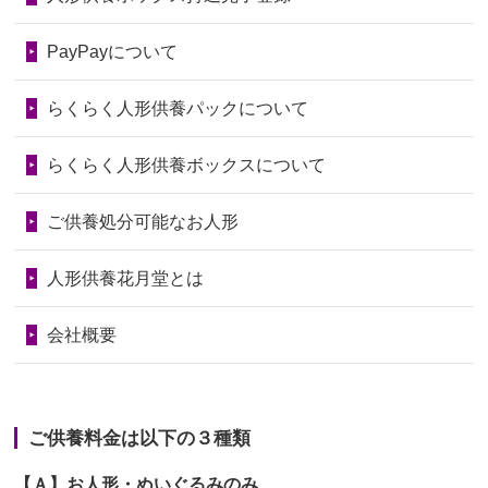
2026/06/28
老後のことを考え体力のあるうちに身
第74回人形供養祭
令和6年12月4日(水)
PayPayについて
の回りの物...
第73回人形供養祭
令和6年10月17日(木)
らくらく人形供養パックについて
2026/06/28
人形たちに これまで本当にありがとう
第72回人形供養祭
令和6年9月9日(月)
天...
らくらく人形供養ボックスについて
第71回人形供養祭
令和6年8月1日(木)
2026/06/24
今は亡き両親が孫（私の子供）の初節
第70回人形供養祭
令和6年6月21日(金)
ご供養処分可能なお人形
句に贈って...
第69回人形供養祭
令和6年5月9日(木)
2026/06/23
ありがとうね
人形供養花月堂とは
第68回人形供養祭
令和6年3月22日(金)
2026/06/22
長い間、ありがとうございました。髪
会社概要
が伸びた時...
第67回人形供養祭
令和6年1月31日(水)
2026/06/22
娘の初めてのひな祭りにあわせて、娘
第66回人形供養祭
令和5年12月22日(金)
の祖父母か...
ご供養料金は以下の３種類
第65回人形供養祭
令和5年11月09日(木)
2026/06/20
雛人形をお道具も含め一式で引き取っ
【Ａ】お人形・ぬいぐるみのみ