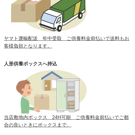
第32回人形供養祭
令和元年6月12日(水)
第31回人形供養祭
平成31年3月13日(水)
第30回人形供養祭
平成30年11月28日(水)
ヤマト運輸配送 年中受取 ご供養料金前払いで送料もお
第29回人形供養祭
平成30年5月23日(水)
客様負担となります。
第28回人形供養祭
平成29年12月8日(金)
人形供養ボックスへ持込
第27回人形供養祭
平成29年6月14日(水)
第26回人形供養祭
平成28年12月15日(木)
第25回人形供養祭
平成28年6月16日(木)
第24回人形供養祭
平成27年11月27日
第23回人形供養祭
平成26年12月5日
当店敷地内ボックス 24H可能 ご供養料金前払いでご都
合の良いときにボックスまで。
第22回人形供養祭
平成26年4月28日