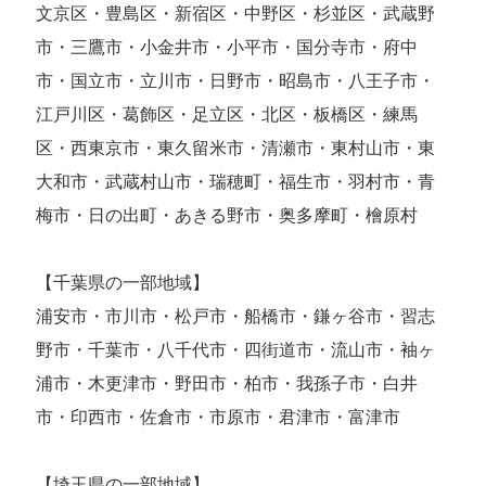
文京区・豊島区・新宿区・中野区・杉並区・武蔵野
市・三鷹市・小金井市・小平市・国分寺市・府中
市・国立市・立川市・日野市・昭島市・八王子市・
江戸川区・葛飾区・足立区・北区・板橋区・練馬
区・西東京市・東久留米市・清瀬市・東村山市・東
大和市・武蔵村山市・瑞穂町・福生市・羽村市・青
梅市・日の出町・あきる野市・奥多摩町・檜原村
【千葉県の一部地域】
浦安市・市川市・松戸市・船橋市・鎌ヶ谷市・習志
野市・千葉市・八千代市・四街道市・流山市・袖ヶ
浦市・木更津市・野田市・柏市・我孫子市・白井
市・印西市・佐倉市・市原市・君津市・富津市
【埼玉県の一部地域】