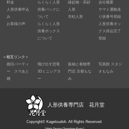
料金
らくらく人形
縁起物・高砂
会社概要
人形供養申込
供養パックに
人形
ヤマト運輸送
み
ついて
市松人形
り状番号登録
お客様の声
らくらく人形
人形供養ボッ
供養ボックス
クス持込完了
について
登録
＜相互リンク＞
婚活パーティ
飛び出す恐竜
振袖と着物専
写真館 スタジ
ー スマあと
3Dミニシアタ
門店 京都もな
オもなみ
婚
ー
み
人形供養専門店 花月堂
Copyright©
Kagetsudoh.
All Rights Reserved.
《Web Design:Template-Party》