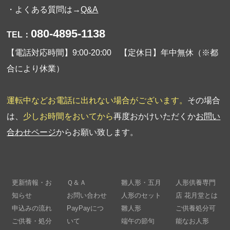
・よくある質問は→
Q&A
080-4895-1138
TEL：
【電話対応時間】9:00-20:00 【定休日】年中無休（※都
合により休業）
運転中などお電話に出れない場合がございます。
その場合
は、
少しお時間をおいてから
再度おかけいただくか
お問い
合わせページ
からお願い致します。
更新情報・お
Ｑ＆Ａ
雛人形・五月
人形供養専門
知らせ
お問い合わせ
人形のセット
店 花月堂とは
申込みの流れ
PayPayにつ
雛人形
ご供養処分可
ご供養・処分
いて
端午の節句
能なお人形