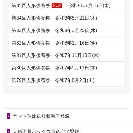
どうなってるのですか？
第85回人形供養祭
令和8年7月16日(木)
NEW
2026/07/05
しっかりとお人形たちの供養をしてい
2024/01/13
会社のようですが、きちんと供養して
第84回人形供養祭
令和8年5月21日(木)
ただけると...
もらえるのですか？
第83回人形供養祭
令和8年3月25日(水)
2026/06/30
長年大事にしてきた雛人形です、供養
2024/01/13
お人形の引取りはお願いできますか？
していただ...
第82回人形供養祭
令和8年1月16日(金)
2024/01/13
お人形を持込みたいのですが？
2026/06/29
ガラスケースのまま引き取ってくださ
第81回人形供養祭
令和7年11月13日(木)
るのが助か...
2024/01/13
供養後の通知はもらえますか？
第80回人形供養祭
令和7年9月11日(木)
2026/06/28
子どもの頃、妹と一緒にお雛様を出し
2024/01/13
供養が終わったお人形以外はどうして
第79回人形供養祭
令和7年8月2日(土)
ました。お...
るのですか？
第78回人形供養祭
令和7年6月20日(金)
2026/06/28
きちんと供養していただけると思った
2024/01/11
供養が終わったお人形はどうなるので
第77回人形供養祭
令和7年4月15日(火)
ので、お願...
しょうか？
ヤマト運輸送り状番号登録
第76回人形供養祭
令和7年2月28日(金)
2026/06/28
以前和人形やぬいぐるみを供養いただ
2024/01/04
ガラスケースは外しても良いですか？
いたことが...
第75回人形供養祭
令和7年1月17日(金)
人形供養ボックス持込完了登録