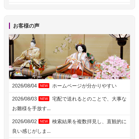
2026/08/04 14:04
東京都の方からお申込み
2026/08/04 00:38
中野区の方からお申込み
お客様の声
2026/08/03 21:17
愛知県の方からお申込み
2026/08/02 18:47
虎ノ門の方からお申込み
2026/08/02 11:15
千葉県の方からお申込み
2026/08/02 10:39
神奈川の方からお申込み
2026/08/04
ホームページが分かりやすい
NEW
2026/08/02 09:15
神奈川の方からお申込み
2026/08/03
宅配で送れるとのことで、大事な
NEW
2026/08/02 06:46
相模原の方からお申込み
お雛様を手放す...
2026/08/01 19:28
東京都の方からお申込み
2026/08/02
検索結果を複数拝見し、直観的に
NEW
2026/08/01 17:10
東京都の方からお申込み
良い感じがしま...