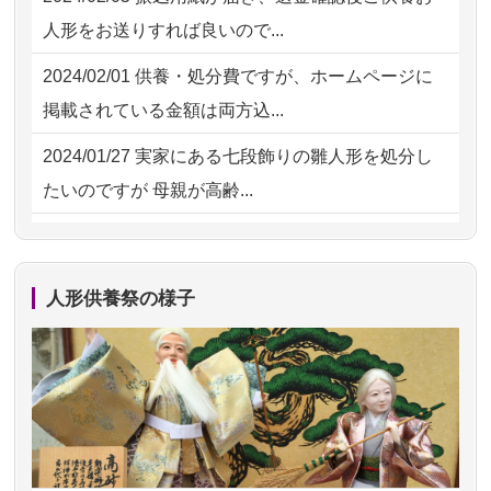
2026/07/15
子供の頃から可愛がってきた七段飾り
2026/07/29 11:28
神奈川の方からお申込み
人形をお送りすれば良いので...
の雛人形で...
2026/07/29 09:23
長野県の方からお申込み
2024/02/01
供養・処分費ですが、ホームページに
2026/07/15
お客様の声を読み、丁寧に供養してい
掲載されている金額は両方込...
ただけそう...
2024/01/27
実家にある七段飾りの雛人形を処分し
2026/07/13
遠方からでもご依頼出来る点と申込ま
たいのですが 母親が高齢...
での方法が...
2024/01/13
剥製の供養・処分をお願いできます
2026/07/11
思い出のある人形達を、ちゃんと供養
か？
したく、花...
人形供養祭の様子
2024/01/13
ぬいぐるみを供養・処分して欲しいの
2026/07/10
家から近かったので。
ですが？
2026/07/08
誰も住んでいない実家の片付けを始め
2024/01/13
お雛様のセットを供養・処分したいの
ました。 ...
ですが、お雛様とお内裏様だ...
2026/07/06
9年間自由が丘店を見守ってくれてあり
2024/01/13
供養申込みの後、供養祭までお人形は
がとう。