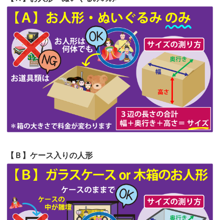
第64回人形供養祭
令和5年9月21日(木)
てくださる...
第63回人形供養祭
令和5年8月1日(火)
2026/06/19
インターネット検索でホームページを
第62回人形供養祭
令和5年6月21日(水)
見つけまし...
第61回人形供養祭
令和5年5月19日(金)
第60回人形供養祭
令和5年3月28日(火)
第59回人形供養祭
令和5年2月10日(金)
第58回人形供養祭
令和5年12月21日(水)
第57回人形供養祭
令和4年11月22日(火)
【Ｂ】ケース入りの人形
第56回人形供養祭
令和4年10月19日(水)
第55回人形供養祭
令和4年9月8日(木)
第54回人形供養祭
令和4年8月1日(月)