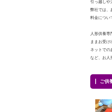
2026/08/04 14:04
引っ越しや
供養の際も利用させていただ
東京都の方からお申込み
弊社では、
き安心感がある
料金につい
2026/08/04 00:38
2026/08/01
お人形の仕
NEW
中野区の方からお申込み
分けなども丁寧に行う様子か
人形供養専
2026/08/03 21:17
ら、大切...
ままお受け
愛知県の方からお申込み
ネットでの
2026/07/25
供養の内容（料金
2026/08/02 18:47
など、お人
や送り方等）がとても丁寧に
虎ノ門の方からお申込み
説...
2026/08/02 11:15
2026/07/18
つい先日も利用さ
ご
千葉県の方からお申込み
せていただきました。 手続...
2026/08/02 10:39
2026/07/18
大切にしていたお
神奈川の方からお申込み
人形をきちんと供養してくだ