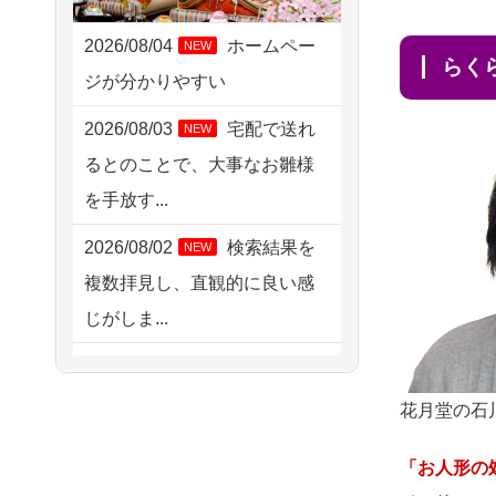
2026/08/06 09:17
三重県の方からお申込み
2026/08/04
ホームペー
NEW
ら
ジが分かりやすい
2026/08/06 06:48
横浜市の方からお申込み
2026/08/03
宅配で送れ
NEW
るとのことで、大事なお雛様
2026/08/05 15:07
を手放す...
東京都の方からお申込み
2026/08/02
検索結果を
NEW
2026/08/05 11:33
複数拝見し、直観的に良い感
神奈川の方からお申込み
じがしま...
2026/08/04 17:34
2026/08/02
人形供養は
NEW
西亀有の方からお申込み
ハードルが高そうに思えるの
花月堂の石
2026/08/04 15:40
ですが、...
千葉県の方からお申込み
「お人形の
2026/08/02
祖母の人形
NEW