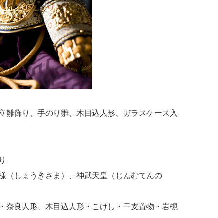
立雛飾り、手のり雛、木目込人形、ガラスケース入
り
様（しょうきさま）、神武天皇（じんむてんの
・奈良人形、木目込人形・こけし・干支置物・岩槻