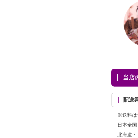
だ...
当
配
※送料は
日本全国
北海道・