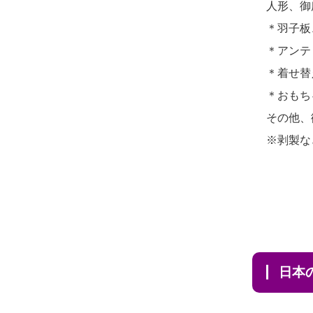
人形、御
2026/07/31 12:32
2026/07/10
家から近かったの
＊羽子板
東京都の方からお申込み
で。
＊アンテ
2026/07/31 10:29
2026/07/08
誰も住んでいない
＊着せ替
京都市の方からお申込み
実家の片付けを始めました。
＊おもち
2026/07/31 08:41
...
その他、
埼玉県の方からお申込み
※剥製な
2026/07/06
9年間自由が丘店を
2026/07/30 22:27
見守ってくれてありがとう。
墨田区の方からお申込み
2026/07/05
しっかりとお人形
2026/07/30 17:02
たちの供養をしていただける
神奈川の方からお申込み
と...
2026/07/30 15:59
日
2026/06/30
長年大事にしてき
神奈川の方からお申込み
た雛人形です、供養していた