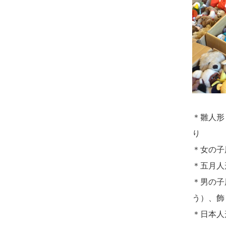
さ...
2026/08/02 09:15
神奈川の方からお申込み
2026/07/15
子供の頃から可愛
がってきた七段飾りの雛人形
2026/08/02 06:46
で...
相模原の方からお申込み
2026/07/15
お客様の声を読
2026/08/01 19:28
み、丁寧に供養していただけ
東京都の方からお申込み
そう...
2026/08/01 17:10
＊雛人形
2026/07/13
遠方からでもご依
東京都の方からお申込み
り
頼出来る点と申込までの方法
＊女の子
2026/08/01 11:07
が...
＊五月人
さいたの方からお申込み
＊男の子
2026/07/11
思い出のある人形
2026/07/31 17:28
う）、飾
達を、ちゃんと供養したく、
栃木県の方からお申込み
＊日本人
花...