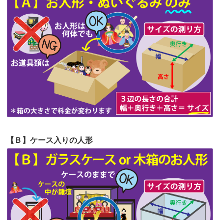
第63回人形供養祭
令和5年8月1日(火)
2026/06/19
インターネット検索でホームページを
第62回人形供養祭
令和5年6月21日(水)
見つけまし...
第61回人形供養祭
令和5年5月19日(金)
第60回人形供養祭
令和5年3月28日(火)
第59回人形供養祭
令和5年2月10日(金)
第58回人形供養祭
令和5年12月21日(水)
第57回人形供養祭
令和4年11月22日(火)
【Ｂ】ケース入りの人形
第56回人形供養祭
令和4年10月19日(水)
第55回人形供養祭
令和4年9月8日(木)
第54回人形供養祭
令和4年8月1日(月)
第53回人形供養祭
令和4年7月1日(金)