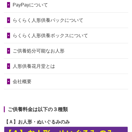
第74回人形供養祭
令和6年12月4日(水)
PayPayについて
の回りの物...
第73回人形供養祭
令和6年10月17日(木)
らくらく人形供養パックについて
2026/06/28
人形たちに これまで本当にありがとう
第72回人形供養祭
令和6年9月9日(月)
天...
らくらく人形供養ボックスについて
第71回人形供養祭
令和6年8月1日(木)
2026/06/24
今は亡き両親が孫（私の子供）の初節
第70回人形供養祭
令和6年6月21日(金)
ご供養処分可能なお人形
句に贈って...
第69回人形供養祭
令和6年5月9日(木)
2026/06/23
ありがとうね
人形供養花月堂とは
第68回人形供養祭
令和6年3月22日(金)
2026/06/22
長い間、ありがとうございました。髪
会社概要
が伸びた時...
第67回人形供養祭
令和6年1月31日(水)
2026/06/22
娘の初めてのひな祭りにあわせて、娘
第66回人形供養祭
令和5年12月22日(金)
の祖父母か...
ご供養料金は以下の３種類
第65回人形供養祭
令和5年11月09日(木)
2026/06/20
雛人形をお道具も含め一式で引き取っ
【Ａ】お人形・ぬいぐるみのみ
第64回人形供養祭
令和5年9月21日(木)
てくださる...