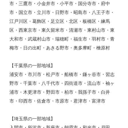
市・三鷹市・小金井市・小平市・国分寺市・府中
市・国立市・立川市・日野市・昭島市・八王子市・
江戸川区・葛飾区・足立区・北区・板橋区・練馬
区・西東京市・東久留米市・清瀬市・東村山市・東
大和市・武蔵村山市・瑞穂町・福生市・羽村市・青
梅市・日の出町・あきる野市・奥多摩町・檜原村
【千葉県の一部地域】
浦安市・市川市・松戸市・船橋市・鎌ヶ谷市・習志
野市・千葉市・八千代市・四街道市・流山市・袖ヶ
浦市・木更津市・野田市・柏市・我孫子市・白井
市・印西市・佐倉市・市原市・君津市・富津市
【埼玉県の一部地域】
入間市・所沢市・新座市・朝霞市・和光市・戸田