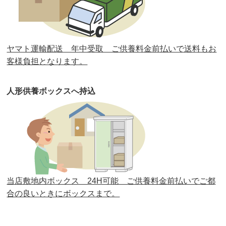
第31回人形供養祭
平成31年3月13日(水)
第30回人形供養祭
平成30年11月28日(水)
ヤマト運輸配送 年中受取 ご供養料金前払いで送料もお
第29回人形供養祭
平成30年5月23日(水)
客様負担となります。
第28回人形供養祭
平成29年12月8日(金)
人形供養ボックスへ持込
第27回人形供養祭
平成29年6月14日(水)
第26回人形供養祭
平成28年12月15日(木)
第25回人形供養祭
平成28年6月16日(木)
第24回人形供養祭
平成27年11月27日
第23回人形供養祭
平成26年12月5日
当店敷地内ボックス 24H可能 ご供養料金前払いでご都
合の良いときにボックスまで。
第22回人形供養祭
平成26年4月28日
第21回人形供養祭
平成25年12月26日