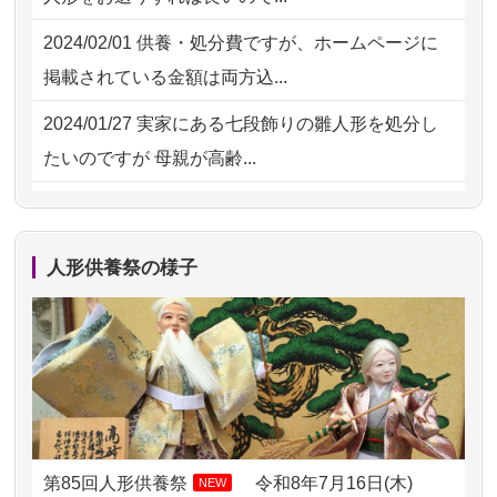
の雛人形で...
2026/07/30 15:59
神奈川の方からお申込み
2024/02/01
供養・処分費ですが、ホームページに
2026/07/15
お客様の声を読み、丁寧に供養してい
掲載されている金額は両方込...
ただけそう...
2024/01/27
実家にある七段飾りの雛人形を処分し
2026/07/13
遠方からでもご依頼出来る点と申込ま
たいのですが 母親が高齢...
での方法が...
2024/01/13
剥製の供養・処分をお願いできます
2026/07/11
思い出のある人形達を、ちゃんと供養
か？
したく、花...
人形供養祭の様子
2024/01/13
ぬいぐるみを供養・処分して欲しいの
2026/07/10
家から近かったので。
ですが？
2026/07/08
誰も住んでいない実家の片付けを始め
2024/01/13
お雛様のセットを供養・処分したいの
ました。 ...
ですが、お雛様とお内裏様だ...
2026/07/06
9年間自由が丘店を見守ってくれてあり
2024/01/13
供養申込みの後、供養祭までお人形は
がとう。
どうなってるのですか？
第85回人形供養祭
令和8年7月16日(木)
NEW