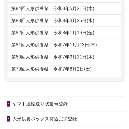
2026/07/05
しっかりとお人形たちの供養をしてい
2024/01/13
会社のようですが、きちんと供養して
第84回人形供養祭
令和8年5月21日(木)
ただけると...
もらえるのですか？
第83回人形供養祭
令和8年3月25日(水)
2026/06/30
長年大事にしてきた雛人形です、供養
2024/01/13
お人形の引取りはお願いできますか？
していただ...
第82回人形供養祭
令和8年1月16日(金)
2024/01/13
お人形を持込みたいのですが？
2026/06/29
ガラスケースのまま引き取ってくださ
第81回人形供養祭
令和7年11月13日(木)
るのが助か...
2024/01/13
供養後の通知はもらえますか？
第80回人形供養祭
令和7年9月11日(木)
2026/06/28
子どもの頃、妹と一緒にお雛様を出し
2024/01/13
供養が終わったお人形以外はどうして
第79回人形供養祭
令和7年8月2日(土)
ました。お...
るのですか？
第78回人形供養祭
令和7年6月20日(金)
2026/06/28
きちんと供養していただけると思った
2024/01/11
供養が終わったお人形はどうなるので
第77回人形供養祭
令和7年4月15日(火)
ので、お願...
しょうか？
ヤマト運輸送り状番号登録
第76回人形供養祭
令和7年2月28日(金)
2026/06/28
以前和人形やぬいぐるみを供養いただ
2024/01/04
ガラスケースは外しても良いですか？
いたことが...
第75回人形供養祭
令和7年1月17日(金)
人形供養ボックス持込完了登録
2026/06/28
老後のことを考え体力のあるうちに身