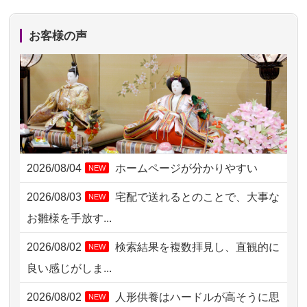
2026/08/05 15:07
東京都の方からお申込み
お客様の声
2026/08/05 11:33
神奈川の方からお申込み
2026/08/04 17:34
西亀有の方からお申込み
2026/08/04 15:40
千葉県の方からお申込み
2026/08/04 14:04
東京都の方からお申込み
2026/08/04
ホームページが分かりやすい
NEW
2026/08/04 00:38
中野区の方からお申込み
2026/08/03
宅配で送れるとのことで、大事な
NEW
2026/08/03 21:17
愛知県の方からお申込み
お雛様を手放す...
2026/08/02 18:47
虎ノ門の方からお申込み
2026/08/02
検索結果を複数拝見し、直観的に
NEW
2026/08/02 11:15
千葉県の方からお申込み
良い感じがしま...
2026/08/02 10:39
神奈川の方からお申込み
2026/08/02
人形供養はハードルが高そうに思
NEW