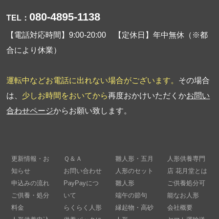
080-4895-1138
TEL：
【電話対応時間】9:00-20:00 【定休日】年中無休（※都
合により休業）
運転中などお電話に出れない場合がございます。
その場合
は、
少しお時間をおいてから
再度おかけいただくか
お問い
合わせページ
からお願い致します。
更新情報・お
Ｑ＆Ａ
雛人形・五月
人形供養専門
知らせ
お問い合わせ
人形のセット
店 花月堂とは
申込みの流れ
PayPayにつ
雛人形
ご供養処分可
ご供養・処分
いて
端午の節句
能なお人形
料金
らくらく人形
縁起物・高砂
会社概要