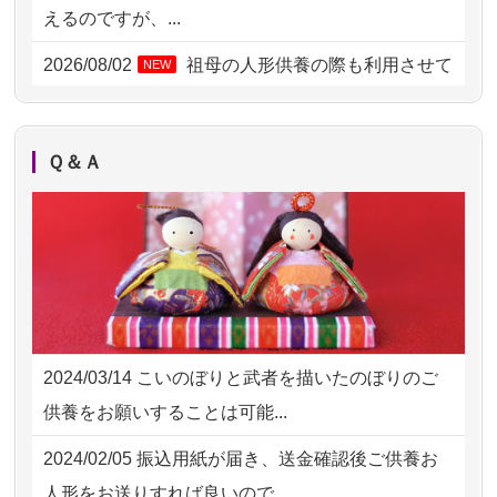
2026/08/02 09:15
神奈川の方からお申込み
えるのですが、...
2026/08/02 06:46
相模原の方からお申込み
2026/08/02
祖母の人形供養の際も利用させて
NEW
いただき安心感がある
2026/08/01 19:28
東京都の方からお申込み
2026/08/01
お人形の仕分けなども丁寧に行う
NEW
2026/08/01 17:10
東京都の方からお申込み
Ｑ＆Ａ
様子から、大切...
2026/08/01 11:07
さいたの方からお申込み
2026/07/25
供養の内容（料金や送り方等）がとて
2026/07/31 17:28
栃木県の方からお申込み
も丁寧に説...
2026/07/31 12:32
東京都の方からお申込み
2026/07/18
つい先日も利用させていただきまし
2026/07/31 10:29
京都市の方からお申込み
た。 手続...
2024/03/14
こいのぼりと武者を描いたのぼりのご
2026/07/31 08:41
埼玉県の方からお申込み
2026/07/18
大切にしていたお人形をきちんと供養
供養をお願いすることは可能...
してくださ...
2026/07/30 22:27
墨田区の方からお申込み
2024/02/05
振込用紙が届き、送金確認後ご供養お
2026/07/15
子供の頃から可愛がってきた七段飾り
2026/07/30 17:02
神奈川の方からお申込み
人形をお送りすれば良いので...