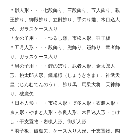
＊雛人形・・・七段飾り、三段飾り、五人飾り、親
王飾り、御殿飾り、立雛飾り、手のり雛、木目込人
形、ガラスケース入り
＊女の子用・・・つるし雛、市松人形、羽子板
＊五月人形・・・段飾り、兜飾り、鎧飾り、武者飾
り、ガラスケース入り
＊男の子用・・・鯉のぼり、武者人形、金太郎人
形、桃太郎人形、鍾馗様（しょうきさま）、神武天
皇（じんむてんのう）、飾り馬、馬乗大将、天神飾
り、破魔矢
＊日本人形・・・市松人形・博多人形・衣装人形・
京人形・やまと人形・奈良人形、木目込人形・こけ
し・干支置物・岩槻人形、御所人形
＊羽子板、破魔矢、ケース入り人形、干支置物、陶