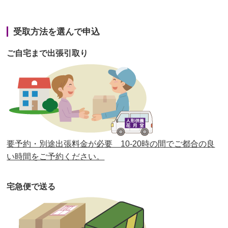
第42回人形供養祭
令和3年3月9日(水)
第41回人形供養祭
令和3年1月27日(水)
受取方法を選んで申込
第40回人形供養祭
令和2年12月7日(月)
ご自宅まで出張引取り
第39回人形供養祭
令和2年10月22日(木)
第38回人形供養祭
令和2年8月26日(水)
第37回人形供養祭
令和2年6月8日(月)
第36回人形供養祭
令和2年4月16日(木)
要予約・別途出張料金が必要 10-20時の間でご都合の良
第35回人形供養祭
令和2年2月13日(木)
い時間をご予約ください。
第34回人形供養祭
令和元年12月18日(水)
宅急便で送る
第33回人形供養祭
令和元年9月11日(水)
第32回人形供養祭
令和元年6月12日(水)