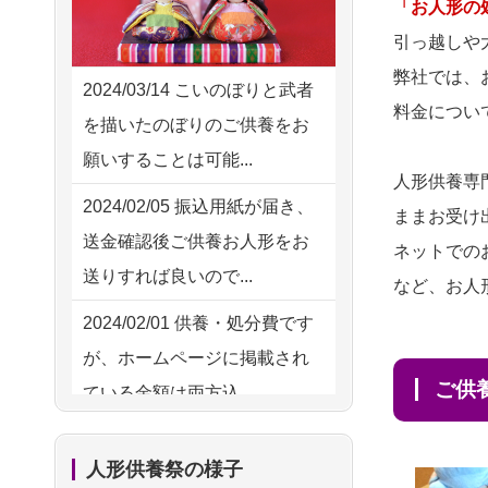
2026/08/02 18:47
「お人形の
供養の際も利用させていただ
虎ノ門の方からお申込み
引っ越しや
き安心感がある
弊社では、
2026/08/02 11:15
2024/03/14
こいのぼりと武者
2026/08/01
お人形の仕
NEW
料金につい
千葉県の方からお申込み
を描いたのぼりのご供養をお
分けなども丁寧に行う様子か
願いすることは可能...
2026/08/02 10:39
ら、大切...
人形供養専
神奈川の方からお申込み
2024/02/05
振込用紙が届き、
ままお受け
2026/07/25
供養の内容（料金
送金確認後ご供養お人形をお
2026/08/02 09:15
ネットでの
や送り方等）がとても丁寧に
送りすれば良いので...
神奈川の方からお申込み
など、お人
説...
2024/02/01
供養・処分費です
2026/08/02 06:46
2026/07/18
つい先日も利用さ
が、ホームページに掲載され
相模原の方からお申込み
せていただきました。 手続...
ご
ている金額は両方込...
2026/08/01 19:28
2026/07/18
大切にしていたお
2024/01/27
実家にある七段飾
東京都の方からお申込み
人形をきちんと供養してくだ
人形供養祭の様子
りの雛人形を処分したいので