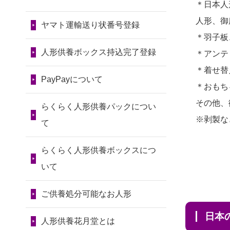
令和7年11月13日(木)
＊日本人
2026/07/30 22:27
2024/01/13
会社のようです
2026/07/10
家から近かったの
人形、御
墨田区の方からお申込み
が、きちんと供養してもらえ
ヤマト運輸送り状番号登録
第80回人形供養祭
で。
＊羽子板
るのですか？
令和7年9月11日(木)
2026/07/30 17:02
2026/07/08
誰も住んでいない
人形供養ボックス持込完了登録
＊アンテ
神奈川の方からお申込み
2024/01/13
お人形の引取りは
第79回人形供養祭
実家の片付けを始めました。
＊着せ替
お願いできますか？
PayPayについて
令和7年8月2日(土)
2026/07/30 15:59
...
＊おもち
神奈川の方からお申込み
2024/01/13
お人形を持込みた
第78回人形供養祭
その他、
2026/07/06
9年間自由が丘店を
らくらく人形供養パックについ
いのですが？
令和7年6月20日(金)
※剥製な
2026/07/30 08:46
見守ってくれてありがとう。
て
東京都の方からお申込み
2024/01/13
供養後の通知はも
第77回人形供養祭
2026/07/05
しっかりとお人形
らくらく人形供養ボックスにつ
らえますか？
令和7年4月15日(火)
2026/07/29 15:08
たちの供養をしていただける
いて
神奈川の方からお申込み
2024/01/13
供養が終わったお
と...
第76回人形供養祭
人形以外はどうしてるのです
ご供養処分可能なお人形
令和7年2月28日(金)
2026/07/29 12:23
2026/06/30
長年大事にしてき
か？
大阪府の方からお申込み
日
た雛人形です、供養していた
第75回人形供養祭
人形供養花月堂とは