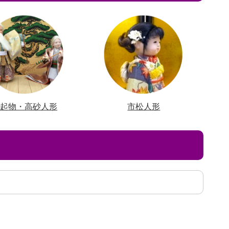
縁起物・高砂人形
市松人形