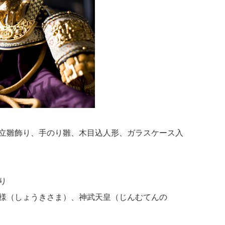
立雛飾り、手のり雛、木目込人形、ガラスケース入
り
様（しょうきさま）、神武天皇（じんむてんの