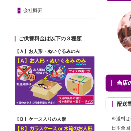
2024/01/11
供養が終わったお
だ...
令和7年1月17日(金)
人形はどうなるのでしょう
会社概要
2026/06/29
ガラスケースのま
第74回人形供養祭
か？
ま引き取ってくださるのが助
令和6年12月4日(水)
2024/01/04
ガラスケースは外
か...
第73回人形供養祭
ご供養料金は以下の３種類
しても良いですか？
2026/06/28
子どもの頃、妹と
令和6年10月17日(木)
【Ａ】お人形・ぬいぐるみのみ
一緒にお雛様を出しました。
第72回人形供養祭
お...
令和6年9月9日(月)
2026/06/28
きちんと供養して
第71回人形供養祭
当
いただけると思ったので、お
令和6年8月1日(木)
願...
第70回人形供養祭
配
2026/06/28
以前和人形やぬい
令和6年6月21日(金)
ぐるみを供養いただいたこと
※送料は
【Ｂ】ケース入りの人形
第69回人形供養祭
が...
日本全国