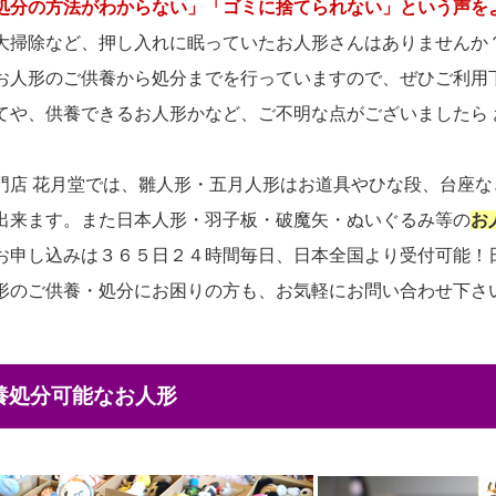
処分の方法がわからない」「ゴミに捨てられない」という声を
大掃除など、押し入れに眠っていたお人形さんはありませんか
お人形のご供養から処分までを行っていますので、ぜひご利用
てや、供養できるお人形かなど、ご不明な点がございましたら
門店 花月堂では、雛人形・五月人形はお道具やひな段、台座
出来ます。また日本人形・羽子板・破魔矢・ぬいぐるみ等の
お
お申し込みは３６５日２４時間毎日、日本全国より受付可能！
形のご供養・処分にお困りの方も、お気軽にお問い合わせ下さ
供養処分可能なお人形