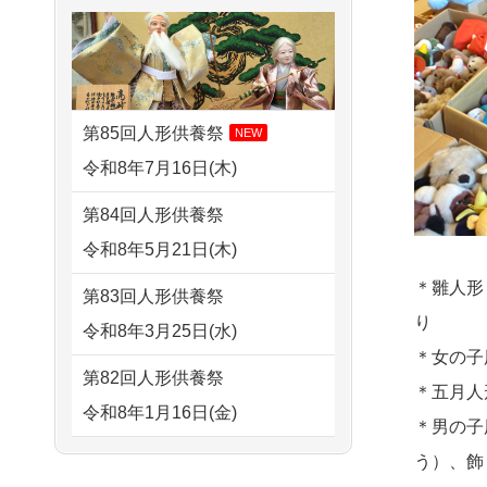
さ...
2026/08/01 17:10
すが 母親が高齢...
東京都の方からお申込み
2026/07/15
子供の頃から可愛
2024/01/13
剥製の供養・処分
がってきた七段飾りの雛人形
2026/08/01 11:07
をお願いできますか？
で...
さいたの方からお申込み
第85回人形供養祭
NEW
2024/01/13
ぬいぐるみを供
2026/07/15
お客様の声を読
令和8年7月16日(木)
2026/07/31 17:28
養・処分して欲しいのです
み、丁寧に供養していただけ
栃木県の方からお申込み
第84回人形供養祭
が？
そう...
令和8年5月21日(木)
2026/07/31 12:32
2024/01/13
お雛様のセットを
2026/07/13
遠方からでもご依
東京都の方からお申込み
＊雛人形
第83回人形供養祭
供養・処分したいのですが、
頼出来る点と申込までの方法
り
令和8年3月25日(水)
2026/07/31 10:29
お雛様とお内裏様だ...
が...
＊女の子
京都市の方からお申込み
第82回人形供養祭
2024/01/13
供養申込みの後、
＊五月人
2026/07/11
思い出のある人形
令和8年1月16日(金)
2026/07/31 08:41
供養祭までお人形はどうなっ
＊男の子
達を、ちゃんと供養したく、
埼玉県の方からお申込み
てるのですか？
第81回人形供養祭
う）、飾
花...