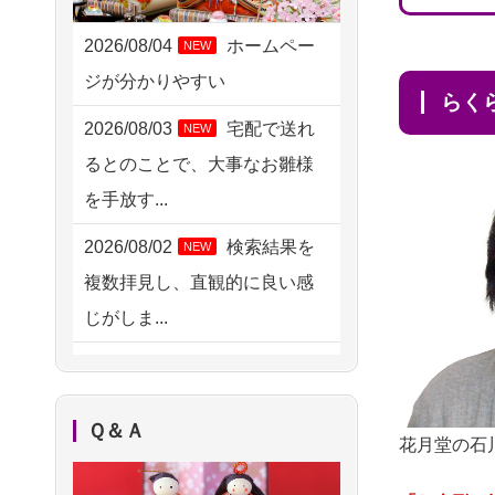
2026/08/05 11:33
神奈川の方からお申込み
2026/08/04
ホームペー
NEW
ジが分かりやすい
2026/08/04 17:34
ら
西亀有の方からお申込み
2026/08/03
宅配で送れ
NEW
るとのことで、大事なお雛様
2026/08/04 15:40
を手放す...
千葉県の方からお申込み
2026/08/02
検索結果を
NEW
2026/08/04 14:04
複数拝見し、直観的に良い感
東京都の方からお申込み
じがしま...
2026/08/04 00:38
2026/08/02
人形供養は
NEW
中野区の方からお申込み
ハードルが高そうに思えるの
2026/08/03 21:17
Ｑ＆Ａ
ですが、...
花月堂の石
愛知県の方からお申込み
2026/08/02
祖母の人形
NEW