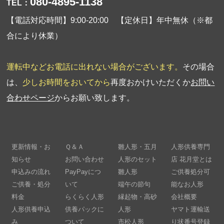
080-4895-1138
TEL：
【電話対応時間】9:00-20:00 【定休日】年中無休（※都
合により休業）
運転中などお電話に出れない場合がございます。
その場合
は、
少しお時間をおいてから
再度おかけいただくか
お問い
合わせページ
からお願い致します。
更新情報・お
Ｑ＆Ａ
雛人形・五月
人形供養専門
知らせ
お問い合わせ
人形のセット
店 花月堂とは
申込みの流れ
PayPayにつ
雛人形
ご供養処分可
ご供養・処分
いて
端午の節句
能なお人形
料金
らくらく人形
縁起物・高砂
会社概要
人形供養申込
供養パックに
人形
ヤマト運輸送
み
ついて
市松人形
り状番号登録