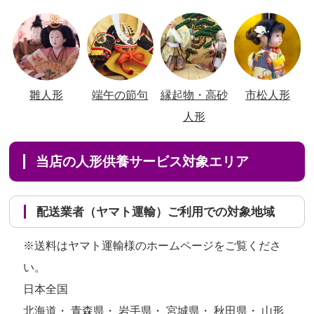
雛人形
端午の節句
縁起物・高砂
市松人形
人形
当店の人形供養サービス対象エリア
配送業者（ヤマト運輸）ご利用での対象地域
※送料はヤマト運輸様のホームページをご覧くださ
い。
日本全国
北海道・ 青森県・ 岩手県・ 宮城県・ 秋田県・ 山形