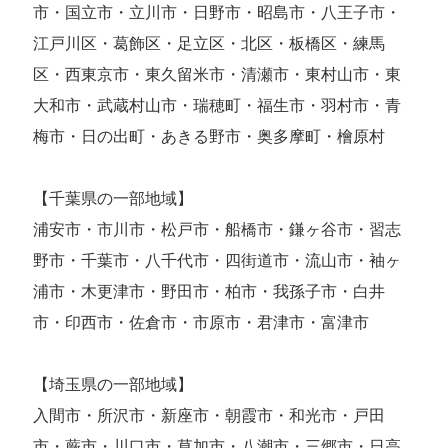
市・国立市・立川市・日野市・昭島市・八王子市・
江戸川区・葛飾区・足立区・北区・板橋区・練馬
区・西東京市・東久留米市・清瀬市・東村山市・東
大和市・武蔵村山市・瑞穂町・福生市・羽村市・青
梅市・日の出町・あきる野市・奥多摩町・檜原村
【千葉県の一部地域】
浦安市・市川市・松戸市・船橋市・鎌ヶ谷市・習志
野市・千葉市・八千代市・四街道市・流山市・袖ヶ
浦市・木更津市・野田市・柏市・我孫子市・白井
市・印西市・佐倉市・市原市・君津市・富津市
【埼玉県の一部地域】
入間市・所沢市・新座市・朝霞市・和光市・戸田
市・蕨市・川口市・草加市・八潮市・三郷市・日高