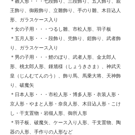
＊雛人形・・・七段飾り、三段飾り、五人飾り、親
王飾り、御殿飾り、立雛飾り、手のり雛、木目込人
形、ガラスケース入り
＊女の子用・・・つるし雛、市松人形、羽子板
＊五月人形・・・段飾り、兜飾り、鎧飾り、武者飾
り、ガラスケース入り
＊男の子用・・・鯉のぼり、武者人形、金太郎人
形、桃太郎人形、鍾馗様（しょうきさま）、神武天
皇（じんむてんのう）、飾り馬、馬乗大将、天神飾
り、破魔矢
＊日本人形・・・市松人形・博多人形・衣装人形・
京人形・やまと人形・奈良人形、木目込人形・こけ
し・干支置物・岩槻人形、御所人形
＊羽子板、破魔矢、ケース入り人形、干支置物、陶
器の人形、手作りの人形など