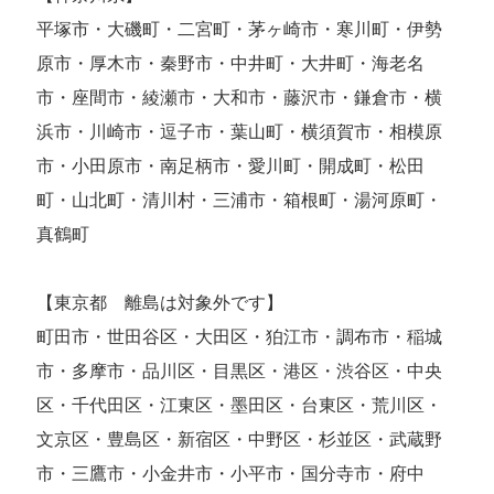
平塚市・大磯町・二宮町・茅ヶ崎市・寒川町・伊勢
原市・厚木市・秦野市・中井町・大井町・海老名
市・座間市・綾瀬市・大和市・藤沢市・鎌倉市・横
浜市・川崎市・逗子市・葉山町・横須賀市・相模原
市・小田原市・南足柄市・愛川町・開成町・松田
町・山北町・清川村・三浦市・箱根町・湯河原町・
真鶴町
【東京都 離島は対象外です】
町田市・世田谷区・大田区・狛江市・調布市・稲城
市・多摩市・品川区・目黒区・港区・渋谷区・中央
区・千代田区・江東区・墨田区・台東区・荒川区・
文京区・豊島区・新宿区・中野区・杉並区・武蔵野
市・三鷹市・小金井市・小平市・国分寺市・府中