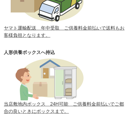
第31回人形供養祭
平成31年3月13日(水)
第30回人形供養祭
平成30年11月28日(水)
ヤマト運輸配送 年中受取 ご供養料金前払いで送料もお
第29回人形供養祭
平成30年5月23日(水)
客様負担となります。
第28回人形供養祭
平成29年12月8日(金)
人形供養ボックスへ持込
第27回人形供養祭
平成29年6月14日(水)
第26回人形供養祭
平成28年12月15日(木)
第25回人形供養祭
平成28年6月16日(木)
第24回人形供養祭
平成27年11月27日
第23回人形供養祭
平成26年12月5日
当店敷地内ボックス 24H可能 ご供養料金前払いでご都
合の良いときにボックスまで。
第22回人形供養祭
平成26年4月28日
第21回人形供養祭
平成25年12月26日