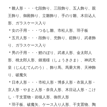
＊雛人形・・・七段飾り、三段飾り、五人飾り、親
王飾り、御殿飾り、立雛飾り、手のり雛、木目込人
形、ガラスケース入り
＊女の子用・・・つるし雛、市松人形、羽子板
＊五月人形・・・段飾り、兜飾り、鎧飾り、武者飾
り、ガラスケース入り
＊男の子用・・・鯉のぼり、武者人形、金太郎人
形、桃太郎人形、鍾馗様（しょうきさま）、神武天
皇（じんむてんのう）、飾り馬、馬乗大将、天神飾
り、破魔矢
＊日本人形・・・市松人形・博多人形・衣装人形・
京人形・やまと人形・奈良人形、木目込人形・こけ
し・干支置物・岩槻人形、御所人形
＊羽子板、破魔矢、ケース入り人形、干支置物、陶