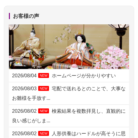
2026/08/04 17:34
西亀有の方からお申込み
お客様の声
2026/08/04 15:40
千葉県の方からお申込み
2026/08/04 14:04
東京都の方からお申込み
2026/08/04 00:38
中野区の方からお申込み
2026/08/03 21:17
愛知県の方からお申込み
2026/08/04
ホームページが分かりやすい
NEW
2026/08/02 18:47
虎ノ門の方からお申込み
2026/08/03
宅配で送れるとのことで、大事な
NEW
2026/08/02 11:15
千葉県の方からお申込み
お雛様を手放す...
2026/08/02 10:39
神奈川の方からお申込み
2026/08/02
検索結果を複数拝見し、直観的に
NEW
2026/08/02 09:15
神奈川の方からお申込み
良い感じがしま...
2026/08/02 06:46
相模原の方からお申込み
2026/08/02
人形供養はハードルが高そうに思
NEW