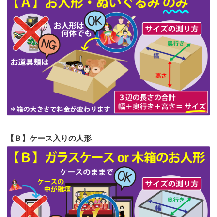
第63回人形供養祭
令和5年8月1日(火)
2026/06/19
インターネット検索でホームページを
第62回人形供養祭
令和5年6月21日(水)
見つけまし...
第61回人形供養祭
令和5年5月19日(金)
第60回人形供養祭
令和5年3月28日(火)
第59回人形供養祭
令和5年2月10日(金)
第58回人形供養祭
令和5年12月21日(水)
第57回人形供養祭
令和4年11月22日(火)
【Ｂ】ケース入りの人形
第56回人形供養祭
令和4年10月19日(水)
第55回人形供養祭
令和4年9月8日(木)
第54回人形供養祭
令和4年8月1日(月)
第53回人形供養祭
令和4年7月1日(金)