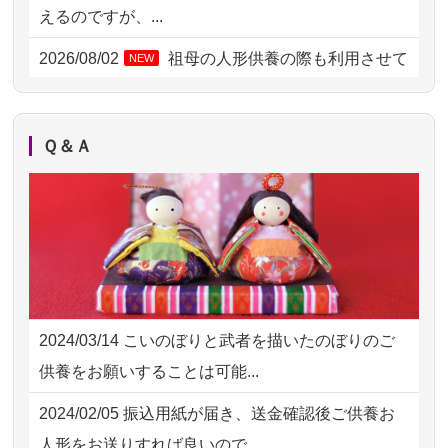
2026/08/01 19:28
東京都の方からお申込み
えるのですが、...
2026/08/01 17:10
東京都の方からお申込み
2026/08/02
祖母の人形供養の際も利用させて
NEW
いただき安心感がある
2026/08/01 11:07
さいたの方からお申込み
2026/08/01
お人形の仕分けなども丁寧に行う
NEW
2026/07/31 17:28
栃木県の方からお申込み
Ｑ＆Ａ
様子から、大切...
2026/07/31 12:32
東京都の方からお申込み
2026/07/25
供養の内容（料金や送り方等）がとて
2026/07/31 10:29
京都市の方からお申込み
も丁寧に説...
2026/07/31 08:41
埼玉県の方からお申込み
2026/07/18
つい先日も利用させていただきまし
2026/07/30 22:27
墨田区の方からお申込み
た。 手続...
2024/03/14
こいのぼりと武者を描いたのぼりのご
2026/07/30 17:02
神奈川の方からお申込み
2026/07/18
大切にしていたお人形をきちんと供養
供養をお願いすることは可能...
してくださ...
2026/07/30 15:59
神奈川の方からお申込み
2024/02/05
振込用紙が届き、送金確認後ご供養お
2026/07/15
子供の頃から可愛がってきた七段飾り
2026/07/30 08:46
東京都の方からお申込み
人形をお送りすれば良いので...