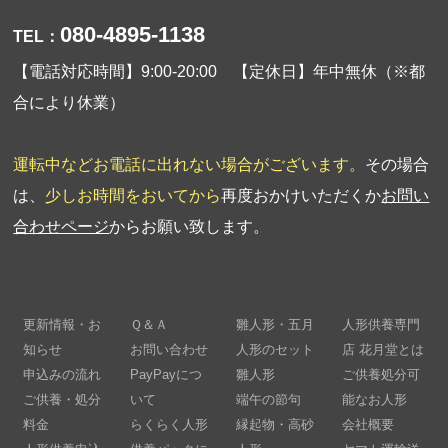
080-4895-1138
TEL：
【電話対応時間】9:00-20:00 【定休日】年中無休（※都
合により休業）
運転中などお電話に出れない場合がございます。
その場合
は、
少しお時間をおいてから
再度おかけいただくか
お問い
合わせページ
からお願い致します。
更新情報・お
Ｑ＆Ａ
雛人形・五月
人形供養専門
知らせ
お問い合わせ
人形のセット
店 花月堂とは
申込みの流れ
PayPayにつ
雛人形
ご供養処分可
ご供養・処分
いて
端午の節句
能なお人形
料金
らくらく人形
縁起物・高砂
会社概要