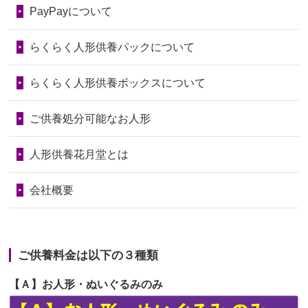
第74回人形供養祭
令和6年12月4日(水)
PayPayについて
の回りの物...
第73回人形供養祭
令和6年10月17日(木)
らくらく人形供養パックについて
2026/06/28
人形たちに これまで本当にありがとう
第72回人形供養祭
令和6年9月9日(月)
天...
らくらく人形供養ボックスについて
第71回人形供養祭
令和6年8月1日(木)
2026/06/24
今は亡き両親が孫（私の子供）の初節
第70回人形供養祭
令和6年6月21日(金)
ご供養処分可能なお人形
句に贈って...
第69回人形供養祭
令和6年5月9日(木)
2026/06/23
ありがとうね
人形供養花月堂とは
第68回人形供養祭
令和6年3月22日(金)
2026/06/22
長い間、ありがとうございました。髪
会社概要
が伸びた時...
第67回人形供養祭
令和6年1月31日(水)
2026/06/22
娘の初めてのひな祭りにあわせて、娘
第66回人形供養祭
令和5年12月22日(金)
の祖父母か...
ご供養料金は以下の３種類
第65回人形供養祭
令和5年11月09日(木)
2026/06/20
雛人形をお道具も含め一式で引き取っ
【Ａ】お人形・ぬいぐるみのみ
第64回人形供養祭
令和5年9月21日(木)
てくださる...