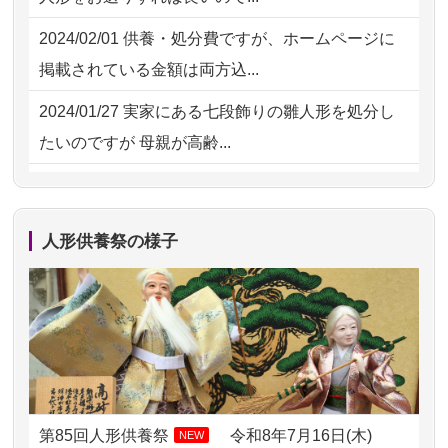
の雛人形で...
2026/07/29 15:08
神奈川の方からお申込み
2024/02/01
供養・処分費ですが、ホームページに
2026/07/15
お客様の声を読み、丁寧に供養してい
掲載されている金額は両方込...
ただけそう...
2024/01/27
実家にある七段飾りの雛人形を処分し
2026/07/13
遠方からでもご依頼出来る点と申込ま
たいのですが 母親が高齢...
での方法が...
2024/01/13
剥製の供養・処分をお願いできます
2026/07/11
思い出のある人形達を、ちゃんと供養
か？
したく、花...
人形供養祭の様子
2024/01/13
ぬいぐるみを供養・処分して欲しいの
2026/07/10
家から近かったので。
ですが？
2026/07/08
誰も住んでいない実家の片付けを始め
2024/01/13
お雛様のセットを供養・処分したいの
ました。 ...
ですが、お雛様とお内裏様だ...
2026/07/06
9年間自由が丘店を見守ってくれてあり
2024/01/13
供養申込みの後、供養祭までお人形は
がとう。
どうなってるのですか？
第85回人形供養祭
令和8年7月16日(木)
NEW