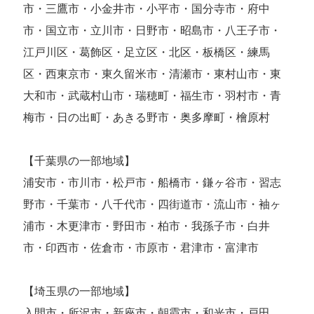
市・三鷹市・小金井市・小平市・国分寺市・府中
市・国立市・立川市・日野市・昭島市・八王子市・
江戸川区・葛飾区・足立区・北区・板橋区・練馬
区・西東京市・東久留米市・清瀬市・東村山市・東
大和市・武蔵村山市・瑞穂町・福生市・羽村市・青
梅市・日の出町・あきる野市・奥多摩町・檜原村
【千葉県の一部地域】
浦安市・市川市・松戸市・船橋市・鎌ヶ谷市・習志
野市・千葉市・八千代市・四街道市・流山市・袖ヶ
浦市・木更津市・野田市・柏市・我孫子市・白井
市・印西市・佐倉市・市原市・君津市・富津市
【埼玉県の一部地域】
入間市・所沢市・新座市・朝霞市・和光市・戸田