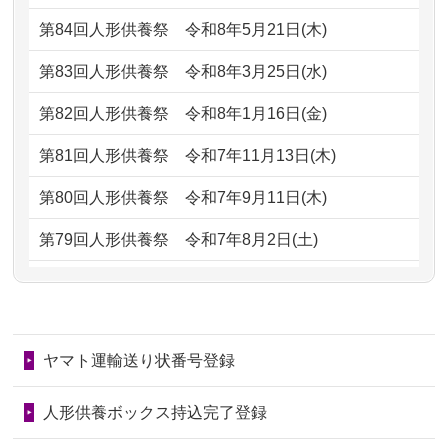
2026/07/05
しっかりとお人形たちの供養をしてい
2024/01/13
会社のようですが、きちんと供養して
第84回人形供養祭
令和8年5月21日(木)
ただけると...
もらえるのですか？
第83回人形供養祭
令和8年3月25日(水)
2026/06/30
長年大事にしてきた雛人形です、供養
2024/01/13
お人形の引取りはお願いできますか？
していただ...
第82回人形供養祭
令和8年1月16日(金)
2024/01/13
お人形を持込みたいのですが？
2026/06/29
ガラスケースのまま引き取ってくださ
第81回人形供養祭
令和7年11月13日(木)
るのが助か...
2024/01/13
供養後の通知はもらえますか？
第80回人形供養祭
令和7年9月11日(木)
2026/06/28
子どもの頃、妹と一緒にお雛様を出し
2024/01/13
供養が終わったお人形以外はどうして
第79回人形供養祭
令和7年8月2日(土)
ました。お...
るのですか？
第78回人形供養祭
令和7年6月20日(金)
2026/06/28
きちんと供養していただけると思った
2024/01/11
供養が終わったお人形はどうなるので
第77回人形供養祭
令和7年4月15日(火)
ので、お願...
しょうか？
ヤマト運輸送り状番号登録
第76回人形供養祭
令和7年2月28日(金)
2026/06/28
以前和人形やぬいぐるみを供養いただ
2024/01/04
ガラスケースは外しても良いですか？
いたことが...
第75回人形供養祭
令和7年1月17日(金)
人形供養ボックス持込完了登録
2026/06/28
老後のことを考え体力のあるうちに身