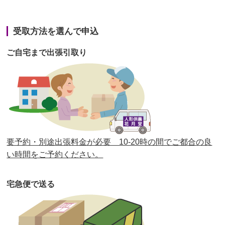
第42回人形供養祭
令和3年3月9日(水)
第41回人形供養祭
令和3年1月27日(水)
受取方法を選んで申込
第40回人形供養祭
令和2年12月7日(月)
ご自宅まで出張引取り
第39回人形供養祭
令和2年10月22日(木)
第38回人形供養祭
令和2年8月26日(水)
第37回人形供養祭
令和2年6月8日(月)
第36回人形供養祭
令和2年4月16日(木)
要予約・別途出張料金が必要 10-20時の間でご都合の良
第35回人形供養祭
令和2年2月13日(木)
い時間をご予約ください。
第34回人形供養祭
令和元年12月18日(水)
宅急便で送る
第33回人形供養祭
令和元年9月11日(水)
第32回人形供養祭
令和元年6月12日(水)